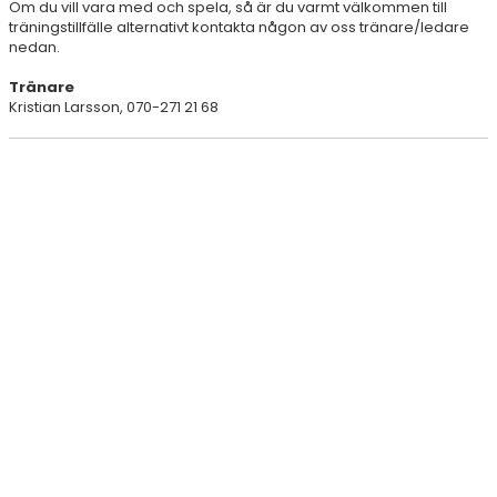
Om du vill vara med och spela, så är du varmt välkommen till
DOKUMENT
träningstillfälle alternativt kontakta någon av oss tränare/ledare
nedan.
KONTAKT
Tränare
Kristian Larsson, 070-271 21 68