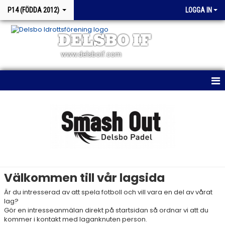
P14 (FÖDDA 2012)
LOGGA IN
DELSBO IF
www.delsboif.com
HEM
NYHETER
KALENDER
MATCHER
Välkommen till vår lagsida
TRUPPEN
Är du intresserad av att spela fotboll och vill vara en del av vårat
lag?
BILDGALLERI
Gör en intresseanmälan direkt på startsidan så ordnar vi att du
kommer i kontakt med laganknuten person.