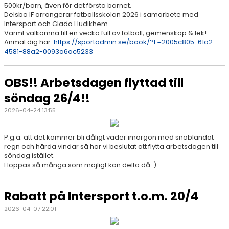
500kr/barn, även för det första barnet.
Delsbo IF arrangerar fotbollsskolan 2026 i samarbete med
Intersport och Glada Hudikhem.
Varmt välkomna till en vecka full av fotboll, gemenskap & lek!
Anmäl dig här:
https://sportadmin.se/book/?F=2005c805-61a2-
4581-88a2-0093a6ac5233
OBS!! Arbetsdagen flyttad till
söndag 26/4!!
2026-04-24 13:55
P.g.a. att det kommer bli dåligt väder imorgon med snöblandat
regn och hårda vindar så har vi beslutat att flytta arbetsdagen till
söndag istället.
Hoppas så många som möjligt kan delta då :)
Rabatt på Intersport t.o.m. 20/4
2026-04-07 22:01