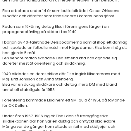
den i övrigt manliga skaran av hedersmedlemmar i Delsbo IF.
Elsa arbetade under 14 år som butiksbiträde i Oscar Ohlssons
skoaffär och därefter som fritidsledare i kommunens tjänst.
Redan som 16-åring deltog Elsa i föreningens färger i en
propagandatävling på skidor i Los 1940.
I början av 40-talet hade Delsbodamerna samlat ihop ett damlag
och spelade en fotbollsmatch mot Högs damer. Elsa kom ihåg att
hon gjorde 5 mål.
I en senare match skadade Elsa sitt ena knä och ägnade sig
därefter mest åt orientering och skidåkning.
1949 bildades en damsektion där Elsa ingick tillsammans med
Maj-Britt Jönsson och Anna Stenberg.
Elsa var en duktig skidåkare och deltog i flera DM med bland
annat ett stafettguld år 1953.
I orientering kammade Elsa hem ett SM-guld år 1951, då tävlande
för OK Dellen.
Under åren 1967-1986 ingick Elsa i den så framgångsrika
skidsektionen där hon var en duktig och omtyckt skidledare.
Många var de gånger hon rattade sin bil med skidtjejer och