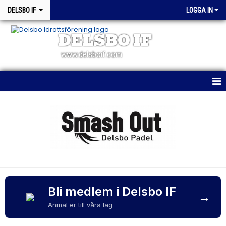
DELSBO IF
LOGGA IN
DELSBO IF
www.delsboif.com
HEM
OM KLUBBEN
BLI MEDLEM
KALENDER
MATCHER
Bli medlem i Delsbo IF
→
Anmäl er till våra lag
WEBSHOP