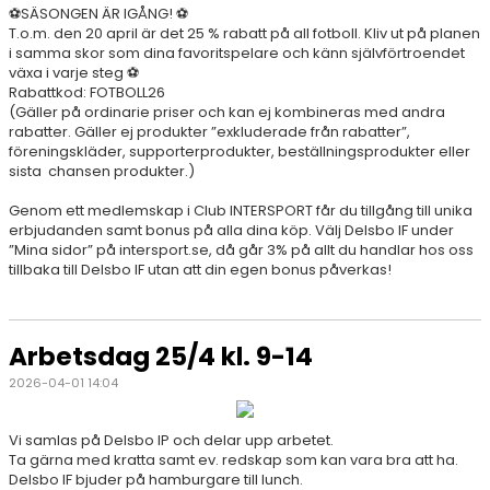
⚽
SÄSONGEN ÄR IGÅNG! ⚽
T.o.m. den 20 april är det 25 % rabatt på all fotboll. Kliv ut på planen
i samma skor som dina favoritspelare och känn självförtroendet
växa i varje steg ⚽
Rabattkod: FOTBOLL26
(Gäller på ordinarie priser och kan ej kombineras med andra
rabatter. Gäller ej produkter ”exkluderade från rabatter”,
föreningskläder, supporterprodukter, beställningsprodukter eller
sista chansen produkter.)
Genom ett medlemskap i Club INTERSPORT får du tillgång till unika
erbjudanden samt bonus på alla dina köp. Välj Delsbo IF under
”Mina sidor” på intersport.se, då går 3% på allt du handlar hos oss
tillbaka till Delsbo IF utan att din egen bonus påverkas!
Arbetsdag 25/4 kl. 9-14
2026-04-01 14:04
Vi samlas på Delsbo IP och delar upp arbetet.
Ta gärna med kratta samt ev. redskap som kan vara bra att ha.
Delsbo IF bjuder på hamburgare till lunch.