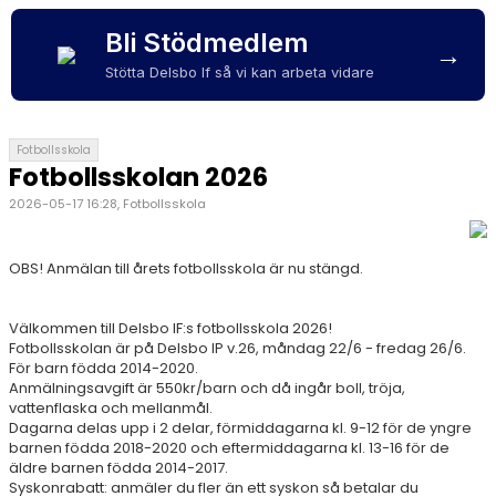
SPONSORER
Bli Stödmedlem
→
STÖTTA DIF
Stötta Delsbo If så vi kan arbeta vidare
KONTAKT
Fotbollsskola
Fotbollsskolan 2026
2026-05-17 16:28, Fotbollsskola
OBS! Anmälan till årets fotbollsskola är nu stängd.
Välkommen till Delsbo IF:s fotbollsskola 2026!
Fotbollsskolan är på Delsbo IP v.26, måndag 22/6 - fredag 26/6.
För barn födda 2014-2020.
Anmälningsavgift är 550kr/barn och då ingår boll, tröja,
vattenflaska och mellanmål.
Dagarna delas upp i 2 delar, förmiddagarna kl. 9-12 för de yngre
barnen födda 2018-2020 och eftermiddagarna kl. 13-16 för de
äldre barnen födda 2014-2017.
Syskonrabatt: anmäler du fler än ett syskon så betalar du