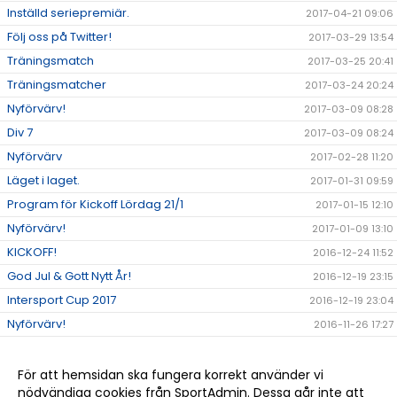
Inställd seriepremiär.
2017-04-21 09:06
Följ oss på Twitter!
2017-03-29 13:54
Träningsmatch
2017-03-25 20:41
Träningsmatcher
2017-03-24 20:24
Nyförvärv!
2017-03-09 08:28
Div 7
2017-03-09 08:24
Nyförvärv
2017-02-28 11:20
Läget i laget.
2017-01-31 09:59
Program för Kickoff Lördag 21/1
2017-01-15 12:10
Nyförvärv!
2017-01-09 13:10
KICKOFF!
2016-12-24 11:52
God Jul & Gott Nytt År!
2016-12-19 23:15
Intersport Cup 2017
2016-12-19 23:04
Nyförvärv!
2016-11-26 17:27
Årets spelare 2016.
2016-11-25 18:26
Träning.
2016-11-25 18:07
För att hemsidan ska fungera korrekt använder vi
nödvändiga cookies från SportAdmin. Dessa går inte att
TRÄNINGSTIDER 2016/2017!
2016-11-09 09:56