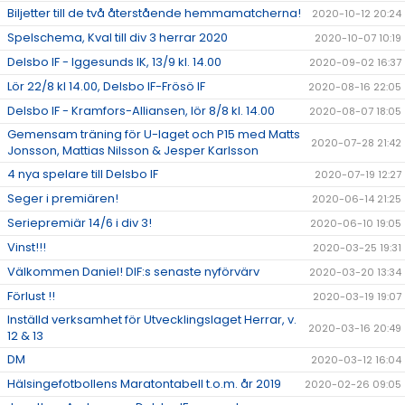
Biljetter till de två återstående hemmamatcherna!
2020-10-12 20:24
Spelschema, Kval till div 3 herrar 2020
2020-10-07 10:19
Delsbo IF - Iggesunds IK, 13/9 kl. 14.00
2020-09-02 16:37
Lör 22/8 kl 14.00, Delsbo IF-Frösö IF
2020-08-16 22:05
Delsbo IF - Kramfors-Alliansen, lör 8/8 kl. 14.00
2020-08-07 18:05
Gemensam träning för U-laget och P15 med Matts
2020-07-28 21:42
Jonsson, Mattias Nilsson & Jesper Karlsson
4 nya spelare till Delsbo IF
2020-07-19 12:27
Seger i premiären!
2020-06-14 21:25
Seriepremiär 14/6 i div 3!
2020-06-10 19:05
Vinst!!!
2020-03-25 19:31
Välkommen Daniel! DIF:s senaste nyförvärv
2020-03-20 13:34
Förlust !!
2020-03-19 19:07
Inställd verksamhet för Utvecklingslaget Herrar, v.
2020-03-16 20:49
12 & 13
DM
2020-03-12 16:04
Hälsingefotbollens Maratontabell t.o.m. år 2019
2020-02-26 09:05