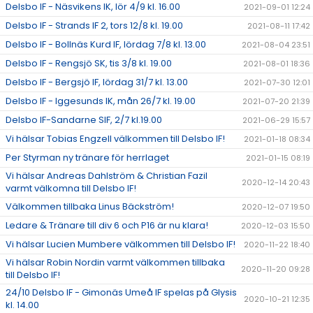
Delsbo IF - Näsvikens IK, lör 4/9 kl. 16.00
2021-09-01 12:24
Delsbo IF - Strands IF 2, tors 12/8 kl. 19.00
2021-08-11 17:42
Delsbo IF - Bollnäs Kurd IF, lördag 7/8 kl. 13.00
2021-08-04 23:51
Delsbo IF - Rengsjö SK, tis 3/8 kl. 19.00
2021-08-01 18:36
Delsbo IF - Bergsjö IF, lördag 31/7 kl. 13.00
2021-07-30 12:01
Delsbo IF - Iggesunds IK, mån 26/7 kl. 19.00
2021-07-20 21:39
Delsbo IF-Sandarne SIF, 2/7 kl.19.00
2021-06-29 15:57
Vi hälsar Tobias Engzell välkommen till Delsbo IF!
2021-01-18 08:34
Per Styrman ny tränare för herrlaget
2021-01-15 08:19
Vi hälsar Andreas Dahlström & Christian Fazil
2020-12-14 20:43
varmt välkomna till Delsbo IF!
Välkommen tillbaka Linus Bäckström!
2020-12-07 19:50
Ledare & Tränare till div 6 och P16 är nu klara!
2020-12-03 15:50
Vi hälsar Lucien Mumbere välkommen till Delsbo IF!
2020-11-22 18:40
Vi hälsar Robin Nordin varmt välkommen tillbaka
2020-11-20 09:28
till Delsbo IF!
24/10 Delsbo IF - Gimonäs Umeå IF spelas på Glysis
2020-10-21 12:35
kl. 14.00