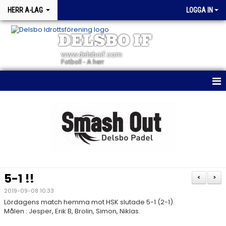
HERR A-LAG
LOGGA IN
DELSBO IF
www.delsboif.com
Fotboll - A herr
HEM
NYHETER
KALENDER
BILDGALLERI
5-1 !!
<
>
KONTAKT
2019-09-08 10:33
Lördagens match hemma mot HSK slutade 5-1 (2-1).
TRUPPEN
Målen : Jesper, Erik B, Brolin, Simon, Niklas.