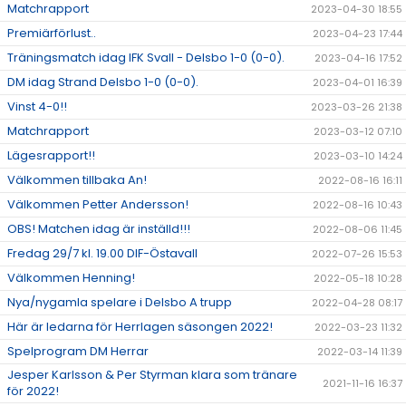
Matchrapport
2023-04-30 18:55
Premiärförlust..
2023-04-23 17:44
Träningsmatch idag IFK Svall - Delsbo 1-0 (0-0).
2023-04-16 17:52
DM idag Strand Delsbo 1-0 (0-0).
2023-04-01 16:39
Vinst 4-0!!
2023-03-26 21:38
Matchrapport
2023-03-12 07:10
Lägesrapport!!
2023-03-10 14:24
Välkommen tillbaka An!
2022-08-16 16:11
Välkommen Petter Andersson!
2022-08-16 10:43
OBS! Matchen idag är inställd!!!
2022-08-06 11:45
Fredag 29/7 kl. 19.00 DIF-Östavall
2022-07-26 15:53
Välkommen Henning!
2022-05-18 10:28
Nya/nygamla spelare i Delsbo A trupp
2022-04-28 08:17
Här är ledarna för Herrlagen säsongen 2022!
2022-03-23 11:32
Spelprogram DM Herrar
2022-03-14 11:39
Jesper Karlsson & Per Styrman klara som tränare
2021-11-16 16:37
för 2022!