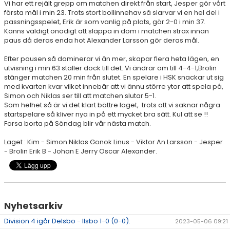
Vi har ett rejält grepp om matchen direkt från start, Jesper gör vårt
MATCHER
första mål i min 23. Trots stort bollinnehav så slarvar vi en hel del i
passningsspelet, Erik är som vanlig på plats, gör 2-0 i min 37.
ARKIV
Känns väldigt onödigt att släppa in dom i matchen strax innan
paus då deras enda hot Alexander Larsson gör deras mål.
Efter pausen så dominerar vi än mer, skapar flera heta lägen, en
utvisning i min 63 ställer dock till det. Vi ändrar om till 4-4-1,Brolin
stänger matchen 20 min från slutet. En spelare i HSK snackar ut sig
med kvarten kvar vilket innebär att vi ännu större ytor att spela på,
Simon och Niklas ser till att matchen slutar 5-1.
Som helhet så är vi det klart bättre laget, trots att vi saknar några
startspelare så kliver nya in på ett mycket bra sätt. Kul att se !!
Forsa borta på Söndag blir vår nästa match.
Laget : Kim - Simon Niklas Gonok Linus - Viktor An Larsson - Jesper
- Brolin Erik B - Johan E Jerry Oscar Alexander.
Nyhetsarkiv
Division 4 igår Delsbo - Ilsbo 1-0 (0-0).
2023-05-06 09:21