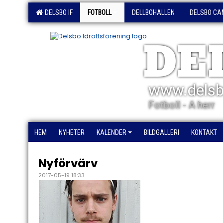
DELSBO IF
FOTBOLL
DELLBOHALLEN
DELSBO CA
DE
www.delsb
Fotboll - A herr
HEM
NYHETER
KALENDER
BILDGALLERI
KONTAKT
Nyförvärv
2017-05-19 18:33