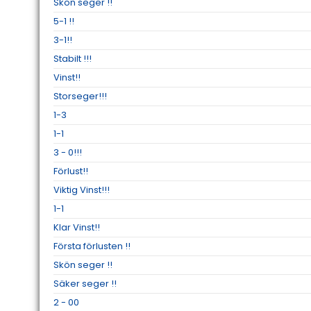
Skön seger !!
5-1 !!
3-1!!
Stabilt !!!
Vinst!!
Storseger!!!
1-3
1-1
3 - 0!!!
Förlust!!
Viktig Vinst!!!
1-1
Klar Vinst!!
Första förlusten !!
Skön seger !!
Säker seger !!
2 - 00