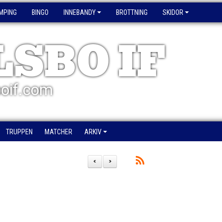
MPING
BINGO
INNEBANDY
BROTTNING
SKIDOR
LSBO IF
oif.com
TRUPPEN
MATCHER
ARKIV
<
>