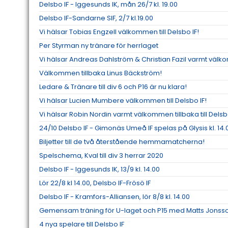
Delsbo IF - Iggesunds IK, mån 26/7 kl. 19.00
Delsbo IF-Sandarne SIF, 2/7 kl.19.00
Vi hälsar Tobias Engzell välkommen till Delsbo IF!
Per Styrman ny tränare för herrlaget
Vi hälsar Andreas Dahlström & Christian Fazil varmt välkom
Välkommen tillbaka Linus Bäckström!
Ledare & Tränare till div 6 och P16 är nu klara!
Vi hälsar Lucien Mumbere välkommen till Delsbo IF!
Vi hälsar Robin Nordin varmt välkommen tillbaka till Delsbo
24/10 Delsbo IF - Gimonäs Umeå IF spelas på Glysis kl. 14.
Biljetter till de två återstående hemmamatcherna!
Spelschema, Kval till div 3 herrar 2020
Delsbo IF - Iggesunds IK, 13/9 kl. 14.00
Lör 22/8 kl 14.00, Delsbo IF-Frösö IF
Delsbo IF - Kramfors-Alliansen, lör 8/8 kl. 14.00
Gemensam träning för U-laget och P15 med Matts Jonsson
4 nya spelare till Delsbo IF