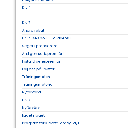
Div 4
Div 7
Andra raka!
Div 4 Delsbo IF- Tallåsens IF.
Seger i premiären!
Äntligen seriepremiär!
Inställd seriepremiär.
Följ oss på Twitter!
Träningsmatch
Träningsmatcher
Nyförvärv!
Div 7
Nyförvärv
Läget i laget.
Program för Kickoff Lördag 21/1