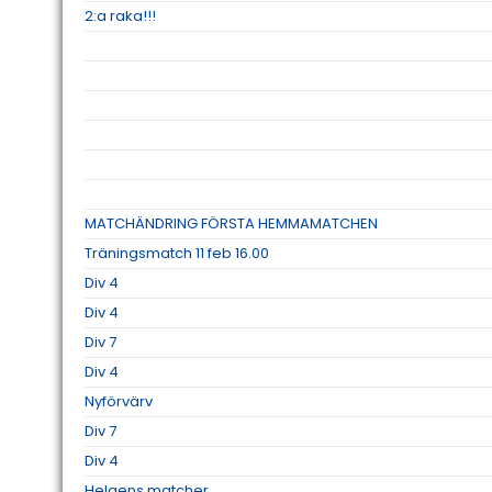
2:a raka!!!
MATCHÄNDRING FÖRSTA HEMMAMATCHEN
Träningsmatch 11 feb 16.00
Div 4
Div 4
Div 7
Div 4
Nyförvärv
Div 7
Div 4
Helgens matcher