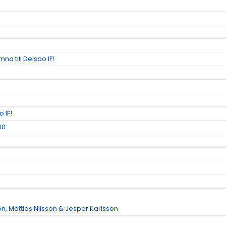
na till Delsbo IF!
 IF!
00
, Mattias Nilsson & Jesper Karlsson