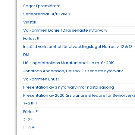
Seger i premiären!
Seriepremiär 14/6 i div 3!
Vinst!!!
Välkommen Daniel! DIF:s senaste nyförvärv
Förlust !!
Inställd verksamhet för Utvecklingslaget Herrar, v. 12 & 13
DM
Hälsingefotbollens Maratontabell t.o.m. år 2019
Jonathan Andersson, Delsbo IF:s senaste nyförvärv
Välkommen Linus!
Presentation av 3 nyförvärv inför nästa säsong
Presentation av 2020 års tränare & ledare för Seniorve
7-0 !!!!!
Förlust!!!
2-2 !!
1 - 0 !!!