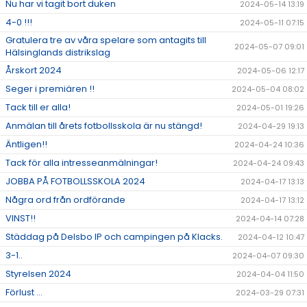
Nu har vi tagit bort duken
2024-05-14 13:19
4-0 !!!
2024-05-11 07:15
Gratulera tre av våra spelare som antagits till
2024-05-07 09:01
Hälsinglands distrikslag
Årskort 2024
2024-05-06 12:17
Seger i premiären !!
2024-05-04 08:02
Tack till er alla!
2024-05-01 19:26
Anmälan till årets fotbollsskola är nu stängd!
2024-04-29 19:13
Äntligen!!
2024-04-24 10:36
Tack för alla intresseanmälningar!
2024-04-24 09:43
JOBBA PÅ FOTBOLLSSKOLA 2024
2024-04-17 13:13
Några ord från ordförande
2024-04-17 13:12
VINST!!
2024-04-14 07:28
Städdag på Delsbo IP och campingen på Klacks.
2024-04-12 10:47
3-1..
2024-04-07 09:30
Styrelsen 2024
2024-04-04 11:50
Förlust ...
2024-03-29 07:31