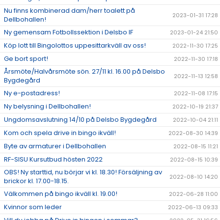
Nu finns kombinerad dam/herr toalett på
2023-01-31 17:28
Dellbohallen!
Ny gemensam Fotbollssektion i Delsbo IF
2023-01-24 21:50
Köp lott till Bingolottos uppesittarkväll av oss!
2022-11-30 17:25
Ge bort sport!
2022-11-30 17:18
Årsmöte/Halvårsmöte sön. 27/11 kl. 16.00 på Delsbo
2022-11-13 12:58
Bygdegård
Ny e-postadress!
2022-11-08 17:15
Ny belysning i Dellbohallen!
2022-10-19 21:37
Ungdomsavslutning 14/10 på Delsbo Bygdegård
2022-10-04 21:11
Kom och spela drive in bingo ikväll!
2022-08-30 14:39
Byte av armaturer i Dellbohallen
2022-08-15 11:21
RF-SISU Kursutbud hösten 2022
2022-08-15 10:39
OBS! Ny starttid, nu börjar vi kl. 18.30! Försäljning av
2022-08-10 14:20
brickor kl. 17.00-18.15.
Välkommen på bingo ikväll kl. 19.00!
2022-06-28 11:00
Kvinnor som leder
2022-06-13 09:33