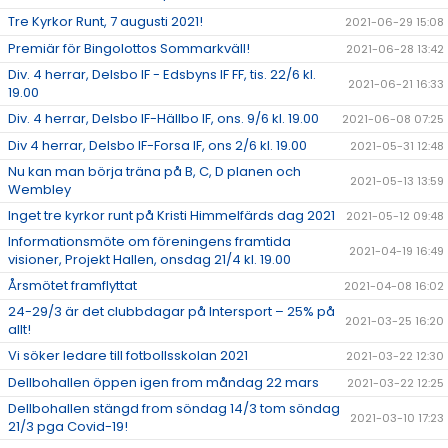
Tre Kyrkor Runt, 7 augusti 2021!
2021-06-29 15:08
Premiär för Bingolottos Sommarkväll!
2021-06-28 13:42
Div. 4 herrar, Delsbo IF - Edsbyns IF FF, tis. 22/6 kl.
2021-06-21 16:33
19.00
Div. 4 herrar, Delsbo IF-Hällbo IF, ons. 9/6 kl. 19.00
2021-06-08 07:25
Div 4 herrar, Delsbo IF-Forsa IF, ons 2/6 kl. 19.00
2021-05-31 12:48
Nu kan man börja träna på B, C, D planen och
2021-05-13 13:59
Wembley
Inget tre kyrkor runt på Kristi Himmelfärds dag 2021
2021-05-12 09:48
Informationsmöte om föreningens framtida
2021-04-19 16:49
visioner, Projekt Hallen, onsdag 21/4 kl. 19.00
Årsmötet framflyttat
2021-04-08 16:02
24-29/3 är det clubbdagar på Intersport – 25% på
2021-03-25 16:20
allt!
Vi söker ledare till fotbollsskolan 2021
2021-03-22 12:30
Dellbohallen öppen igen from måndag 22 mars
2021-03-22 12:25
Dellbohallen stängd from söndag 14/3 tom söndag
2021-03-10 17:23
21/3 pga Covid-19!