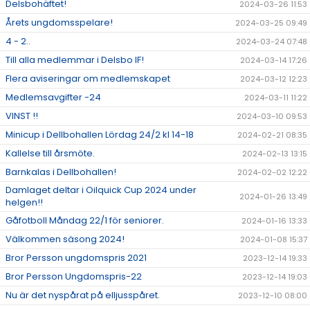
Delsbohäftet!
2024-03-26 11:53
Årets ungdomsspelare!
2024-03-25 09:49
4 - 2..
2024-03-24 07:48
Till alla medlemmar i Delsbo IF!
2024-03-14 17:26
Flera aviseringar om medlemskapet
2024-03-12 12:23
Medlemsavgifter -24
2024-03-11 11:22
VINST !!
2024-03-10 09:53
Minicup i Dellbohallen Lördag 24/2 kl 14-18
2024-02-21 08:35
Kallelse till årsmöte.
2024-02-13 13:15
Barnkalas i Dellbohallen!
2024-02-02 12:22
Damlaget deltar i Oilquick Cup 2024 under
2024-01-26 13:49
helgen!!
Gåfotboll Måndag 22/1 för seniorer.
2024-01-16 13:33
Välkommen säsong 2024!
2024-01-08 15:37
Bror Persson ungdomspris 2021
2023-12-14 19:33
Bror Persson Ungdomspris-22
2023-12-14 19:03
Nu är det nyspårat på elljusspåret.
2023-12-10 08:00