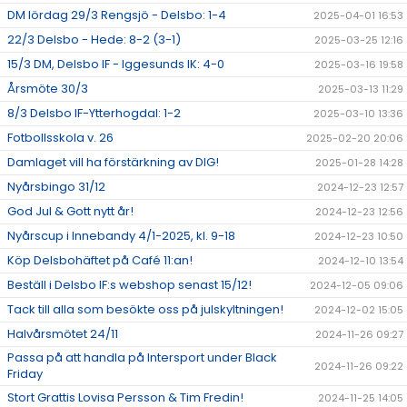
DM lördag 29/3 Rengsjö - Delsbo: 1-4
2025-04-01 16:53
22/3 Delsbo - Hede: 8-2 (3-1)
2025-03-25 12:16
15/3 DM, Delsbo IF - Iggesunds IK: 4-0
2025-03-16 19:58
Årsmöte 30/3
2025-03-13 11:29
8/3 Delsbo IF-Ytterhogdal: 1-2
2025-03-10 13:36
Fotbollsskola v. 26
2025-02-20 20:06
Damlaget vill ha förstärkning av DIG!
2025-01-28 14:28
Nyårsbingo 31/12
2024-12-23 12:57
God Jul & Gott nytt år!
2024-12-23 12:56
Nyårscup i Innebandy 4/1-2025, kl. 9-18
2024-12-23 10:50
Köp Delsbohäftet på Café 11:an!
2024-12-10 13:54
Beställ i Delsbo IF:s webshop senast 15/12!
2024-12-05 09:06
Tack till alla som besökte oss på julskyltningen!
2024-12-02 15:05
Halvårsmötet 24/11
2024-11-26 09:27
Passa på att handla på Intersport under Black
2024-11-26 09:22
Friday
Stort Grattis Lovisa Persson & Tim Fredin!
2024-11-25 14:05