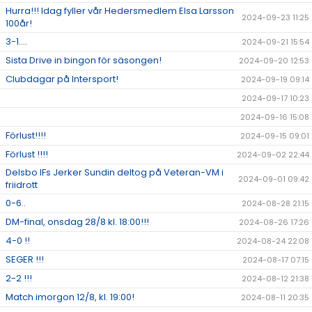
Hurra!!! Idag fyller vår Hedersmedlem Elsa Larsson
2024-09-23 11:25
100år!
3-1....
2024-09-21 15:54
Sista Drive in bingon för säsongen!
2024-09-20 12:53
Clubdagar på Intersport!
2024-09-19 09:14
2024-09-17 10:23
2024-09-16 15:08
Förlust!!!!
2024-09-15 09:01
Förlust !!!!
2024-09-02 22:44
Delsbo IFs Jerker Sundin deltog på Veteran-VM i
2024-09-01 09:42
friidrott
0-6..
2024-08-28 21:15
DM-final, onsdag 28/8 kl. 18:00!!!
2024-08-26 17:26
4-0 !!
2024-08-24 22:08
SEGER !!!
2024-08-17 07:15
2-2 !!!
2024-08-12 21:38
Match imorgon 12/8, kl. 19:00!
2024-08-11 20:35