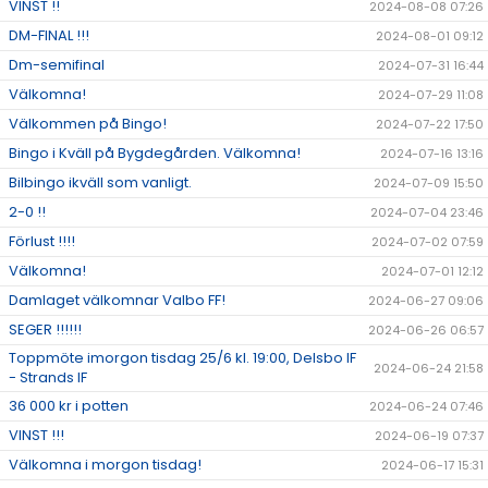
VINST !!
2024-08-08 07:26
DM-FINAL !!!
2024-08-01 09:12
Dm-semifinal
2024-07-31 16:44
Välkomna!
2024-07-29 11:08
Välkommen på Bingo!
2024-07-22 17:50
Bingo i Kväll på Bygdegården. Välkomna!
2024-07-16 13:16
Bilbingo ikväll som vanligt.
2024-07-09 15:50
2-0 !!
2024-07-04 23:46
Förlust !!!!
2024-07-02 07:59
Välkomna!
2024-07-01 12:12
Damlaget välkomnar Valbo FF!
2024-06-27 09:06
SEGER !!!!!!
2024-06-26 06:57
Toppmöte imorgon tisdag 25/6 kl. 19:00, Delsbo IF
2024-06-24 21:58
- Strands IF
36 000 kr i potten
2024-06-24 07:46
VINST !!!
2024-06-19 07:37
Välkomna i morgon tisdag!
2024-06-17 15:31