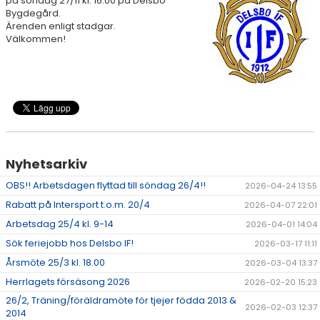
på söndag 27/11 kl. 16.00 på Delsbo
SPONSORER
Bygdegård.
Ärenden enligt stadgar.
Välkommen!
STÖTTA DIF
KONTAKT
Nyhetsarkiv
OBS!! Arbetsdagen flyttad till söndag 26/4!!
2026-04-24 13:55
Rabatt på Intersport t.o.m. 20/4
2026-04-07 22:01
Arbetsdag 25/4 kl. 9-14
2026-04-01 14:04
Sök feriejobb hos Delsbo IF!
2026-03-17 11:11
Årsmöte 25/3 kl. 18.00
2026-03-04 13:37
Herrlagets försäsong 2026
2026-02-20 15:23
26/2, Träning/föräldramöte för tjejer födda 2013 &
2026-02-03 12:37
2014