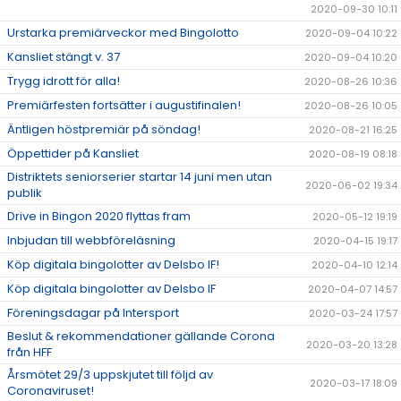
2020-09-30 10:11
Urstarka premiärveckor med Bingolotto
2020-09-04 10:22
Kansliet stängt v. 37
2020-09-04 10:20
Trygg idrott för alla!
2020-08-26 10:36
Premiärfesten fortsätter i augustifinalen!
2020-08-26 10:05
Äntligen höstpremiär på söndag!
2020-08-21 16:25
Öppettider på Kansliet
2020-08-19 08:18
Distriktets seniorserier startar 14 juni men utan
2020-06-02 19:34
publik
Drive in Bingon 2020 flyttas fram
2020-05-12 19:19
Inbjudan till webbföreläsning
2020-04-15 19:17
Köp digitala bingolotter av Delsbo IF!
2020-04-10 12:14
Köp digitala bingolotter av Delsbo IF
2020-04-07 14:57
Föreningsdagar på Intersport
2020-03-24 17:57
Beslut & rekommendationer gällande Corona
2020-03-20 13:28
från HFF
Årsmötet 29/3 uppskjutet till följd av
2020-03-17 18:09
Coronaviruset!