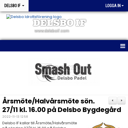
DELSBO IF
LOGGA IN
DELSBO IF
www.delsboif.com
HEM
OM KLUBBEN
BLI MEDLEM
KALENDER
Årsmöte/Halvårsmöte sön.
<
>
MATCHER
27/11 kl. 16.00 på Delsbo Bygdegård
2022-11-13 12:58
WEBSHOP
Delsbo IF kallar till Årsmöte/Halvårsmöte