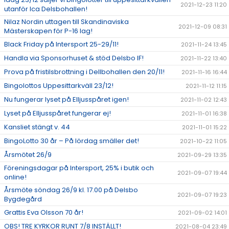
2021-12-23 11:20
utanför Ica Delsbohallen!
Nilaz Nordin uttagen till Skandinaviska
2021-12-09 08:31
Mästerskapen för P-16 lag!
Black Friday på Intersport 25-29/11!
2021-11-24 13:45
Handla via Sponsorhuset & stöd Delsbo IF!
2021-11-22 13:40
Prova på fristilsbrottning i Dellbohallen den 20/11!
2021-11-16 16:44
Bingolottos Uppesittarkväll 23/12!
2021-11-12 11:15
Nu fungerar lyset på Elljusspåret igen!
2021-11-02 12:43
Lyset på Elljusspåret fungerar ej!
2021-11-01 16:38
Kansliet stängt v. 44
2021-11-01 15:22
BingoLotto 30 år – På lördag smäller det!
2021-10-22 11:05
Årsmötet 26/9
2021-09-29 13:35
Föreningsdagar på Intersport, 25% i butik och
2021-09-07 19:44
online!
Årsmöte söndag 26/9 kl. 17.00 på Delsbo
2021-09-07 19:23
Bygdegård
Grattis Eva Olsson 70 år!
2021-09-02 14:01
OBS! TRE KYRKOR RUNT 7/8 INSTÄLLT!
2021-08-04 23:49