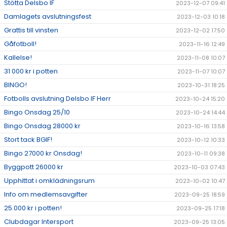
Stötta Delsbo IF
2023-12-07 09:41
Damlagets avslutningsfest
2023-12-03 10:18
Grattis till vinsten
2023-12-02 17:50
Gåfotboll!
2023-11-16 12:49
Kallelse!
2023-11-08 10:07
31 000 kr i potten
2023-11-07 10:07
BINGO!
2023-10-31 18:25
Fotbolls avslutning Delsbo IF Herr
2023-10-24 15:20
Bingo Onsdag 25/10
2023-10-24 14:44
Bingo Onsdag 28000 kr
2023-10-16 13:58
Stort tack BGIF!
2023-10-12 10:33
Bingo 27000 kr Onsdag!
2023-10-11 09:38
Byggpott 26000 kr
2023-10-03 07:43
Upphittat i omklädningsrum
2023-10-02 10:47
Info om medlemsavgifter
2023-09-25 18:59
25.000 kr i potten!
2023-09-25 17:18
Clubdagar Intersport
2023-09-25 13:05