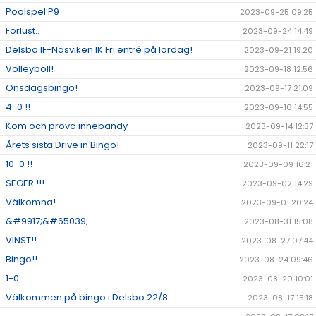
Poolspel P9
2023-09-25 09:25
Förlust..
2023-09-24 14:49
Delsbo IF-Näsviken IK Fri entré på lördag!
2023-09-21 19:20
Volleyboll!
2023-09-18 12:56
Onsdagsbingo!
2023-09-17 21:09
4-0 !!
2023-09-16 14:55
Kom och prova innebandy
2023-09-14 12:37
Årets sista Drive in Bingo!
2023-09-11 22:17
10-0 !!
2023-09-09 16:21
SEGER !!!
2023-09-02 14:29
Välkomna!
2023-09-01 20:24
&#9917;&#65039;
2023-08-31 15:08
VINST!!
2023-08-27 07:44
Bingo!!
2023-08-24 09:46
1-0..
2023-08-20 10:01
Välkommen på bingo i Delsbo 22/8
2023-08-17 15:18