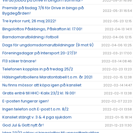
Vill du jobba på Drive in bingon i sommar?
2022-05-31 16:56
Premiär på tisdag 7/6 för Drive in bingo på
2022-05-31 16:54
Bygdegården!
Tre kyrkor runt, 26 maj 2022!
2022-05-23 12:15
Bingolottos Påskbingo, Påskafton kl. 17.00!
2022-04-13 14:11
Barndomarutbildning i fotboll
2022-04-06 12:15
Dags för ungdomsdomarutbildningar (9 mot 9)
2022-04-06 10:25
Föreningsdagar på Intersport 20-27/3!
2022-03-21 17:00
F13 söker tränare!
2022-03-14 08:46
Telefonen kopplas in på fredag 25/2
2022-02-23 13:23
Hälsingefotbollens Maratontabell t.o.m. år 2021
2022-02-15 12:38
Nu finns mössor att köpa igen på kansliet
2022-02-14 14:47
Gratis entré till HHC-Kalix 23/2 kl. 19.00!
2022-02-11 13:38
E-posten fungerar igen!
2022-02-07 22:23
Ingen telefon och E-post t.o.m. 8/2
2022-02-01 13:58
Kansliet stängt v. 3 & 4 pga sjukdom
2022-01-15 18:14
God Jul & Gott nytt år!
2021-12-23 11:30
Idag 23/12 säljer vi bingolotter till uppesittarkvällen