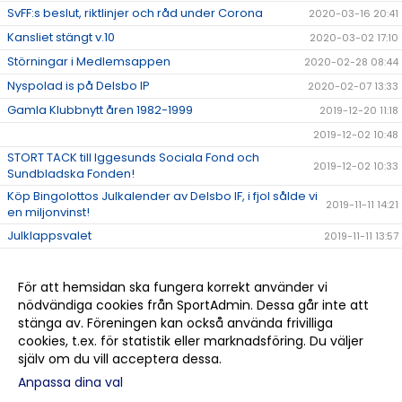
SvFF:s beslut, riktlinjer och råd under Corona
2020-03-16 20:41
Kansliet stängt v.10
2020-03-02 17:10
Störningar i Medlemsappen
2020-02-28 08:44
Nyspolad is på Delsbo IP
2020-02-07 13:33
Gamla Klubbnytt åren 1982-1999
2019-12-20 11:18
2019-12-02 10:48
STORT TACK till Iggesunds Sociala Fond och
2019-12-02 10:33
Sundbladska Fonden!
Köp Bingolottos Julkalender av Delsbo IF, i fjol sålde vi
2019-11-11 14:21
en miljonvinst!
Julklappsvalet
2019-11-11 13:57
Stugan på Sellbergsvallen
2019-11-06 14:48
Delsbo IF bjuder alla på bio via Sponsorhuset!
2019-11-05 16:01
För att hemsidan ska fungera korrekt använder vi
nödvändiga cookies från SportAdmin. Dessa går inte att
Halvårsmöte söndag 17 nov. kl. 17.00
2019-11-04 16:20
stänga av. Föreningen kan också använda frivilliga
STORT GRATTIS DELSBO IF!!!
2019-10-19 16:23
cookies, t.ex. för statistik eller marknadsföring. Du väljer
själv om du vill acceptera dessa.
Anpassa dina val
Cookie-
Gå till