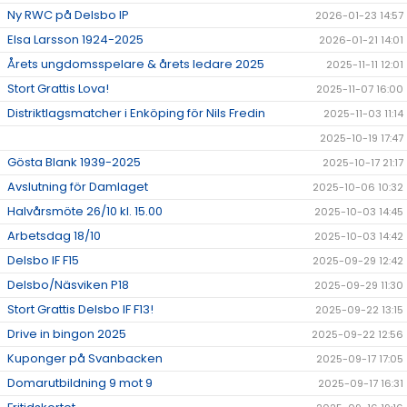
Ny RWC på Delsbo IP
2026-01-23 14:57
Elsa Larsson 1924-2025
2026-01-21 14:01
Årets ungdomsspelare & årets ledare 2025
2025-11-11 12:01
Stort Grattis Lova!
2025-11-07 16:00
Distriktlagsmatcher i Enköping för Nils Fredin
2025-11-03 11:14
2025-10-19 17:47
Gösta Blank 1939-2025
2025-10-17 21:17
Avslutning för Damlaget
2025-10-06 10:32
Halvårsmöte 26/10 kl. 15.00
2025-10-03 14:45
Arbetsdag 18/10
2025-10-03 14:42
Delsbo IF F15
2025-09-29 12:42
Delsbo/Näsviken P18
2025-09-29 11:30
Stort Grattis Delsbo IF F13!
2025-09-22 13:15
Drive in bingon 2025
2025-09-22 12:56
Kuponger på Svanbacken
2025-09-17 17:05
Domarutbildning 9 mot 9
2025-09-17 16:31