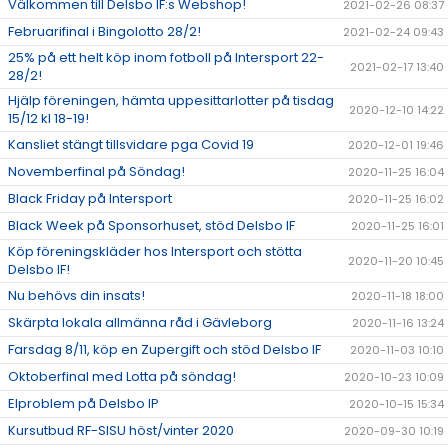
Välkommen till Delsbo IF:s Webshop!
2021-02-26 08:37
Februarifinal i Bingolotto 28/2!
2021-02-24 09:43
25% på ett helt köp inom fotboll på Intersport 22-
2021-02-17 13:40
28/2!
Hjälp föreningen, hämta uppesittarlotter på tisdag
2020-12-10 14:22
15/12 kl 18-19!
Kansliet stängt tillsvidare pga Covid 19
2020-12-01 19:46
Novemberfinal på Söndag!
2020-11-25 16:04
Black Friday på Intersport
2020-11-25 16:02
Black Week på Sponsorhuset, stöd Delsbo IF
2020-11-25 16:01
Köp föreningskläder hos Intersport och stötta
2020-11-20 10:45
Delsbo IF!
Nu behövs din insats!
2020-11-18 18:00
Skärpta lokala allmänna råd i Gävleborg
2020-11-16 13:24
Farsdag 8/11, köp en Zupergift och stöd Delsbo IF
2020-11-03 10:10
Oktoberfinal med Lotta på söndag!
2020-10-23 10:09
Elproblem på Delsbo IP
2020-10-15 15:34
Kursutbud RF-SISU höst/vinter 2020
2020-09-30 10:19