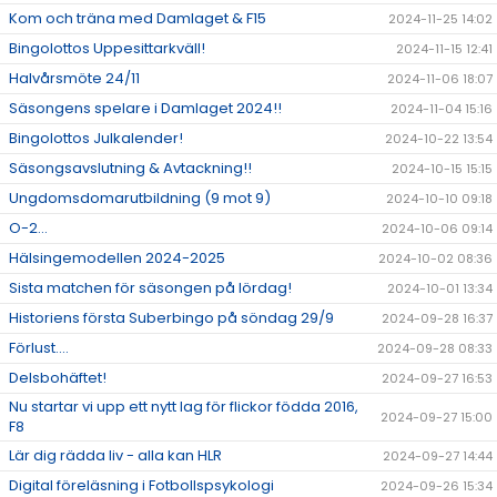
Kom och träna med Damlaget & F15
2024-11-25 14:02
Bingolottos Uppesittarkväll!
2024-11-15 12:41
Halvårsmöte 24/11
2024-11-06 18:07
Säsongens spelare i Damlaget 2024!!
2024-11-04 15:16
Bingolottos Julkalender!
2024-10-22 13:54
Säsongsavslutning & Avtackning!!
2024-10-15 15:15
Ungdomsdomarutbildning (9 mot 9)
2024-10-10 09:18
O-2...
2024-10-06 09:14
Hälsingemodellen 2024-2025
2024-10-02 08:36
Sista matchen för säsongen på lördag!
2024-10-01 13:34
Historiens första Suberbingo på söndag 29/9
2024-09-28 16:37
Förlust....
2024-09-28 08:33
Delsbohäftet!
2024-09-27 16:53
Nu startar vi upp ett nytt lag för flickor födda 2016,
2024-09-27 15:00
F8
Lär dig rädda liv - alla kan HLR
2024-09-27 14:44
Digital föreläsning i Fotbollspsykologi
2024-09-26 15:34