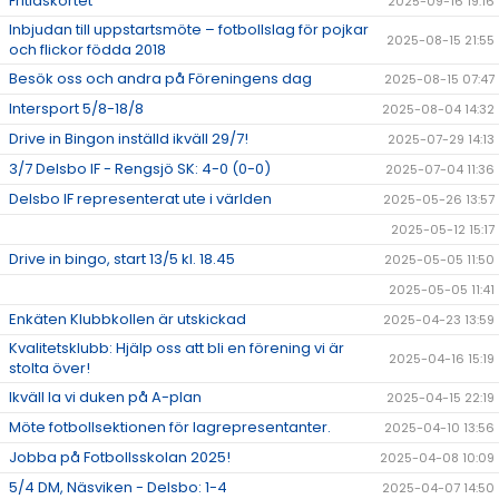
Fritidskortet
2025-09-16 19:16
Inbjudan till uppstartsmöte – fotbollslag för pojkar
2025-08-15 21:55
och flickor födda 2018
Besök oss och andra på Föreningens dag
2025-08-15 07:47
Intersport 5/8-18/8
2025-08-04 14:32
Drive in Bingon inställd ikväll 29/7!
2025-07-29 14:13
3/7 Delsbo IF - Rengsjö SK: 4-0 (0-0)
2025-07-04 11:36
Delsbo IF representerat ute i världen
2025-05-26 13:57
2025-05-12 15:17
Drive in bingo, start 13/5 kl. 18.45
2025-05-05 11:50
2025-05-05 11:41
Enkäten Klubbkollen är utskickad
2025-04-23 13:59
Kvalitetsklubb: Hjälp oss att bli en förening vi är
2025-04-16 15:19
stolta över!
Ikväll la vi duken på A-plan
2025-04-15 22:19
Möte fotbollsektionen för lagrepresentanter.
2025-04-10 13:56
Jobba på Fotbollsskolan 2025!
2025-04-08 10:09
5/4 DM, Näsviken - Delsbo: 1-4
2025-04-07 14:50