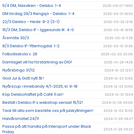
5/4 DM, Näsviken - Delsbo: 1-4
2025-04-07 14:50
DM lördag 29/3 Rengsjö - Delsbo: 1-4
2025-04-01 16:53
22/3 Delsbo - Hede: 8-2 (3-1)
2025-03-25 12:16
15/3 DM, Delsbo IF - Iggesunds IK: 4-0
2025-03-16 19:58
Årsmöte 30/3
2025-03-13 11:29
8/3 Delsbo IF-Ytterhogdal: 1-2
2025-03-10 13:36
Fotbollsskola v. 26
2025-02-20 20:06
Damlaget vill ha förstärkning av DIG!
2025-01-28 14:28
Nyårsbingo 31/12
2024-12-23 12:57
God Jul & Gott nytt år!
2024-12-23 12:56
Nyårscup i Innebandy 4/1-2025, kl. 9-18
2024-12-23 10:50
Köp Delsbohäftet på Café 11:an!
2024-12-10 13:54
Beställ i Delsbo IF:s webshop senast 15/12!
2024-12-05 09:06
Tack till alla som besökte oss på julskyltningen!
2024-12-02 15:05
Halvårsmötet 24/11
2024-11-26 09:27
Passa på att handla på Intersport under Black
2024-11-26 09:22
Friday