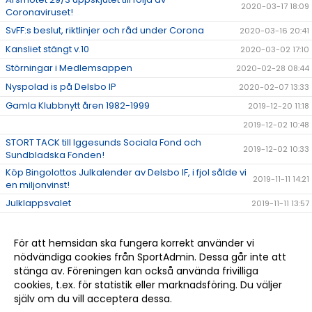
2020-03-17 18:09
Coronaviruset!
SvFF:s beslut, riktlinjer och råd under Corona
2020-03-16 20:41
Kansliet stängt v.10
2020-03-02 17:10
Störningar i Medlemsappen
2020-02-28 08:44
Nyspolad is på Delsbo IP
2020-02-07 13:33
Gamla Klubbnytt åren 1982-1999
2019-12-20 11:18
2019-12-02 10:48
STORT TACK till Iggesunds Sociala Fond och
2019-12-02 10:33
Sundbladska Fonden!
Köp Bingolottos Julkalender av Delsbo IF, i fjol sålde vi
2019-11-11 14:21
en miljonvinst!
Julklappsvalet
2019-11-11 13:57
Stugan på Sellbergsvallen
2019-11-06 14:48
Delsbo IF bjuder alla på bio via Sponsorhuset!
2019-11-05 16:01
För att hemsidan ska fungera korrekt använder vi
nödvändiga cookies från SportAdmin. Dessa går inte att
Halvårsmöte söndag 17 nov. kl. 17.00
2019-11-04 16:20
stänga av. Föreningen kan också använda frivilliga
STORT GRATTIS DELSBO IF!!!
2019-10-19 16:23
cookies, t.ex. för statistik eller marknadsföring. Du väljer
själv om du vill acceptera dessa.