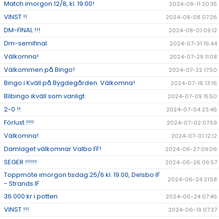
Match imorgon 12/8, kl. 19:00!
2024-08-11 20:35
VINST !!
2024-08-08 07:26
DM-FINAL !!!
2024-08-01 09:12
Dm-semifinal
2024-07-31 16:44
Välkomna!
2024-07-29 11:08
Välkommen på Bingo!
2024-07-22 17:50
Bingo i Kväll på Bygdegården. Välkomna!
2024-07-16 13:16
Bilbingo ikväll som vanligt.
2024-07-09 15:50
2-0 !!
2024-07-04 23:46
Förlust !!!!
2024-07-02 07:59
Välkomna!
2024-07-01 12:12
Damlaget välkomnar Valbo FF!
2024-06-27 09:06
SEGER !!!!!!
2024-06-26 06:57
Toppmöte imorgon tisdag 25/6 kl. 19:00, Delsbo IF
2024-06-24 21:58
- Strands IF
36 000 kr i potten
2024-06-24 07:46
VINST !!!
2024-06-19 07:37