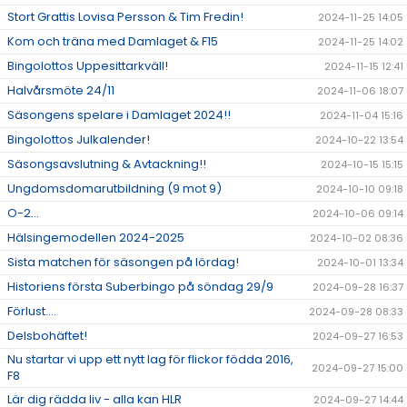
Stort Grattis Lovisa Persson & Tim Fredin!
2024-11-25 14:05
Kom och träna med Damlaget & F15
2024-11-25 14:02
Bingolottos Uppesittarkväll!
2024-11-15 12:41
Halvårsmöte 24/11
2024-11-06 18:07
Säsongens spelare i Damlaget 2024!!
2024-11-04 15:16
Bingolottos Julkalender!
2024-10-22 13:54
Säsongsavslutning & Avtackning!!
2024-10-15 15:15
Ungdomsdomarutbildning (9 mot 9)
2024-10-10 09:18
O-2...
2024-10-06 09:14
Hälsingemodellen 2024-2025
2024-10-02 08:36
Sista matchen för säsongen på lördag!
2024-10-01 13:34
Historiens första Suberbingo på söndag 29/9
2024-09-28 16:37
Förlust....
2024-09-28 08:33
Delsbohäftet!
2024-09-27 16:53
Nu startar vi upp ett nytt lag för flickor födda 2016,
2024-09-27 15:00
F8
Lär dig rädda liv - alla kan HLR
2024-09-27 14:44