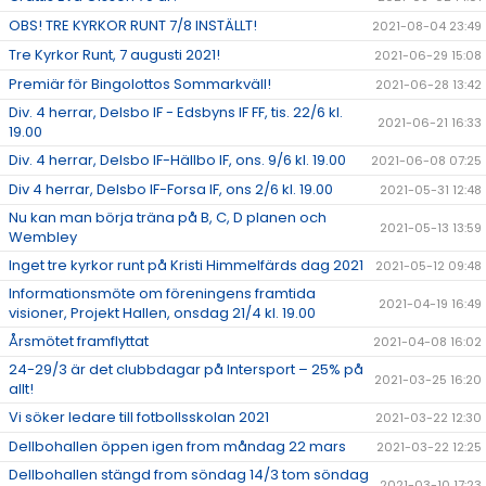
OBS! TRE KYRKOR RUNT 7/8 INSTÄLLT!
2021-08-04 23:49
Tre Kyrkor Runt, 7 augusti 2021!
2021-06-29 15:08
Premiär för Bingolottos Sommarkväll!
2021-06-28 13:42
Div. 4 herrar, Delsbo IF - Edsbyns IF FF, tis. 22/6 kl.
2021-06-21 16:33
19.00
Div. 4 herrar, Delsbo IF-Hällbo IF, ons. 9/6 kl. 19.00
2021-06-08 07:25
Div 4 herrar, Delsbo IF-Forsa IF, ons 2/6 kl. 19.00
2021-05-31 12:48
Nu kan man börja träna på B, C, D planen och
2021-05-13 13:59
Wembley
Inget tre kyrkor runt på Kristi Himmelfärds dag 2021
2021-05-12 09:48
Informationsmöte om föreningens framtida
2021-04-19 16:49
visioner, Projekt Hallen, onsdag 21/4 kl. 19.00
Årsmötet framflyttat
2021-04-08 16:02
24-29/3 är det clubbdagar på Intersport – 25% på
2021-03-25 16:20
allt!
Vi söker ledare till fotbollsskolan 2021
2021-03-22 12:30
Dellbohallen öppen igen from måndag 22 mars
2021-03-22 12:25
Dellbohallen stängd from söndag 14/3 tom söndag
2021-03-10 17:23