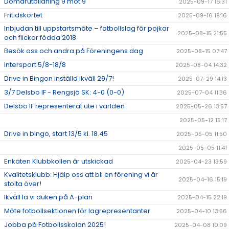
Domarutbildning 9 mot 9
2025-09-17 16:31
Fritidskortet
2025-09-16 19:16
Inbjudan till uppstartsmöte – fotbollslag för pojkar
2025-08-15 21:55
och flickor födda 2018
Besök oss och andra på Föreningens dag
2025-08-15 07:47
Intersport 5/8-18/8
2025-08-04 14:32
Drive in Bingon inställd ikväll 29/7!
2025-07-29 14:13
3/7 Delsbo IF - Rengsjö SK: 4-0 (0-0)
2025-07-04 11:36
Delsbo IF representerat ute i världen
2025-05-26 13:57
2025-05-12 15:17
Drive in bingo, start 13/5 kl. 18.45
2025-05-05 11:50
2025-05-05 11:41
Enkäten Klubbkollen är utskickad
2025-04-23 13:59
Kvalitetsklubb: Hjälp oss att bli en förening vi är
2025-04-16 15:19
stolta över!
Ikväll la vi duken på A-plan
2025-04-15 22:19
Möte fotbollsektionen för lagrepresentanter.
2025-04-10 13:56
Jobba på Fotbollsskolan 2025!
2025-04-08 10:09