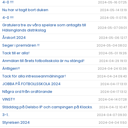
4-0 !!!
2024-05-16 07:25
Nu har vi tagit bort duken
2024-05-14 13:19
4-0 !!!
2024-05-11 07:15
Gratulera tre av våra spelare som antagits till
2024-05-07 09:01
Hälsinglands distrikslag
Årskort 2024
2024-05-06 12:17
Seger i premiären !!
2024-05-04 08:02
Tack till er alla!
2024-05-01 19:26
Anmälan till årets fotbollsskola är nu stängd!
2024-04-29 19:13
Äntligen!!
2024-04-24 10:36
Tack för alla intresseanmälningar!
2024-04-24 09:43
JOBBA PÅ FOTBOLLSSKOLA 2024
2024-04-17 13:13
Några ord från ordförande
2024-04-17 13:12
VINST!!
2024-04-14 07:28
Städdag på Delsbo IP och campingen på Klacks.
2024-04-12 10:47
3-1..
2024-04-07 09:30
Styrelsen 2024
2024-04-04 11:50