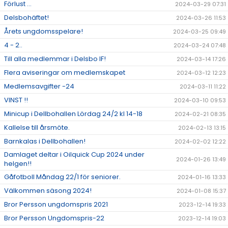
Förlust ...
2024-03-29 07:31
Delsbohäftet!
2024-03-26 11:53
Årets ungdomsspelare!
2024-03-25 09:49
4 - 2..
2024-03-24 07:48
Till alla medlemmar i Delsbo IF!
2024-03-14 17:26
Flera aviseringar om medlemskapet
2024-03-12 12:23
Medlemsavgifter -24
2024-03-11 11:22
VINST !!
2024-03-10 09:53
Minicup i Dellbohallen Lördag 24/2 kl 14-18
2024-02-21 08:35
Kallelse till årsmöte.
2024-02-13 13:15
Barnkalas i Dellbohallen!
2024-02-02 12:22
Damlaget deltar i Oilquick Cup 2024 under
2024-01-26 13:49
helgen!!
Gåfotboll Måndag 22/1 för seniorer.
2024-01-16 13:33
Välkommen säsong 2024!
2024-01-08 15:37
Bror Persson ungdomspris 2021
2023-12-14 19:33
Bror Persson Ungdomspris-22
2023-12-14 19:03