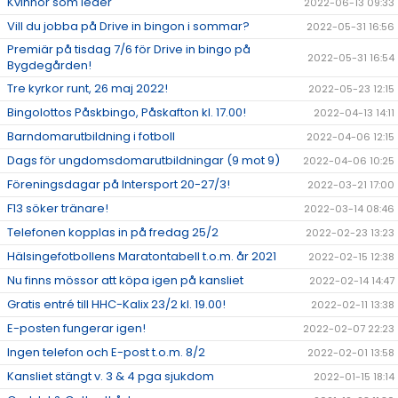
Kvinnor som leder
2022-06-13 09:33
Vill du jobba på Drive in bingon i sommar?
2022-05-31 16:56
Premiär på tisdag 7/6 för Drive in bingo på
2022-05-31 16:54
Bygdegården!
Tre kyrkor runt, 26 maj 2022!
2022-05-23 12:15
Bingolottos Påskbingo, Påskafton kl. 17.00!
2022-04-13 14:11
Barndomarutbildning i fotboll
2022-04-06 12:15
Dags för ungdomsdomarutbildningar (9 mot 9)
2022-04-06 10:25
Föreningsdagar på Intersport 20-27/3!
2022-03-21 17:00
F13 söker tränare!
2022-03-14 08:46
Telefonen kopplas in på fredag 25/2
2022-02-23 13:23
Hälsingefotbollens Maratontabell t.o.m. år 2021
2022-02-15 12:38
Nu finns mössor att köpa igen på kansliet
2022-02-14 14:47
Gratis entré till HHC-Kalix 23/2 kl. 19.00!
2022-02-11 13:38
E-posten fungerar igen!
2022-02-07 22:23
Ingen telefon och E-post t.o.m. 8/2
2022-02-01 13:58
Kansliet stängt v. 3 & 4 pga sjukdom
2022-01-15 18:14