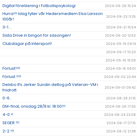
Digital föreläsning i Fotbollspsykologi
2024-09-26 15:34
Hurra!!! Idag fyller vår Hedersmedlem Elsa Larsson
2024-09-23 11:25
100år!
3-1....
2024-09-21 15:54
Sista Drive in bingon för säsongen!
2024-09-20 12:53
Clubdagar på Intersport!
2024-09-19 09:14
2024-09-17 10:23
2024-09-16 15:08
Förlust!!!!
2024-09-15 09:01
Förlust !!!!
2024-09-02 22:44
Delsbo IFs Jerker Sundin deltog på Veteran-VM i
2024-09-01 09:42
friidrott
0-6..
2024-08-28 21:15
DM-final, onsdag 28/8 kl. 18:00!!!
2024-08-26 17:26
4-0 !!
2024-08-24 22:08
SEGER !!!
2024-08-17 07:15
2-2 !!!
2024-08-12 21:38