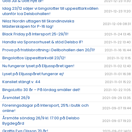
God Jul & Gott nytt år!
2021-12-23 11:30
Idag 23/12 säljer vi bingolotter till uppesittarkvällen
2021-12-23 11:20
utanför Ica Delsbohallen!
Nilaz Nordin uttagen till Skandinaviska
2021-12-09 08:31
Mästerskapen för P-16 lag!
Black Friday på Intersport 25-29/11!
2021-11-24 13:45
Handla via Sponsorhuset & stöd Delsbo IF!
2021-11-22 13:40
Prova på fristilsbrottning i Dellbohallen den 20/11!
2021-11-16 16:44
Bingolottos Uppesittarkväll 23/12!
2021-11-12 11:15
Nu fungerar lyset på Elljusspåret igen!
2021-11-02 12:43
Lyset på Elljusspåret fungerar ej!
2021-11-01 16:38
Kansliet stängt v. 44
2021-11-01 15:22
BingoLotto 30 år – På lördag smäller det!
2021-10-22 11:05
Årsmötet 26/9
2021-09-29 13:35
Föreningsdagar på Intersport, 25% i butik och
2021-09-07 19:44
online!
Årsmöte söndag 26/9 kl. 17.00 på Delsbo
2021-09-07 19:23
Bygdegård
Grattis Eva Olsson 70 år!
2021-09-02 14:01