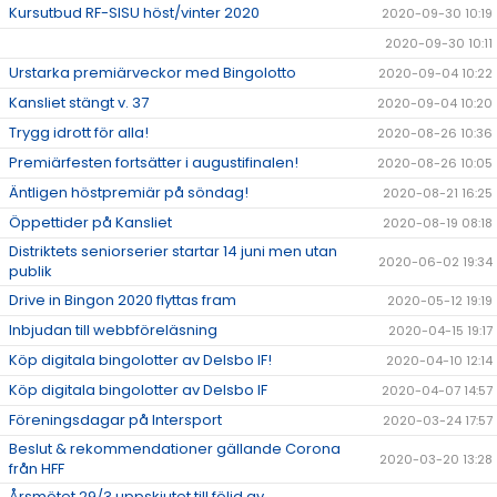
Kursutbud RF-SISU höst/vinter 2020
2020-09-30 10:19
2020-09-30 10:11
Urstarka premiärveckor med Bingolotto
2020-09-04 10:22
Kansliet stängt v. 37
2020-09-04 10:20
Trygg idrott för alla!
2020-08-26 10:36
Premiärfesten fortsätter i augustifinalen!
2020-08-26 10:05
Äntligen höstpremiär på söndag!
2020-08-21 16:25
Öppettider på Kansliet
2020-08-19 08:18
Distriktets seniorserier startar 14 juni men utan
2020-06-02 19:34
publik
Drive in Bingon 2020 flyttas fram
2020-05-12 19:19
Inbjudan till webbföreläsning
2020-04-15 19:17
Köp digitala bingolotter av Delsbo IF!
2020-04-10 12:14
Köp digitala bingolotter av Delsbo IF
2020-04-07 14:57
Föreningsdagar på Intersport
2020-03-24 17:57
Beslut & rekommendationer gällande Corona
2020-03-20 13:28
från HFF
Årsmötet 29/3 uppskjutet till följd av