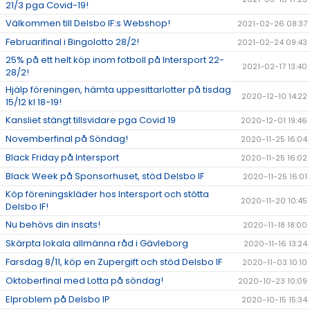
21/3 pga Covid-19!
Välkommen till Delsbo IF:s Webshop!
2021-02-26 08:37
Februarifinal i Bingolotto 28/2!
2021-02-24 09:43
25% på ett helt köp inom fotboll på Intersport 22-
2021-02-17 13:40
28/2!
Hjälp föreningen, hämta uppesittarlotter på tisdag
2020-12-10 14:22
15/12 kl 18-19!
Kansliet stängt tillsvidare pga Covid 19
2020-12-01 19:46
Novemberfinal på Söndag!
2020-11-25 16:04
Black Friday på Intersport
2020-11-25 16:02
Black Week på Sponsorhuset, stöd Delsbo IF
2020-11-25 16:01
Köp föreningskläder hos Intersport och stötta
2020-11-20 10:45
Delsbo IF!
Nu behövs din insats!
2020-11-18 18:00
Skärpta lokala allmänna råd i Gävleborg
2020-11-16 13:24
Farsdag 8/11, köp en Zupergift och stöd Delsbo IF
2020-11-03 10:10
Oktoberfinal med Lotta på söndag!
2020-10-23 10:09
Elproblem på Delsbo IP
2020-10-15 15:34