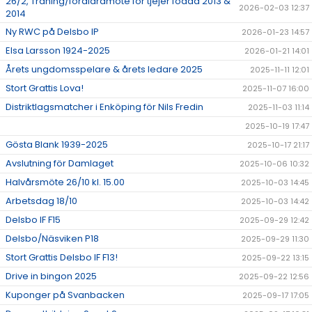
26/2, Träning/föräldramöte för tjejer födda 2013 &
2026-02-03 12:37
2014
Ny RWC på Delsbo IP
2026-01-23 14:57
Elsa Larsson 1924-2025
2026-01-21 14:01
Årets ungdomsspelare & årets ledare 2025
2025-11-11 12:01
Stort Grattis Lova!
2025-11-07 16:00
Distriktlagsmatcher i Enköping för Nils Fredin
2025-11-03 11:14
2025-10-19 17:47
Gösta Blank 1939-2025
2025-10-17 21:17
Avslutning för Damlaget
2025-10-06 10:32
Halvårsmöte 26/10 kl. 15.00
2025-10-03 14:45
Arbetsdag 18/10
2025-10-03 14:42
Delsbo IF F15
2025-09-29 12:42
Delsbo/Näsviken P18
2025-09-29 11:30
Stort Grattis Delsbo IF F13!
2025-09-22 13:15
Drive in bingon 2025
2025-09-22 12:56
Kuponger på Svanbacken
2025-09-17 17:05