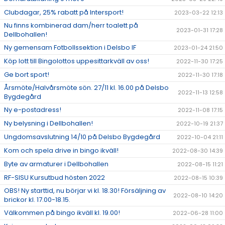
Clubdagar, 25% rabatt på Intersport!
2023-03-22 12:13
Nu finns kombinerad dam/herr toalett på
2023-01-31 17:28
Dellbohallen!
Ny gemensam Fotbollssektion i Delsbo IF
2023-01-24 21:50
Köp lott till Bingolottos uppesittarkväll av oss!
2022-11-30 17:25
Ge bort sport!
2022-11-30 17:18
Årsmöte/Halvårsmöte sön. 27/11 kl. 16.00 på Delsbo
2022-11-13 12:58
Bygdegård
Ny e-postadress!
2022-11-08 17:15
Ny belysning i Dellbohallen!
2022-10-19 21:37
Ungdomsavslutning 14/10 på Delsbo Bygdegård
2022-10-04 21:11
Kom och spela drive in bingo ikväll!
2022-08-30 14:39
Byte av armaturer i Dellbohallen
2022-08-15 11:21
RF-SISU Kursutbud hösten 2022
2022-08-15 10:39
OBS! Ny starttid, nu börjar vi kl. 18.30! Försäljning av
2022-08-10 14:20
brickor kl. 17.00-18.15.
Välkommen på bingo ikväll kl. 19.00!
2022-06-28 11:00