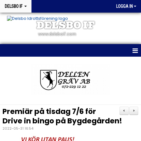
DELSBO IF
LOGGA IN
DELSBO IF
www.delsboif.com
HEM
OM KLUBBEN
BLI MEDLEM
KALENDER
Premiär på tisdag 7/6 för
<
>
MATCHER
Drive in bingo på Bygdegården!
2022-05-31 16:54
WEBSHOP