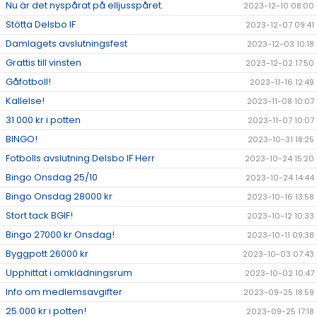
Nu är det nyspårat på elljusspåret.
2023-12-10 08:00
Stötta Delsbo IF
2023-12-07 09:41
Damlagets avslutningsfest
2023-12-03 10:18
Grattis till vinsten
2023-12-02 17:50
Gåfotboll!
2023-11-16 12:49
Kallelse!
2023-11-08 10:07
31 000 kr i potten
2023-11-07 10:07
BINGO!
2023-10-31 18:25
Fotbolls avslutning Delsbo IF Herr
2023-10-24 15:20
Bingo Onsdag 25/10
2023-10-24 14:44
Bingo Onsdag 28000 kr
2023-10-16 13:58
Stort tack BGIF!
2023-10-12 10:33
Bingo 27000 kr Onsdag!
2023-10-11 09:38
Byggpott 26000 kr
2023-10-03 07:43
Upphittat i omklädningsrum
2023-10-02 10:47
Info om medlemsavgifter
2023-09-25 18:59
25.000 kr i potten!
2023-09-25 17:18