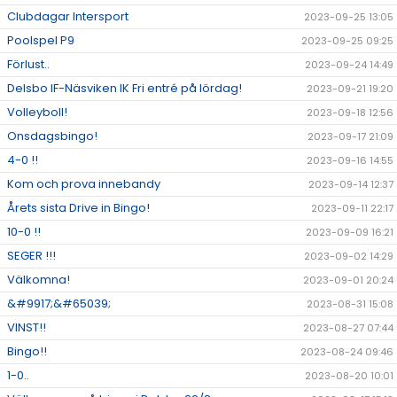
Clubdagar Intersport
2023-09-25 13:05
Poolspel P9
2023-09-25 09:25
Förlust..
2023-09-24 14:49
Delsbo IF-Näsviken IK Fri entré på lördag!
2023-09-21 19:20
Volleyboll!
2023-09-18 12:56
Onsdagsbingo!
2023-09-17 21:09
4-0 !!
2023-09-16 14:55
Kom och prova innebandy
2023-09-14 12:37
Årets sista Drive in Bingo!
2023-09-11 22:17
10-0 !!
2023-09-09 16:21
SEGER !!!
2023-09-02 14:29
Välkomna!
2023-09-01 20:24
&#9917;&#65039;
2023-08-31 15:08
VINST!!
2023-08-27 07:44
Bingo!!
2023-08-24 09:46
1-0..
2023-08-20 10:01