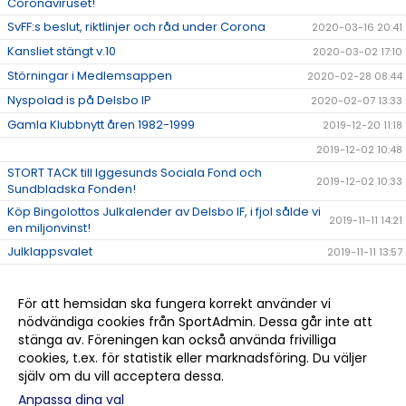
Coronaviruset!
SvFF:s beslut, riktlinjer och råd under Corona
2020-03-16 20:41
Kansliet stängt v.10
2020-03-02 17:10
Störningar i Medlemsappen
2020-02-28 08:44
Nyspolad is på Delsbo IP
2020-02-07 13:33
Gamla Klubbnytt åren 1982-1999
2019-12-20 11:18
2019-12-02 10:48
STORT TACK till Iggesunds Sociala Fond och
2019-12-02 10:33
Sundbladska Fonden!
Köp Bingolottos Julkalender av Delsbo IF, i fjol sålde vi
2019-11-11 14:21
en miljonvinst!
Julklappsvalet
2019-11-11 13:57
Stugan på Sellbergsvallen
2019-11-06 14:48
Delsbo IF bjuder alla på bio via Sponsorhuset!
2019-11-05 16:01
För att hemsidan ska fungera korrekt använder vi
nödvändiga cookies från SportAdmin. Dessa går inte att
Halvårsmöte söndag 17 nov. kl. 17.00
2019-11-04 16:20
stänga av. Föreningen kan också använda frivilliga
STORT GRATTIS DELSBO IF!!!
2019-10-19 16:23
cookies, t.ex. för statistik eller marknadsföring. Du väljer
själv om du vill acceptera dessa.
Anpassa dina val