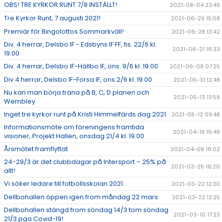
OBS! TRE KYRKOR RUNT 7/8 INSTÄLLT!
2021-08-04 23:49
Tre Kyrkor Runt, 7 augusti 2021!
2021-06-29 15:08
Premiär för Bingolottos Sommarkväll!
2021-06-28 13:42
Div. 4 herrar, Delsbo IF - Edsbyns IF FF, tis. 22/6 kl.
2021-06-21 16:33
19.00
Div. 4 herrar, Delsbo IF-Hällbo IF, ons. 9/6 kl. 19.00
2021-06-08 07:25
Div 4 herrar, Delsbo IF-Forsa IF, ons 2/6 kl. 19.00
2021-05-31 12:48
Nu kan man börja träna på B, C, D planen och
2021-05-13 13:59
Wembley
Inget tre kyrkor runt på Kristi Himmelfärds dag 2021
2021-05-12 09:48
Informationsmöte om föreningens framtida
2021-04-19 16:49
visioner, Projekt Hallen, onsdag 21/4 kl. 19.00
Årsmötet framflyttat
2021-04-08 16:02
24-29/3 är det clubbdagar på Intersport – 25% på
2021-03-25 16:20
allt!
Vi söker ledare till fotbollsskolan 2021
2021-03-22 12:30
Dellbohallen öppen igen from måndag 22 mars
2021-03-22 12:25
Dellbohallen stängd from söndag 14/3 tom söndag
2021-03-10 17:23
21/3 pga Covid-19!