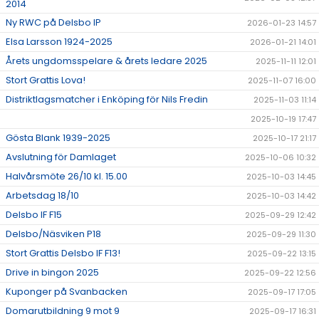
2014
Ny RWC på Delsbo IP
2026-01-23 14:57
Elsa Larsson 1924-2025
2026-01-21 14:01
Årets ungdomsspelare & årets ledare 2025
2025-11-11 12:01
Stort Grattis Lova!
2025-11-07 16:00
Distriktlagsmatcher i Enköping för Nils Fredin
2025-11-03 11:14
2025-10-19 17:47
Gösta Blank 1939-2025
2025-10-17 21:17
Avslutning för Damlaget
2025-10-06 10:32
Halvårsmöte 26/10 kl. 15.00
2025-10-03 14:45
Arbetsdag 18/10
2025-10-03 14:42
Delsbo IF F15
2025-09-29 12:42
Delsbo/Näsviken P18
2025-09-29 11:30
Stort Grattis Delsbo IF F13!
2025-09-22 13:15
Drive in bingon 2025
2025-09-22 12:56
Kuponger på Svanbacken
2025-09-17 17:05
Domarutbildning 9 mot 9
2025-09-17 16:31