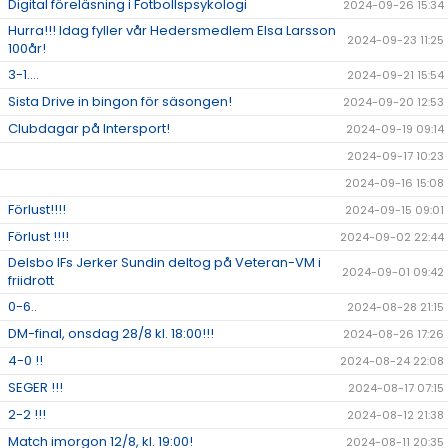
Digital föreläsning i Fotbollspsykologi
2024-09-26 15:34
Hurra!!! Idag fyller vår Hedersmedlem Elsa Larsson
2024-09-23 11:25
100år!
3-1....
2024-09-21 15:54
Sista Drive in bingon för säsongen!
2024-09-20 12:53
Clubdagar på Intersport!
2024-09-19 09:14
2024-09-17 10:23
2024-09-16 15:08
Förlust!!!!
2024-09-15 09:01
Förlust !!!!
2024-09-02 22:44
Delsbo IFs Jerker Sundin deltog på Veteran-VM i
2024-09-01 09:42
friidrott
0-6..
2024-08-28 21:15
DM-final, onsdag 28/8 kl. 18:00!!!
2024-08-26 17:26
4-0 !!
2024-08-24 22:08
SEGER !!!
2024-08-17 07:15
2-2 !!!
2024-08-12 21:38
Match imorgon 12/8, kl. 19:00!
2024-08-11 20:35