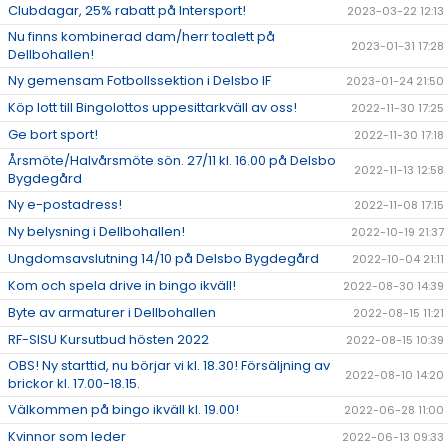
Clubdagar, 25% rabatt på Intersport!
2023-03-22 12:13
Nu finns kombinerad dam/herr toalett på
2023-01-31 17:28
Dellbohallen!
Ny gemensam Fotbollssektion i Delsbo IF
2023-01-24 21:50
Köp lott till Bingolottos uppesittarkväll av oss!
2022-11-30 17:25
Ge bort sport!
2022-11-30 17:18
Årsmöte/Halvårsmöte sön. 27/11 kl. 16.00 på Delsbo
2022-11-13 12:58
Bygdegård
Ny e-postadress!
2022-11-08 17:15
Ny belysning i Dellbohallen!
2022-10-19 21:37
Ungdomsavslutning 14/10 på Delsbo Bygdegård
2022-10-04 21:11
Kom och spela drive in bingo ikväll!
2022-08-30 14:39
Byte av armaturer i Dellbohallen
2022-08-15 11:21
RF-SISU Kursutbud hösten 2022
2022-08-15 10:39
OBS! Ny starttid, nu börjar vi kl. 18.30! Försäljning av
2022-08-10 14:20
brickor kl. 17.00-18.15.
Välkommen på bingo ikväll kl. 19.00!
2022-06-28 11:00
Kvinnor som leder
2022-06-13 09:33