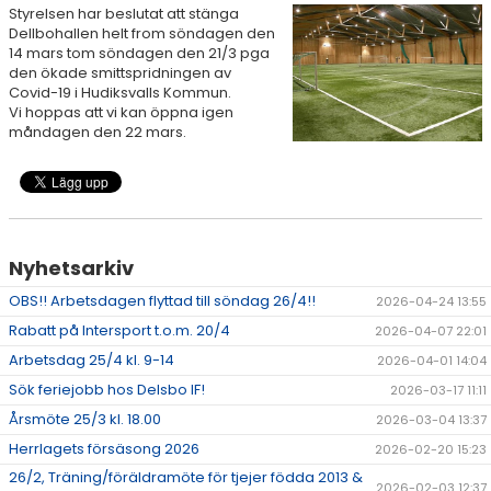
Styrelsen har beslutat att stänga
SPONSORER
Dellbohallen helt from söndagen den
14 mars tom söndagen den 21/3 pga
STÖTTA DIF
den ökade smittspridningen av
Covid-19 i Hudiksvalls Kommun.
KONTAKT
Vi hoppas att vi kan öppna igen
måndagen den 22 mars.
Nyhetsarkiv
OBS!! Arbetsdagen flyttad till söndag 26/4!!
2026-04-24 13:55
Rabatt på Intersport t.o.m. 20/4
2026-04-07 22:01
Arbetsdag 25/4 kl. 9-14
2026-04-01 14:04
Sök feriejobb hos Delsbo IF!
2026-03-17 11:11
Årsmöte 25/3 kl. 18.00
2026-03-04 13:37
Herrlagets försäsong 2026
2026-02-20 15:23
26/2, Träning/föräldramöte för tjejer födda 2013 &
2026-02-03 12:37