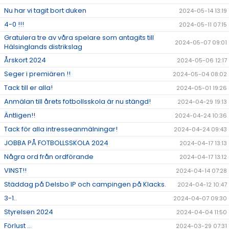
Nu har vi tagit bort duken
2024-05-14 13:19
4-0 !!!
2024-05-11 07:15
Gratulera tre av våra spelare som antagits till
2024-05-07 09:01
Hälsinglands distrikslag
Årskort 2024
2024-05-06 12:17
Seger i premiären !!
2024-05-04 08:02
Tack till er alla!
2024-05-01 19:26
Anmälan till årets fotbollsskola är nu stängd!
2024-04-29 19:13
Äntligen!!
2024-04-24 10:36
Tack för alla intresseanmälningar!
2024-04-24 09:43
JOBBA PÅ FOTBOLLSSKOLA 2024
2024-04-17 13:13
Några ord från ordförande
2024-04-17 13:12
VINST!!
2024-04-14 07:28
Städdag på Delsbo IP och campingen på Klacks.
2024-04-12 10:47
3-1..
2024-04-07 09:30
Styrelsen 2024
2024-04-04 11:50
Förlust ...
2024-03-29 07:31