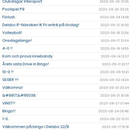
Clubdagar Intersport
2023-09-25 13:05
Poolspel P9
2023-09-25 09:25
Förlust..
2023-09-24 14:49
Delsbo IF-Näsviken IK Fri entré på lördag!
2023-09-21 19:20
Volleyboll!
2023-09-18 12:56
Onsdagsbingo!
2023-09-17 21:09
4-0 !!
2023-09-16 14:55
Kom och prova innebandy
2023-09-14 12:37
Årets sista Drive in Bingo!
2023-09-11 22:17
10-0 !!
2023-09-09 16:21
SEGER !!!
2023-09-02 14:29
Välkomna!
2023-09-01 20:24
&#9917;&#65039;
2023-08-31 15:08
VINST!!
2023-08-27 07:44
Bingo!!
2023-08-24 09:46
1-0..
2023-08-20 10:01
Välkommen på bingo i Delsbo 22/8
2023-08-17 15:18