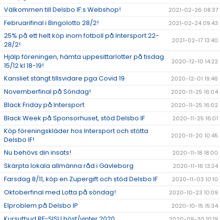
Välkommen till Delsbo IF:s Webshop!
2021-02-26 08:37
Februarifinal i Bingolotto 28/2!
2021-02-24 09:43
25% på ett helt köp inom fotboll på Intersport 22-
2021-02-17 13:40
28/2!
Hjälp föreningen, hämta uppesittarlotter på tisdag
2020-12-10 14:22
15/12 kl 18-19!
Kansliet stängt tillsvidare pga Covid 19
2020-12-01 19:46
Novemberfinal på Söndag!
2020-11-25 16:04
Black Friday på Intersport
2020-11-25 16:02
Black Week på Sponsorhuset, stöd Delsbo IF
2020-11-25 16:01
Köp föreningskläder hos Intersport och stötta
2020-11-20 10:45
Delsbo IF!
Nu behövs din insats!
2020-11-18 18:00
Skärpta lokala allmänna råd i Gävleborg
2020-11-16 13:24
Farsdag 8/11, köp en Zupergift och stöd Delsbo IF
2020-11-03 10:10
Oktoberfinal med Lotta på söndag!
2020-10-23 10:09
Elproblem på Delsbo IP
2020-10-15 15:34
Kursutbud RF-SISU höst/vinter 2020
2020-09-30 10:19