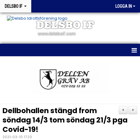
DELSBO IF
LOGGA IN
DELSBO IF
www.delsboif.com
HEM
OM KLUBBEN
BLI MEDLEM
KALENDER
Dellbohallen stängd from
<
>
MATCHER
söndag 14/3 tom söndag 21/3 pga
Covid-19!
WEBSHOP
2021-03-10 17:23