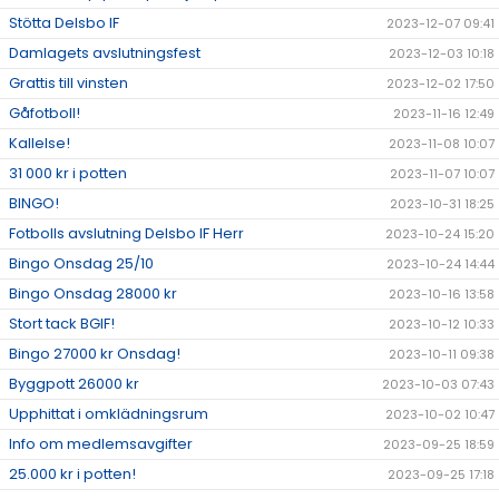
Stötta Delsbo IF
2023-12-07 09:41
Damlagets avslutningsfest
2023-12-03 10:18
Grattis till vinsten
2023-12-02 17:50
Gåfotboll!
2023-11-16 12:49
Kallelse!
2023-11-08 10:07
31 000 kr i potten
2023-11-07 10:07
BINGO!
2023-10-31 18:25
Fotbolls avslutning Delsbo IF Herr
2023-10-24 15:20
Bingo Onsdag 25/10
2023-10-24 14:44
Bingo Onsdag 28000 kr
2023-10-16 13:58
Stort tack BGIF!
2023-10-12 10:33
Bingo 27000 kr Onsdag!
2023-10-11 09:38
Byggpott 26000 kr
2023-10-03 07:43
Upphittat i omklädningsrum
2023-10-02 10:47
Info om medlemsavgifter
2023-09-25 18:59
25.000 kr i potten!
2023-09-25 17:18