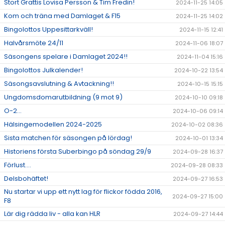
Stort Grattis Lovisa Persson & Tim Fredin!
2024-11-25 14:05
Kom och träna med Damlaget & F15
2024-11-25 14:02
Bingolottos Uppesittarkväll!
2024-11-15 12:41
Halvårsmöte 24/11
2024-11-06 18:07
Säsongens spelare i Damlaget 2024!!
2024-11-04 15:16
Bingolottos Julkalender!
2024-10-22 13:54
Säsongsavslutning & Avtackning!!
2024-10-15 15:15
Ungdomsdomarutbildning (9 mot 9)
2024-10-10 09:18
O-2...
2024-10-06 09:14
Hälsingemodellen 2024-2025
2024-10-02 08:36
Sista matchen för säsongen på lördag!
2024-10-01 13:34
Historiens första Suberbingo på söndag 29/9
2024-09-28 16:37
Förlust....
2024-09-28 08:33
Delsbohäftet!
2024-09-27 16:53
Nu startar vi upp ett nytt lag för flickor födda 2016,
2024-09-27 15:00
F8
Lär dig rädda liv - alla kan HLR
2024-09-27 14:44