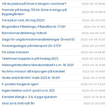
Vill du jobba på Drive in bingon i sommar?
2022-05-31 16:56
Premiär på tisdag 7/6 för Drive in bingo på
2022-05-31 16:54
Bygdegården!
Tre kyrkor runt, 26 maj 2022!
2022-05-23 12:15
Bingolottos Påskbingo, Påskafton kl. 17.00!
2022-04-13 14:11
Barndomarutbildning i fotboll
2022-04-06 12:15
Dags för ungdomsdomarutbildningar (9 mot 9)
2022-04-06 10:25
Föreningsdagar på Intersport 20-27/3!
2022-03-21 17:00
F13 söker tränare!
2022-03-14 08:46
Telefonen kopplas in på fredag 25/2
2022-02-23 13:23
Hälsingefotbollens Maratontabell t.o.m. år 2021
2022-02-15 12:38
Nu finns mössor att köpa igen på kansliet
2022-02-14 14:47
Gratis entré till HHC-Kalix 23/2 kl. 19.00!
2022-02-11 13:38
E-posten fungerar igen!
2022-02-07 22:23
Ingen telefon och E-post t.o.m. 8/2
2022-02-01 13:58
Kansliet stängt v. 3 & 4 pga sjukdom
2022-01-15 18:14
God Jul & Gott nytt år!
2021-12-23 11:30