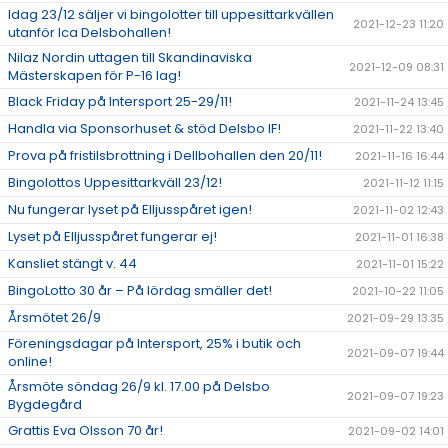
Idag 23/12 säljer vi bingolotter till uppesittarkvällen
2021-12-23 11:20
utanför Ica Delsbohallen!
Nilaz Nordin uttagen till Skandinaviska
2021-12-09 08:31
Mästerskapen för P-16 lag!
Black Friday på Intersport 25-29/11!
2021-11-24 13:45
Handla via Sponsorhuset & stöd Delsbo IF!
2021-11-22 13:40
Prova på fristilsbrottning i Dellbohallen den 20/11!
2021-11-16 16:44
Bingolottos Uppesittarkväll 23/12!
2021-11-12 11:15
Nu fungerar lyset på Elljusspåret igen!
2021-11-02 12:43
Lyset på Elljusspåret fungerar ej!
2021-11-01 16:38
Kansliet stängt v. 44
2021-11-01 15:22
BingoLotto 30 år – På lördag smäller det!
2021-10-22 11:05
Årsmötet 26/9
2021-09-29 13:35
Föreningsdagar på Intersport, 25% i butik och
2021-09-07 19:44
online!
Årsmöte söndag 26/9 kl. 17.00 på Delsbo
2021-09-07 19:23
Bygdegård
Grattis Eva Olsson 70 år!
2021-09-02 14:01