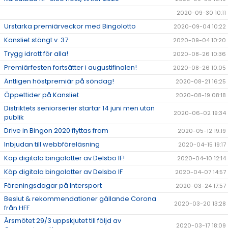
2020-09-30 10:11
Urstarka premiärveckor med Bingolotto
2020-09-04 10:22
Kansliet stängt v. 37
2020-09-04 10:20
Trygg idrott för alla!
2020-08-26 10:36
Premiärfesten fortsätter i augustifinalen!
2020-08-26 10:05
Äntligen höstpremiär på söndag!
2020-08-21 16:25
Öppettider på Kansliet
2020-08-19 08:18
Distriktets seniorserier startar 14 juni men utan
2020-06-02 19:34
publik
Drive in Bingon 2020 flyttas fram
2020-05-12 19:19
Inbjudan till webbföreläsning
2020-04-15 19:17
Köp digitala bingolotter av Delsbo IF!
2020-04-10 12:14
Köp digitala bingolotter av Delsbo IF
2020-04-07 14:57
Föreningsdagar på Intersport
2020-03-24 17:57
Beslut & rekommendationer gällande Corona
2020-03-20 13:28
från HFF
Årsmötet 29/3 uppskjutet till följd av
2020-03-17 18:09