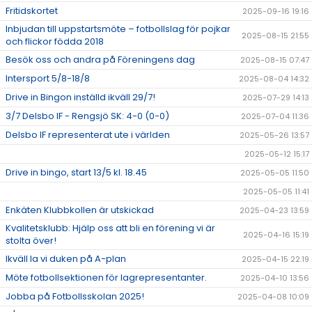
Fritidskortet
2025-09-16 19:16
Inbjudan till uppstartsmöte – fotbollslag för pojkar
2025-08-15 21:55
och flickor födda 2018
Besök oss och andra på Föreningens dag
2025-08-15 07:47
Intersport 5/8-18/8
2025-08-04 14:32
Drive in Bingon inställd ikväll 29/7!
2025-07-29 14:13
3/7 Delsbo IF - Rengsjö SK: 4-0 (0-0)
2025-07-04 11:36
Delsbo IF representerat ute i världen
2025-05-26 13:57
2025-05-12 15:17
Drive in bingo, start 13/5 kl. 18.45
2025-05-05 11:50
2025-05-05 11:41
Enkäten Klubbkollen är utskickad
2025-04-23 13:59
Kvalitetsklubb: Hjälp oss att bli en förening vi är
2025-04-16 15:19
stolta över!
Ikväll la vi duken på A-plan
2025-04-15 22:19
Möte fotbollsektionen för lagrepresentanter.
2025-04-10 13:56
Jobba på Fotbollsskolan 2025!
2025-04-08 10:09