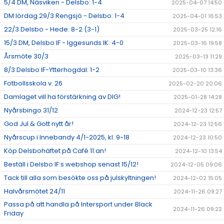
5/4 DM, Näsviken - Delsbo: 1-4
2025-04-07 14:50
DM lördag 29/3 Rengsjö - Delsbo: 1-4
2025-04-01 16:53
22/3 Delsbo - Hede: 8-2 (3-1)
2025-03-25 12:16
15/3 DM, Delsbo IF - Iggesunds IK: 4-0
2025-03-16 19:58
Årsmöte 30/3
2025-03-13 11:29
8/3 Delsbo IF-Ytterhogdal: 1-2
2025-03-10 13:36
Fotbollsskola v. 26
2025-02-20 20:06
Damlaget vill ha förstärkning av DIG!
2025-01-28 14:28
Nyårsbingo 31/12
2024-12-23 12:57
God Jul & Gott nytt år!
2024-12-23 12:56
Nyårscup i Innebandy 4/1-2025, kl. 9-18
2024-12-23 10:50
Köp Delsbohäftet på Café 11:an!
2024-12-10 13:54
Beställ i Delsbo IF:s webshop senast 15/12!
2024-12-05 09:06
Tack till alla som besökte oss på julskyltningen!
2024-12-02 15:05
Halvårsmötet 24/11
2024-11-26 09:27
Passa på att handla på Intersport under Black
2024-11-26 09:22
Friday