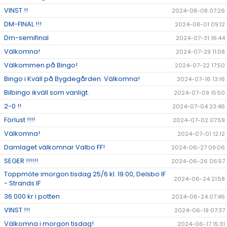
VINST !!
2024-08-08 07:26
DM-FINAL !!!
2024-08-01 09:12
Dm-semifinal
2024-07-31 16:44
Välkomna!
2024-07-29 11:08
Välkommen på Bingo!
2024-07-22 17:50
Bingo i Kväll på Bygdegården. Välkomna!
2024-07-16 13:16
Bilbingo ikväll som vanligt.
2024-07-09 15:50
2-0 !!
2024-07-04 23:46
Förlust !!!!
2024-07-02 07:59
Välkomna!
2024-07-01 12:12
Damlaget välkomnar Valbo FF!
2024-06-27 09:06
SEGER !!!!!!
2024-06-26 06:57
Toppmöte imorgon tisdag 25/6 kl. 19:00, Delsbo IF
2024-06-24 21:58
- Strands IF
36 000 kr i potten
2024-06-24 07:46
VINST !!!
2024-06-19 07:37
Välkomna i morgon tisdag!
2024-06-17 15:31