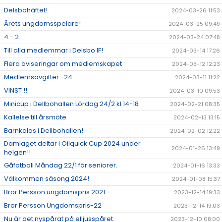
Delsbohäftet!
2024-03-26 11:53
Årets ungdomsspelare!
2024-03-25 09:49
4 - 2..
2024-03-24 07:48
Till alla medlemmar i Delsbo IF!
2024-03-14 17:26
Flera aviseringar om medlemskapet
2024-03-12 12:23
Medlemsavgifter -24
2024-03-11 11:22
VINST !!
2024-03-10 09:53
Minicup i Dellbohallen Lördag 24/2 kl 14-18
2024-02-21 08:35
Kallelse till årsmöte.
2024-02-13 13:15
Barnkalas i Dellbohallen!
2024-02-02 12:22
Damlaget deltar i Oilquick Cup 2024 under
2024-01-26 13:49
helgen!!
Gåfotboll Måndag 22/1 för seniorer.
2024-01-16 13:33
Välkommen säsong 2024!
2024-01-08 15:37
Bror Persson ungdomspris 2021
2023-12-14 19:33
Bror Persson Ungdomspris-22
2023-12-14 19:03
Nu är det nyspårat på elljusspåret.
2023-12-10 08:00