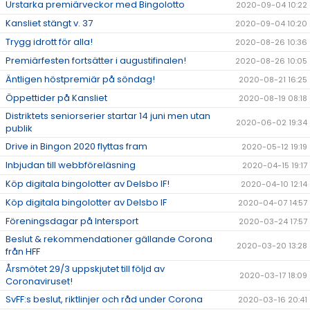
Urstarka premiärveckor med Bingolotto
2020-09-04 10:22
Kansliet stängt v. 37
2020-09-04 10:20
Trygg idrott för alla!
2020-08-26 10:36
Premiärfesten fortsätter i augustifinalen!
2020-08-26 10:05
Äntligen höstpremiär på söndag!
2020-08-21 16:25
Öppettider på Kansliet
2020-08-19 08:18
Distriktets seniorserier startar 14 juni men utan
2020-06-02 19:34
publik
Drive in Bingon 2020 flyttas fram
2020-05-12 19:19
Inbjudan till webbföreläsning
2020-04-15 19:17
Köp digitala bingolotter av Delsbo IF!
2020-04-10 12:14
Köp digitala bingolotter av Delsbo IF
2020-04-07 14:57
Föreningsdagar på Intersport
2020-03-24 17:57
Beslut & rekommendationer gällande Corona
2020-03-20 13:28
från HFF
Årsmötet 29/3 uppskjutet till följd av
2020-03-17 18:09
Coronaviruset!
SvFF:s beslut, riktlinjer och råd under Corona
2020-03-16 20:41