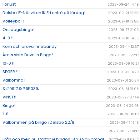
Förlust..
2023-09-24 14:49
Delsbo IF-Näsviken IK Fri entré på lördag!
2023-09-21 19:20
Volleyboll!
2023-09-18 12:56
Onsdagsbingo!
2023-09-17 21:09
4-0 !!
2023-09-16 14:55
Kom och prova innebandy
2023-09-14 12:37
Årets sista Drive in Bingo!
2023-09-11 22:17
10-0 !!
2023-09-09 16:21
SEGER !!!
2023-09-02 14:29
Välkomna!
2023-09-01 20:24
&#9917;&#65039;
2023-08-31 15:08
VINST!!
2023-08-27 07:44
Bingo!!
2023-08-24 09:46
1-0..
2023-08-20 10:01
Välkommen på bingo i Delsbo 22/8
2023-08-17 15:18
2023-08-17 08:17
Från och med nu startar vi bingon 18.30 Välkomna!
2023-08-11 09:12