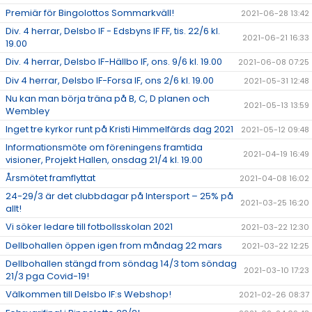
Premiär för Bingolottos Sommarkväll!
2021-06-28 13:42
Div. 4 herrar, Delsbo IF - Edsbyns IF FF, tis. 22/6 kl.
2021-06-21 16:33
19.00
Div. 4 herrar, Delsbo IF-Hällbo IF, ons. 9/6 kl. 19.00
2021-06-08 07:25
Div 4 herrar, Delsbo IF-Forsa IF, ons 2/6 kl. 19.00
2021-05-31 12:48
Nu kan man börja träna på B, C, D planen och
2021-05-13 13:59
Wembley
Inget tre kyrkor runt på Kristi Himmelfärds dag 2021
2021-05-12 09:48
Informationsmöte om föreningens framtida
2021-04-19 16:49
visioner, Projekt Hallen, onsdag 21/4 kl. 19.00
Årsmötet framflyttat
2021-04-08 16:02
24-29/3 är det clubbdagar på Intersport – 25% på
2021-03-25 16:20
allt!
Vi söker ledare till fotbollsskolan 2021
2021-03-22 12:30
Dellbohallen öppen igen from måndag 22 mars
2021-03-22 12:25
Dellbohallen stängd from söndag 14/3 tom söndag
2021-03-10 17:23
21/3 pga Covid-19!
Välkommen till Delsbo IF:s Webshop!
2021-02-26 08:37