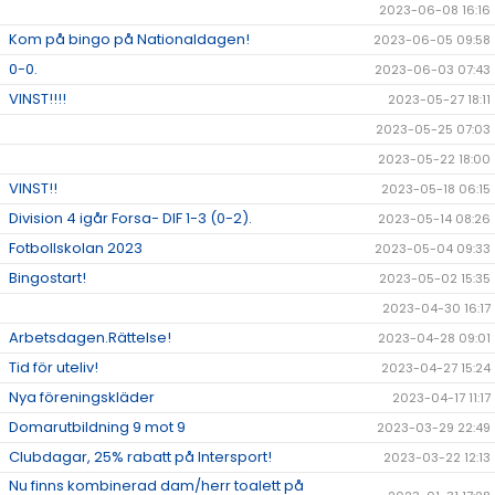
2023-06-08 16:16
Kom på bingo på Nationaldagen!
2023-06-05 09:58
0-0.
2023-06-03 07:43
VINST!!!!
2023-05-27 18:11
2023-05-25 07:03
2023-05-22 18:00
VINST!!
2023-05-18 06:15
Division 4 igår Forsa- DIF 1-3 (0-2).
2023-05-14 08:26
Fotbollskolan 2023
2023-05-04 09:33
Bingostart!
2023-05-02 15:35
2023-04-30 16:17
Arbetsdagen.Rättelse!
2023-04-28 09:01
Tid för uteliv!
2023-04-27 15:24
Nya föreningskläder
2023-04-17 11:17
Domarutbildning 9 mot 9
2023-03-29 22:49
Clubdagar, 25% rabatt på Intersport!
2023-03-22 12:13
Nu finns kombinerad dam/herr toalett på