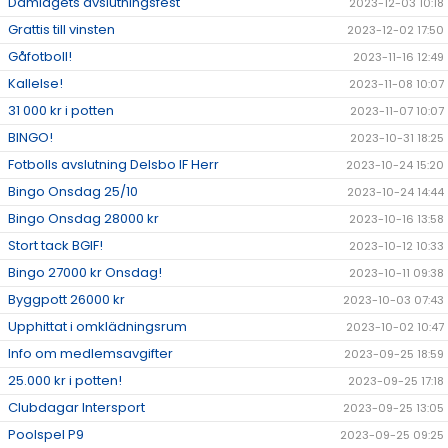
Damlagets avslutningsfest
2023-12-03 10:18
Grattis till vinsten
2023-12-02 17:50
Gåfotboll!
2023-11-16 12:49
Kallelse!
2023-11-08 10:07
31 000 kr i potten
2023-11-07 10:07
BINGO!
2023-10-31 18:25
Fotbolls avslutning Delsbo IF Herr
2023-10-24 15:20
Bingo Onsdag 25/10
2023-10-24 14:44
Bingo Onsdag 28000 kr
2023-10-16 13:58
Stort tack BGIF!
2023-10-12 10:33
Bingo 27000 kr Onsdag!
2023-10-11 09:38
Byggpott 26000 kr
2023-10-03 07:43
Upphittat i omklädningsrum
2023-10-02 10:47
Info om medlemsavgifter
2023-09-25 18:59
25.000 kr i potten!
2023-09-25 17:18
Clubdagar Intersport
2023-09-25 13:05
Poolspel P9
2023-09-25 09:25