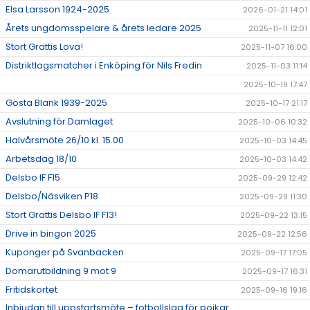
Elsa Larsson 1924-2025
2026-01-21 14:01
Årets ungdomsspelare & årets ledare 2025
2025-11-11 12:01
Stort Grattis Lova!
2025-11-07 16:00
Distriktlagsmatcher i Enköping för Nils Fredin
2025-11-03 11:14
2025-10-19 17:47
Gösta Blank 1939-2025
2025-10-17 21:17
Avslutning för Damlaget
2025-10-06 10:32
Halvårsmöte 26/10 kl. 15.00
2025-10-03 14:45
Arbetsdag 18/10
2025-10-03 14:42
Delsbo IF F15
2025-09-29 12:42
Delsbo/Näsviken P18
2025-09-29 11:30
Stort Grattis Delsbo IF F13!
2025-09-22 13:15
Drive in bingon 2025
2025-09-22 12:56
Kuponger på Svanbacken
2025-09-17 17:05
Domarutbildning 9 mot 9
2025-09-17 16:31
Fritidskortet
2025-09-16 19:16
Inbjudan till uppstartsmöte – fotbollslag för pojkar