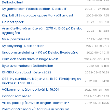
2023-01-31 17:28
Dellbohallen!
Ny gemensam Fotbollssektion i Delsbo IF
2023-01-24 21:50
Köp lott till Bingolottos uppesittarkväll av oss!
2022-11-30 17:25
Ge bort sport!
2022-11-30 17:18
Årsmöte/Halvårsmöte sön. 27/11 kl. 16.00 på Delsbo
2022-11-13 12:58
Bygdegård
Ny e-postadress!
2022-11-08 17:15
Ny belysning i Dellbohallen!
2022-10-19 21:37
Ungdomsavslutning 14/10 på Delsbo Bygdegård
2022-10-04 21:11
Kom och spela drive in bingo ikväll!
2022-08-30 14:39
Byte av armaturer i Dellbohallen
2022-08-15 11:21
RF-SISU Kursutbud hösten 2022
2022-08-15 10:39
OBS! Ny starttid, nu börjar vi kl. 18.30! Försäljning av
2022-08-10 14:20
brickor kl. 17.00-18.15.
Välkommen på bingo ikväll kl. 19.00!
2022-06-28 11:00
Kvinnor som leder
2022-06-13 09:33
Vill du jobba på Drive in bingon i sommar?
2022-05-31 16:56
Premiär på tisdag 7/6 för Drive in bingo på