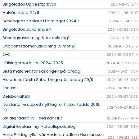
Bingolottos Uppesittarkväll!
2024-11-15 12:41
Halvårsmöte 24/11
2024-11-06 18:07
Säsongens spelare i Damlaget 2024!!
2024-11-04 15:16
Bingolottos Julkalender!
2024-10-22 13:54
Säsongsavslutning & Avtackning!!
2024-10-15 15:15
Ungdomsdomarutbildning (9 mot 9)
2024-10-10 09:18
O-2...
2024-10-06 09:14
Hälsingemodellen 2024-2025
2024-10-02 08:36
Sista matchen för säsongen på lördag!
2024-10-01 13:34
Historiens första Suberbingo på söndag 29/9
2024-09-28 16:37
Förlust....
2024-09-28 08:33
Delsbohäftet!
2024-09-27 16:53
Nu startar vi upp ett nytt lag för flickor födda 2016,
2024-09-27 15:00
F8
Lär dig rädda liv - alla kan HLR
2024-09-27 14:44
Digital föreläsning i Fotbollspsykologi
2024-09-26 15:34
Hurra!!! Idag fyller vår Hedersmedlem Elsa Larsson
2024-09-23 11:25