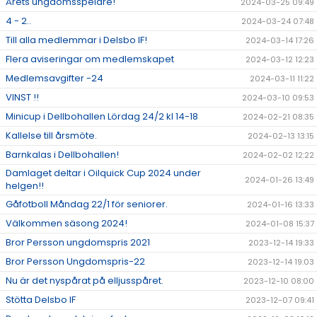
Årets ungdomsspelare!
2024-03-25 09:49
4 - 2..
2024-03-24 07:48
Till alla medlemmar i Delsbo IF!
2024-03-14 17:26
Flera aviseringar om medlemskapet
2024-03-12 12:23
Medlemsavgifter -24
2024-03-11 11:22
VINST !!
2024-03-10 09:53
Minicup i Dellbohallen Lördag 24/2 kl 14-18
2024-02-21 08:35
Kallelse till årsmöte.
2024-02-13 13:15
Barnkalas i Dellbohallen!
2024-02-02 12:22
Damlaget deltar i Oilquick Cup 2024 under
2024-01-26 13:49
helgen!!
Gåfotboll Måndag 22/1 för seniorer.
2024-01-16 13:33
Välkommen säsong 2024!
2024-01-08 15:37
Bror Persson ungdomspris 2021
2023-12-14 19:33
Bror Persson Ungdomspris-22
2023-12-14 19:03
Nu är det nyspårat på elljusspåret.
2023-12-10 08:00
Stötta Delsbo IF
2023-12-07 09:41