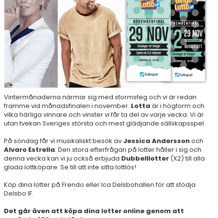
SPONSORER
STÖTTA DIF
KONTAKT
Vintermånaderna närmar sig med stormsteg och vi är redan
framme vid månadsfinalen i november.
Lotta
är i högform och
vilka härliga vinnare och vinster vi får ta del av varje vecka. Vi är
utan tvekan Sveriges största och mest glädjande sällskapsspel.
På söndag får vi musikaliskt besök av
Jessica Andersson
och
Alvaro Estrella
. Den stora efterfrågan på lotter håller i sig och
denna vecka kan vi ju också erbjuda
Dubbelllotter
(X2) till alla
glada lottköpare. Se till att inte sitta lottlös!
Köp dina lotter på Frendo eller Ica Delsbohallen för att stödja
Delsbo IF.
Det går även att köpa dina lotter online genom att