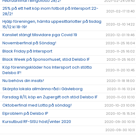
Februarifinal i Bingolotto 28/2!
2021-02-24 09:43
25% på ett helt köp inom fotboll på Intersport 22-
2021-02-17 13:40
28/2!
Hjälp föreningen, hämta uppesittarlotter på tisdag
2020-12-10 14:22
15/12 kl 18-19!
Kansliet stängt tillsvidare pga Covid 19
2020-12-01 19:46
Novemberfinal på Söndag!
2020-11-25 16:04
Black Friday på Intersport
2020-11-25 16:02
Black Week på Sponsorhuset, stöd Delsbo IF
2020-11-25 16:01
Köp föreningskläder hos Intersport och stötta
2020-11-20 10:45
Delsbo IF!
Nu behövs din insats!
2020-11-18 18:00
Skärpta lokala allmänna råd i Gävleborg
2020-11-16 13:24
Farsdag 8/11, köp en Zupergift och stöd Delsbo IF
2020-11-03 10:10
Oktoberfinal med Lotta på söndag!
2020-10-23 10:09
Elproblem på Delsbo IP
2020-10-15 15:34
Kursutbud RF-SISU höst/vinter 2020
2020-09-30 10:19
2020-09-30 10:11