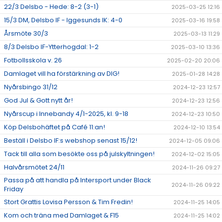
22/3 Delsbo - Hede: 8-2 (3-1)
2025-03-25 12:16
15/3 DM, Delsbo IF - Iggesunds IK: 4-0
2025-03-16 19:58
Årsmöte 30/3
2025-03-13 11:29
8/3 Delsbo IF-Ytterhogdal: 1-2
2025-03-10 13:36
Fotbollsskola v. 26
2025-02-20 20:06
Damlaget vill ha förstärkning av DIG!
2025-01-28 14:28
Nyårsbingo 31/12
2024-12-23 12:57
God Jul & Gott nytt år!
2024-12-23 12:56
Nyårscup i Innebandy 4/1-2025, kl. 9-18
2024-12-23 10:50
Köp Delsbohäftet på Café 11:an!
2024-12-10 13:54
Beställ i Delsbo IF:s webshop senast 15/12!
2024-12-05 09:06
Tack till alla som besökte oss på julskyltningen!
2024-12-02 15:05
Halvårsmötet 24/11
2024-11-26 09:27
Passa på att handla på Intersport under Black
2024-11-26 09:22
Friday
Stort Grattis Lovisa Persson & Tim Fredin!
2024-11-25 14:05
Kom och träna med Damlaget & F15
2024-11-25 14:02