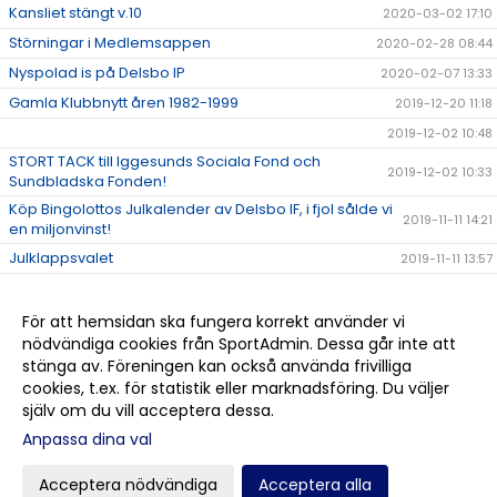
Kansliet stängt v.10
2020-03-02 17:10
Störningar i Medlemsappen
2020-02-28 08:44
Nyspolad is på Delsbo IP
2020-02-07 13:33
Gamla Klubbnytt åren 1982-1999
2019-12-20 11:18
2019-12-02 10:48
STORT TACK till Iggesunds Sociala Fond och
2019-12-02 10:33
Sundbladska Fonden!
Köp Bingolottos Julkalender av Delsbo IF, i fjol sålde vi
2019-11-11 14:21
en miljonvinst!
Julklappsvalet
2019-11-11 13:57
Stugan på Sellbergsvallen
2019-11-06 14:48
Delsbo IF bjuder alla på bio via Sponsorhuset!
2019-11-05 16:01
För att hemsidan ska fungera korrekt använder vi
nödvändiga cookies från SportAdmin. Dessa går inte att
Halvårsmöte söndag 17 nov. kl. 17.00
2019-11-04 16:20
stänga av. Föreningen kan också använda frivilliga
STORT GRATTIS DELSBO IF!!!
2019-10-19 16:23
cookies, t.ex. för statistik eller marknadsföring. Du väljer
själv om du vill acceptera dessa.
Anpassa dina val
Cookie-
Gå till
inställningar
Webbversion
Acceptera nödvändiga
Acceptera alla