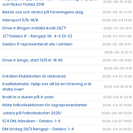
2025-08-15 21:55
och flickor födda 2018
Besök oss och andra på Föreningens dag
2025-08-15 07:47
Intersport 5/8-18/8
2025-08-04 14:32
Drive in Bingon inställd ikväll 29/7!
2025-07-29 14:13
3/7 Delsbo IF - Rengsjö SK: 4-0 (0-0)
2025-07-04 11:36
Delsbo IF representerat ute i världen
2025-05-26 13:57
2025-05-12 15:17
Drive in bingo, start 13/5 kl. 18.45
2025-05-05 11:50
2025-05-05 11:41
Enkäten Klubbkollen är utskickad
2025-04-23 13:59
Kvalitetsklubb: Hjälp oss att bli en förening vi är
2025-04-16 15:19
stolta över!
Ikväll la vi duken på A-plan
2025-04-15 22:19
Möte fotbollsektionen för lagrepresentanter.
2025-04-10 13:56
Jobba på Fotbollsskolan 2025!
2025-04-08 10:09
5/4 DM, Näsviken - Delsbo: 1-4
2025-04-07 14:50
DM lördag 29/3 Rengsjö - Delsbo: 1-4
2025-04-01 16:53