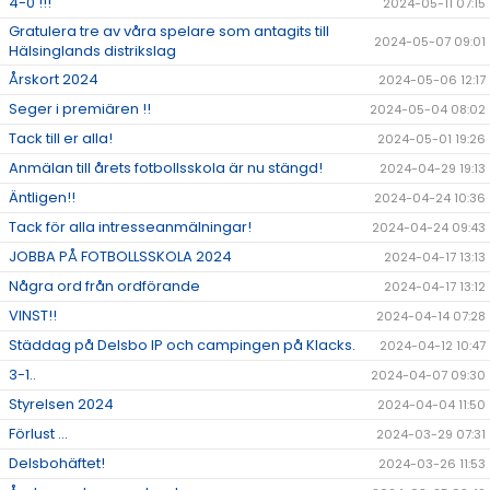
4-0 !!!
2024-05-11 07:15
Gratulera tre av våra spelare som antagits till
2024-05-07 09:01
Hälsinglands distrikslag
Årskort 2024
2024-05-06 12:17
Seger i premiären !!
2024-05-04 08:02
Tack till er alla!
2024-05-01 19:26
Anmälan till årets fotbollsskola är nu stängd!
2024-04-29 19:13
Äntligen!!
2024-04-24 10:36
Tack för alla intresseanmälningar!
2024-04-24 09:43
JOBBA PÅ FOTBOLLSSKOLA 2024
2024-04-17 13:13
Några ord från ordförande
2024-04-17 13:12
VINST!!
2024-04-14 07:28
Städdag på Delsbo IP och campingen på Klacks.
2024-04-12 10:47
3-1..
2024-04-07 09:30
Styrelsen 2024
2024-04-04 11:50
Förlust ...
2024-03-29 07:31
Delsbohäftet!
2024-03-26 11:53