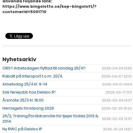
använda följande länk:
https://www.bingolotto.se/kop-bingolott/?
customerId=5001710
Nyhetsarkiv
OBS!! Arbetsdagen flyttad till söndag 26/4!!
2026-04-24 13:55
Rabatt på Intersport t.o.m. 20/4
2026-04-07 22:01
Arbetsdag 25/4 kl. 9-14
2026-04-01 14:04
Sök feriejobb hos Delsbo IF!
2026-03-17 11:11
Årsmöte 25/3 kl. 18.00
2026-03-04 13:37
Herrlagets försäsong 2026
2026-02-20 15:23
26/2, Träning/föräldramöte för tjejer födda 2013 &
2026-02-03 12:37
2014
Ny RWC på Delsbo IP
2026-01-23 14:57