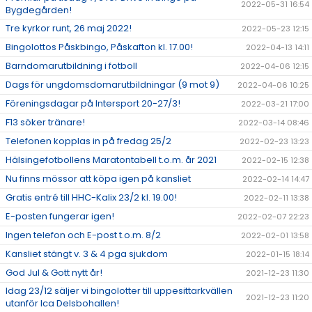
2022-05-31 16:54
Bygdegården!
Tre kyrkor runt, 26 maj 2022!
2022-05-23 12:15
Bingolottos Påskbingo, Påskafton kl. 17.00!
2022-04-13 14:11
Barndomarutbildning i fotboll
2022-04-06 12:15
Dags för ungdomsdomarutbildningar (9 mot 9)
2022-04-06 10:25
Föreningsdagar på Intersport 20-27/3!
2022-03-21 17:00
F13 söker tränare!
2022-03-14 08:46
Telefonen kopplas in på fredag 25/2
2022-02-23 13:23
Hälsingefotbollens Maratontabell t.o.m. år 2021
2022-02-15 12:38
Nu finns mössor att köpa igen på kansliet
2022-02-14 14:47
Gratis entré till HHC-Kalix 23/2 kl. 19.00!
2022-02-11 13:38
E-posten fungerar igen!
2022-02-07 22:23
Ingen telefon och E-post t.o.m. 8/2
2022-02-01 13:58
Kansliet stängt v. 3 & 4 pga sjukdom
2022-01-15 18:14
God Jul & Gott nytt år!
2021-12-23 11:30
Idag 23/12 säljer vi bingolotter till uppesittarkvällen
2021-12-23 11:20
utanför Ica Delsbohallen!