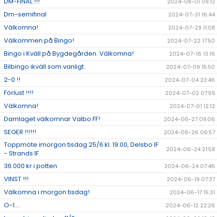
DM-FINAL !!!
2024-08-01 09:12
Dm-semifinal
2024-07-31 16:44
Välkomna!
2024-07-29 11:08
Välkommen på Bingo!
2024-07-22 17:50
Bingo i Kväll på Bygdegården. Välkomna!
2024-07-16 13:16
Bilbingo ikväll som vanligt.
2024-07-09 15:50
2-0 !!
2024-07-04 23:46
Förlust !!!!
2024-07-02 07:59
Välkomna!
2024-07-01 12:12
Damlaget välkomnar Valbo FF!
2024-06-27 09:06
SEGER !!!!!!
2024-06-26 06:57
Toppmöte imorgon tisdag 25/6 kl. 19:00, Delsbo IF
2024-06-24 21:58
- Strands IF
36 000 kr i potten
2024-06-24 07:46
VINST !!!
2024-06-19 07:37
Välkomna i morgon tisdag!
2024-06-17 15:31
O-1....
2024-06-12 22:26