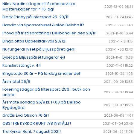
Nilaz Nordin uttagen till Skandinaviska
2021-12-09 08:31
Mästerskapen för P-16 lag!
Black Friday på Intersport 25-29/11!
2021-11-24 13:45
Handla via Sponsorhuset & stöd Delsbo IF!
2021-11-22 13:40
Prova på fristilsbrottning i Dellbohallen den 20/11!
2021-11-16 16:44
Bingolottos Uppesittarkväll 23/12!
2021-11-12 11:15
Nu fungerar lyset på Elljusspåret igen!
2021-11-02 12:43
Lyset på Elljusspåret fungerar ej!
2021-11-01 16:38
Kansliet stängt v. 44
2021-11-01 15:22
BingoLotto 30 år – På lördag smäller det!
2021-10-22 11:05
Årsmötet 26/9
2021-09-29 13:35
Föreningsdagar på Intersport, 25% i butik och
2021-09-07 19:44
online!
Årsmöte söndag 26/9 kl. 17.00 på Delsbo
2021-09-07 19:23
Bygdegård
Grattis Eva Olsson 70 år!
2021-09-02 14:01
OBS! TRE KYRKOR RUNT 7/8 INSTÄLLT!
2021-08-04 23:49
Tre Kyrkor Runt, 7 augusti 2021!
2021-06-29 15:08