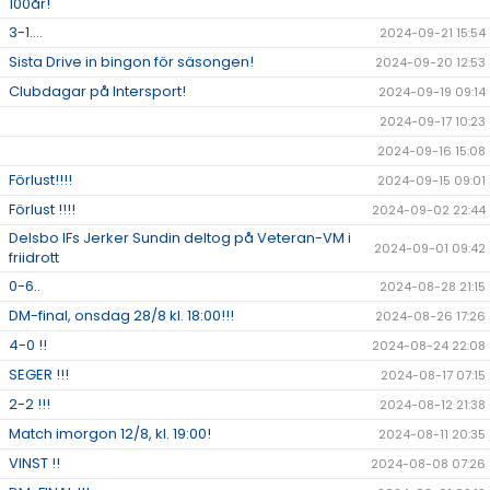
100år!
3-1....
2024-09-21 15:54
Sista Drive in bingon för säsongen!
2024-09-20 12:53
Clubdagar på Intersport!
2024-09-19 09:14
2024-09-17 10:23
2024-09-16 15:08
Förlust!!!!
2024-09-15 09:01
Förlust !!!!
2024-09-02 22:44
Delsbo IFs Jerker Sundin deltog på Veteran-VM i
2024-09-01 09:42
friidrott
0-6..
2024-08-28 21:15
DM-final, onsdag 28/8 kl. 18:00!!!
2024-08-26 17:26
4-0 !!
2024-08-24 22:08
SEGER !!!
2024-08-17 07:15
2-2 !!!
2024-08-12 21:38
Match imorgon 12/8, kl. 19:00!
2024-08-11 20:35
VINST !!
2024-08-08 07:26