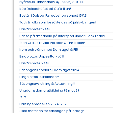
Nyårscup i Innebandy 4/1-2025, kl. 9-18
Köp Delsbohäftet på Café 11:an!
Beställ i Delsbo IF:s webshop senast 15/12!
Tack till alla som besökte oss på julskyltningen!
Halvårsmötet 24/11
Passa på att handla på Intersport under Black Friday
Stort Grattis Lovisa Persson & Tim Fredin!
Kom och träna med Damlaget & F15
Bingolottos Uppesittarkväll!
Halvårsmöte 24/11
Säsongens spelare i Damlaget 2024!!
Bingolottos Julkalender!
Säsongsavslutning & Avtackning!!
Ungdomsdomarutbildning (9 mot 9)
O-2...
Hälsingemodellen 2024-2025
Sista matchen för säsongen på lördag!