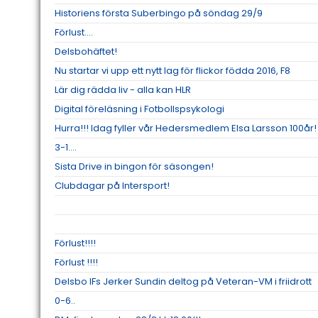
Historiens första Suberbingo på söndag 29/9
Förlust....
Delsbohäftet!
Nu startar vi upp ett nytt lag för flickor födda 2016, F8
Lär dig rädda liv - alla kan HLR
Digital föreläsning i Fotbollspsykologi
Hurra!!! Idag fyller vår Hedersmedlem Elsa Larsson 100år!
3-1....
Sista Drive in bingon för säsongen!
Clubdagar på Intersport!
Förlust!!!!
Förlust !!!!
Delsbo IFs Jerker Sundin deltog på Veteran-VM i friidrott
0-6..