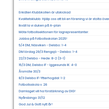
Enkäten Klubbkollen är utskickad
Kvalitetsklubb: Hjälp oss att bli en förening vi är stolta öve
Ikväll la vi duken på A-plan
Möte fotbollsektionen för lagrepresentanter.
Jobba på Fotbollsskolan 2025!
5/4 DM, Näsviken - Delsbo: 1-4
DM lördag 29/3 Rengsjö - Delsbo: 1-4
22/3 Delsbo - Hede: 8-2 (3-1)
15/3 DM, Delsbo IF - Iggesunds IK: 4-0
Årsmöte 30/3
8/3 Delsbo IF-Ytterhogdal: 1-2
Fotbollsskola v. 26
Damlaget vill ha förstärkning av DIG!
Nyårsbingo 31/12
God Jul & Gott nytt år!