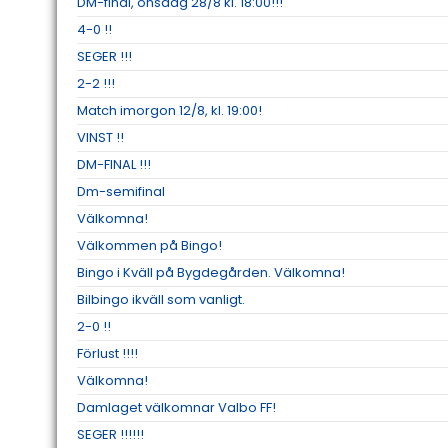
DM-final, onsdag 28/8 kl. 18:00!!!
4-0 !!
SEGER !!!
2-2 !!!
Match imorgon 12/8, kl. 19:00!
VINST !!
DM-FINAL !!!
Dm-semifinal
Välkomna!
Välkommen på Bingo!
Bingo i Kväll på Bygdegården. Välkomna!
Bilbingo ikväll som vanligt.
2-0 !!
Förlust !!!!
Välkomna!
Damlaget välkomnar Valbo FF!
SEGER !!!!!!