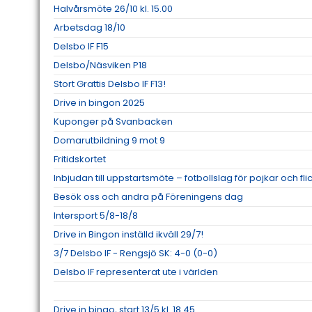
Halvårsmöte 26/10 kl. 15.00
Arbetsdag 18/10
Delsbo IF F15
Delsbo/Näsviken P18
Stort Grattis Delsbo IF F13!
Drive in bingon 2025
Kuponger på Svanbacken
Domarutbildning 9 mot 9
Fritidskortet
Inbjudan till uppstartsmöte – fotbollslag för pojkar och fl
Besök oss och andra på Föreningens dag
Intersport 5/8-18/8
Drive in Bingon inställd ikväll 29/7!
3/7 Delsbo IF - Rengsjö SK: 4-0 (0-0)
Delsbo IF representerat ute i världen
Drive in bingo, start 13/5 kl. 18.45