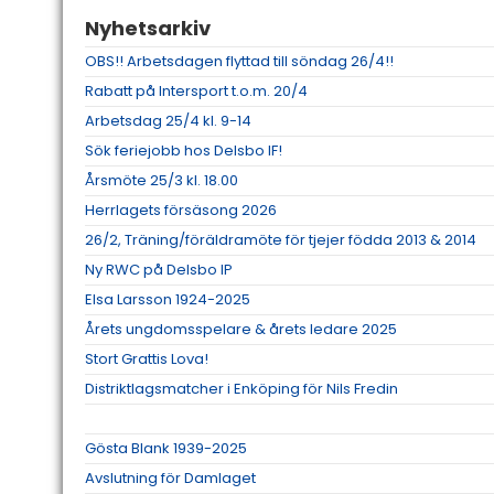
Nyhetsarkiv
OBS!! Arbetsdagen flyttad till söndag 26/4!!
Rabatt på Intersport t.o.m. 20/4
Arbetsdag 25/4 kl. 9-14
Sök feriejobb hos Delsbo IF!
Årsmöte 25/3 kl. 18.00
Herrlagets försäsong 2026
26/2, Träning/föräldramöte för tjejer födda 2013 & 2014
Ny RWC på Delsbo IP
Elsa Larsson 1924-2025
Årets ungdomsspelare & årets ledare 2025
Stort Grattis Lova!
Distriktlagsmatcher i Enköping för Nils Fredin
Gösta Blank 1939-2025
Avslutning för Damlaget