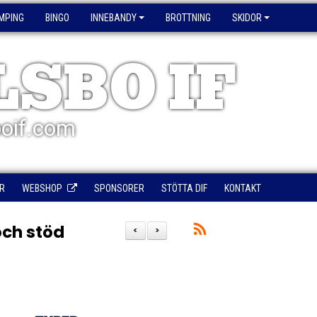
MPING
BINGO
INNEBANDY
BROTTNING
SKIDOR
LSBO IF
oif.com
R
WEBSHOP
SPONSORER
STÖTTA DIF
KONTAKT
och stöd
<
>