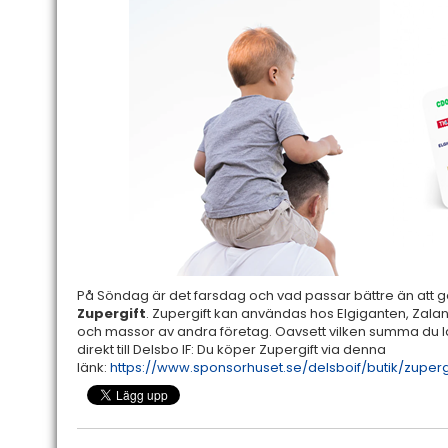
På Söndag är det farsdag och vad passar bättre än att 
Zupergift
. Zupergift kan användas hos Elgiganten, Zal
och massor av andra företag. Oavsett vilken summa du 
direkt till Delsbo IF: Du köper Zupergift via denna
länk:
https://www.sponsorhuset.se/delsboif/butik/zuperg