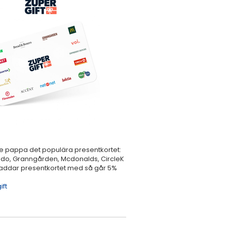
ge pappa det populära presentkortet:
ando, Granngården, Mcdonalds, CircleK
laddar presentkortet med så går 5%
ift