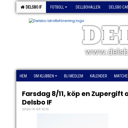
DELSBO IF
FOTBOLL
DELLBOHALLEN
DELSBO CA
DE
www.delsb
HEM
OM KLUBBEN
BLI MEDLEM
KALENDER
MATCHE
Farsdag 8/11, köp en Zupergift 
Delsbo IF
2020-11-03 10:10