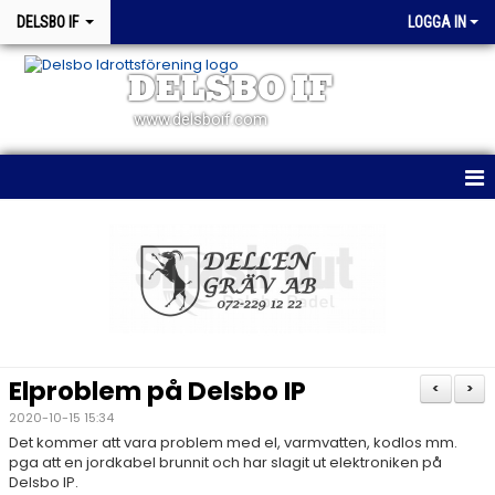
DELSBO IF
LOGGA IN
DELSBO IF
www.delsboif.com
HEM
OM KLUBBEN
BLI MEDLEM
KALENDER
Elproblem på Delsbo IP
<
>
MATCHER
2020-10-15 15:34
Det kommer att vara problem med el, varmvatten, kodlos mm.
WEBSHOP
pga att en jordkabel brunnit och har slagit ut elektroniken på
Delsbo IP.