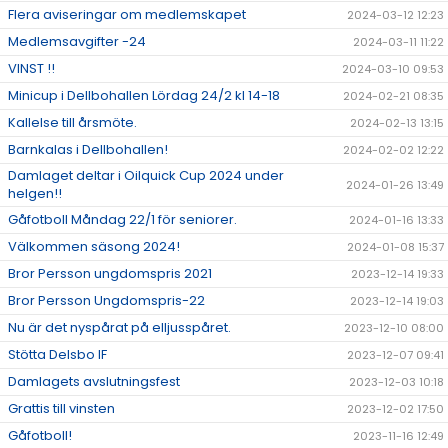
Flera aviseringar om medlemskapet
2024-03-12 12:23
Medlemsavgifter -24
2024-03-11 11:22
VINST !!
2024-03-10 09:53
Minicup i Dellbohallen Lördag 24/2 kl 14-18
2024-02-21 08:35
Kallelse till årsmöte.
2024-02-13 13:15
Barnkalas i Dellbohallen!
2024-02-02 12:22
Damlaget deltar i Oilquick Cup 2024 under
2024-01-26 13:49
helgen!!
Gåfotboll Måndag 22/1 för seniorer.
2024-01-16 13:33
Välkommen säsong 2024!
2024-01-08 15:37
Bror Persson ungdomspris 2021
2023-12-14 19:33
Bror Persson Ungdomspris-22
2023-12-14 19:03
Nu är det nyspårat på elljusspåret.
2023-12-10 08:00
Stötta Delsbo IF
2023-12-07 09:41
Damlagets avslutningsfest
2023-12-03 10:18
Grattis till vinsten
2023-12-02 17:50
Gåfotboll!
2023-11-16 12:49