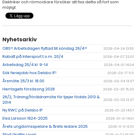
Elektriker och rörmockare försöker att fixa detta så fort som
SPONSORER
möjligt.
STÖTTA DIF
KONTAKT
Nyhetsarkiv
OBS!! Arbetsdagen flyttad till söndag 26/4!!
2026-04-24 13:55
Rabatt på Intersport t.o.m. 20/4
2026-04-07 22:01
Arbetsdag 25/4 kl. 9-14
2026-04-01 14:04
Sök feriejobb hos Delsbo IF!
2026-03-17 11:11
Årsmöte 25/3 kl. 18.00
2026-03-04 13:37
Herrlagets försäsong 2026
2026-02-20 15:23
26/2, Träning/föräldramöte för tjejer födda 2013 &
2026-02-03 12:37
2014
Ny RWC på Delsbo IP
2026-01-23 14:57
Elsa Larsson 1924-2025
2026-01-21 14:01
Årets ungdomsspelare & årets ledare 2025
2025-11-11 12:01
Stort Grattis Lova!
2025-11-07 16:00