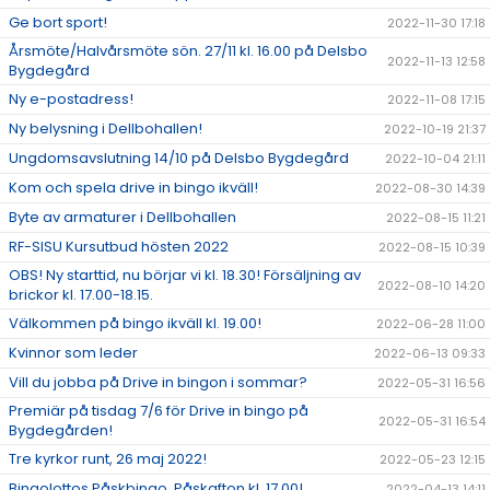
Ge bort sport!
2022-11-30 17:18
Årsmöte/Halvårsmöte sön. 27/11 kl. 16.00 på Delsbo
2022-11-13 12:58
Bygdegård
Ny e-postadress!
2022-11-08 17:15
Ny belysning i Dellbohallen!
2022-10-19 21:37
Ungdomsavslutning 14/10 på Delsbo Bygdegård
2022-10-04 21:11
Kom och spela drive in bingo ikväll!
2022-08-30 14:39
Byte av armaturer i Dellbohallen
2022-08-15 11:21
RF-SISU Kursutbud hösten 2022
2022-08-15 10:39
OBS! Ny starttid, nu börjar vi kl. 18.30! Försäljning av
2022-08-10 14:20
brickor kl. 17.00-18.15.
Välkommen på bingo ikväll kl. 19.00!
2022-06-28 11:00
Kvinnor som leder
2022-06-13 09:33
Vill du jobba på Drive in bingon i sommar?
2022-05-31 16:56
Premiär på tisdag 7/6 för Drive in bingo på
2022-05-31 16:54
Bygdegården!
Tre kyrkor runt, 26 maj 2022!
2022-05-23 12:15
Bingolottos Påskbingo, Påskafton kl. 17.00!
2022-04-13 14:11