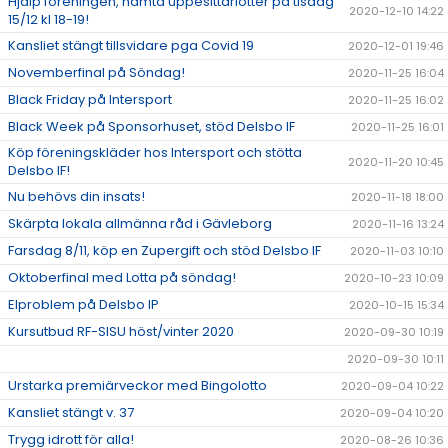
Hjälp föreningen, hämta uppesittarlotter på tisdag
2020-12-10 14:22
15/12 kl 18-19!
Kansliet stängt tillsvidare pga Covid 19
2020-12-01 19:46
Novemberfinal på Söndag!
2020-11-25 16:04
Black Friday på Intersport
2020-11-25 16:02
Black Week på Sponsorhuset, stöd Delsbo IF
2020-11-25 16:01
Köp föreningskläder hos Intersport och stötta
2020-11-20 10:45
Delsbo IF!
Nu behövs din insats!
2020-11-18 18:00
Skärpta lokala allmänna råd i Gävleborg
2020-11-16 13:24
Farsdag 8/11, köp en Zupergift och stöd Delsbo IF
2020-11-03 10:10
Oktoberfinal med Lotta på söndag!
2020-10-23 10:09
Elproblem på Delsbo IP
2020-10-15 15:34
Kursutbud RF-SISU höst/vinter 2020
2020-09-30 10:19
2020-09-30 10:11
Urstarka premiärveckor med Bingolotto
2020-09-04 10:22
Kansliet stängt v. 37
2020-09-04 10:20
Trygg idrott för alla!
2020-08-26 10:36