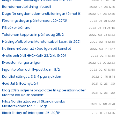
Barndomarutbildning i fotboll
2022-04-06 12:15
Dags för ungdomsdomarutbildningar (9 mot 9)
2022-04-06 10:25
Föreningsdagar på Intersport 20-27/3!
2022-03-21 17:00
F13 söker tränare!
2022-03-14 08:46
Telefonen kopplas in på fredag 25/2
2022-02-23 13:23
Hälsingefotbollens Maratontabell t.o.m. år 2021
2022-02-15 12:38
Nu finns mössor att köpa igen på kansliet
2022-02-14 14:47
Gratis entré till HHC-Kalix 23/2 kl. 19.00!
2022-02-11 13:38
E-posten fungerar igen!
2022-02-07 22:23
Ingen telefon och E-post t.o.m. 8/2
2022-02-01 13:58
Kansliet stängt v. 3 & 4 pga sjukdom
2022-01-15 18:14
God Jul & Gott nytt år!
2021-12-23 11:30
Idag 23/12 säljer vi bingolotter till uppesittarkvällen
2021-12-23 11:20
utanför Ica Delsbohallen!
Nilaz Nordin uttagen till Skandinaviska
2021-12-09 08:31
Mästerskapen för P-16 lag!
Black Friday på Intersport 25-29/11!
2021-11-24 13:45