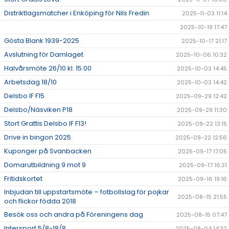
Distriktlagsmatcher i Enköping för Nils Fredin
2025-11-03 11:14
2025-10-19 17:47
Gösta Blank 1939-2025
2025-10-17 21:17
Avslutning för Damlaget
2025-10-06 10:32
Halvårsmöte 26/10 kl. 15.00
2025-10-03 14:45
Arbetsdag 18/10
2025-10-03 14:42
Delsbo IF F15
2025-09-29 12:42
Delsbo/Näsviken P18
2025-09-29 11:30
Stort Grattis Delsbo IF F13!
2025-09-22 13:15
Drive in bingon 2025
2025-09-22 12:56
Kuponger på Svanbacken
2025-09-17 17:05
Domarutbildning 9 mot 9
2025-09-17 16:31
Fritidskortet
2025-09-16 19:16
Inbjudan till uppstartsmöte – fotbollslag för pojkar
2025-08-15 21:55
och flickor födda 2018
Besök oss och andra på Föreningens dag
2025-08-15 07:47
Intersport 5/8-18/8
2025-08-04 14:32