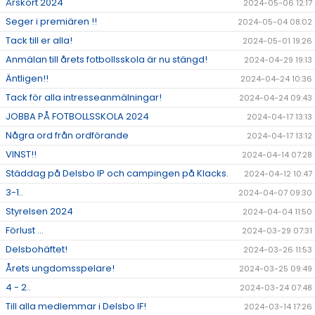
Årskort 2024
2024-05-06 12:17
Seger i premiären !!
2024-05-04 08:02
Tack till er alla!
2024-05-01 19:26
Anmälan till årets fotbollsskola är nu stängd!
2024-04-29 19:13
Äntligen!!
2024-04-24 10:36
Tack för alla intresseanmälningar!
2024-04-24 09:43
JOBBA PÅ FOTBOLLSSKOLA 2024
2024-04-17 13:13
Några ord från ordförande
2024-04-17 13:12
VINST!!
2024-04-14 07:28
Städdag på Delsbo IP och campingen på Klacks.
2024-04-12 10:47
3-1..
2024-04-07 09:30
Styrelsen 2024
2024-04-04 11:50
Förlust ...
2024-03-29 07:31
Delsbohäftet!
2024-03-26 11:53
Årets ungdomsspelare!
2024-03-25 09:49
4 - 2..
2024-03-24 07:48
Till alla medlemmar i Delsbo IF!
2024-03-14 17:26