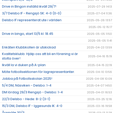
Drive in Bingon inställd ikväll 29/7!
2025-07-29 14:13
3/7 Delsbo IF - Rengsjö SK: 4-0 (0-0)
2025-07-04 11:36
Delsbo IF representerat ute i världen
2025-05-26 13:57
2025-05-12 15:17
Drive in bingo, start 13/5 kl. 18.45
2025-05-05 11:50
2025-05-05 11:41
Enkäten Klubbkollen är utskickad
2025-04-23 13:59
Kvalitetsklubb: Hjälp oss att bli en förening vi är
2025-04-16 15:19
stolta över!
Ikväll la vi duken på A-plan
2025-04-15 22:19
Möte fotbollsektionen för lagrepresentanter.
2025-04-10 13:56
Jobba på Fotbollsskolan 2025!
2025-04-08 10:09
5/4 DM, Näsviken - Delsbo: 1-4
2025-04-07 14:50
DM lördag 29/3 Rengsjö - Delsbo: 1-4
2025-04-01 16:53
22/3 Delsbo - Hede: 8-2 (3-1)
2025-03-25 12:16
15/3 DM, Delsbo IF - Iggesunds IK: 4-0
2025-03-16 19:58
Årsmöte 30/3
2025-03-13 11:29