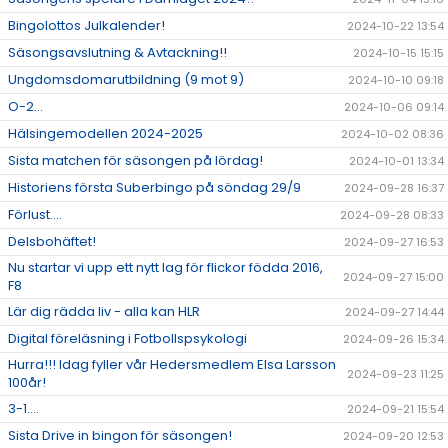
Bingolottos Julkalender!
2024-10-22 13:54
Säsongsavslutning & Avtackning!!
2024-10-15 15:15
Ungdomsdomarutbildning (9 mot 9)
2024-10-10 09:18
O-2...
2024-10-06 09:14
Hälsingemodellen 2024-2025
2024-10-02 08:36
Sista matchen för säsongen på lördag!
2024-10-01 13:34
Historiens första Suberbingo på söndag 29/9
2024-09-28 16:37
Förlust....
2024-09-28 08:33
Delsbohäftet!
2024-09-27 16:53
Nu startar vi upp ett nytt lag för flickor födda 2016,
2024-09-27 15:00
F8
Lär dig rädda liv - alla kan HLR
2024-09-27 14:44
Digital föreläsning i Fotbollspsykologi
2024-09-26 15:34
Hurra!!! Idag fyller vår Hedersmedlem Elsa Larsson
2024-09-23 11:25
100år!
3-1....
2024-09-21 15:54
Sista Drive in bingon för säsongen!
2024-09-20 12:53