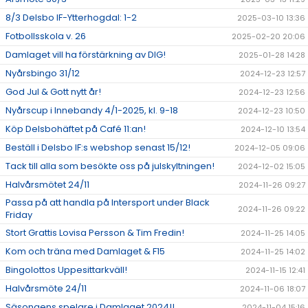
8/3 Delsbo IF-Ytterhogdal: 1-2
2025-03-10 13:36
Fotbollsskola v. 26
2025-02-20 20:06
Damlaget vill ha förstärkning av DIG!
2025-01-28 14:28
Nyårsbingo 31/12
2024-12-23 12:57
God Jul & Gott nytt år!
2024-12-23 12:56
Nyårscup i Innebandy 4/1-2025, kl. 9-18
2024-12-23 10:50
Köp Delsbohäftet på Café 11:an!
2024-12-10 13:54
Beställ i Delsbo IF:s webshop senast 15/12!
2024-12-05 09:06
Tack till alla som besökte oss på julskyltningen!
2024-12-02 15:05
Halvårsmötet 24/11
2024-11-26 09:27
Passa på att handla på Intersport under Black
2024-11-26 09:22
Friday
Stort Grattis Lovisa Persson & Tim Fredin!
2024-11-25 14:05
Kom och träna med Damlaget & F15
2024-11-25 14:02
Bingolottos Uppesittarkväll!
2024-11-15 12:41
Halvårsmöte 24/11
2024-11-06 18:07
Säsongens spelare i Damlaget 2024!!
2024-11-04 15:16