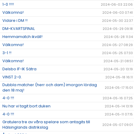
1-0 !!!!
2024-06-03 22:06
Välkomna!
2024-06-03 07:41
Vidare i DM !!
2024-05-30 22:37
DM-KVARTSFINAL
2024-05-29 09:18
Hemmamatch ikväll!
2024-05-28 11:34
Välkomna!
2024-05-27 08:29
3-1 !!
2024-05-25 07:33
Välkomna!
2024-05-21 08:51
Delsbo IF-IK Sätra
2024-05-20 13:19
VINST 2-0.
2024-05-18 16:11
Dubbla matcher (herr och dam) imorgon lördag
2024-05-17 15:01
den 18 maj!
4-0 !!!
2024-05-16 07:25
Nu har vi tagit bort duken
2024-05-14 13:19
4-0 !!!
2024-05-11 07:15
Gratulera tre av våra spelare som antagits till
2024-05-07 09:01
Hälsinglands distrikslag