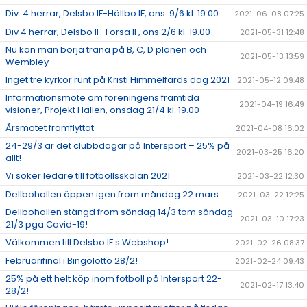
Div. 4 herrar, Delsbo IF-Hällbo IF, ons. 9/6 kl. 19.00
2021-06-08 07:25
Div 4 herrar, Delsbo IF-Forsa IF, ons 2/6 kl. 19.00
2021-05-31 12:48
Nu kan man börja träna på B, C, D planen och
2021-05-13 13:59
Wembley
Inget tre kyrkor runt på Kristi Himmelfärds dag 2021
2021-05-12 09:48
Informationsmöte om föreningens framtida
2021-04-19 16:49
visioner, Projekt Hallen, onsdag 21/4 kl. 19.00
Årsmötet framflyttat
2021-04-08 16:02
24-29/3 är det clubbdagar på Intersport – 25% på
2021-03-25 16:20
allt!
Vi söker ledare till fotbollsskolan 2021
2021-03-22 12:30
Dellbohallen öppen igen from måndag 22 mars
2021-03-22 12:25
Dellbohallen stängd from söndag 14/3 tom söndag
2021-03-10 17:23
21/3 pga Covid-19!
Välkommen till Delsbo IF:s Webshop!
2021-02-26 08:37
Februarifinal i Bingolotto 28/2!
2021-02-24 09:43
25% på ett helt köp inom fotboll på Intersport 22-
2021-02-17 13:40
28/2!