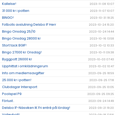
Kallelse!
2023-11-08 10:07
31 000 kr i potten
2023-11-07 10:07
BINGO!
2023-10-31 18:25
Fotbolls avslutning Delsbo IF Herr
2023-10-24 15:20
Bingo Onsdag 25/10
2023-10-24 14:44
Bingo Onsdag 28000 kr
2023-10-16 13:58
Stort tack BGIF!
2023-10-12 10:33
Bingo 27000 kr Onsdag!
2023-10-11 09:38
Byggpott 26000 kr
2023-10-03 07:43
Upphittat i omklädningsrum
2023-10-02 10:47
Info om medlemsavgifter
2023-09-25 18:59
25.000 kr i potten!
2023-09-25 17:18
Clubdagar Intersport
2023-09-25 13:05
Poolspel P9
2023-09-25 09:25
Förlust..
2023-09-24 14:49
Delsbo IF-Näsviken IK Fri entré på lördag!
2023-09-21 19:20
Volleyboll!
2023-09-18 12:56