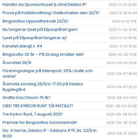
Handla via Sponsorhuset & stöd Delsbo IF!
2021-11-22 13:40
Prova på fristilsbrottning i Dellbohallen den 20/11!
2021-11-16 16:44
Bingolottos Uppesittarkväll 23/12!
2021-11-12 11:15
Nu fungerar lyset på Elljusspåret igen!
2021-11-02 12:43
Lyset på Elljusspåret fungerar ej!
2021-11-01 16:38
Kansliet stängt v. 44
2021-11-01 15:22
BingoLotto 30 år – På lördag smäller det!
2021-10-22 11:05
Årsmötet 26/9
2021-09-29 13:35
Föreningsdagar på Intersport, 25% i butik och
2021-09-07 19:44
online!
Årsmöte söndag 26/9 kl. 17.00 på Delsbo
2021-09-07 19:23
Bygdegård
Grattis Eva Olsson 70 år!
2021-09-02 14:01
OBS! TRE KYRKOR RUNT 7/8 INSTÄLLT!
2021-08-04 23:49
Tre Kyrkor Runt, 7 augusti 2021!
2021-06-29 15:08
Premiär för Bingolottos Sommarkväll!
2021-06-28 13:42
Div. 4 herrar, Delsbo IF - Edsbyns IF FF, tis. 22/6 kl.
2021-06-21 16:33
19.00