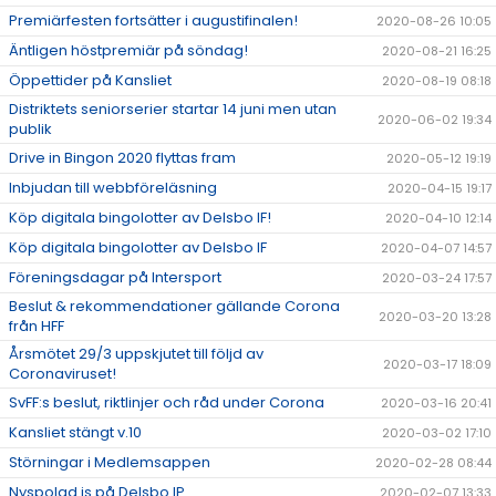
Premiärfesten fortsätter i augustifinalen!
2020-08-26 10:05
Äntligen höstpremiär på söndag!
2020-08-21 16:25
Öppettider på Kansliet
2020-08-19 08:18
Distriktets seniorserier startar 14 juni men utan
2020-06-02 19:34
publik
Drive in Bingon 2020 flyttas fram
2020-05-12 19:19
Inbjudan till webbföreläsning
2020-04-15 19:17
Köp digitala bingolotter av Delsbo IF!
2020-04-10 12:14
Köp digitala bingolotter av Delsbo IF
2020-04-07 14:57
Föreningsdagar på Intersport
2020-03-24 17:57
Beslut & rekommendationer gällande Corona
2020-03-20 13:28
från HFF
Årsmötet 29/3 uppskjutet till följd av
2020-03-17 18:09
Coronaviruset!
SvFF:s beslut, riktlinjer och råd under Corona
2020-03-16 20:41
Kansliet stängt v.10
2020-03-02 17:10
Störningar i Medlemsappen
2020-02-28 08:44
Nyspolad is på Delsbo IP
2020-02-07 13:33