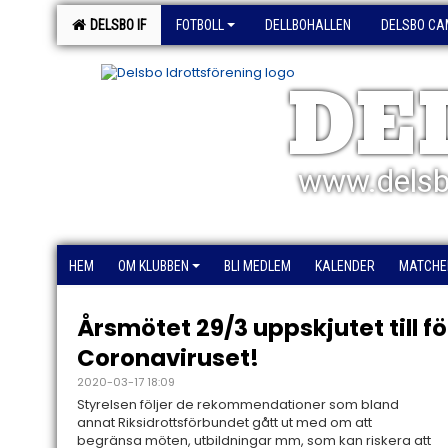
DELSBO IF
FOTBOLL
DELLBOHALLEN
DELSBO CA
DE
www.delsb
HEM
OM KLUBBEN
BLI MEDLEM
KALENDER
MATCHE
Årsmötet 29/3 uppskjutet till fö
Coronaviruset!
2020-03-17 18:09
Styrelsen följer de rekommendationer som bland
annat Riksidrottsförbundet gått ut med om att
begränsa möten, utbildningar mm, som kan riskera att