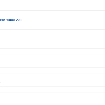
ickor födda 2018
r!