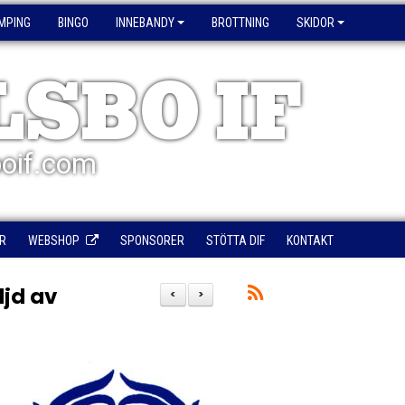
MPING
BINGO
INNEBANDY
BROTTNING
SKIDOR
LSBO IF
oif.com
R
WEBSHOP
SPONSORER
STÖTTA DIF
KONTAKT
ljd av
<
>