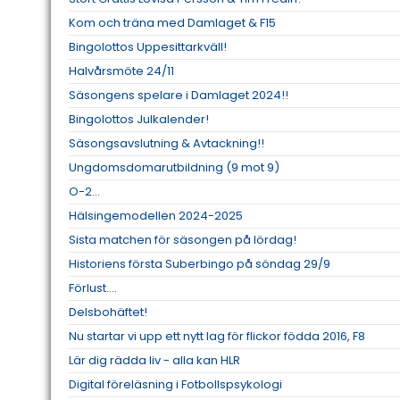
Kom och träna med Damlaget & F15
Bingolottos Uppesittarkväll!
Halvårsmöte 24/11
Säsongens spelare i Damlaget 2024!!
Bingolottos Julkalender!
Säsongsavslutning & Avtackning!!
Ungdomsdomarutbildning (9 mot 9)
O-2...
Hälsingemodellen 2024-2025
Sista matchen för säsongen på lördag!
Historiens första Suberbingo på söndag 29/9
Förlust....
Delsbohäftet!
Nu startar vi upp ett nytt lag för flickor födda 2016, F8
Lär dig rädda liv - alla kan HLR
Digital föreläsning i Fotbollspsykologi