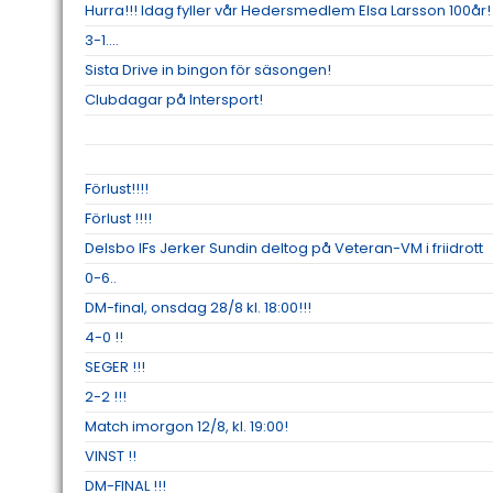
Hurra!!! Idag fyller vår Hedersmedlem Elsa Larsson 100år!
3-1....
Sista Drive in bingon för säsongen!
Clubdagar på Intersport!
Förlust!!!!
Förlust !!!!
Delsbo IFs Jerker Sundin deltog på Veteran-VM i friidrott
0-6..
DM-final, onsdag 28/8 kl. 18:00!!!
4-0 !!
SEGER !!!
2-2 !!!
Match imorgon 12/8, kl. 19:00!
VINST !!
DM-FINAL !!!