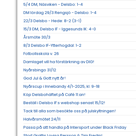
5/4 DM, Näsviken - Delsbo: 1-4
DM lördag 29/3 Rengsjö - Delsbo: 1-4
22/3 Delsbo - Hede: 8-2 (3-1)
15/3 DM, Delsbo IF - Iggesunds IK: 4-0
Årsmöte 30/3
8/3 Delsbo IF-Ytterhogdal: 1-2
Fotbollsskola v. 26
Damlaget vill ha förstärkning av DIG!
Nyårsbingo 31/12
God Jul & Gott nytt år!
Nyårscup i Innebandy 4/1-2025, kl. 9-18
Köp Delsbohäftet på Café 11:an!
Beställ i Delsbo IF:s webshop senast 15/12!
Tack till alla som besökte oss på julskyltningen!
Halvårsmötet 24/11
Passa på att handla på Intersport under Black Friday
Stort Grattis Lovisa Persson & Tim Fredin!