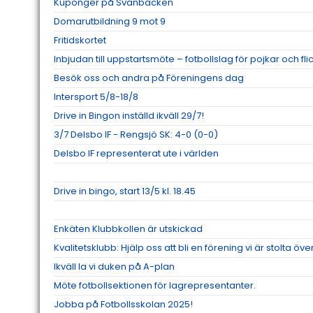
Kuponger på Svanbacken
Domarutbildning 9 mot 9
Fritidskortet
Inbjudan till uppstartsmöte – fotbollslag för pojkar och fl
Besök oss och andra på Föreningens dag
Intersport 5/8-18/8
Drive in Bingon inställd ikväll 29/7!
3/7 Delsbo IF - Rengsjö SK: 4-0 (0-0)
Delsbo IF representerat ute i världen
Drive in bingo, start 13/5 kl. 18.45
Enkäten Klubbkollen är utskickad
Kvalitetsklubb: Hjälp oss att bli en förening vi är stolta öve
Ikväll la vi duken på A-plan
Möte fotbollsektionen för lagrepresentanter.
Jobba på Fotbollsskolan 2025!