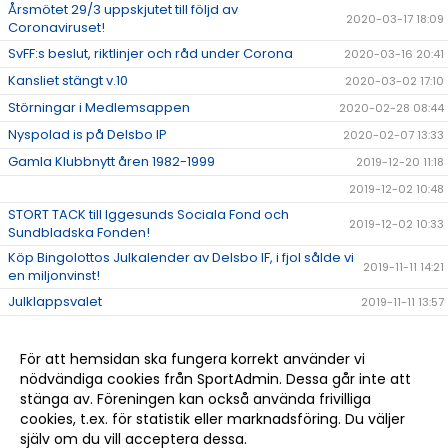
Årsmötet 29/3 uppskjutet till följd av
2020-03-17 18:09
Coronaviruset!
SvFF:s beslut, riktlinjer och råd under Corona
2020-03-16 20:41
Kansliet stängt v.10
2020-03-02 17:10
Störningar i Medlemsappen
2020-02-28 08:44
Nyspolad is på Delsbo IP
2020-02-07 13:33
Gamla Klubbnytt åren 1982-1999
2019-12-20 11:18
2019-12-02 10:48
STORT TACK till Iggesunds Sociala Fond och
2019-12-02 10:33
Sundbladska Fonden!
Köp Bingolottos Julkalender av Delsbo IF, i fjol sålde vi
2019-11-11 14:21
en miljonvinst!
Julklappsvalet
2019-11-11 13:57
Stugan på Sellbergsvallen
2019-11-06 14:48
Delsbo IF bjuder alla på bio via Sponsorhuset!
2019-11-05 16:01
För att hemsidan ska fungera korrekt använder vi
nödvändiga cookies från SportAdmin. Dessa går inte att
Halvårsmöte söndag 17 nov. kl. 17.00
2019-11-04 16:20
stänga av. Föreningen kan också använda frivilliga
STORT GRATTIS DELSBO IF!!!
2019-10-19 16:23
cookies, t.ex. för statistik eller marknadsföring. Du väljer
själv om du vill acceptera dessa.