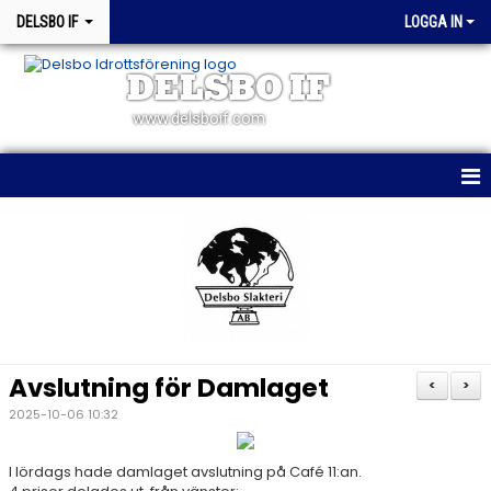
DELSBO IF
LOGGA IN
DELSBO IF
www.delsboif.com
HEM
OM KLUBBEN
BLI MEDLEM
KALENDER
Avslutning för Damlaget
<
>
MATCHER
2025-10-06 10:32
WEBSHOP
I lördags hade damlaget avslutning på Café 11:an.