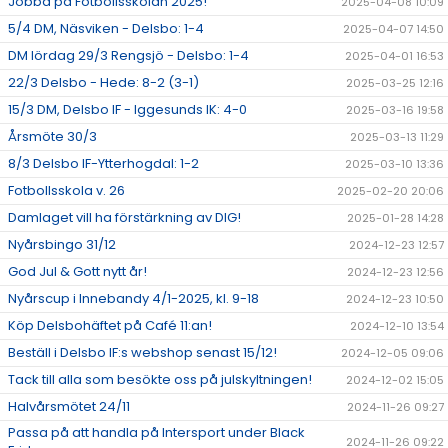
Jobba på Fotbollsskolan 2025!
2025-04-08 10:09
5/4 DM, Näsviken - Delsbo: 1-4
2025-04-07 14:50
DM lördag 29/3 Rengsjö - Delsbo: 1-4
2025-04-01 16:53
22/3 Delsbo - Hede: 8-2 (3-1)
2025-03-25 12:16
15/3 DM, Delsbo IF - Iggesunds IK: 4-0
2025-03-16 19:58
Årsmöte 30/3
2025-03-13 11:29
8/3 Delsbo IF-Ytterhogdal: 1-2
2025-03-10 13:36
Fotbollsskola v. 26
2025-02-20 20:06
Damlaget vill ha förstärkning av DIG!
2025-01-28 14:28
Nyårsbingo 31/12
2024-12-23 12:57
God Jul & Gott nytt år!
2024-12-23 12:56
Nyårscup i Innebandy 4/1-2025, kl. 9-18
2024-12-23 10:50
Köp Delsbohäftet på Café 11:an!
2024-12-10 13:54
Beställ i Delsbo IF:s webshop senast 15/12!
2024-12-05 09:06
Tack till alla som besökte oss på julskyltningen!
2024-12-02 15:05
Halvårsmötet 24/11
2024-11-26 09:27
Passa på att handla på Intersport under Black
2024-11-26 09:22