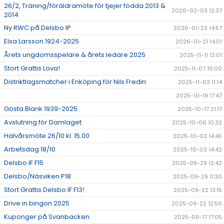
26/2, Träning/föräldramöte för tjejer födda 2013 &
2026-02-03 12:37
2014
Ny RWC på Delsbo IP
2026-01-23 14:57
Elsa Larsson 1924-2025
2026-01-21 14:01
Årets ungdomsspelare & årets ledare 2025
2025-11-11 12:01
Stort Grattis Lova!
2025-11-07 16:00
Distriktlagsmatcher i Enköping för Nils Fredin
2025-11-03 11:14
2025-10-19 17:47
Gösta Blank 1939-2025
2025-10-17 21:17
Avslutning för Damlaget
2025-10-06 10:32
Halvårsmöte 26/10 kl. 15.00
2025-10-03 14:45
Arbetsdag 18/10
2025-10-03 14:42
Delsbo IF F15
2025-09-29 12:42
Delsbo/Näsviken P18
2025-09-29 11:30
Stort Grattis Delsbo IF F13!
2025-09-22 13:15
Drive in bingon 2025
2025-09-22 12:56
Kuponger på Svanbacken
2025-09-17 17:05