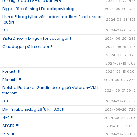
Lär dig rädda liv - alla kan HLR
2024-09-27 14:44
Digital föreläsning i Fotbollspsykologi
2024-09-26 15:34
Hurra!!! Idag fyller vår Hedersmedlem Elsa Larsson
2024-09-23 11:25
100år!
3-1....
2024-09-21 15:54
Sista Drive in bingon för säsongen!
2024-09-20 12:53
Clubdagar på Intersport!
2024-09-19 09:14
2024-09-17 10:23
2024-09-16 15:08
Förlust!!!!
2024-09-15 09:01
Förlust !!!!
2024-09-02 22:44
Delsbo IFs Jerker Sundin deltog på Veteran-VM i
2024-09-01 09:42
friidrott
0-6..
2024-08-28 21:15
DM-final, onsdag 28/8 kl. 18:00!!!
2024-08-26 17:26
4-0 !!
2024-08-24 22:08
SEGER !!!
2024-08-17 07:15
2-2 !!!
2024-08-12 21:38