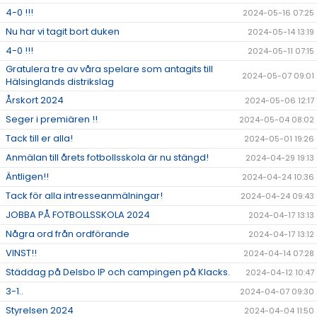
4-0 !!!
2024-05-16 07:25
Nu har vi tagit bort duken
2024-05-14 13:19
4-0 !!!
2024-05-11 07:15
Gratulera tre av våra spelare som antagits till
2024-05-07 09:01
Hälsinglands distrikslag
Årskort 2024
2024-05-06 12:17
Seger i premiären !!
2024-05-04 08:02
Tack till er alla!
2024-05-01 19:26
Anmälan till årets fotbollsskola är nu stängd!
2024-04-29 19:13
Äntligen!!
2024-04-24 10:36
Tack för alla intresseanmälningar!
2024-04-24 09:43
JOBBA PÅ FOTBOLLSSKOLA 2024
2024-04-17 13:13
Några ord från ordförande
2024-04-17 13:12
VINST!!
2024-04-14 07:28
Städdag på Delsbo IP och campingen på Klacks.
2024-04-12 10:47
3-1..
2024-04-07 09:30
Styrelsen 2024
2024-04-04 11:50