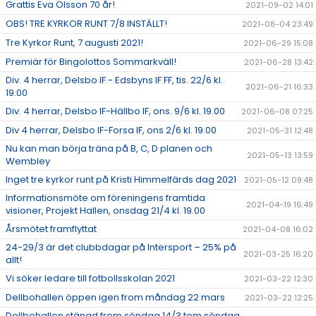
Grattis Eva Olsson 70 år!
2021-09-02 14:01
OBS! TRE KYRKOR RUNT 7/8 INSTÄLLT!
2021-08-04 23:49
Tre Kyrkor Runt, 7 augusti 2021!
2021-06-29 15:08
Premiär för Bingolottos Sommarkväll!
2021-06-28 13:42
Div. 4 herrar, Delsbo IF - Edsbyns IF FF, tis. 22/6 kl.
2021-06-21 16:33
19.00
Div. 4 herrar, Delsbo IF-Hällbo IF, ons. 9/6 kl. 19.00
2021-06-08 07:25
Div 4 herrar, Delsbo IF-Forsa IF, ons 2/6 kl. 19.00
2021-05-31 12:48
Nu kan man börja träna på B, C, D planen och
2021-05-13 13:59
Wembley
Inget tre kyrkor runt på Kristi Himmelfärds dag 2021
2021-05-12 09:48
Informationsmöte om föreningens framtida
2021-04-19 16:49
visioner, Projekt Hallen, onsdag 21/4 kl. 19.00
Årsmötet framflyttat
2021-04-08 16:02
24-29/3 är det clubbdagar på Intersport – 25% på
2021-03-25 16:20
allt!
Vi söker ledare till fotbollsskolan 2021
2021-03-22 12:30
Dellbohallen öppen igen from måndag 22 mars
2021-03-22 12:25
Dellbohallen stängd from söndag 14/3 tom söndag