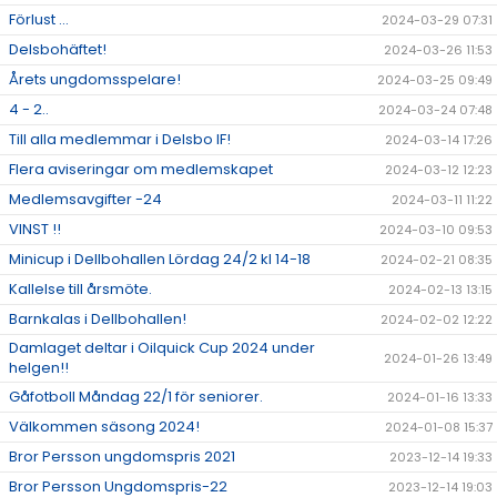
Förlust ...
2024-03-29 07:31
Delsbohäftet!
2024-03-26 11:53
Årets ungdomsspelare!
2024-03-25 09:49
4 - 2..
2024-03-24 07:48
Till alla medlemmar i Delsbo IF!
2024-03-14 17:26
Flera aviseringar om medlemskapet
2024-03-12 12:23
Medlemsavgifter -24
2024-03-11 11:22
VINST !!
2024-03-10 09:53
Minicup i Dellbohallen Lördag 24/2 kl 14-18
2024-02-21 08:35
Kallelse till årsmöte.
2024-02-13 13:15
Barnkalas i Dellbohallen!
2024-02-02 12:22
Damlaget deltar i Oilquick Cup 2024 under
2024-01-26 13:49
helgen!!
Gåfotboll Måndag 22/1 för seniorer.
2024-01-16 13:33
Välkommen säsong 2024!
2024-01-08 15:37
Bror Persson ungdomspris 2021
2023-12-14 19:33
Bror Persson Ungdomspris-22
2023-12-14 19:03