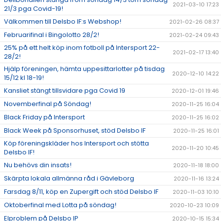
2021-03-10 17:23
21/3 pga Covid-19!
Välkommen till Delsbo IF:s Webshop!
2021-02-26 08:37
Februarifinal i Bingolotto 28/2!
2021-02-24 09:43
25% på ett helt köp inom fotboll på Intersport 22-
2021-02-17 13:40
28/2!
Hjälp föreningen, hämta uppesittarlotter på tisdag
2020-12-10 14:22
15/12 kl 18-19!
Kansliet stängt tillsvidare pga Covid 19
2020-12-01 19:46
Novemberfinal på Söndag!
2020-11-25 16:04
Black Friday på Intersport
2020-11-25 16:02
Black Week på Sponsorhuset, stöd Delsbo IF
2020-11-25 16:01
Köp föreningskläder hos Intersport och stötta
2020-11-20 10:45
Delsbo IF!
Nu behövs din insats!
2020-11-18 18:00
Skärpta lokala allmänna råd i Gävleborg
2020-11-16 13:24
Farsdag 8/11, köp en Zupergift och stöd Delsbo IF
2020-11-03 10:10
Oktoberfinal med Lotta på söndag!
2020-10-23 10:09
Elproblem på Delsbo IP
2020-10-15 15:34