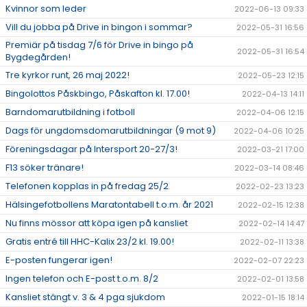
Kvinnor som leder
2022-06-13 09:33
Vill du jobba på Drive in bingon i sommar?
2022-05-31 16:56
Premiär på tisdag 7/6 för Drive in bingo på
2022-05-31 16:54
Bygdegården!
Tre kyrkor runt, 26 maj 2022!
2022-05-23 12:15
Bingolottos Påskbingo, Påskafton kl. 17.00!
2022-04-13 14:11
Barndomarutbildning i fotboll
2022-04-06 12:15
Dags för ungdomsdomarutbildningar (9 mot 9)
2022-04-06 10:25
Föreningsdagar på Intersport 20-27/3!
2022-03-21 17:00
F13 söker tränare!
2022-03-14 08:46
Telefonen kopplas in på fredag 25/2
2022-02-23 13:23
Hälsingefotbollens Maratontabell t.o.m. år 2021
2022-02-15 12:38
Nu finns mössor att köpa igen på kansliet
2022-02-14 14:47
Gratis entré till HHC-Kalix 23/2 kl. 19.00!
2022-02-11 13:38
E-posten fungerar igen!
2022-02-07 22:23
Ingen telefon och E-post t.o.m. 8/2
2022-02-01 13:58
Kansliet stängt v. 3 & 4 pga sjukdom
2022-01-15 18:14