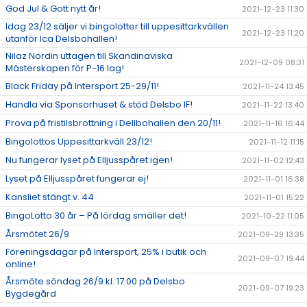
God Jul & Gott nytt år!
2021-12-23 11:30
Idag 23/12 säljer vi bingolotter till uppesittarkvällen
2021-12-23 11:20
utanför Ica Delsbohallen!
Nilaz Nordin uttagen till Skandinaviska
2021-12-09 08:31
Mästerskapen för P-16 lag!
Black Friday på Intersport 25-29/11!
2021-11-24 13:45
Handla via Sponsorhuset & stöd Delsbo IF!
2021-11-22 13:40
Prova på fristilsbrottning i Dellbohallen den 20/11!
2021-11-16 16:44
Bingolottos Uppesittarkväll 23/12!
2021-11-12 11:15
Nu fungerar lyset på Elljusspåret igen!
2021-11-02 12:43
Lyset på Elljusspåret fungerar ej!
2021-11-01 16:38
Kansliet stängt v. 44
2021-11-01 15:22
BingoLotto 30 år – På lördag smäller det!
2021-10-22 11:05
Årsmötet 26/9
2021-09-29 13:35
Föreningsdagar på Intersport, 25% i butik och
2021-09-07 19:44
online!
Årsmöte söndag 26/9 kl. 17.00 på Delsbo
2021-09-07 19:23
Bygdegård