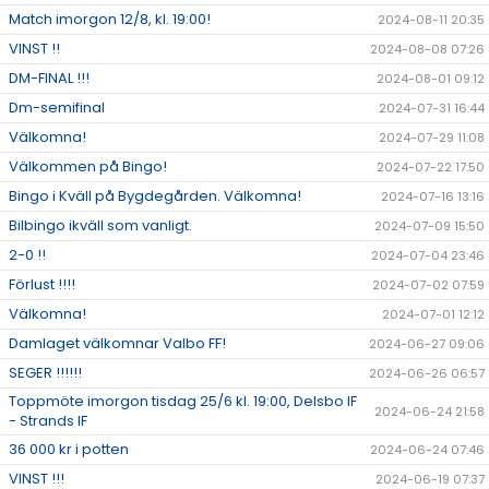
Match imorgon 12/8, kl. 19:00!
2024-08-11 20:35
VINST !!
2024-08-08 07:26
DM-FINAL !!!
2024-08-01 09:12
Dm-semifinal
2024-07-31 16:44
Välkomna!
2024-07-29 11:08
Välkommen på Bingo!
2024-07-22 17:50
Bingo i Kväll på Bygdegården. Välkomna!
2024-07-16 13:16
Bilbingo ikväll som vanligt.
2024-07-09 15:50
2-0 !!
2024-07-04 23:46
Förlust !!!!
2024-07-02 07:59
Välkomna!
2024-07-01 12:12
Damlaget välkomnar Valbo FF!
2024-06-27 09:06
SEGER !!!!!!
2024-06-26 06:57
Toppmöte imorgon tisdag 25/6 kl. 19:00, Delsbo IF
2024-06-24 21:58
- Strands IF
36 000 kr i potten
2024-06-24 07:46
VINST !!!
2024-06-19 07:37