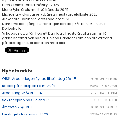
4 priser delades ut, från vänster:
SPONSORER
Ellen Gratias: första målskytt 2025
Marie Fyhr, årets mest vältränade 2025
Michaela Mickis Järveryd, årets mest värdefullaste 2025
STÖTTA DIF
Alexandra Dahlberg, årets spelare 2025
Damerna kör igång att träna igen torsdag 6/11 kl. 19.15-20.30 i
KONTAKT
Dellbohallen.
Vi hoppas att vi får ihop ett Damlag till nästa år, alla som vill får
gärna komma och spela i Delsbo Damlag! Kom och prova träna
på torsdagar i Dellbohallen med oss.
Nyhetsarkiv
OBS!! Arbetsdagen flyttad till söndag 26/4!!
2026-04-24 13:55
Rabatt på Intersport t.o.m. 20/4
2026-04-07 22:01
Arbetsdag 25/4 kl. 9-14
2026-04-01 14:04
Sök feriejobb hos Delsbo IF!
2026-03-17 11:11
Årsmöte 25/3 kl. 18.00
2026-03-04 13:37
Herrlagets försäsong 2026
2026-02-20 15:23