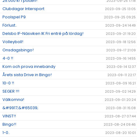
25.000 kr i potten!
2023-09-25 17:18
Clubdagar Intersport
2023-09-25 13:05
Poolspel P9
2023-09-25 09:25
Förlust..
2023-09-24 14:49
Delsbo IF-Näsviken IK Fri entré på lördag!
2023-09-21 19:20
Volleyboll!
2023-09-18 12:56
Onsdagsbingo!
2023-09-17 21:09
4-0 !!
2023-09-16 14:55
Kom och prova innebandy
2023-09-14 12:37
Årets sista Drive in Bingo!
2023-09-11 22:17
10-0 !!
2023-09-09 16:21
SEGER !!!
2023-09-02 14:29
Välkomna!
2023-09-01 20:24
&#9917;&#65039;
2023-08-31 15:08
VINST!!
2023-08-27 07:44
Bingo!!
2023-08-24 09:46
1-0..
2023-08-20 10:01