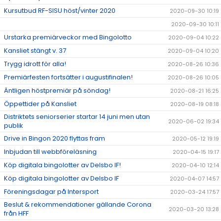
Kursutbud RF-SISU höst/vinter 2020
2020-09-30 10:19
2020-09-30 10:11
Urstarka premiärveckor med Bingolotto
2020-09-04 10:22
Kansliet stängt v. 37
2020-09-04 10:20
Trygg idrott för alla!
2020-08-26 10:36
Premiärfesten fortsätter i augustifinalen!
2020-08-26 10:05
Äntligen höstpremiär på söndag!
2020-08-21 16:25
Öppettider på Kansliet
2020-08-19 08:18
Distriktets seniorserier startar 14 juni men utan
2020-06-02 19:34
publik
Drive in Bingon 2020 flyttas fram
2020-05-12 19:19
Inbjudan till webbföreläsning
2020-04-15 19:17
Köp digitala bingolotter av Delsbo IF!
2020-04-10 12:14
Köp digitala bingolotter av Delsbo IF
2020-04-07 14:57
Föreningsdagar på Intersport
2020-03-24 17:57
Beslut & rekommendationer gällande Corona
2020-03-20 13:28
från HFF