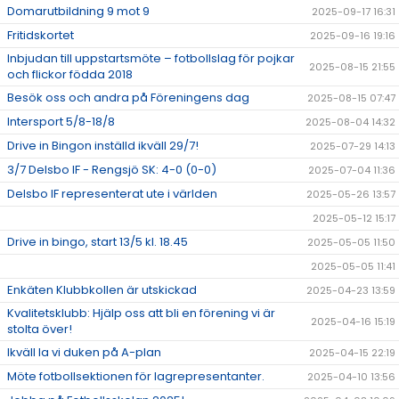
Domarutbildning 9 mot 9
2025-09-17 16:31
Fritidskortet
2025-09-16 19:16
Inbjudan till uppstartsmöte – fotbollslag för pojkar
2025-08-15 21:55
och flickor födda 2018
Besök oss och andra på Föreningens dag
2025-08-15 07:47
Intersport 5/8-18/8
2025-08-04 14:32
Drive in Bingon inställd ikväll 29/7!
2025-07-29 14:13
3/7 Delsbo IF - Rengsjö SK: 4-0 (0-0)
2025-07-04 11:36
Delsbo IF representerat ute i världen
2025-05-26 13:57
2025-05-12 15:17
Drive in bingo, start 13/5 kl. 18.45
2025-05-05 11:50
2025-05-05 11:41
Enkäten Klubbkollen är utskickad
2025-04-23 13:59
Kvalitetsklubb: Hjälp oss att bli en förening vi är
2025-04-16 15:19
stolta över!
Ikväll la vi duken på A-plan
2025-04-15 22:19
Möte fotbollsektionen för lagrepresentanter.
2025-04-10 13:56