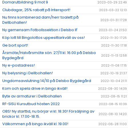
Domarutbildning 9 mot 9
2023-03-29 22:49
Clubdagar, 25% rabatt på Intersport!
2023-03-22 12:13
Nu finns kombinerad dam/herr toalett på
2023-01-31 17:28
Dellbohallen!
Ny gemensam Fotbollssektion i Delsbo IF
2023-01-24 21:50
Köp lott till Bingolottos uppesittarkväll av oss!
2022-11-30 17:25
Ge bort sport!
2022-11-30 17:18
Årsmöte/Halvårsmöte sön. 27/11 kl. 16.00 på Delsbo
2022-11-13 12:58
Bygdegård
Ny e-postadress!
2022-11-08 17:15
Ny belysning i Dellbohallen!
2022-10-19 21:37
Ungdomsavslutning 14/10 på Delsbo Bygdegård
2022-10-04 21:11
Kom och spela drive in bingo ikväll!
2022-08-30 14:39
Byte av armaturer i Dellbohallen
2022-08-15 11:21
RF-SISU Kursutbud hösten 2022
2022-08-15 10:39
OBS! Ny starttid, nu börjar vi kl. 18.30! Försäljning av
2022-08-10 14:20
brickor kl. 17.00-18.15.
Välkommen på bingo ikväll kl. 19.00!
2022-06-28 11:00