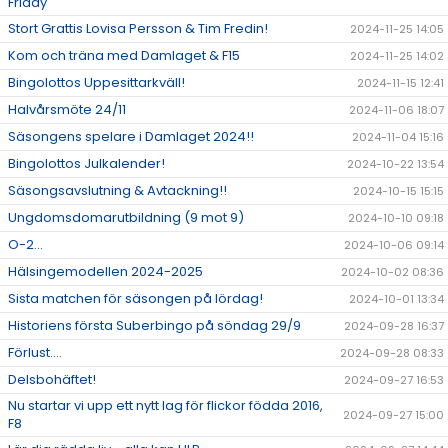
Friday
Stort Grattis Lovisa Persson & Tim Fredin!
2024-11-25 14:05
Kom och träna med Damlaget & F15
2024-11-25 14:02
Bingolottos Uppesittarkväll!
2024-11-15 12:41
Halvårsmöte 24/11
2024-11-06 18:07
Säsongens spelare i Damlaget 2024!!
2024-11-04 15:16
Bingolottos Julkalender!
2024-10-22 13:54
Säsongsavslutning & Avtackning!!
2024-10-15 15:15
Ungdomsdomarutbildning (9 mot 9)
2024-10-10 09:18
O-2...
2024-10-06 09:14
Hälsingemodellen 2024-2025
2024-10-02 08:36
Sista matchen för säsongen på lördag!
2024-10-01 13:34
Historiens första Suberbingo på söndag 29/9
2024-09-28 16:37
Förlust....
2024-09-28 08:33
Delsbohäftet!
2024-09-27 16:53
Nu startar vi upp ett nytt lag för flickor födda 2016,
2024-09-27 15:00
F8