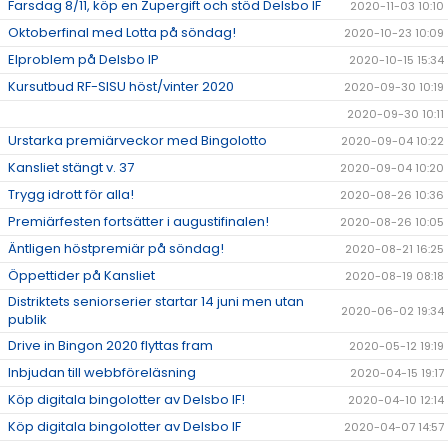
Farsdag 8/11, köp en Zupergift och stöd Delsbo IF
2020-11-03 10:10
Oktoberfinal med Lotta på söndag!
2020-10-23 10:09
Elproblem på Delsbo IP
2020-10-15 15:34
Kursutbud RF-SISU höst/vinter 2020
2020-09-30 10:19
2020-09-30 10:11
Urstarka premiärveckor med Bingolotto
2020-09-04 10:22
Kansliet stängt v. 37
2020-09-04 10:20
Trygg idrott för alla!
2020-08-26 10:36
Premiärfesten fortsätter i augustifinalen!
2020-08-26 10:05
Äntligen höstpremiär på söndag!
2020-08-21 16:25
Öppettider på Kansliet
2020-08-19 08:18
Distriktets seniorserier startar 14 juni men utan
2020-06-02 19:34
publik
Drive in Bingon 2020 flyttas fram
2020-05-12 19:19
Inbjudan till webbföreläsning
2020-04-15 19:17
Köp digitala bingolotter av Delsbo IF!
2020-04-10 12:14
Köp digitala bingolotter av Delsbo IF
2020-04-07 14:57