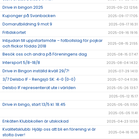
Drive in bingon 2025
2025-09-22 12:56
Kuponger på Svanbacken
2025-09-17 17:05
Domarutbildning 9 mot 9
2025-09-17 16:31
Fritidskortet
2025-09-16 19:16
Inbjudan till uppstartsmöte – fotbollslag för pojkar
2025-08-15 21:55
och flickor födda 2018
Besök oss och andra på Föreningens dag
2025-08-15 07:47
Intersport 5/8-18/8
2025-08-04 14:32
Drive in Bingon inställd ikväll 29/7!
2025-07-29 14:13
3/7 Delsbo IF - Rengsjö SK: 4-0 (0-0)
2025-07-04 11:36
Delsbo IF representerat ute i världen
2025-05-26 13:57
2025-05-12 15:17
Drive in bingo, start 13/5 kl. 18.45
2025-05-05 11:50
2025-05-05 11:41
Enkäten Klubbkollen är utskickad
2025-04-23 13:59
Kvalitetsklubb: Hjälp oss att bli en förening vi är
2025-04-16 15:19
stolta över!