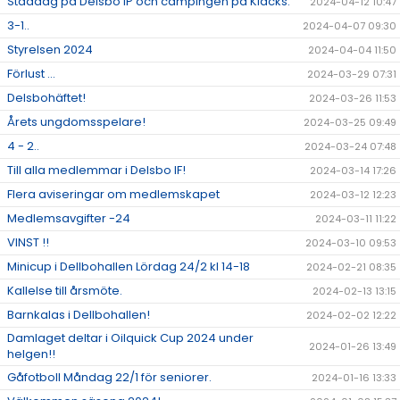
Städdag på Delsbo IP och campingen på Klacks.
2024-04-12 10:47
3-1..
2024-04-07 09:30
Styrelsen 2024
2024-04-04 11:50
Förlust ...
2024-03-29 07:31
Delsbohäftet!
2024-03-26 11:53
Årets ungdomsspelare!
2024-03-25 09:49
4 - 2..
2024-03-24 07:48
Till alla medlemmar i Delsbo IF!
2024-03-14 17:26
Flera aviseringar om medlemskapet
2024-03-12 12:23
Medlemsavgifter -24
2024-03-11 11:22
VINST !!
2024-03-10 09:53
Minicup i Dellbohallen Lördag 24/2 kl 14-18
2024-02-21 08:35
Kallelse till årsmöte.
2024-02-13 13:15
Barnkalas i Dellbohallen!
2024-02-02 12:22
Damlaget deltar i Oilquick Cup 2024 under
2024-01-26 13:49
helgen!!
Gåfotboll Måndag 22/1 för seniorer.
2024-01-16 13:33