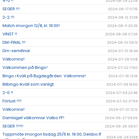
4-0 !!
2024-08-24 22:08
SEGER !!!
2024-08-17 07:15
2-2 !!!
2024-08-12 21:38
Match imorgon 12/8, kl. 19:00!
2024-08-11 20:35
VINST !!
2024-08-08 07:26
DM-FINAL !!!
2024-08-01 09:12
Dm-semifinal
2024-07-31 16:44
Välkomna!
2024-07-29 11:08
Välkommen på Bingo!
2024-07-22 17:50
Bingo i Kväll på Bygdegården. Välkomna!
2024-07-16 13:16
Bilbingo ikväll som vanligt.
2024-07-09 15:50
2-0 !!
2024-07-04 23:46
Förlust !!!!
2024-07-02 07:59
Välkomna!
2024-07-01 12:12
Damlaget välkomnar Valbo FF!
2024-06-27 09:06
SEGER !!!!!!
2024-06-26 06:57
Toppmöte imorgon tisdag 25/6 kl. 19:00, Delsbo IF
2024-06-24 21:58