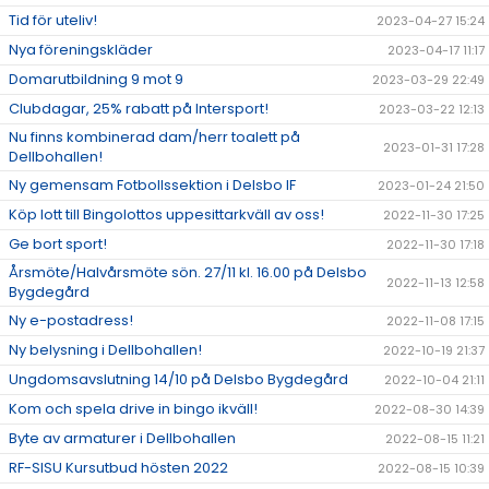
Tid för uteliv!
2023-04-27 15:24
Nya föreningskläder
2023-04-17 11:17
Domarutbildning 9 mot 9
2023-03-29 22:49
Clubdagar, 25% rabatt på Intersport!
2023-03-22 12:13
Nu finns kombinerad dam/herr toalett på
2023-01-31 17:28
Dellbohallen!
Ny gemensam Fotbollssektion i Delsbo IF
2023-01-24 21:50
Köp lott till Bingolottos uppesittarkväll av oss!
2022-11-30 17:25
Ge bort sport!
2022-11-30 17:18
Årsmöte/Halvårsmöte sön. 27/11 kl. 16.00 på Delsbo
2022-11-13 12:58
Bygdegård
Ny e-postadress!
2022-11-08 17:15
Ny belysning i Dellbohallen!
2022-10-19 21:37
Ungdomsavslutning 14/10 på Delsbo Bygdegård
2022-10-04 21:11
Kom och spela drive in bingo ikväll!
2022-08-30 14:39
Byte av armaturer i Dellbohallen
2022-08-15 11:21
RF-SISU Kursutbud hösten 2022
2022-08-15 10:39