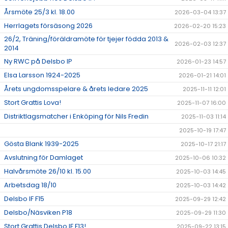
Årsmöte 25/3 kl. 18.00
2026-03-04 13:37
Herrlagets försäsong 2026
2026-02-20 15:23
26/2, Träning/föräldramöte för tjejer födda 2013 &
2026-02-03 12:37
2014
Ny RWC på Delsbo IP
2026-01-23 14:57
Elsa Larsson 1924-2025
2026-01-21 14:01
Årets ungdomsspelare & årets ledare 2025
2025-11-11 12:01
Stort Grattis Lova!
2025-11-07 16:00
Distriktlagsmatcher i Enköping för Nils Fredin
2025-11-03 11:14
2025-10-19 17:47
Gösta Blank 1939-2025
2025-10-17 21:17
Avslutning för Damlaget
2025-10-06 10:32
Halvårsmöte 26/10 kl. 15.00
2025-10-03 14:45
Arbetsdag 18/10
2025-10-03 14:42
Delsbo IF F15
2025-09-29 12:42
Delsbo/Näsviken P18
2025-09-29 11:30
Stort Grattis Delsbo IF F13!
2025-09-22 13:15