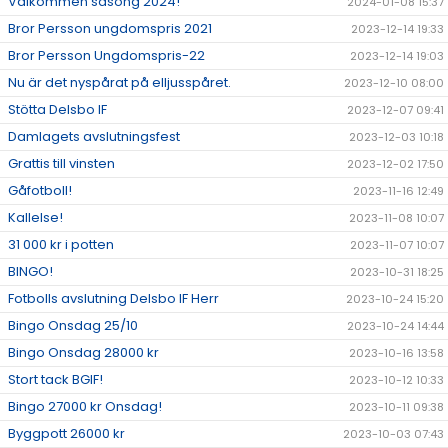
Välkommen säsong 2024!
2024-01-08 15:37
Bror Persson ungdomspris 2021
2023-12-14 19:33
Bror Persson Ungdomspris-22
2023-12-14 19:03
Nu är det nyspårat på elljusspåret.
2023-12-10 08:00
Stötta Delsbo IF
2023-12-07 09:41
Damlagets avslutningsfest
2023-12-03 10:18
Grattis till vinsten
2023-12-02 17:50
Gåfotboll!
2023-11-16 12:49
Kallelse!
2023-11-08 10:07
31 000 kr i potten
2023-11-07 10:07
BINGO!
2023-10-31 18:25
Fotbolls avslutning Delsbo IF Herr
2023-10-24 15:20
Bingo Onsdag 25/10
2023-10-24 14:44
Bingo Onsdag 28000 kr
2023-10-16 13:58
Stort tack BGIF!
2023-10-12 10:33
Bingo 27000 kr Onsdag!
2023-10-11 09:38
Byggpott 26000 kr
2023-10-03 07:43