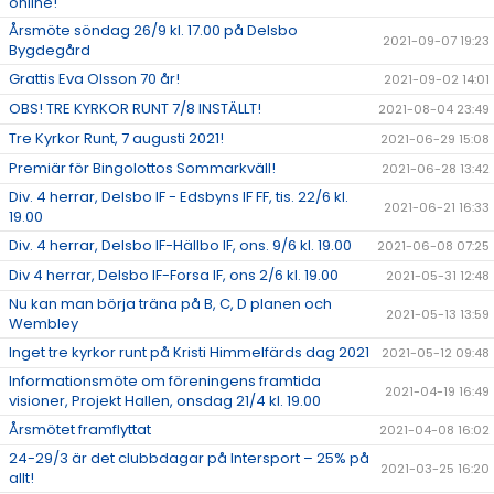
online!
Årsmöte söndag 26/9 kl. 17.00 på Delsbo
2021-09-07 19:23
Bygdegård
Grattis Eva Olsson 70 år!
2021-09-02 14:01
OBS! TRE KYRKOR RUNT 7/8 INSTÄLLT!
2021-08-04 23:49
Tre Kyrkor Runt, 7 augusti 2021!
2021-06-29 15:08
Premiär för Bingolottos Sommarkväll!
2021-06-28 13:42
Div. 4 herrar, Delsbo IF - Edsbyns IF FF, tis. 22/6 kl.
2021-06-21 16:33
19.00
Div. 4 herrar, Delsbo IF-Hällbo IF, ons. 9/6 kl. 19.00
2021-06-08 07:25
Div 4 herrar, Delsbo IF-Forsa IF, ons 2/6 kl. 19.00
2021-05-31 12:48
Nu kan man börja träna på B, C, D planen och
2021-05-13 13:59
Wembley
Inget tre kyrkor runt på Kristi Himmelfärds dag 2021
2021-05-12 09:48
Informationsmöte om föreningens framtida
2021-04-19 16:49
visioner, Projekt Hallen, onsdag 21/4 kl. 19.00
Årsmötet framflyttat
2021-04-08 16:02
24-29/3 är det clubbdagar på Intersport – 25% på
2021-03-25 16:20
allt!