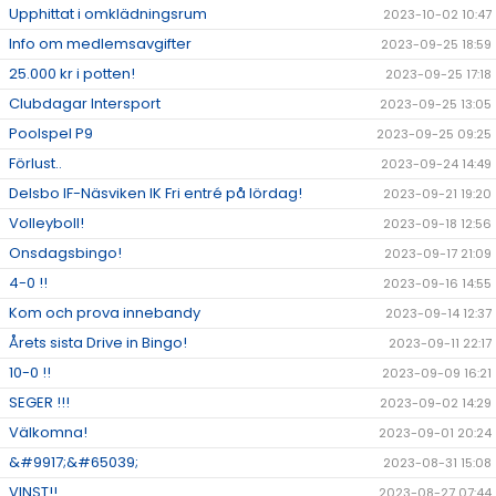
Upphittat i omklädningsrum
2023-10-02 10:47
Info om medlemsavgifter
2023-09-25 18:59
25.000 kr i potten!
2023-09-25 17:18
Clubdagar Intersport
2023-09-25 13:05
Poolspel P9
2023-09-25 09:25
Förlust..
2023-09-24 14:49
Delsbo IF-Näsviken IK Fri entré på lördag!
2023-09-21 19:20
Volleyboll!
2023-09-18 12:56
Onsdagsbingo!
2023-09-17 21:09
4-0 !!
2023-09-16 14:55
Kom och prova innebandy
2023-09-14 12:37
Årets sista Drive in Bingo!
2023-09-11 22:17
10-0 !!
2023-09-09 16:21
SEGER !!!
2023-09-02 14:29
Välkomna!
2023-09-01 20:24
&#9917;&#65039;
2023-08-31 15:08
VINST!!
2023-08-27 07:44