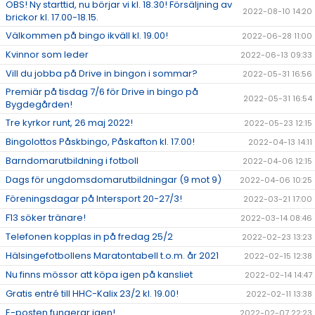
OBS! Ny starttid, nu börjar vi kl. 18.30! Försäljning av
2022-08-10 14:20
brickor kl. 17.00-18.15.
Välkommen på bingo ikväll kl. 19.00!
2022-06-28 11:00
Kvinnor som leder
2022-06-13 09:33
Vill du jobba på Drive in bingon i sommar?
2022-05-31 16:56
Premiär på tisdag 7/6 för Drive in bingo på
2022-05-31 16:54
Bygdegården!
Tre kyrkor runt, 26 maj 2022!
2022-05-23 12:15
Bingolottos Påskbingo, Påskafton kl. 17.00!
2022-04-13 14:11
Barndomarutbildning i fotboll
2022-04-06 12:15
Dags för ungdomsdomarutbildningar (9 mot 9)
2022-04-06 10:25
Föreningsdagar på Intersport 20-27/3!
2022-03-21 17:00
F13 söker tränare!
2022-03-14 08:46
Telefonen kopplas in på fredag 25/2
2022-02-23 13:23
Hälsingefotbollens Maratontabell t.o.m. år 2021
2022-02-15 12:38
Nu finns mössor att köpa igen på kansliet
2022-02-14 14:47
Gratis entré till HHC-Kalix 23/2 kl. 19.00!
2022-02-11 13:38
E-posten fungerar igen!
2022-02-07 22:23