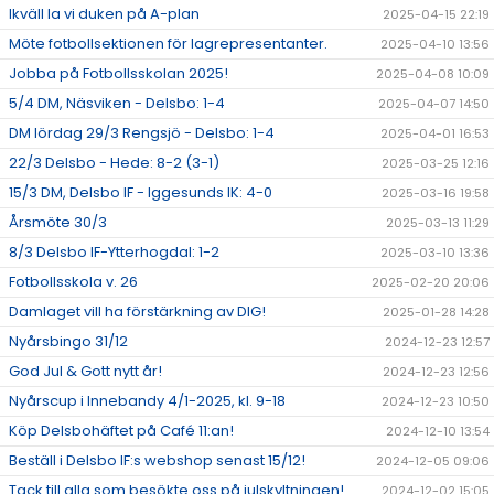
Ikväll la vi duken på A-plan
2025-04-15 22:19
Möte fotbollsektionen för lagrepresentanter.
2025-04-10 13:56
Jobba på Fotbollsskolan 2025!
2025-04-08 10:09
5/4 DM, Näsviken - Delsbo: 1-4
2025-04-07 14:50
DM lördag 29/3 Rengsjö - Delsbo: 1-4
2025-04-01 16:53
22/3 Delsbo - Hede: 8-2 (3-1)
2025-03-25 12:16
15/3 DM, Delsbo IF - Iggesunds IK: 4-0
2025-03-16 19:58
Årsmöte 30/3
2025-03-13 11:29
8/3 Delsbo IF-Ytterhogdal: 1-2
2025-03-10 13:36
Fotbollsskola v. 26
2025-02-20 20:06
Damlaget vill ha förstärkning av DIG!
2025-01-28 14:28
Nyårsbingo 31/12
2024-12-23 12:57
God Jul & Gott nytt år!
2024-12-23 12:56
Nyårscup i Innebandy 4/1-2025, kl. 9-18
2024-12-23 10:50
Köp Delsbohäftet på Café 11:an!
2024-12-10 13:54
Beställ i Delsbo IF:s webshop senast 15/12!
2024-12-05 09:06
Tack till alla som besökte oss på julskyltningen!
2024-12-02 15:05