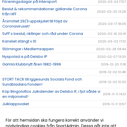
Föreningsdagar på Intersport
2020-03-24 17:57
Beslut & rekommendationer gällande Corona
2020-03-20 13:28
från HFF
Årsmötet 29/3 uppskjutet till följd av
2020-03-17 18:09
Coronaviruset!
SvFF:s beslut, riktlinjer och råd under Corona
2020-03-16 20:41
Kansliet stängt v.10
2020-03-02 17:10
Störningar i Medlemsappen
2020-02-28 08:44
Nyspolad is på Delsbo IP
2020-02-07 13:33
Gamla Klubbnytt åren 1982-1999
2019-12-20 11:18
2019-12-02 10:48
STORT TACK till Iggesunds Sociala Fond och
2019-12-02 10:33
Sundbladska Fonden!
Köp Bingolottos Julkalender av Delsbo IF, i fjol sålde vi
2019-11-11 14:21
en miljonvinst!
Julklappsvalet
2019-11-11 13:57
Stugan på Sellbergsvallen
2019-11-06 14:48
Delsbo IF bjuder alla på bio via Sponsorhuset!
2019-11-05 16:01
För att hemsidan ska fungera korrekt använder vi
nödvändiga cookies från SportAdmin. Dessa går inte att
Halvårsmöte söndag 17 nov. kl. 17.00