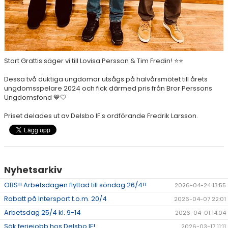
Stort Grattis säger vi till Lovisa Persson & Tim Fredin!
⭐
⭐
Dessa två duktiga ungdomar utsågs på halvårsmötet till årets
ungdomsspelare 2024 och fick därmed pris från Bror Perssons
Ungdomsfond
💙
🤍
Priset delades ut av Delsbo IF:s ordförande Fredrik Larsson.
Nyhetsarkiv
OBS!! Arbetsdagen flyttad till söndag 26/4!!
2026-04-24 13:55
Rabatt på Intersport t.o.m. 20/4
2026-04-07 22:01
Arbetsdag 25/4 kl. 9-14
2026-04-01 14:04
Sök feriejobb hos Delsbo IF!
2026-03-17 11:11