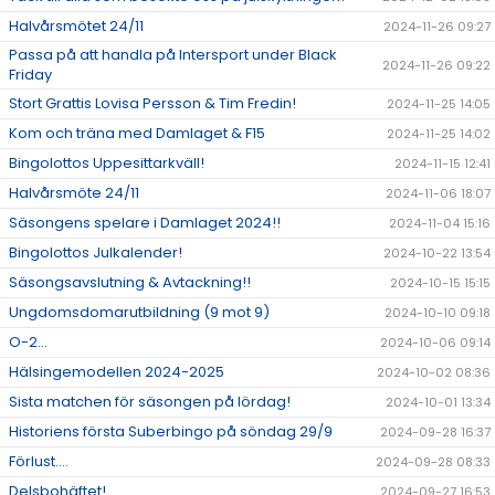
Halvårsmötet 24/11
2024-11-26 09:27
Passa på att handla på Intersport under Black
2024-11-26 09:22
Friday
Stort Grattis Lovisa Persson & Tim Fredin!
2024-11-25 14:05
Kom och träna med Damlaget & F15
2024-11-25 14:02
Bingolottos Uppesittarkväll!
2024-11-15 12:41
Halvårsmöte 24/11
2024-11-06 18:07
Säsongens spelare i Damlaget 2024!!
2024-11-04 15:16
Bingolottos Julkalender!
2024-10-22 13:54
Säsongsavslutning & Avtackning!!
2024-10-15 15:15
Ungdomsdomarutbildning (9 mot 9)
2024-10-10 09:18
O-2...
2024-10-06 09:14
Hälsingemodellen 2024-2025
2024-10-02 08:36
Sista matchen för säsongen på lördag!
2024-10-01 13:34
Historiens första Suberbingo på söndag 29/9
2024-09-28 16:37
Förlust....
2024-09-28 08:33
Delsbohäftet!
2024-09-27 16:53