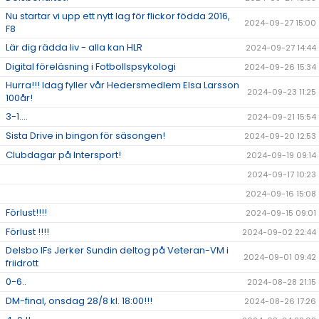
Nu startar vi upp ett nytt lag för flickor födda 2016,
2024-09-27 15:00
F8
Lär dig rädda liv - alla kan HLR
2024-09-27 14:44
Digital föreläsning i Fotbollspsykologi
2024-09-26 15:34
Hurra!!! Idag fyller vår Hedersmedlem Elsa Larsson
2024-09-23 11:25
100år!
3-1....
2024-09-21 15:54
Sista Drive in bingon för säsongen!
2024-09-20 12:53
Clubdagar på Intersport!
2024-09-19 09:14
2024-09-17 10:23
2024-09-16 15:08
Förlust!!!!
2024-09-15 09:01
Förlust !!!!
2024-09-02 22:44
Delsbo IFs Jerker Sundin deltog på Veteran-VM i
2024-09-01 09:42
friidrott
0-6..
2024-08-28 21:15
DM-final, onsdag 28/8 kl. 18:00!!!
2024-08-26 17:26