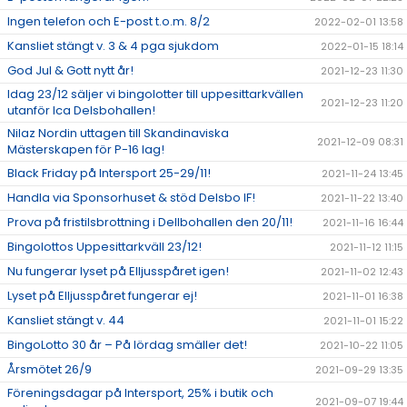
Ingen telefon och E-post t.o.m. 8/2
2022-02-01 13:58
Kansliet stängt v. 3 & 4 pga sjukdom
2022-01-15 18:14
God Jul & Gott nytt år!
2021-12-23 11:30
Idag 23/12 säljer vi bingolotter till uppesittarkvällen
2021-12-23 11:20
utanför Ica Delsbohallen!
Nilaz Nordin uttagen till Skandinaviska
2021-12-09 08:31
Mästerskapen för P-16 lag!
Black Friday på Intersport 25-29/11!
2021-11-24 13:45
Handla via Sponsorhuset & stöd Delsbo IF!
2021-11-22 13:40
Prova på fristilsbrottning i Dellbohallen den 20/11!
2021-11-16 16:44
Bingolottos Uppesittarkväll 23/12!
2021-11-12 11:15
Nu fungerar lyset på Elljusspåret igen!
2021-11-02 12:43
Lyset på Elljusspåret fungerar ej!
2021-11-01 16:38
Kansliet stängt v. 44
2021-11-01 15:22
BingoLotto 30 år – På lördag smäller det!
2021-10-22 11:05
Årsmötet 26/9
2021-09-29 13:35
Föreningsdagar på Intersport, 25% i butik och
2021-09-07 19:44