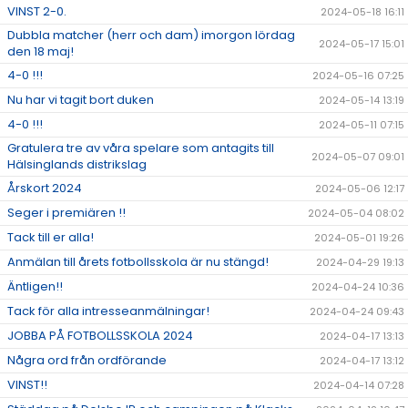
VINST 2-0.
2024-05-18 16:11
Dubbla matcher (herr och dam) imorgon lördag
2024-05-17 15:01
den 18 maj!
4-0 !!!
2024-05-16 07:25
Nu har vi tagit bort duken
2024-05-14 13:19
4-0 !!!
2024-05-11 07:15
Gratulera tre av våra spelare som antagits till
2024-05-07 09:01
Hälsinglands distrikslag
Årskort 2024
2024-05-06 12:17
Seger i premiären !!
2024-05-04 08:02
Tack till er alla!
2024-05-01 19:26
Anmälan till årets fotbollsskola är nu stängd!
2024-04-29 19:13
Äntligen!!
2024-04-24 10:36
Tack för alla intresseanmälningar!
2024-04-24 09:43
JOBBA PÅ FOTBOLLSSKOLA 2024
2024-04-17 13:13
Några ord från ordförande
2024-04-17 13:12
VINST!!
2024-04-14 07:28