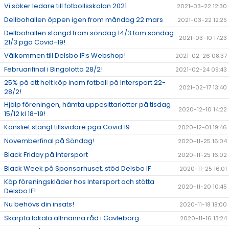
Vi söker ledare till fotbollsskolan 2021
2021-03-22 12:30
Dellbohallen öppen igen from måndag 22 mars
2021-03-22 12:25
Dellbohallen stängd from söndag 14/3 tom söndag
2021-03-10 17:23
21/3 pga Covid-19!
Välkommen till Delsbo IF:s Webshop!
2021-02-26 08:37
Februarifinal i Bingolotto 28/2!
2021-02-24 09:43
25% på ett helt köp inom fotboll på Intersport 22-
2021-02-17 13:40
28/2!
Hjälp föreningen, hämta uppesittarlotter på tisdag
2020-12-10 14:22
15/12 kl 18-19!
Kansliet stängt tillsvidare pga Covid 19
2020-12-01 19:46
Novemberfinal på Söndag!
2020-11-25 16:04
Black Friday på Intersport
2020-11-25 16:02
Black Week på Sponsorhuset, stöd Delsbo IF
2020-11-25 16:01
Köp föreningskläder hos Intersport och stötta
2020-11-20 10:45
Delsbo IF!
Nu behövs din insats!
2020-11-18 18:00
Skärpta lokala allmänna råd i Gävleborg
2020-11-16 13:24