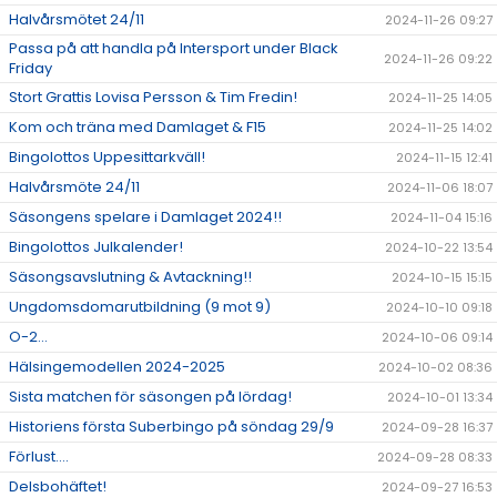
Halvårsmötet 24/11
2024-11-26 09:27
Passa på att handla på Intersport under Black
2024-11-26 09:22
Friday
Stort Grattis Lovisa Persson & Tim Fredin!
2024-11-25 14:05
Kom och träna med Damlaget & F15
2024-11-25 14:02
Bingolottos Uppesittarkväll!
2024-11-15 12:41
Halvårsmöte 24/11
2024-11-06 18:07
Säsongens spelare i Damlaget 2024!!
2024-11-04 15:16
Bingolottos Julkalender!
2024-10-22 13:54
Säsongsavslutning & Avtackning!!
2024-10-15 15:15
Ungdomsdomarutbildning (9 mot 9)
2024-10-10 09:18
O-2...
2024-10-06 09:14
Hälsingemodellen 2024-2025
2024-10-02 08:36
Sista matchen för säsongen på lördag!
2024-10-01 13:34
Historiens första Suberbingo på söndag 29/9
2024-09-28 16:37
Förlust....
2024-09-28 08:33
Delsbohäftet!
2024-09-27 16:53