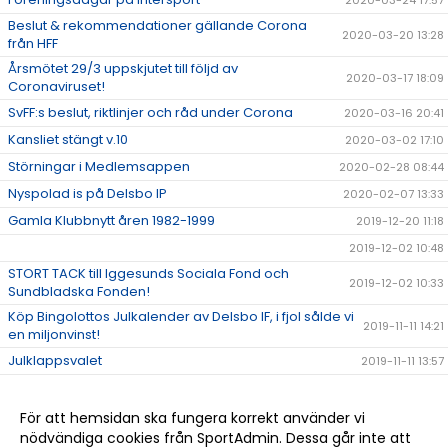
2020-03-24 17:57
Beslut & rekommendationer gällande Corona
2020-03-20 13:28
från HFF
Årsmötet 29/3 uppskjutet till följd av
2020-03-17 18:09
Coronaviruset!
SvFF:s beslut, riktlinjer och råd under Corona
2020-03-16 20:41
Kansliet stängt v.10
2020-03-02 17:10
Störningar i Medlemsappen
2020-02-28 08:44
Nyspolad is på Delsbo IP
2020-02-07 13:33
Gamla Klubbnytt åren 1982-1999
2019-12-20 11:18
2019-12-02 10:48
STORT TACK till Iggesunds Sociala Fond och
2019-12-02 10:33
Sundbladska Fonden!
Köp Bingolottos Julkalender av Delsbo IF, i fjol sålde vi
2019-11-11 14:21
en miljonvinst!
Julklappsvalet
2019-11-11 13:57
Stugan på Sellbergsvallen
2019-11-06 14:48
Delsbo IF bjuder alla på bio via Sponsorhuset!
2019-11-05 16:01
För att hemsidan ska fungera korrekt använder vi
nödvändiga cookies från SportAdmin. Dessa går inte att
Halvårsmöte söndag 17 nov. kl. 17.00
2019-11-04 16:20