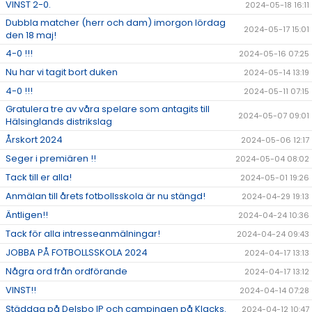
VINST 2-0.
2024-05-18 16:11
Dubbla matcher (herr och dam) imorgon lördag
2024-05-17 15:01
den 18 maj!
4-0 !!!
2024-05-16 07:25
Nu har vi tagit bort duken
2024-05-14 13:19
4-0 !!!
2024-05-11 07:15
Gratulera tre av våra spelare som antagits till
2024-05-07 09:01
Hälsinglands distrikslag
Årskort 2024
2024-05-06 12:17
Seger i premiären !!
2024-05-04 08:02
Tack till er alla!
2024-05-01 19:26
Anmälan till årets fotbollsskola är nu stängd!
2024-04-29 19:13
Äntligen!!
2024-04-24 10:36
Tack för alla intresseanmälningar!
2024-04-24 09:43
JOBBA PÅ FOTBOLLSSKOLA 2024
2024-04-17 13:13
Några ord från ordförande
2024-04-17 13:12
VINST!!
2024-04-14 07:28
Städdag på Delsbo IP och campingen på Klacks.
2024-04-12 10:47