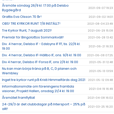
Årsmöte söndag 26/9 kl. 17.00 på Delsbo
2021-09-07 19:23
Bygdegård
Grattis Eva Olsson 70 år!
2021-09-02 14:01
OBS! TRE KYRKOR RUNT 7/8 INSTÄLLT!
2021-08-04 23:49
Tre Kyrkor Runt, 7 augusti 2021!
2021-06-29 15:08
Premiär för Bingolottos Sommarkväll!
2021-06-28 13:42
Div. 4 herrar, Delsbo IF - Edsbyns IF FF, tis. 22/6 kl.
2021-06-21 16:33
19.00
Div. 4 herrar, Delsbo IF-Hällbo IF, ons. 9/6 kl. 19.00
2021-06-08 07:25
Div 4 herrar, Delsbo IF-Forsa IF, ons 2/6 kl. 19.00
2021-05-31 12:48
Nu kan man börja träna på B, C, D planen och
2021-05-13 13:59
Wembley
Inget tre kyrkor runt på Kristi Himmelfärds dag 2021
2021-05-12 09:48
Informationsmöte om föreningens framtida
2021-04-19 16:49
visioner, Projekt Hallen, onsdag 21/4 kl. 19.00
Årsmötet framflyttat
2021-04-08 16:02
24-29/3 är det clubbdagar på Intersport – 25% på
2021-03-25 16:20
allt!