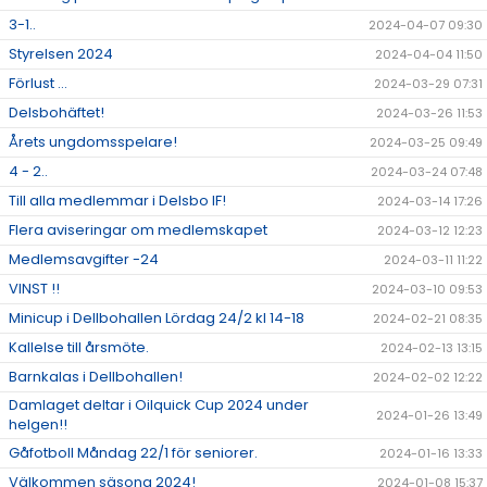
3-1..
2024-04-07 09:30
Styrelsen 2024
2024-04-04 11:50
Förlust ...
2024-03-29 07:31
Delsbohäftet!
2024-03-26 11:53
Årets ungdomsspelare!
2024-03-25 09:49
4 - 2..
2024-03-24 07:48
Till alla medlemmar i Delsbo IF!
2024-03-14 17:26
Flera aviseringar om medlemskapet
2024-03-12 12:23
Medlemsavgifter -24
2024-03-11 11:22
VINST !!
2024-03-10 09:53
Minicup i Dellbohallen Lördag 24/2 kl 14-18
2024-02-21 08:35
Kallelse till årsmöte.
2024-02-13 13:15
Barnkalas i Dellbohallen!
2024-02-02 12:22
Damlaget deltar i Oilquick Cup 2024 under
2024-01-26 13:49
helgen!!
Gåfotboll Måndag 22/1 för seniorer.
2024-01-16 13:33
Välkommen säsong 2024!
2024-01-08 15:37