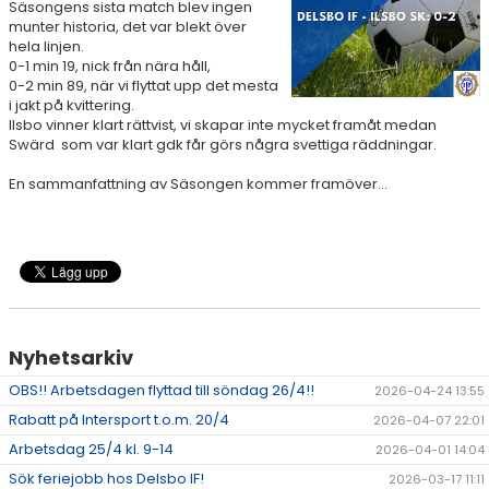
Säsongens sista match blev ingen
SPONSORER
munter historia, det var blekt över
hela linjen.
STÖTTA DIF
0-1 min 19, nick från nära håll,
0-2 min 89, när vi flyttat upp det mesta
i jakt på kvittering.
KONTAKT
Ilsbo vinner klart rättvist, vi skapar inte mycket framåt medan
Swärd som var klart gdk får görs några svettiga räddningar.
En sammanfattning av Säsongen kommer framöver...
Nyhetsarkiv
OBS!! Arbetsdagen flyttad till söndag 26/4!!
2026-04-24 13:55
Rabatt på Intersport t.o.m. 20/4
2026-04-07 22:01
Arbetsdag 25/4 kl. 9-14
2026-04-01 14:04
Sök feriejobb hos Delsbo IF!
2026-03-17 11:11