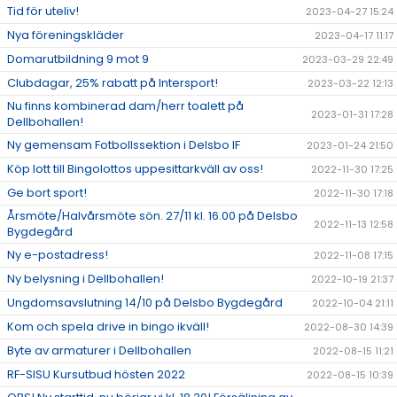
Tid för uteliv!
2023-04-27 15:24
Nya föreningskläder
2023-04-17 11:17
Domarutbildning 9 mot 9
2023-03-29 22:49
Clubdagar, 25% rabatt på Intersport!
2023-03-22 12:13
Nu finns kombinerad dam/herr toalett på
2023-01-31 17:28
Dellbohallen!
Ny gemensam Fotbollssektion i Delsbo IF
2023-01-24 21:50
Köp lott till Bingolottos uppesittarkväll av oss!
2022-11-30 17:25
Ge bort sport!
2022-11-30 17:18
Årsmöte/Halvårsmöte sön. 27/11 kl. 16.00 på Delsbo
2022-11-13 12:58
Bygdegård
Ny e-postadress!
2022-11-08 17:15
Ny belysning i Dellbohallen!
2022-10-19 21:37
Ungdomsavslutning 14/10 på Delsbo Bygdegård
2022-10-04 21:11
Kom och spela drive in bingo ikväll!
2022-08-30 14:39
Byte av armaturer i Dellbohallen
2022-08-15 11:21
RF-SISU Kursutbud hösten 2022
2022-08-15 10:39