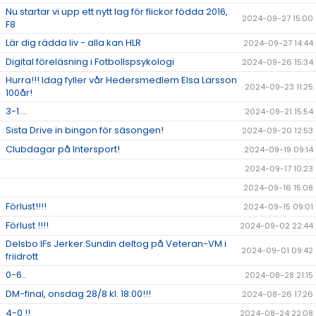
Nu startar vi upp ett nytt lag för flickor födda 2016,
2024-09-27 15:00
F8
Lär dig rädda liv - alla kan HLR
2024-09-27 14:44
Digital föreläsning i Fotbollspsykologi
2024-09-26 15:34
Hurra!!! Idag fyller vår Hedersmedlem Elsa Larsson
2024-09-23 11:25
100år!
3-1....
2024-09-21 15:54
Sista Drive in bingon för säsongen!
2024-09-20 12:53
Clubdagar på Intersport!
2024-09-19 09:14
2024-09-17 10:23
2024-09-16 15:08
Förlust!!!!
2024-09-15 09:01
Förlust !!!!
2024-09-02 22:44
Delsbo IFs Jerker Sundin deltog på Veteran-VM i
2024-09-01 09:42
friidrott
0-6..
2024-08-28 21:15
DM-final, onsdag 28/8 kl. 18:00!!!
2024-08-26 17:26
4-0 !!
2024-08-24 22:08