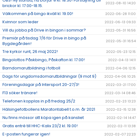
OBS! Ny starttid, nu börjar vi kl. 18.30! Försäljning av
2022-08-10 14:20
brickor kl. 17.00-18.15.
Välkommen på bingo ikväll kl. 19.00!
2022-06-28 11:00
Kvinnor som leder
2022-06-13 09:33
Vill du jobba på Drive in bingon i sommar?
2022-05-31 16:56
Premiär på tisdag 7/6 för Drive in bingo på
2022-05-31 16:54
Bygdegården!
Tre kyrkor runt, 26 maj 2022!
2022-05-23 12:15
Bingolottos Påskbingo, Påskafton kl. 17.00!
2022-04-13 14:11
Barndomarutbildning i fotboll
2022-04-06 12:15
Dags för ungdomsdomarutbildningar (9 mot 9)
2022-04-06 10:25
Föreningsdagar på Intersport 20-27/3!
2022-03-21 17:00
F13 söker tränare!
2022-03-14 08:46
Telefonen kopplas in på fredag 25/2
2022-02-23 13:23
Hälsingefotbollens Maratontabell t.o.m. år 2021
2022-02-15 12:38
Nu finns mössor att köpa igen på kansliet
2022-02-14 14:47
Gratis entré till HHC-Kalix 23/2 kl. 19.00!
2022-02-11 13:38
E-posten fungerar igen!
2022-02-07 22:23