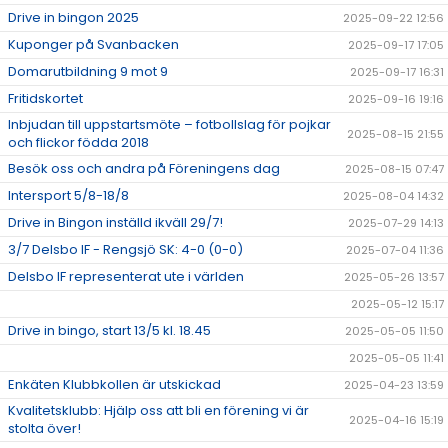
Drive in bingon 2025
2025-09-22 12:56
Kuponger på Svanbacken
2025-09-17 17:05
Domarutbildning 9 mot 9
2025-09-17 16:31
Fritidskortet
2025-09-16 19:16
Inbjudan till uppstartsmöte – fotbollslag för pojkar
2025-08-15 21:55
och flickor födda 2018
Besök oss och andra på Föreningens dag
2025-08-15 07:47
Intersport 5/8-18/8
2025-08-04 14:32
Drive in Bingon inställd ikväll 29/7!
2025-07-29 14:13
3/7 Delsbo IF - Rengsjö SK: 4-0 (0-0)
2025-07-04 11:36
Delsbo IF representerat ute i världen
2025-05-26 13:57
2025-05-12 15:17
Drive in bingo, start 13/5 kl. 18.45
2025-05-05 11:50
2025-05-05 11:41
Enkäten Klubbkollen är utskickad
2025-04-23 13:59
Kvalitetsklubb: Hjälp oss att bli en förening vi är
2025-04-16 15:19
stolta över!