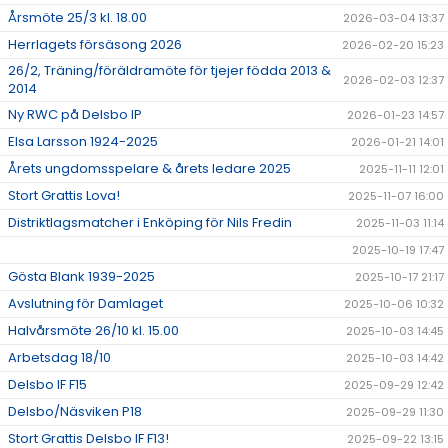
Årsmöte 25/3 kl. 18.00
2026-03-04 13:37
Herrlagets försäsong 2026
2026-02-20 15:23
26/2, Träning/föräldramöte för tjejer födda 2013 &
2026-02-03 12:37
2014
Ny RWC på Delsbo IP
2026-01-23 14:57
Elsa Larsson 1924-2025
2026-01-21 14:01
Årets ungdomsspelare & årets ledare 2025
2025-11-11 12:01
Stort Grattis Lova!
2025-11-07 16:00
Distriktlagsmatcher i Enköping för Nils Fredin
2025-11-03 11:14
2025-10-19 17:47
Gösta Blank 1939-2025
2025-10-17 21:17
Avslutning för Damlaget
2025-10-06 10:32
Halvårsmöte 26/10 kl. 15.00
2025-10-03 14:45
Arbetsdag 18/10
2025-10-03 14:42
Delsbo IF F15
2025-09-29 12:42
Delsbo/Näsviken P18
2025-09-29 11:30
Stort Grattis Delsbo IF F13!
2025-09-22 13:15