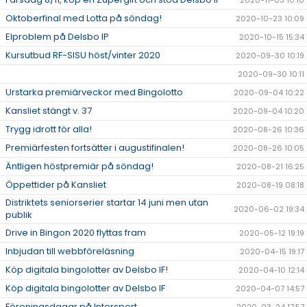
2020-11-03 10:10
Oktoberfinal med Lotta på söndag!
2020-10-23 10:09
Elproblem på Delsbo IP
2020-10-15 15:34
Kursutbud RF-SISU höst/vinter 2020
2020-09-30 10:19
2020-09-30 10:11
Urstarka premiärveckor med Bingolotto
2020-09-04 10:22
Kansliet stängt v. 37
2020-09-04 10:20
Trygg idrott för alla!
2020-08-26 10:36
Premiärfesten fortsätter i augustifinalen!
2020-08-26 10:05
Äntligen höstpremiär på söndag!
2020-08-21 16:25
Öppettider på Kansliet
2020-08-19 08:18
Distriktets seniorserier startar 14 juni men utan
2020-06-02 19:34
publik
Drive in Bingon 2020 flyttas fram
2020-05-12 19:19
Inbjudan till webbföreläsning
2020-04-15 19:17
Köp digitala bingolotter av Delsbo IF!
2020-04-10 12:14
Köp digitala bingolotter av Delsbo IF
2020-04-07 14:57
Föreningsdagar på Intersport