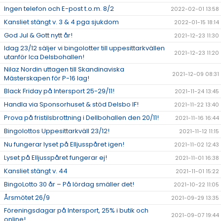
Ingen telefon och E-post t.o.m. 8/2
2022-02-01 13:58
Kansliet stängt v. 3 & 4 pga sjukdom
2022-01-15 18:14
God Jul & Gott nytt år!
2021-12-23 11:30
Idag 23/12 säljer vi bingolotter till uppesittarkvällen
2021-12-23 11:20
utanför Ica Delsbohallen!
Nilaz Nordin uttagen till Skandinaviska
2021-12-09 08:31
Mästerskapen för P-16 lag!
Black Friday på Intersport 25-29/11!
2021-11-24 13:45
Handla via Sponsorhuset & stöd Delsbo IF!
2021-11-22 13:40
Prova på fristilsbrottning i Dellbohallen den 20/11!
2021-11-16 16:44
Bingolottos Uppesittarkväll 23/12!
2021-11-12 11:15
Nu fungerar lyset på Elljusspåret igen!
2021-11-02 12:43
Lyset på Elljusspåret fungerar ej!
2021-11-01 16:38
Kansliet stängt v. 44
2021-11-01 15:22
BingoLotto 30 år – På lördag smäller det!
2021-10-22 11:05
Årsmötet 26/9
2021-09-29 13:35
Föreningsdagar på Intersport, 25% i butik och
2021-09-07 19:44
online!