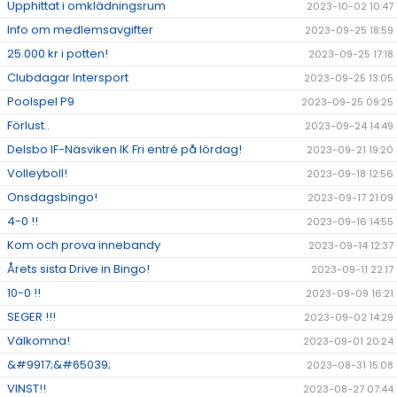
Upphittat i omklädningsrum
2023-10-02 10:47
Info om medlemsavgifter
2023-09-25 18:59
25.000 kr i potten!
2023-09-25 17:18
Clubdagar Intersport
2023-09-25 13:05
Poolspel P9
2023-09-25 09:25
Förlust..
2023-09-24 14:49
Delsbo IF-Näsviken IK Fri entré på lördag!
2023-09-21 19:20
Volleyboll!
2023-09-18 12:56
Onsdagsbingo!
2023-09-17 21:09
4-0 !!
2023-09-16 14:55
Kom och prova innebandy
2023-09-14 12:37
Årets sista Drive in Bingo!
2023-09-11 22:17
10-0 !!
2023-09-09 16:21
SEGER !!!
2023-09-02 14:29
Välkomna!
2023-09-01 20:24
&#9917;&#65039;
2023-08-31 15:08
VINST!!
2023-08-27 07:44