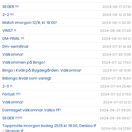
SEGER !!!
2024-08-17 07:15
2-2 !!!
2024-08-12 21:38
Match imorgon 12/8, kl. 19:00!
2024-08-11 20:35
VINST !!
2024-08-08 07:26
DM-FINAL !!!
2024-08-01 09:12
Dm-semifinal
2024-07-31 16:44
Välkomna!
2024-07-29 11:08
Välkommen på Bingo!
2024-07-22 17:50
Bingo i Kväll på Bygdegården. Välkomna!
2024-07-16 13:16
Bilbingo ikväll som vanligt.
2024-07-09 15:50
2-0 !!
2024-07-04 23:46
Förlust !!!!
2024-07-02 07:59
Välkomna!
2024-07-01 12:12
Damlaget välkomnar Valbo FF!
2024-06-27 09:06
SEGER !!!!!!
2024-06-26 06:57
Toppmöte imorgon tisdag 25/6 kl. 19:00, Delsbo IF
2024-06-24 21:58
- Strands IF