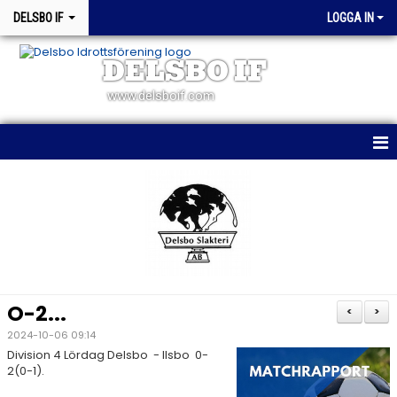
DELSBO IF
LOGGA IN
DELSBO IF
www.delsboif.com
HEM
OM KLUBBEN
BLI MEDLEM
KALENDER
O-2...
<
>
MATCHER
2024-10-06 09:14
Division 4 Lördag Delsbo - Ilsbo 0-
WEBSHOP
2(0-1).