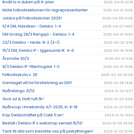
Ikväll la vi duken på A-plan
2025-04-15 22:19
Möte fotbollsektionen för lagrepresentanter.
2025-04-10 13:56
Jobba på Fotbollsskolan 2025!
2025-04-08 10:09
5/4 DM, Näsviken - Delsbo: 1-4
2025-04-07 14:50
DM lördag 29/3 Rengsjö - Delsbo: 1-4
2025-04-01 16:53
22/3 Delsbo - Hede: 8-2 (3-1)
2025-03-25 12:16
15/3 DM, Delsbo IF - Iggesunds IK: 4-0
2025-03-16 19:58
Årsmöte 30/3
2025-03-13 11:29
8/3 Delsbo IF-Ytterhogdal: 1-2
2025-03-10 13:36
Fotbollsskola v. 26
2025-02-20 20:06
Damlaget vill ha förstärkning av DIG!
2025-01-28 14:28
Nyårsbingo 31/12
2024-12-23 12:57
God Jul & Gott nytt år!
2024-12-23 12:56
Nyårscup i Innebandy 4/1-2025, kl. 9-18
2024-12-23 10:50
Köp Delsbohäftet på Café 11:an!
2024-12-10 13:54
Beställ i Delsbo IF:s webshop senast 15/12!
2024-12-05 09:06
Tack till alla som besökte oss på julskyltningen!
2024-12-02 15:05