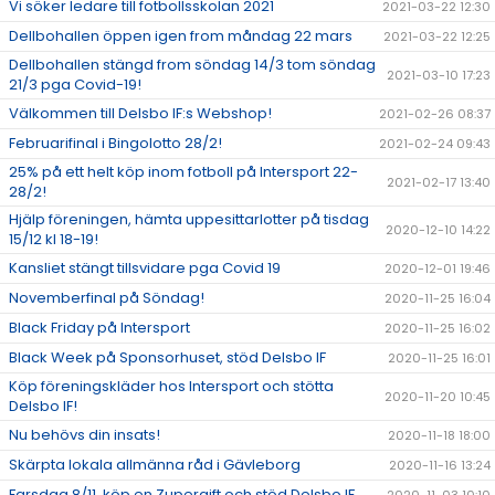
Vi söker ledare till fotbollsskolan 2021
2021-03-22 12:30
Dellbohallen öppen igen from måndag 22 mars
2021-03-22 12:25
Dellbohallen stängd from söndag 14/3 tom söndag
2021-03-10 17:23
21/3 pga Covid-19!
Välkommen till Delsbo IF:s Webshop!
2021-02-26 08:37
Februarifinal i Bingolotto 28/2!
2021-02-24 09:43
25% på ett helt köp inom fotboll på Intersport 22-
2021-02-17 13:40
28/2!
Hjälp föreningen, hämta uppesittarlotter på tisdag
2020-12-10 14:22
15/12 kl 18-19!
Kansliet stängt tillsvidare pga Covid 19
2020-12-01 19:46
Novemberfinal på Söndag!
2020-11-25 16:04
Black Friday på Intersport
2020-11-25 16:02
Black Week på Sponsorhuset, stöd Delsbo IF
2020-11-25 16:01
Köp föreningskläder hos Intersport och stötta
2020-11-20 10:45
Delsbo IF!
Nu behövs din insats!
2020-11-18 18:00
Skärpta lokala allmänna råd i Gävleborg
2020-11-16 13:24
Farsdag 8/11, köp en Zupergift och stöd Delsbo IF