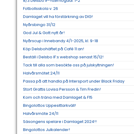
8/3 Delsbo IF-Ytterhogdal: 1-2
Fotbollsskola v. 26
Damlaget vill ha förstärkning av DIG!
Nyårsbingo 31/12
God Jul & Gott nytt år!
Nyårscup i Innebandy 4/1-2025, kl. 9-18
Köp Delsbohäftet på Café 11:an!
Beställ i Delsbo IF:s webshop senast 15/12!
Tack till alla som besökte oss på julskyltningen!
Halvårsmötet 24/11
Passa på att handla på Intersport under Black Friday
Stort Grattis Lovisa Persson & Tim Fredin!
Kom och träna med Damlaget & F15
Bingolottos Uppesittarkväll!
Halvårsmöte 24/11
Säsongens spelare i Damlaget 2024!!
Bingolottos Julkalender!