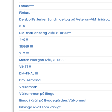
Förlust!!!!
Förlust !!!!
Delsbo IFs Jerker Sundin deltog på Veteran-VM i friidrott
0-6..
DM-final, onsdag 28/8 kl. 18:00!!!
4-0 !!
SEGER !!!
2-2 !!!
Match imorgon 12/8, kl. 19:00!
VINST !!
DM-FINAL !!!
Dm-semifinal
Välkomna!
Välkommen på Bingo!
Bingo i Kväll på Bygdegården. Välkomna!
Bilbingo ikväll som vanligt.