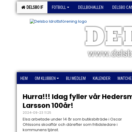
DELSBO IF
FOTBOLL
DELLBOHALLEN
DELSBO CA
DE
www.delsb
HEM
OM KLUBBEN
BLI MEDLEM
KALENDER
MATCHE
Hurra!!! Idag fyller vår Heder
Larsson 100år!
2024-09-23 11:25
Elsa arbetade under 14 år som butiksbiträde i Oscar
Ohlssons skoaffär och därefter som fritidsledare i
kommunens tjänst.