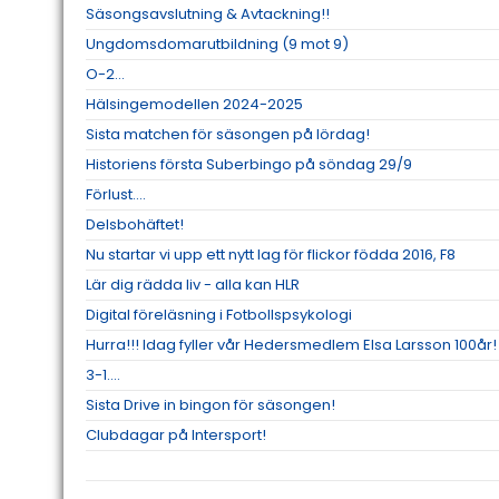
Säsongsavslutning & Avtackning!!
Ungdomsdomarutbildning (9 mot 9)
O-2...
Hälsingemodellen 2024-2025
Sista matchen för säsongen på lördag!
Historiens första Suberbingo på söndag 29/9
Förlust....
Delsbohäftet!
Nu startar vi upp ett nytt lag för flickor födda 2016, F8
Lär dig rädda liv - alla kan HLR
Digital föreläsning i Fotbollspsykologi
Hurra!!! Idag fyller vår Hedersmedlem Elsa Larsson 100år!
3-1....
Sista Drive in bingon för säsongen!
Clubdagar på Intersport!