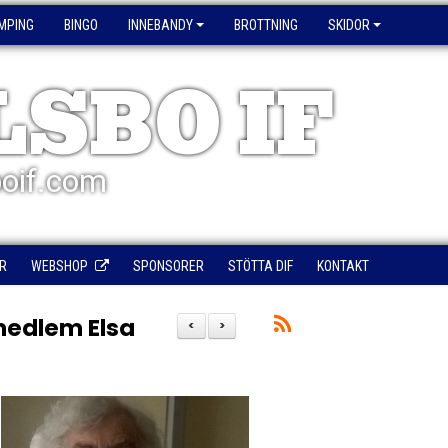
MPING
BINGO
INNEBANDY
BROTTNING
SKIDOR
LSBO IF
oif.com
R
WEBSHOP
SPONSORER
STÖTTA DIF
KONTAKT
smedlem Elsa
<
>