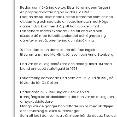
Redan som 16-åring deltog Elsa i föreningens färger i
en propagandatävling på skidor i Los 1940.
I början av 40-talet hade Delsbo damerna samlat ihop
ett damlag och spelade en fotbollsmatch mot Högs
damer. Elsa kommer ihåg att hon gjorde 5 mål.
I en senare match skadade Elsa sitt ena knä och
slutade då med fotbollsspelandet och ägnade sig
därefter mest åt orientering och skidåkning.
1949 bildades en damsektion där Elsa ingick
tillsammans med Maj-Britt Jönsson och Anna Stenberg.
Elsa var en duktig skidåkare och deltog i flera DM med
bland annat ett stafettguld år 1953.
I orientering kammade Elsa hem ett SM-guld år 1951, då
tävlande för OK Dellen.
Under åren 1967-1986 ingick Elsa i den så
framgångsrika skidsektionen där hon var en duktig och
omtyckt skidledare.
Många var de gånger hon rattade sin bil med skidtjejer
och utrustning till olika skidtävlingar.
Som ett led i den vanliga träningen hände det att Elsa och