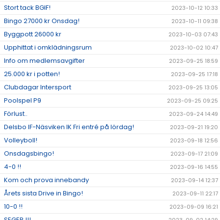
Stort tack BGIF!
2023-10-12 10:33
Bingo 27000 kr Onsdag!
2023-10-11 09:38
Byggpott 26000 kr
2023-10-03 07:43
Upphittat i omklädningsrum
2023-10-02 10:47
Info om medlemsavgifter
2023-09-25 18:59
25.000 kr i potten!
2023-09-25 17:18
Clubdagar Intersport
2023-09-25 13:05
Poolspel P9
2023-09-25 09:25
Förlust..
2023-09-24 14:49
Delsbo IF-Näsviken IK Fri entré på lördag!
2023-09-21 19:20
Volleyboll!
2023-09-18 12:56
Onsdagsbingo!
2023-09-17 21:09
4-0 !!
2023-09-16 14:55
Kom och prova innebandy
2023-09-14 12:37
Årets sista Drive in Bingo!
2023-09-11 22:17
10-0 !!
2023-09-09 16:21
SEGER !!!