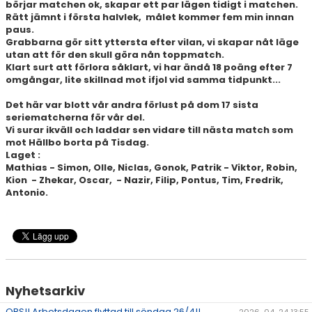
börjar matchen ok, skapar ett par lägen tidigt i matchen.
SPONSORER
Rätt jämnt i första halvlek, målet kommer fem min innan
paus.
STÖTTA DIF
Grabbarna gör sitt yttersta efter vilan, vi skapar nåt läge
utan att för den skull göra nån toppmatch.
Klart surt att förlora såklart, vi har ändå 18 poäng efter 7
KONTAKT
omgångar, lite skillnad mot ifjol vid samma tidpunkt...
Det här var blott vår andra förlust på dom 17 sista
seriematcherna för vår del.
Vi surar ikväll och laddar sen vidare till nästa match som
mot Hällbo borta på Tisdag.
Laget :
Mathias - Simon, Olle, Niclas, Gonok, Patrik - Viktor, Robin,
Kion - Zhekar, Oscar, - Nazir, Filip, Pontus, Tim, Fredrik,
Antonio.
Nyhetsarkiv
OBS!! Arbetsdagen flyttad till söndag 26/4!!