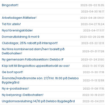
Bingostart!
2023-05-02 15:35
2023-04-30 16:17
Arbetsdagen.Rättelse!
2023-04-28 09:01
Tid för uteliv!
2023-04-27 15:24
Nya föreningskläder
2023-04-17 11:17
Domarutbildning 9 mot 9
2023-03-29 22:49
Clubdagar, 25% rabatt på Intersport!
2023-03-22 12:13
Nu finns kombinerad dam/herr toalett på
2023-01-31 17:28
Dellbohallen!
Ny gemensam Fotbollssektion i Delsbo IF
2023-01-24 21:50
Köp lott till Bingolottos uppesittarkväll av oss!
2022-11-30 17:25
Ge bort sport!
2022-11-30 17:18
Årsmöte/Halvårsmöte sön. 27/11 kl. 16.00 på Delsbo
2022-11-13 12:58
Bygdegård
Ny e-postadress!
2022-11-08 17:15
Ny belysning i Dellbohallen!
2022-10-19 21:37
Ungdomsavslutning 14/10 på Delsbo Bygdegård
2022-10-04 21:11