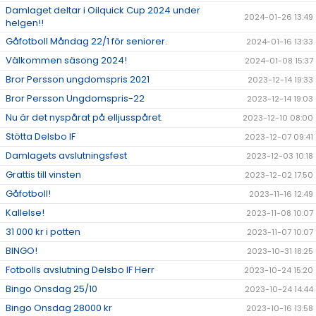
Damlaget deltar i Oilquick Cup 2024 under
2024-01-26 13:49
helgen!!
Gåfotboll Måndag 22/1 för seniorer.
2024-01-16 13:33
Välkommen säsong 2024!
2024-01-08 15:37
Bror Persson ungdomspris 2021
2023-12-14 19:33
Bror Persson Ungdomspris-22
2023-12-14 19:03
Nu är det nyspårat på elljusspåret.
2023-12-10 08:00
Stötta Delsbo IF
2023-12-07 09:41
Damlagets avslutningsfest
2023-12-03 10:18
Grattis till vinsten
2023-12-02 17:50
Gåfotboll!
2023-11-16 12:49
Kallelse!
2023-11-08 10:07
31 000 kr i potten
2023-11-07 10:07
BINGO!
2023-10-31 18:25
Fotbolls avslutning Delsbo IF Herr
2023-10-24 15:20
Bingo Onsdag 25/10
2023-10-24 14:44
Bingo Onsdag 28000 kr
2023-10-16 13:58