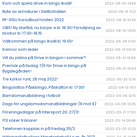
Kom och spela drive in bingo ikväll!
2022-08-30 14:39
Byte av armaturer i Dellbohallen
2022-08-15 11:21
RF-SISU Kursutbud hösten 2022
2022-08-15 10:39
OBS! Ny starttid, nu börjar vi kl. 18.30! Försäljning av
2022-08-10 14:20
brickor kl. 17.00-18.15.
Välkommen på bingo ikväll kl. 19.00!
2022-06-28 11:00
Kvinnor som leder
2022-06-13 09:33
Vill du jobba på Drive in bingon i sommar?
2022-05-31 16:56
Premiär på tisdag 7/6 för Drive in bingo på
2022-05-31 16:54
Bygdegården!
Tre kyrkor runt, 26 maj 2022!
2022-05-23 12:15
Bingolottos Påskbingo, Påskafton kl. 17.00!
2022-04-13 14:11
Barndomarutbildning i fotboll
2022-04-06 12:15
Dags för ungdomsdomarutbildningar (9 mot 9)
2022-04-06 10:25
Föreningsdagar på Intersport 20-27/3!
2022-03-21 17:00
F13 söker tränare!
2022-03-14 08:46
Telefonen kopplas in på fredag 25/2
2022-02-23 13:23
Hälsingefotbollens Maratontabell t.o.m. år 2021