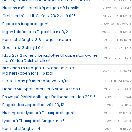
2022-02-15 12:38
Nu finns mössor att köpa igen på kansliet
2022-02-14 14:47
Gratis entré till HHC-Kalix 23/2 kl. 19.00!
2022-02-11 13:38
E-posten fungerar igen!
2022-02-07 22:23
Ingen telefon och E-post t.o.m. 8/2
2022-02-01 13:58
Kansliet stängt v. 3 & 4 pga sjukdom
2022-01-15 18:14
God Jul & Gott nytt år!
2021-12-23 11:30
Idag 23/12 säljer vi bingolotter till uppesittarkvällen
2021-12-23 11:20
utanför Ica Delsbohallen!
Nilaz Nordin uttagen till Skandinaviska
2021-12-09 08:31
Mästerskapen för P-16 lag!
Black Friday på Intersport 25-29/11!
2021-11-24 13:45
Handla via Sponsorhuset & stöd Delsbo IF!
2021-11-22 13:40
Prova på fristilsbrottning i Dellbohallen den 20/11!
2021-11-16 16:44
Bingolottos Uppesittarkväll 23/12!
2021-11-12 11:15
Nu fungerar lyset på Elljusspåret igen!
2021-11-02 12:43
Lyset på Elljusspåret fungerar ej!
2021-11-01 16:38
Kansliet stängt v. 44
2021-11-01 15:22