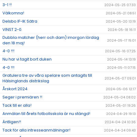
3-1 !!
2024-05-25 07:33
Välkomna!
2024-05-21 08:51
Delsbo IF-IK Sätra
2024-05-20 13:19
VINST 2-0.
2024-05-18 16:11
Dubbla matcher (herr och dam) imorgon lördag
2024-05-17 15:01
den 18 maj!
4-0 !!!
2024-05-16 07:25
Nu har vi tagit bort duken
2024-05-14 13:19
4-0 !!!
2024-05-11 07:15
Gratulera tre av våra spelare som antagits till
2024-05-07 09:01
Hälsinglands distrikslag
Årskort 2024
2024-05-06 12:17
Seger i premiären !!
2024-05-04 08:02
Tack till er alla!
2024-05-01 19:26
Anmälan till årets fotbollsskola är nu stängd!
2024-04-29 19:13
Äntligen!!
2024-04-24 10:36
Tack för alla intresseanmälningar!
2024-04-24 09:43