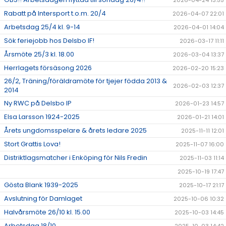
2026-04-24 13:55
Rabatt på Intersport t.o.m. 20/4
2026-04-07 22:01
Arbetsdag 25/4 kl. 9-14
2026-04-01 14:04
Sök feriejobb hos Delsbo IF!
2026-03-17 11:11
Årsmöte 25/3 kl. 18.00
2026-03-04 13:37
Herrlagets försäsong 2026
2026-02-20 15:23
26/2, Träning/föräldramöte för tjejer födda 2013 &
2026-02-03 12:37
2014
Ny RWC på Delsbo IP
2026-01-23 14:57
Elsa Larsson 1924-2025
2026-01-21 14:01
Årets ungdomsspelare & årets ledare 2025
2025-11-11 12:01
Stort Grattis Lova!
2025-11-07 16:00
Distriktlagsmatcher i Enköping för Nils Fredin
2025-11-03 11:14
2025-10-19 17:47
Gösta Blank 1939-2025
2025-10-17 21:17
Avslutning för Damlaget
2025-10-06 10:32
Halvårsmöte 26/10 kl. 15.00
2025-10-03 14:45
Arbetsdag 18/10