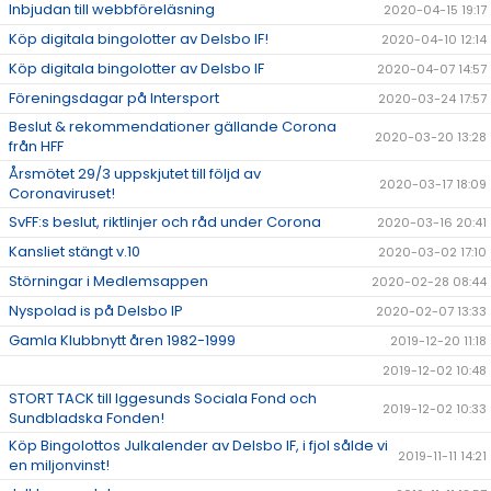
Inbjudan till webbföreläsning
2020-04-15 19:17
Köp digitala bingolotter av Delsbo IF!
2020-04-10 12:14
Köp digitala bingolotter av Delsbo IF
2020-04-07 14:57
Föreningsdagar på Intersport
2020-03-24 17:57
Beslut & rekommendationer gällande Corona
2020-03-20 13:28
från HFF
Årsmötet 29/3 uppskjutet till följd av
2020-03-17 18:09
Coronaviruset!
SvFF:s beslut, riktlinjer och råd under Corona
2020-03-16 20:41
Kansliet stängt v.10
2020-03-02 17:10
Störningar i Medlemsappen
2020-02-28 08:44
Nyspolad is på Delsbo IP
2020-02-07 13:33
Gamla Klubbnytt åren 1982-1999
2019-12-20 11:18
2019-12-02 10:48
STORT TACK till Iggesunds Sociala Fond och
2019-12-02 10:33
Sundbladska Fonden!
Köp Bingolottos Julkalender av Delsbo IF, i fjol sålde vi
2019-11-11 14:21
en miljonvinst!