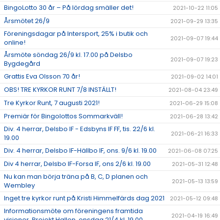
BingoLotto 30 år – På lördag smäller det!
2021-10-22 11:05
Årsmötet 26/9
2021-09-29 13:35
Föreningsdagar på Intersport, 25% i butik och
2021-09-07 19:44
online!
Årsmöte söndag 26/9 kl. 17.00 på Delsbo
2021-09-07 19:23
Bygdegård
Grattis Eva Olsson 70 år!
2021-09-02 14:01
OBS! TRE KYRKOR RUNT 7/8 INSTÄLLT!
2021-08-04 23:49
Tre Kyrkor Runt, 7 augusti 2021!
2021-06-29 15:08
Premiär för Bingolottos Sommarkväll!
2021-06-28 13:42
Div. 4 herrar, Delsbo IF - Edsbyns IF FF, tis. 22/6 kl.
2021-06-21 16:33
19.00
Div. 4 herrar, Delsbo IF-Hällbo IF, ons. 9/6 kl. 19.00
2021-06-08 07:25
Div 4 herrar, Delsbo IF-Forsa IF, ons 2/6 kl. 19.00
2021-05-31 12:48
Nu kan man börja träna på B, C, D planen och
2021-05-13 13:59
Wembley
Inget tre kyrkor runt på Kristi Himmelfärds dag 2021
2021-05-12 09:48
Informationsmöte om föreningens framtida
2021-04-19 16:49
visioner, Projekt Hallen, onsdag 21/4 kl. 19.00