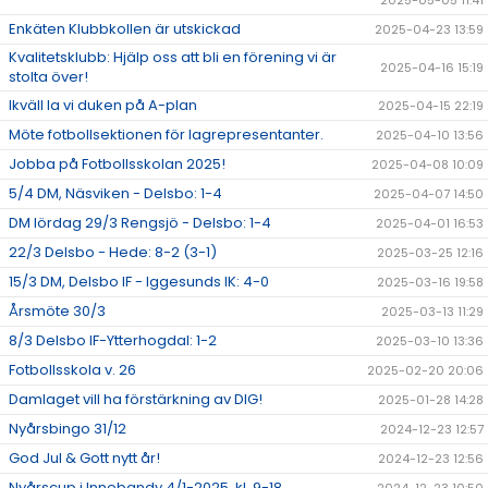
2025-05-05 11:41
Enkäten Klubbkollen är utskickad
2025-04-23 13:59
Kvalitetsklubb: Hjälp oss att bli en förening vi är
2025-04-16 15:19
stolta över!
Ikväll la vi duken på A-plan
2025-04-15 22:19
Möte fotbollsektionen för lagrepresentanter.
2025-04-10 13:56
Jobba på Fotbollsskolan 2025!
2025-04-08 10:09
5/4 DM, Näsviken - Delsbo: 1-4
2025-04-07 14:50
DM lördag 29/3 Rengsjö - Delsbo: 1-4
2025-04-01 16:53
22/3 Delsbo - Hede: 8-2 (3-1)
2025-03-25 12:16
15/3 DM, Delsbo IF - Iggesunds IK: 4-0
2025-03-16 19:58
Årsmöte 30/3
2025-03-13 11:29
8/3 Delsbo IF-Ytterhogdal: 1-2
2025-03-10 13:36
Fotbollsskola v. 26
2025-02-20 20:06
Damlaget vill ha förstärkning av DIG!
2025-01-28 14:28
Nyårsbingo 31/12
2024-12-23 12:57
God Jul & Gott nytt år!
2024-12-23 12:56
Nyårscup i Innebandy 4/1-2025, kl. 9-18