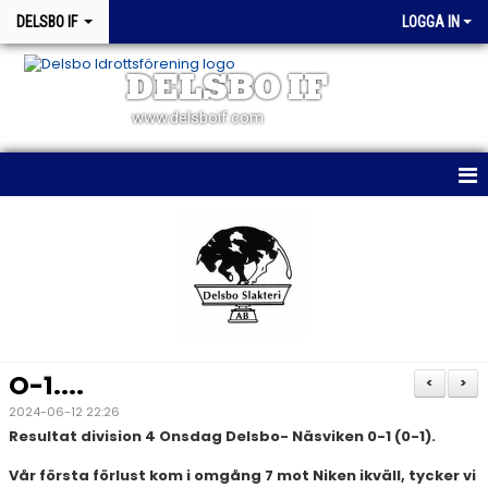
DELSBO IF
LOGGA IN
DELSBO IF
www.delsboif.com
HEM
OM KLUBBEN
BLI MEDLEM
KALENDER
O-1....
<
>
MATCHER
2024-06-12 22:26
Resultat division 4 Onsdag Delsbo- Näsviken 0-1 (0-1).
WEBSHOP
Vår första förlust kom i omgång 7 mot Niken ikväll, tycker vi