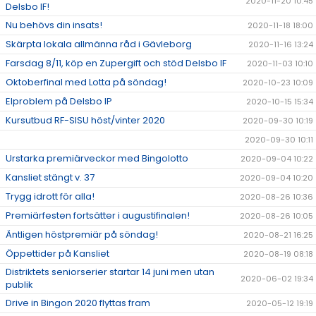
2020-11-20 10:45
Delsbo IF!
Nu behövs din insats!
2020-11-18 18:00
Skärpta lokala allmänna råd i Gävleborg
2020-11-16 13:24
Farsdag 8/11, köp en Zupergift och stöd Delsbo IF
2020-11-03 10:10
Oktoberfinal med Lotta på söndag!
2020-10-23 10:09
Elproblem på Delsbo IP
2020-10-15 15:34
Kursutbud RF-SISU höst/vinter 2020
2020-09-30 10:19
2020-09-30 10:11
Urstarka premiärveckor med Bingolotto
2020-09-04 10:22
Kansliet stängt v. 37
2020-09-04 10:20
Trygg idrott för alla!
2020-08-26 10:36
Premiärfesten fortsätter i augustifinalen!
2020-08-26 10:05
Äntligen höstpremiär på söndag!
2020-08-21 16:25
Öppettider på Kansliet
2020-08-19 08:18
Distriktets seniorserier startar 14 juni men utan
2020-06-02 19:34
publik
Drive in Bingon 2020 flyttas fram
2020-05-12 19:19