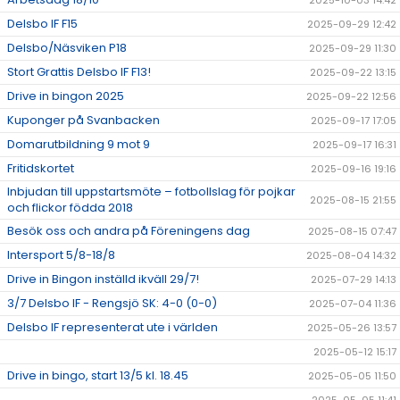
2025-10-03 14:42
Delsbo IF F15
2025-09-29 12:42
Delsbo/Näsviken P18
2025-09-29 11:30
Stort Grattis Delsbo IF F13!
2025-09-22 13:15
Drive in bingon 2025
2025-09-22 12:56
Kuponger på Svanbacken
2025-09-17 17:05
Domarutbildning 9 mot 9
2025-09-17 16:31
Fritidskortet
2025-09-16 19:16
Inbjudan till uppstartsmöte – fotbollslag för pojkar
2025-08-15 21:55
och flickor födda 2018
Besök oss och andra på Föreningens dag
2025-08-15 07:47
Intersport 5/8-18/8
2025-08-04 14:32
Drive in Bingon inställd ikväll 29/7!
2025-07-29 14:13
3/7 Delsbo IF - Rengsjö SK: 4-0 (0-0)
2025-07-04 11:36
Delsbo IF representerat ute i världen
2025-05-26 13:57
2025-05-12 15:17
Drive in bingo, start 13/5 kl. 18.45
2025-05-05 11:50