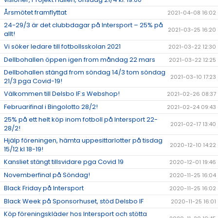
Årsmötet framflyttat
2021-04-08 16:02
24-29/3 är det clubbdagar på Intersport – 25% på
2021-03-25 16:20
allt!
Vi söker ledare till fotbollsskolan 2021
2021-03-22 12:30
Dellbohallen öppen igen from måndag 22 mars
2021-03-22 12:25
Dellbohallen stängd from söndag 14/3 tom söndag
2021-03-10 17:23
21/3 pga Covid-19!
Välkommen till Delsbo IF:s Webshop!
2021-02-26 08:37
Februarifinal i Bingolotto 28/2!
2021-02-24 09:43
25% på ett helt köp inom fotboll på Intersport 22-
2021-02-17 13:40
28/2!
Hjälp föreningen, hämta uppesittarlotter på tisdag
2020-12-10 14:22
15/12 kl 18-19!
Kansliet stängt tillsvidare pga Covid 19
2020-12-01 19:46
Novemberfinal på Söndag!
2020-11-25 16:04
Black Friday på Intersport
2020-11-25 16:02
Black Week på Sponsorhuset, stöd Delsbo IF
2020-11-25 16:01
Köp föreningskläder hos Intersport och stötta