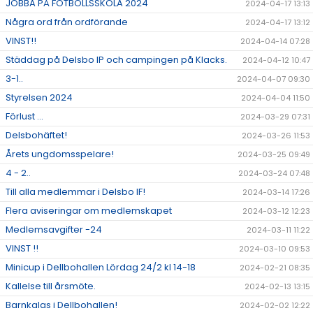
JOBBA PÅ FOTBOLLSSKOLA 2024
2024-04-17 13:13
Några ord från ordförande
2024-04-17 13:12
VINST!!
2024-04-14 07:28
Städdag på Delsbo IP och campingen på Klacks.
2024-04-12 10:47
3-1..
2024-04-07 09:30
Styrelsen 2024
2024-04-04 11:50
Förlust ...
2024-03-29 07:31
Delsbohäftet!
2024-03-26 11:53
Årets ungdomsspelare!
2024-03-25 09:49
4 - 2..
2024-03-24 07:48
Till alla medlemmar i Delsbo IF!
2024-03-14 17:26
Flera aviseringar om medlemskapet
2024-03-12 12:23
Medlemsavgifter -24
2024-03-11 11:22
VINST !!
2024-03-10 09:53
Minicup i Dellbohallen Lördag 24/2 kl 14-18
2024-02-21 08:35
Kallelse till årsmöte.
2024-02-13 13:15
Barnkalas i Dellbohallen!
2024-02-02 12:22