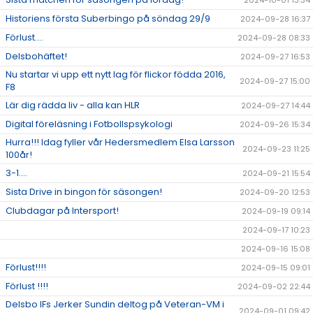
2024-10-01 13:34
Historiens första Suberbingo på söndag 29/9
2024-09-28 16:37
Förlust....
2024-09-28 08:33
Delsbohäftet!
2024-09-27 16:53
Nu startar vi upp ett nytt lag för flickor födda 2016,
2024-09-27 15:00
F8
Lär dig rädda liv - alla kan HLR
2024-09-27 14:44
Digital föreläsning i Fotbollspsykologi
2024-09-26 15:34
Hurra!!! Idag fyller vår Hedersmedlem Elsa Larsson
2024-09-23 11:25
100år!
3-1....
2024-09-21 15:54
Sista Drive in bingon för säsongen!
2024-09-20 12:53
Clubdagar på Intersport!
2024-09-19 09:14
2024-09-17 10:23
2024-09-16 15:08
Förlust!!!!
2024-09-15 09:01
Förlust !!!!
2024-09-02 22:44
Delsbo IFs Jerker Sundin deltog på Veteran-VM i
2024-09-01 09:42