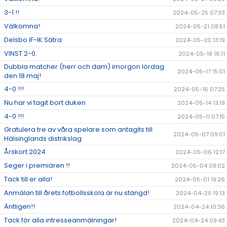
3-1 !!
2024-05-25 07:33
Välkomna!
2024-05-21 08:51
Delsbo IF-IK Sätra
2024-05-20 13:19
VINST 2-0.
2024-05-18 16:11
Dubbla matcher (herr och dam) imorgon lördag
2024-05-17 15:01
den 18 maj!
4-0 !!!
2024-05-16 07:25
Nu har vi tagit bort duken
2024-05-14 13:19
4-0 !!!
2024-05-11 07:15
Gratulera tre av våra spelare som antagits till
2024-05-07 09:01
Hälsinglands distrikslag
Årskort 2024
2024-05-06 12:17
Seger i premiären !!
2024-05-04 08:02
Tack till er alla!
2024-05-01 19:26
Anmälan till årets fotbollsskola är nu stängd!
2024-04-29 19:13
Äntligen!!
2024-04-24 10:36
Tack för alla intresseanmälningar!
2024-04-24 09:43