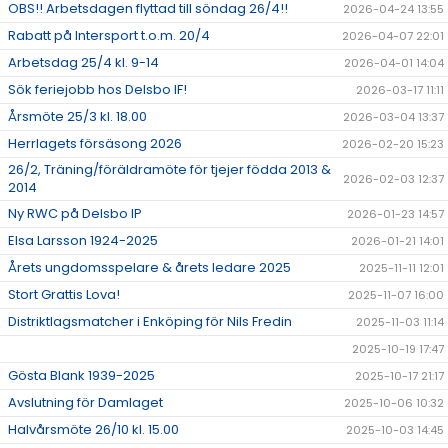
OBS!! Arbetsdagen flyttad till söndag 26/4!!
2026-04-24 13:55
Rabatt på Intersport t.o.m. 20/4
2026-04-07 22:01
Arbetsdag 25/4 kl. 9-14
2026-04-01 14:04
Sök feriejobb hos Delsbo IF!
2026-03-17 11:11
Årsmöte 25/3 kl. 18.00
2026-03-04 13:37
Herrlagets försäsong 2026
2026-02-20 15:23
26/2, Träning/föräldramöte för tjejer födda 2013 &
2026-02-03 12:37
2014
Ny RWC på Delsbo IP
2026-01-23 14:57
Elsa Larsson 1924-2025
2026-01-21 14:01
Årets ungdomsspelare & årets ledare 2025
2025-11-11 12:01
Stort Grattis Lova!
2025-11-07 16:00
Distriktlagsmatcher i Enköping för Nils Fredin
2025-11-03 11:14
2025-10-19 17:47
Gösta Blank 1939-2025
2025-10-17 21:17
Avslutning för Damlaget
2025-10-06 10:32
Halvårsmöte 26/10 kl. 15.00
2025-10-03 14:45