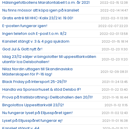
Hälsingefotbollens Maratontabell t.o.m. år 2021
2022-02-15 12:38
Nu finns mössor att köpa igen på kansliet
2022-02-14 14:47
Gratis entré till HHC-Kalix 23/2 kl. 19.00!
2022-02-11 13:38
E-posten fungerar igen!
2022-02-07 22:23
Ingen telefon och E-post t.o.m. 8/2
2022-02-01 13:58
Kansliet stängt v. 3 & 4 pga sjukdom
2022-01-15 18:14
God Jul & Gott nytt år!
2021-12-23 11:30
Idag 23/12 säljer vi bingolotter till uppesittarkvällen
2021-12-23 11:20
utanför Ica Delsbohallen!
Nilaz Nordin uttagen till Skandinaviska
2021-12-09 08:31
Mästerskapen för P-16 lag!
Black Friday på Intersport 25-29/11!
2021-11-24 13:45
Handla via Sponsorhuset & stöd Delsbo IF!
2021-11-22 13:40
Prova på fristilsbrottning i Dellbohallen den 20/11!
2021-11-16 16:44
Bingolottos Uppesittarkväll 23/12!
2021-11-12 11:15
Nu fungerar lyset på Elljusspåret igen!
2021-11-02 12:43
Lyset på Elljusspåret fungerar ej!
2021-11-01 16:38
Kansliet stängt v. 44
2021-11-01 15:22