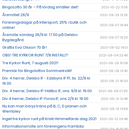
BingoLotto 30 år – På lördag smäller det!
2021-10-22 11:05
Årsmötet 26/9
2021-09-29 13:35
Föreningsdagar på Intersport, 25% i butik och
2021-09-07 19:44
online!
Årsmöte söndag 26/9 kl. 17.00 på Delsbo
2021-09-07 19:23
Bygdegård
Grattis Eva Olsson 70 år!
2021-09-02 14:01
OBS! TRE KYRKOR RUNT 7/8 INSTÄLLT!
2021-08-04 23:49
Tre Kyrkor Runt, 7 augusti 2021!
2021-06-29 15:08
Premiär för Bingolottos Sommarkväll!
2021-06-28 13:42
Div. 4 herrar, Delsbo IF - Edsbyns IF FF, tis. 22/6 kl.
2021-06-21 16:33
19.00
Div. 4 herrar, Delsbo IF-Hällbo IF, ons. 9/6 kl. 19.00
2021-06-08 07:25
Div 4 herrar, Delsbo IF-Forsa IF, ons 2/6 kl. 19.00
2021-05-31 12:48
Nu kan man börja träna på B, C, D planen och
2021-05-13 13:59
Wembley
Inget tre kyrkor runt på Kristi Himmelfärds dag 2021
2021-05-12 09:48
Informationsmöte om föreningens framtida
2021-04-19 16:49