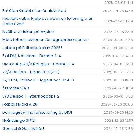
2025-05-05 11:41
Enkäten Klubbkollen är utskickad
2025-04-23 13:59
Kvalitetsklubb: Hjälp oss att bli en förening vi är
2025-04-16 15:19
stolta över!
Ikväll la vi duken på A-plan
2025-04-15 22:19
Möte fotbollsektionen för lagrepresentanter.
2025-04-10 13:56
Jobba på Fotbollsskolan 2025!
2025-04-08 10:09
5/4 DM, Näsviken - Delsbo: 1-4
2025-04-07 14:50
DM lördag 29/3 Rengsjö - Delsbo: 1-4
2025-04-01 16:53
22/3 Delsbo - Hede: 8-2 (3-1)
2025-03-25 12:16
15/3 DM, Delsbo IF - Iggesunds IK: 4-0
2025-03-16 19:58
Årsmöte 30/3
2025-03-13 11:29
8/3 Delsbo IF-Ytterhogdal: 1-2
2025-03-10 13:36
Fotbollsskola v. 26
2025-02-20 20:06
Damlaget vill ha förstärkning av DIG!
2025-01-28 14:28
Nyårsbingo 31/12
2024-12-23 12:57
God Jul & Gott nytt år!
2024-12-23 12:56