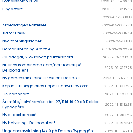
Fotbollskolan 2023
2023-05-04 09:33
Bingostart!
2023-05-02 15:35
2023-04-30 16:17
Arbetsdagen.Rättelse!
2023-04-28 09:01
Tid för uteliv!
2023-04-27 15:24
Nya föreningskläder
2023-04-17 11:17
Domarutbildning 9 mot 9
2023-03-29 22:49
Clubdagar, 25% rabatt på Intersport!
2023-03-22 12:13
Nu finns kombinerad dam/herr toalett på
2023-01-31 17:28
Dellbohallen!
Ny gemensam Fotbollssektion i Delsbo IF
2023-01-24 21:50
Köp lott till Bingolottos uppesittarkväll av oss!
2022-11-30 17:25
Ge bort sport!
2022-11-30 17:18
Årsmöte/Halvårsmöte sön. 27/11 kl. 16.00 på Delsbo
2022-11-13 12:58
Bygdegård
Ny e-postadress!
2022-11-08 17:15
Ny belysning i Dellbohallen!
2022-10-19 21:37
Ungdomsavslutning 14/10 på Delsbo Bygdegård
2022-10-04 21:11