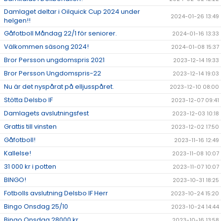
Damlaget deltar i Oilquick Cup 2024 under
2024-01-26 13:49
helgen!!
Gåfotboll Måndag 22/1 för seniorer.
2024-01-16 13:33
Välkommen säsong 2024!
2024-01-08 15:37
Bror Persson ungdomspris 2021
2023-12-14 19:33
Bror Persson Ungdomspris-22
2023-12-14 19:03
Nu är det nyspårat på elljusspåret.
2023-12-10 08:00
Stötta Delsbo IF
2023-12-07 09:41
Damlagets avslutningsfest
2023-12-03 10:18
Grattis till vinsten
2023-12-02 17:50
Gåfotboll!
2023-11-16 12:49
Kallelse!
2023-11-08 10:07
31 000 kr i potten
2023-11-07 10:07
BINGO!
2023-10-31 18:25
Fotbolls avslutning Delsbo IF Herr
2023-10-24 15:20
Bingo Onsdag 25/10
2023-10-24 14:44
Bingo Onsdag 28000 kr
2023-10-16 13:58