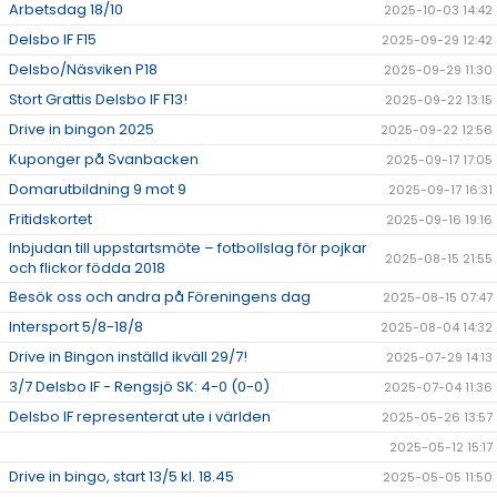
Arbetsdag 18/10
2025-10-03 14:42
Delsbo IF F15
2025-09-29 12:42
Delsbo/Näsviken P18
2025-09-29 11:30
Stort Grattis Delsbo IF F13!
2025-09-22 13:15
Drive in bingon 2025
2025-09-22 12:56
Kuponger på Svanbacken
2025-09-17 17:05
Domarutbildning 9 mot 9
2025-09-17 16:31
Fritidskortet
2025-09-16 19:16
Inbjudan till uppstartsmöte – fotbollslag för pojkar
2025-08-15 21:55
och flickor födda 2018
Besök oss och andra på Föreningens dag
2025-08-15 07:47
Intersport 5/8-18/8
2025-08-04 14:32
Drive in Bingon inställd ikväll 29/7!
2025-07-29 14:13
3/7 Delsbo IF - Rengsjö SK: 4-0 (0-0)
2025-07-04 11:36
Delsbo IF representerat ute i världen
2025-05-26 13:57
2025-05-12 15:17
Drive in bingo, start 13/5 kl. 18.45
2025-05-05 11:50