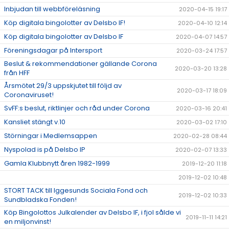
Inbjudan till webbföreläsning
2020-04-15 19:17
Köp digitala bingolotter av Delsbo IF!
2020-04-10 12:14
Köp digitala bingolotter av Delsbo IF
2020-04-07 14:57
Föreningsdagar på Intersport
2020-03-24 17:57
Beslut & rekommendationer gällande Corona
2020-03-20 13:28
från HFF
Årsmötet 29/3 uppskjutet till följd av
2020-03-17 18:09
Coronaviruset!
SvFF:s beslut, riktlinjer och råd under Corona
2020-03-16 20:41
Kansliet stängt v.10
2020-03-02 17:10
Störningar i Medlemsappen
2020-02-28 08:44
Nyspolad is på Delsbo IP
2020-02-07 13:33
Gamla Klubbnytt åren 1982-1999
2019-12-20 11:18
2019-12-02 10:48
STORT TACK till Iggesunds Sociala Fond och
2019-12-02 10:33
Sundbladska Fonden!
Köp Bingolottos Julkalender av Delsbo IF, i fjol sålde vi
2019-11-11 14:21
en miljonvinst!