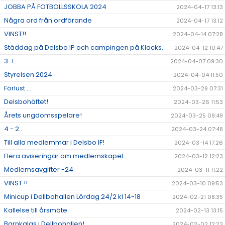
JOBBA PÅ FOTBOLLSSKOLA 2024
2024-04-17 13:13
Några ord från ordförande
2024-04-17 13:12
VINST!!
2024-04-14 07:28
Städdag på Delsbo IP och campingen på Klacks.
2024-04-12 10:47
3-1..
2024-04-07 09:30
Styrelsen 2024
2024-04-04 11:50
Förlust ...
2024-03-29 07:31
Delsbohäftet!
2024-03-26 11:53
Årets ungdomsspelare!
2024-03-25 09:49
4 - 2..
2024-03-24 07:48
Till alla medlemmar i Delsbo IF!
2024-03-14 17:26
Flera aviseringar om medlemskapet
2024-03-12 12:23
Medlemsavgifter -24
2024-03-11 11:22
VINST !!
2024-03-10 09:53
Minicup i Dellbohallen Lördag 24/2 kl 14-18
2024-02-21 08:35
Kallelse till årsmöte.
2024-02-13 13:15
Barnkalas i Dellbohallen!
2024-02-02 12:22