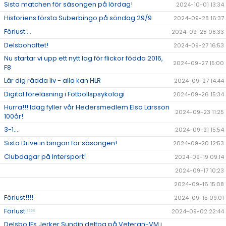
Sista matchen för säsongen på lördag!
2024-10-01 13:34
Historiens första Suberbingo på söndag 29/9
2024-09-28 16:37
Förlust....
2024-09-28 08:33
Delsbohäftet!
2024-09-27 16:53
Nu startar vi upp ett nytt lag för flickor födda 2016,
2024-09-27 15:00
F8
Lär dig rädda liv - alla kan HLR
2024-09-27 14:44
Digital föreläsning i Fotbollspsykologi
2024-09-26 15:34
Hurra!!! Idag fyller vår Hedersmedlem Elsa Larsson
2024-09-23 11:25
100år!
3-1....
2024-09-21 15:54
Sista Drive in bingon för säsongen!
2024-09-20 12:53
Clubdagar på Intersport!
2024-09-19 09:14
2024-09-17 10:23
2024-09-16 15:08
Förlust!!!!
2024-09-15 09:01
Förlust !!!!
2024-09-02 22:44
Delsbo IFs Jerker Sundin deltog på Veteran-VM i