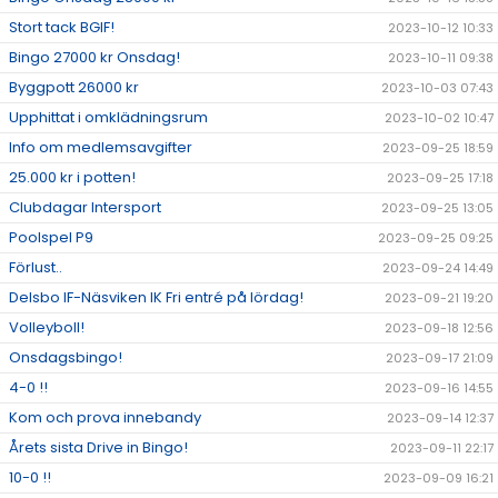
Stort tack BGIF!
2023-10-12 10:33
Bingo 27000 kr Onsdag!
2023-10-11 09:38
Byggpott 26000 kr
2023-10-03 07:43
Upphittat i omklädningsrum
2023-10-02 10:47
Info om medlemsavgifter
2023-09-25 18:59
25.000 kr i potten!
2023-09-25 17:18
Clubdagar Intersport
2023-09-25 13:05
Poolspel P9
2023-09-25 09:25
Förlust..
2023-09-24 14:49
Delsbo IF-Näsviken IK Fri entré på lördag!
2023-09-21 19:20
Volleyboll!
2023-09-18 12:56
Onsdagsbingo!
2023-09-17 21:09
4-0 !!
2023-09-16 14:55
Kom och prova innebandy
2023-09-14 12:37
Årets sista Drive in Bingo!
2023-09-11 22:17
10-0 !!
2023-09-09 16:21