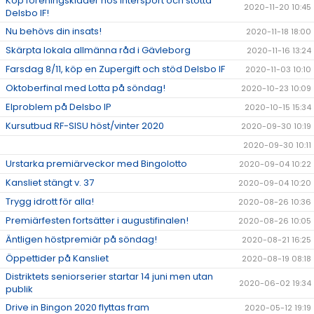
Köp föreningskläder hos Intersport och stötta
2020-11-20 10:45
Delsbo IF!
Nu behövs din insats!
2020-11-18 18:00
Skärpta lokala allmänna råd i Gävleborg
2020-11-16 13:24
Farsdag 8/11, köp en Zupergift och stöd Delsbo IF
2020-11-03 10:10
Oktoberfinal med Lotta på söndag!
2020-10-23 10:09
Elproblem på Delsbo IP
2020-10-15 15:34
Kursutbud RF-SISU höst/vinter 2020
2020-09-30 10:19
2020-09-30 10:11
Urstarka premiärveckor med Bingolotto
2020-09-04 10:22
Kansliet stängt v. 37
2020-09-04 10:20
Trygg idrott för alla!
2020-08-26 10:36
Premiärfesten fortsätter i augustifinalen!
2020-08-26 10:05
Äntligen höstpremiär på söndag!
2020-08-21 16:25
Öppettider på Kansliet
2020-08-19 08:18
Distriktets seniorserier startar 14 juni men utan
2020-06-02 19:34
publik
Drive in Bingon 2020 flyttas fram
2020-05-12 19:19