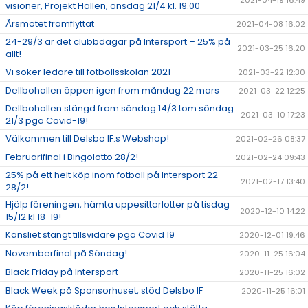
visioner, Projekt Hallen, onsdag 21/4 kl. 19.00
Årsmötet framflyttat
2021-04-08 16:02
24-29/3 är det clubbdagar på Intersport – 25% på
2021-03-25 16:20
allt!
Vi söker ledare till fotbollsskolan 2021
2021-03-22 12:30
Dellbohallen öppen igen from måndag 22 mars
2021-03-22 12:25
Dellbohallen stängd from söndag 14/3 tom söndag
2021-03-10 17:23
21/3 pga Covid-19!
Välkommen till Delsbo IF:s Webshop!
2021-02-26 08:37
Februarifinal i Bingolotto 28/2!
2021-02-24 09:43
25% på ett helt köp inom fotboll på Intersport 22-
2021-02-17 13:40
28/2!
Hjälp föreningen, hämta uppesittarlotter på tisdag
2020-12-10 14:22
15/12 kl 18-19!
Kansliet stängt tillsvidare pga Covid 19
2020-12-01 19:46
Novemberfinal på Söndag!
2020-11-25 16:04
Black Friday på Intersport
2020-11-25 16:02
Black Week på Sponsorhuset, stöd Delsbo IF
2020-11-25 16:01