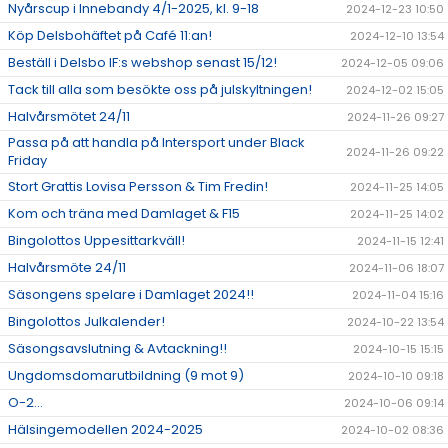
Nyårscup i Innebandy 4/1-2025, kl. 9-18
2024-12-23 10:50
Köp Delsbohäftet på Café 11:an!
2024-12-10 13:54
Beställ i Delsbo IF:s webshop senast 15/12!
2024-12-05 09:06
Tack till alla som besökte oss på julskyltningen!
2024-12-02 15:05
Halvårsmötet 24/11
2024-11-26 09:27
Passa på att handla på Intersport under Black
2024-11-26 09:22
Friday
Stort Grattis Lovisa Persson & Tim Fredin!
2024-11-25 14:05
Kom och träna med Damlaget & F15
2024-11-25 14:02
Bingolottos Uppesittarkväll!
2024-11-15 12:41
Halvårsmöte 24/11
2024-11-06 18:07
Säsongens spelare i Damlaget 2024!!
2024-11-04 15:16
Bingolottos Julkalender!
2024-10-22 13:54
Säsongsavslutning & Avtackning!!
2024-10-15 15:15
Ungdomsdomarutbildning (9 mot 9)
2024-10-10 09:18
O-2...
2024-10-06 09:14
Hälsingemodellen 2024-2025
2024-10-02 08:36