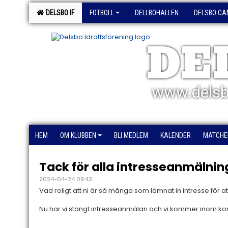
DELSBO IF
FOTBOLL
DELLBOHALLEN
DELSBO CA
DE
www.delsb
HEM
OM KLUBBEN
BLI MEDLEM
KALENDER
MATCHE
Tack för alla intresseanmälnin
2024-04-24 09:43
Vad roligt att ni är så många som lämnat in intresse för a
Nu har vi stängt intresseanmälan och vi kommer inom kor