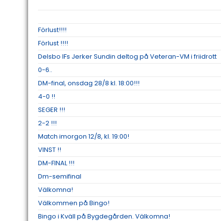
Förlust!!!!
Förlust !!!!
Delsbo IFs Jerker Sundin deltog på Veteran-VM i friidrott
0-6..
DM-final, onsdag 28/8 kl. 18:00!!!
4-0 !!
SEGER !!!
2-2 !!!
Match imorgon 12/8, kl. 19:00!
VINST !!
DM-FINAL !!!
Dm-semifinal
Välkomna!
Välkommen på Bingo!
Bingo i Kväll på Bygdegården. Välkomna!