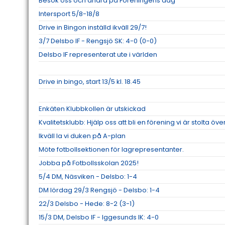
Besök oss och andra på Föreningens dag
Intersport 5/8-18/8
Drive in Bingon inställd ikväll 29/7!
3/7 Delsbo IF - Rengsjö SK: 4-0 (0-0)
Delsbo IF representerat ute i världen
Drive in bingo, start 13/5 kl. 18.45
Enkäten Klubbkollen är utskickad
Kvalitetsklubb: Hjälp oss att bli en förening vi är stolta öve
Ikväll la vi duken på A-plan
Möte fotbollsektionen för lagrepresentanter.
Jobba på Fotbollsskolan 2025!
5/4 DM, Näsviken - Delsbo: 1-4
DM lördag 29/3 Rengsjö - Delsbo: 1-4
22/3 Delsbo - Hede: 8-2 (3-1)
15/3 DM, Delsbo IF - Iggesunds IK: 4-0