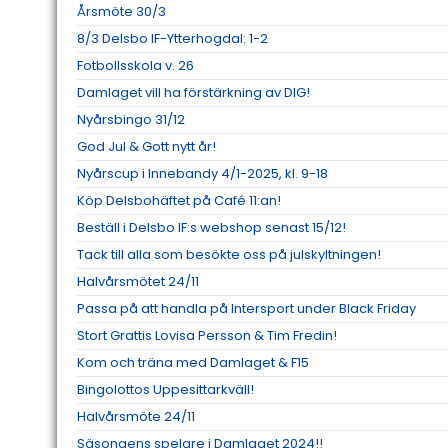
Årsmöte 30/3
8/3 Delsbo IF-Ytterhogdal: 1-2
Fotbollsskola v. 26
Damlaget vill ha förstärkning av DIG!
Nyårsbingo 31/12
God Jul & Gott nytt år!
Nyårscup i Innebandy 4/1-2025, kl. 9-18
Köp Delsbohäftet på Café 11:an!
Beställ i Delsbo IF:s webshop senast 15/12!
Tack till alla som besökte oss på julskyltningen!
Halvårsmötet 24/11
Passa på att handla på Intersport under Black Friday
Stort Grattis Lovisa Persson & Tim Fredin!
Kom och träna med Damlaget & F15
Bingolottos Uppesittarkväll!
Halvårsmöte 24/11
Säsongens spelare i Damlaget 2024!!