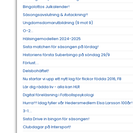
Bingolottos Julkalender!
Säsongsavslutning & Avtackning!!
Ungdomsdomarutbildning (9 mot 9)
O-2...
Hälsingemodellen 2024-2025
Sista matchen för säsongen på lördag!
Historiens första Suberbingo på söndag 29/9
Förlust....
Delsbohäftet!
Nu startar vi upp ett nytt lag för flickor födda 2016, F8
Lär dig rädda liv - alla kan HLR
Digital föreläsning i Fotbollspsykologi
Hurra!!! Idag fyller vår Hedersmedlem Elsa Larsson 100år!
3-1....
Sista Drive in bingon för säsongen!
Clubdagar på Intersport!