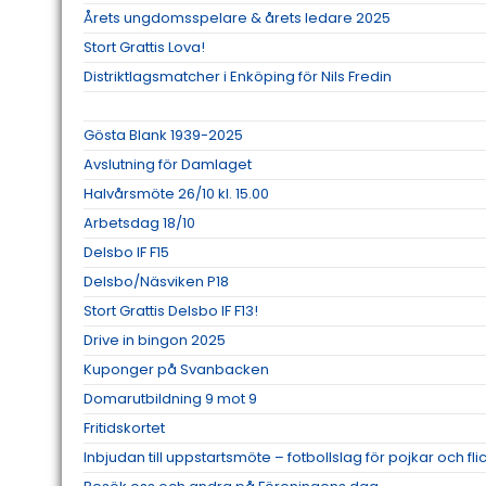
Årets ungdomsspelare & årets ledare 2025
Stort Grattis Lova!
Distriktlagsmatcher i Enköping för Nils Fredin
Gösta Blank 1939-2025
Avslutning för Damlaget
Halvårsmöte 26/10 kl. 15.00
Arbetsdag 18/10
Delsbo IF F15
Delsbo/Näsviken P18
Stort Grattis Delsbo IF F13!
Drive in bingon 2025
Kuponger på Svanbacken
Domarutbildning 9 mot 9
Fritidskortet
Inbjudan till uppstartsmöte – fotbollslag för pojkar och fl