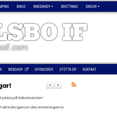
MPING
BINGO
INNEBANDY
BROTTNING
SKIDOR
LSBO IF
oif.com
R
WEBSHOP
SPONSORER
STÖTTA DIF
KONTAKT
gar!
<
>
tt jobba på fotbollsskolan!
t att kolla igenom alla ansökningarna.