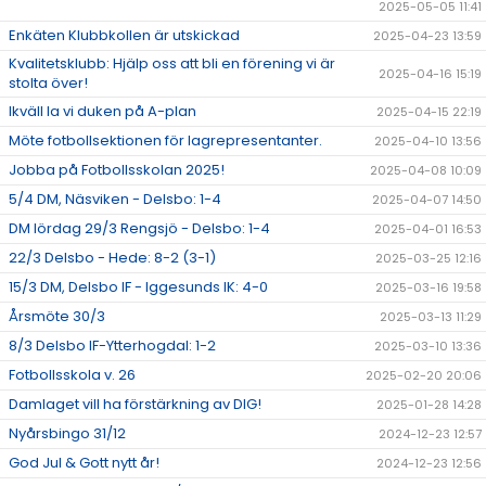
2025-05-05 11:41
Enkäten Klubbkollen är utskickad
2025-04-23 13:59
Kvalitetsklubb: Hjälp oss att bli en förening vi är
2025-04-16 15:19
stolta över!
Ikväll la vi duken på A-plan
2025-04-15 22:19
Möte fotbollsektionen för lagrepresentanter.
2025-04-10 13:56
Jobba på Fotbollsskolan 2025!
2025-04-08 10:09
5/4 DM, Näsviken - Delsbo: 1-4
2025-04-07 14:50
DM lördag 29/3 Rengsjö - Delsbo: 1-4
2025-04-01 16:53
22/3 Delsbo - Hede: 8-2 (3-1)
2025-03-25 12:16
15/3 DM, Delsbo IF - Iggesunds IK: 4-0
2025-03-16 19:58
Årsmöte 30/3
2025-03-13 11:29
8/3 Delsbo IF-Ytterhogdal: 1-2
2025-03-10 13:36
Fotbollsskola v. 26
2025-02-20 20:06
Damlaget vill ha förstärkning av DIG!
2025-01-28 14:28
Nyårsbingo 31/12
2024-12-23 12:57
God Jul & Gott nytt år!
2024-12-23 12:56