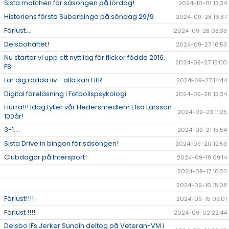
Sista matchen för säsongen på lördag!
2024-10-01 13:34
Historiens första Suberbingo på söndag 29/9
2024-09-28 16:37
Förlust....
2024-09-28 08:33
Delsbohäftet!
2024-09-27 16:53
Nu startar vi upp ett nytt lag för flickor födda 2016,
2024-09-27 15:00
F8
Lär dig rädda liv - alla kan HLR
2024-09-27 14:44
Digital föreläsning i Fotbollspsykologi
2024-09-26 15:34
Hurra!!! Idag fyller vår Hedersmedlem Elsa Larsson
2024-09-23 11:25
100år!
3-1....
2024-09-21 15:54
Sista Drive in bingon för säsongen!
2024-09-20 12:53
Clubdagar på Intersport!
2024-09-19 09:14
2024-09-17 10:23
2024-09-16 15:08
Förlust!!!!
2024-09-15 09:01
Förlust !!!!
2024-09-02 22:44
Delsbo IFs Jerker Sundin deltog på Veteran-VM i