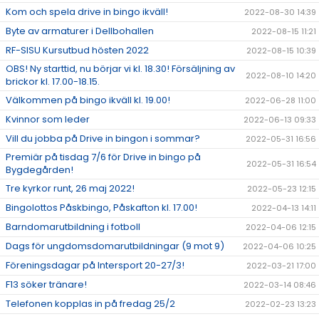
Kom och spela drive in bingo ikväll!
2022-08-30 14:39
Byte av armaturer i Dellbohallen
2022-08-15 11:21
RF-SISU Kursutbud hösten 2022
2022-08-15 10:39
OBS! Ny starttid, nu börjar vi kl. 18.30! Försäljning av
2022-08-10 14:20
brickor kl. 17.00-18.15.
Välkommen på bingo ikväll kl. 19.00!
2022-06-28 11:00
Kvinnor som leder
2022-06-13 09:33
Vill du jobba på Drive in bingon i sommar?
2022-05-31 16:56
Premiär på tisdag 7/6 för Drive in bingo på
2022-05-31 16:54
Bygdegården!
Tre kyrkor runt, 26 maj 2022!
2022-05-23 12:15
Bingolottos Påskbingo, Påskafton kl. 17.00!
2022-04-13 14:11
Barndomarutbildning i fotboll
2022-04-06 12:15
Dags för ungdomsdomarutbildningar (9 mot 9)
2022-04-06 10:25
Föreningsdagar på Intersport 20-27/3!
2022-03-21 17:00
F13 söker tränare!
2022-03-14 08:46
Telefonen kopplas in på fredag 25/2
2022-02-23 13:23