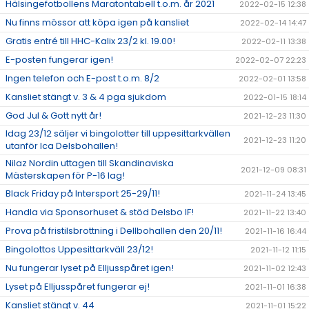
Hälsingefotbollens Maratontabell t.o.m. år 2021
2022-02-15 12:38
Nu finns mössor att köpa igen på kansliet
2022-02-14 14:47
Gratis entré till HHC-Kalix 23/2 kl. 19.00!
2022-02-11 13:38
E-posten fungerar igen!
2022-02-07 22:23
Ingen telefon och E-post t.o.m. 8/2
2022-02-01 13:58
Kansliet stängt v. 3 & 4 pga sjukdom
2022-01-15 18:14
God Jul & Gott nytt år!
2021-12-23 11:30
Idag 23/12 säljer vi bingolotter till uppesittarkvällen
2021-12-23 11:20
utanför Ica Delsbohallen!
Nilaz Nordin uttagen till Skandinaviska
2021-12-09 08:31
Mästerskapen för P-16 lag!
Black Friday på Intersport 25-29/11!
2021-11-24 13:45
Handla via Sponsorhuset & stöd Delsbo IF!
2021-11-22 13:40
Prova på fristilsbrottning i Dellbohallen den 20/11!
2021-11-16 16:44
Bingolottos Uppesittarkväll 23/12!
2021-11-12 11:15
Nu fungerar lyset på Elljusspåret igen!
2021-11-02 12:43
Lyset på Elljusspåret fungerar ej!
2021-11-01 16:38
Kansliet stängt v. 44
2021-11-01 15:22