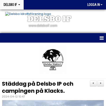
DELSBO IF
LOGGA IN
DELSBO IF
www.delsboif.com
HEM
OM KLUBBEN
BLI MEDLEM
KALENDER
Städdag på Delsbo IP och
<
>
MATCHER
campingen på Klacks.
2024-04-12 10:47
WEBSHOP