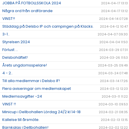
JOBBA PÅ FOTBOLLSSKOLA 2024
2024-04-17 13:13
Några ord från ordförande
2024-04-17 13:12
VINST!!
2024-04-14 07:28
Städdag på Delsbo IP och campingen på Klacks.
2024-04-12 10:47
3-1..
2024-04-07 09:30
Styrelsen 2024
2024-04-04 11:50
Förlust ...
2024-03-29 07:31
Delsbohäftet!
2024-03-26 11:53
Årets ungdomsspelare!
2024-03-25 09:49
4 - 2..
2024-03-24 07:48
Till alla medlemmar i Delsbo IF!
2024-03-14 17:26
Flera aviseringar om medlemskapet
2024-03-12 12:23
Medlemsavgifter -24
2024-03-11 11:22
VINST !!
2024-03-10 09:53
Minicup i Dellbohallen Lördag 24/2 kl 14-18
2024-02-21 08:35
Kallelse till årsmöte.
2024-02-13 13:15
Barnkalas i Dellbohallen!
2024-02-02 12:22