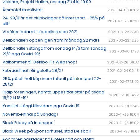
visioner, Projekt Hallen, onsdag 21/4 kl. 19.00
Årsmötet framflyttat
2021-04-08 16:02
24-29/3 är det clubbdagar på Intersport – 25% på
2021-03-25 16:20
allt!
Vi söker ledare till fotbollsskolan 2021
2021-03-22 12:30
Dellbohallen öppen igen from måndag 22 mars
2021-03-22 12:25
Dellbohallen stängd from söndag 14/3 tom söndag
2021-03-10 17:23
21/3 pga Covid-19!
Välkommen till Delsbo IF:s Webshop!
2021-02-26 08:37
Februarifinal i Bingolotto 28/2!
2021-02-24 09:43
25% på ett helt köp inom fotboll på Intersport 22-
2021-02-17 13:40
28/2!
Hjälp föreningen, hämta uppesittarlotter på tisdag
2020-12-10 14:22
15/12 kl 18-19!
Kansliet stängt tillsvidare pga Covid 19
2020-12-01 19:46
Novemberfinal på Söndag!
2020-11-25 16:04
Black Friday på Intersport
2020-11-25 16:02
Black Week på Sponsorhuset, stöd Delsbo IF
2020-11-25 16:01
Köp föreningskläder hos Intersport och stötta