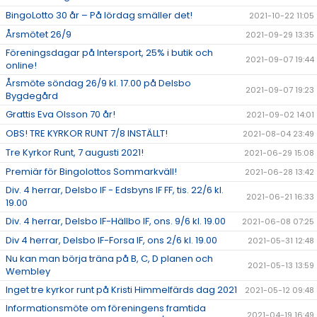
BingoLotto 30 år – På lördag smäller det!
2021-10-22 11:05
Årsmötet 26/9
2021-09-29 13:35
Föreningsdagar på Intersport, 25% i butik och
2021-09-07 19:44
online!
Årsmöte söndag 26/9 kl. 17.00 på Delsbo
2021-09-07 19:23
Bygdegård
Grattis Eva Olsson 70 år!
2021-09-02 14:01
OBS! TRE KYRKOR RUNT 7/8 INSTÄLLT!
2021-08-04 23:49
Tre Kyrkor Runt, 7 augusti 2021!
2021-06-29 15:08
Premiär för Bingolottos Sommarkväll!
2021-06-28 13:42
Div. 4 herrar, Delsbo IF - Edsbyns IF FF, tis. 22/6 kl.
2021-06-21 16:33
19.00
Div. 4 herrar, Delsbo IF-Hällbo IF, ons. 9/6 kl. 19.00
2021-06-08 07:25
Div 4 herrar, Delsbo IF-Forsa IF, ons 2/6 kl. 19.00
2021-05-31 12:48
Nu kan man börja träna på B, C, D planen och
2021-05-13 13:59
Wembley
Inget tre kyrkor runt på Kristi Himmelfärds dag 2021
2021-05-12 09:48
Informationsmöte om föreningens framtida
2021-04-19 16:49