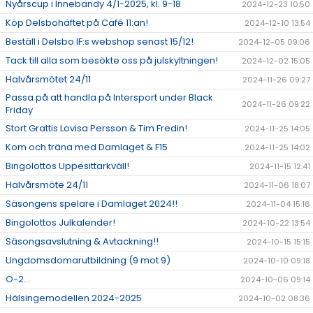
Nyårscup i Innebandy 4/1-2025, kl. 9-18
2024-12-23 10:50
Köp Delsbohäftet på Café 11:an!
2024-12-10 13:54
Beställ i Delsbo IF:s webshop senast 15/12!
2024-12-05 09:06
Tack till alla som besökte oss på julskyltningen!
2024-12-02 15:05
Halvårsmötet 24/11
2024-11-26 09:27
Passa på att handla på Intersport under Black
2024-11-26 09:22
Friday
Stort Grattis Lovisa Persson & Tim Fredin!
2024-11-25 14:05
Kom och träna med Damlaget & F15
2024-11-25 14:02
Bingolottos Uppesittarkväll!
2024-11-15 12:41
Halvårsmöte 24/11
2024-11-06 18:07
Säsongens spelare i Damlaget 2024!!
2024-11-04 15:16
Bingolottos Julkalender!
2024-10-22 13:54
Säsongsavslutning & Avtackning!!
2024-10-15 15:15
Ungdomsdomarutbildning (9 mot 9)
2024-10-10 09:18
O-2...
2024-10-06 09:14
Hälsingemodellen 2024-2025
2024-10-02 08:36