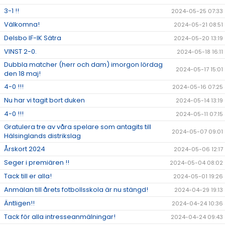
3-1 !!
2024-05-25 07:33
Välkomna!
2024-05-21 08:51
Delsbo IF-IK Sätra
2024-05-20 13:19
VINST 2-0.
2024-05-18 16:11
Dubbla matcher (herr och dam) imorgon lördag
2024-05-17 15:01
den 18 maj!
4-0 !!!
2024-05-16 07:25
Nu har vi tagit bort duken
2024-05-14 13:19
4-0 !!!
2024-05-11 07:15
Gratulera tre av våra spelare som antagits till
2024-05-07 09:01
Hälsinglands distrikslag
Årskort 2024
2024-05-06 12:17
Seger i premiären !!
2024-05-04 08:02
Tack till er alla!
2024-05-01 19:26
Anmälan till årets fotbollsskola är nu stängd!
2024-04-29 19:13
Äntligen!!
2024-04-24 10:36
Tack för alla intresseanmälningar!
2024-04-24 09:43