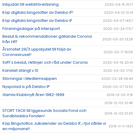
Inbjudan till webbföreläsning
2020-04-15 19:17
Köp digitala bingolotter av Delsbo IF!
2020-04-10 12:14
Köp digitala bingolotter av Delsbo IF
2020-04-07 14:57
Föreningsdagar på Intersport
2020-03-24 17:57
Beslut & rekommendationer gällande Corona
2020-03-20 13:28
från HFF
Årsmötet 29/3 uppskjutet till följd av
2020-03-17 18:09
Coronaviruset!
SvFF:s beslut, riktlinjer och råd under Corona
2020-03-16 20:41
Kansliet stängt v.10
2020-03-02 17:10
Störningar i Medlemsappen
2020-02-28 08:44
Nyspolad is på Delsbo IP
2020-02-07 13:33
Gamla Klubbnytt åren 1982-1999
2019-12-20 11:18
2019-12-02 10:48
STORT TACK till Iggesunds Sociala Fond och
2019-12-02 10:33
Sundbladska Fonden!
Köp Bingolottos Julkalender av Delsbo IF, i fjol sålde vi
2019-11-11 14:21
en miljonvinst!