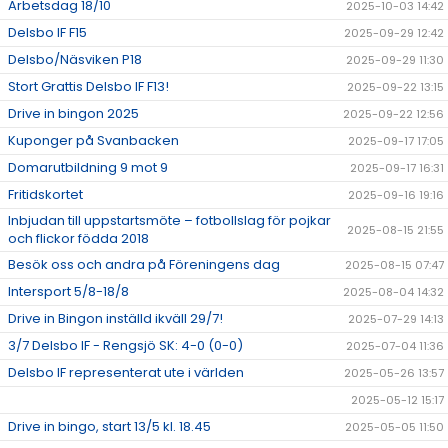
Arbetsdag 18/10
2025-10-03 14:42
Delsbo IF F15
2025-09-29 12:42
Delsbo/Näsviken P18
2025-09-29 11:30
Stort Grattis Delsbo IF F13!
2025-09-22 13:15
Drive in bingon 2025
2025-09-22 12:56
Kuponger på Svanbacken
2025-09-17 17:05
Domarutbildning 9 mot 9
2025-09-17 16:31
Fritidskortet
2025-09-16 19:16
Inbjudan till uppstartsmöte – fotbollslag för pojkar
2025-08-15 21:55
och flickor födda 2018
Besök oss och andra på Föreningens dag
2025-08-15 07:47
Intersport 5/8-18/8
2025-08-04 14:32
Drive in Bingon inställd ikväll 29/7!
2025-07-29 14:13
3/7 Delsbo IF - Rengsjö SK: 4-0 (0-0)
2025-07-04 11:36
Delsbo IF representerat ute i världen
2025-05-26 13:57
2025-05-12 15:17
Drive in bingo, start 13/5 kl. 18.45
2025-05-05 11:50