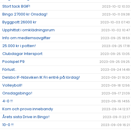
Stort tack BGIF!
2023-10-12 10:33
Bingo 27000 kr Onsdag!
2023-10-11 09:38
Byggpott 26000 kr
2023-10-03 07:43
Upphittat i omklädningsrum
2023-10-02 10:47
Info om medlemsavgifter
2023-09-25 18:59
25.000 kr i potten!
2023-09-25 17:18
Clubdagar Intersport
2023-09-25 13:05
Poolspel P9
2023-09-25 09:25
Förlust..
2023-09-24 14:49
Delsbo IF-Näsviken IK Fri entré på lördag!
2023-09-21 19:20
Volleyboll!
2023-09-18 12:56
Onsdagsbingo!
2023-09-17 21:09
4-0 !!
2023-09-16 14:55
Kom och prova innebandy
2023-09-14 12:37
Årets sista Drive in Bingo!
2023-09-11 22:17
10-0 !!
2023-09-09 16:21