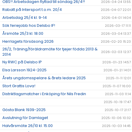
OBS!! Arbetsdagen flyttad till söndag 26/4!!
2026-04-24 13:55
Rabatt på Intersport t.o.m. 20/4
2026-04-07 22:01
Arbetsdag 25/4 kl. 9-14
2026-04-01 14:04
Sök feriejobb hos Delsbo IF!
2026-03-17 11:11
Årsmöte 25/3 kl. 18.00
2026-03-04 13:37
Herrlagets försäsong 2026
2026-02-20 15:23
26/2, Träning/föräldramöte för tjejer födda 2013 &
2026-02-03 12:37
2014
Ny RWC på Delsbo IP
2026-01-23 14:57
Elsa Larsson 1924-2025
2026-01-21 14:01
Årets ungdomsspelare & årets ledare 2025
2025-11-11 12:01
Stort Grattis Lova!
2025-11-07 16:00
Distriktlagsmatcher i Enköping för Nils Fredin
2025-11-03 11:14
2025-10-19 17:47
Gösta Blank 1939-2025
2025-10-17 21:17
Avslutning för Damlaget
2025-10-06 10:32
Halvårsmöte 26/10 kl. 15.00
2025-10-03 14:45