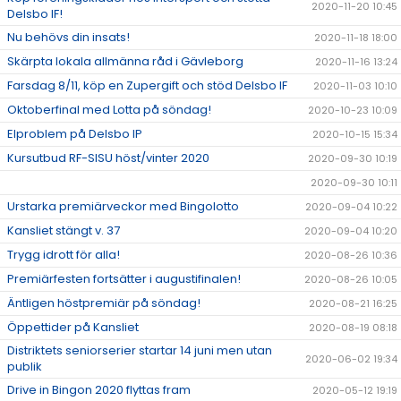
2020-11-20 10:45
Delsbo IF!
Nu behövs din insats!
2020-11-18 18:00
Skärpta lokala allmänna råd i Gävleborg
2020-11-16 13:24
Farsdag 8/11, köp en Zupergift och stöd Delsbo IF
2020-11-03 10:10
Oktoberfinal med Lotta på söndag!
2020-10-23 10:09
Elproblem på Delsbo IP
2020-10-15 15:34
Kursutbud RF-SISU höst/vinter 2020
2020-09-30 10:19
2020-09-30 10:11
Urstarka premiärveckor med Bingolotto
2020-09-04 10:22
Kansliet stängt v. 37
2020-09-04 10:20
Trygg idrott för alla!
2020-08-26 10:36
Premiärfesten fortsätter i augustifinalen!
2020-08-26 10:05
Äntligen höstpremiär på söndag!
2020-08-21 16:25
Öppettider på Kansliet
2020-08-19 08:18
Distriktets seniorserier startar 14 juni men utan
2020-06-02 19:34
publik
Drive in Bingon 2020 flyttas fram
2020-05-12 19:19