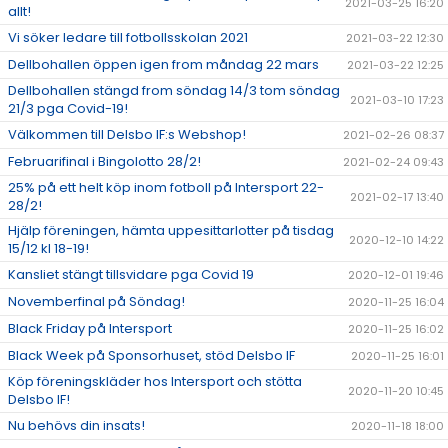
2021-03-25 16:20
allt!
Vi söker ledare till fotbollsskolan 2021
2021-03-22 12:30
Dellbohallen öppen igen from måndag 22 mars
2021-03-22 12:25
Dellbohallen stängd from söndag 14/3 tom söndag
2021-03-10 17:23
21/3 pga Covid-19!
Välkommen till Delsbo IF:s Webshop!
2021-02-26 08:37
Februarifinal i Bingolotto 28/2!
2021-02-24 09:43
25% på ett helt köp inom fotboll på Intersport 22-
2021-02-17 13:40
28/2!
Hjälp föreningen, hämta uppesittarlotter på tisdag
2020-12-10 14:22
15/12 kl 18-19!
Kansliet stängt tillsvidare pga Covid 19
2020-12-01 19:46
Novemberfinal på Söndag!
2020-11-25 16:04
Black Friday på Intersport
2020-11-25 16:02
Black Week på Sponsorhuset, stöd Delsbo IF
2020-11-25 16:01
Köp föreningskläder hos Intersport och stötta
2020-11-20 10:45
Delsbo IF!
Nu behövs din insats!
2020-11-18 18:00