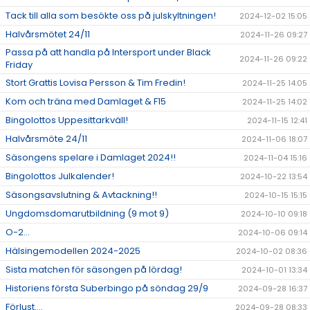
Tack till alla som besökte oss på julskyltningen!
2024-12-02 15:05
Halvårsmötet 24/11
2024-11-26 09:27
Passa på att handla på Intersport under Black
2024-11-26 09:22
Friday
Stort Grattis Lovisa Persson & Tim Fredin!
2024-11-25 14:05
Kom och träna med Damlaget & F15
2024-11-25 14:02
Bingolottos Uppesittarkväll!
2024-11-15 12:41
Halvårsmöte 24/11
2024-11-06 18:07
Säsongens spelare i Damlaget 2024!!
2024-11-04 15:16
Bingolottos Julkalender!
2024-10-22 13:54
Säsongsavslutning & Avtackning!!
2024-10-15 15:15
Ungdomsdomarutbildning (9 mot 9)
2024-10-10 09:18
O-2...
2024-10-06 09:14
Hälsingemodellen 2024-2025
2024-10-02 08:36
Sista matchen för säsongen på lördag!
2024-10-01 13:34
Historiens första Suberbingo på söndag 29/9
2024-09-28 16:37
Förlust....
2024-09-28 08:33