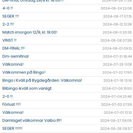
DM-final, onsdag 28/8 kl. 18:00!!!
2024-08-26 17:26
4-0 !!
2024-08-24 22:08
SEGER !!!
2024-08-17 07:15
2-2 !!!
2024-08-12 21:38
Match imorgon 12/8, kl. 19:00!
2024-08-11 20:35
VINST !!
2024-08-08 07:26
DM-FINAL !!!
2024-08-01 09:12
Dm-semifinal
2024-07-31 16:44
Välkomna!
2024-07-29 11:08
Välkommen på Bingo!
2024-07-22 17:50
Bingo i Kväll på Bygdegården. Välkomna!
2024-07-16 13:16
Bilbingo ikväll som vanligt.
2024-07-09 15:50
2-0 !!
2024-07-04 23:46
Förlust !!!!
2024-07-02 07:59
Välkomna!
2024-07-01 12:12
Damlaget välkomnar Valbo FF!
2024-06-27 09:06
SEGER !!!!!!
2024-06-26 06:57