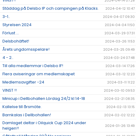
VINST!!
2024-04-14 07:28
Städdag på Delsbo IP och campingen på Klacks.
2024-04-12 10:47
3-1..
2024-04-07 09:30
Styrelsen 2024
2024-04-04 11:50
Förlust ...
2024-03-29 07:31
Delsbohäftet!
2024-03-26 11:53
Årets ungdomsspelare!
2024-03-25 09:49
4 - 2..
2024-03-24 07:48
Till alla medlemmar i Delsbo IF!
2024-03-14 17:26
Flera aviseringar om medlemskapet
2024-03-12 12:23
Medlemsavgifter -24
2024-03-11 11:22
VINST !!
2024-03-10 09:53
Minicup i Dellbohallen Lördag 24/2 kl 14-18
2024-02-21 08:35
Kallelse till årsmöte.
2024-02-13 13:15
Barnkalas i Dellbohallen!
2024-02-02 12:22
Damlaget deltar i Oilquick Cup 2024 under
2024-01-26 13:49
helgen!!