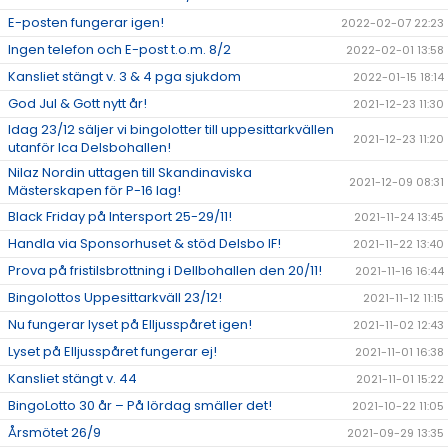
E-posten fungerar igen!
2022-02-07 22:23
Ingen telefon och E-post t.o.m. 8/2
2022-02-01 13:58
Kansliet stängt v. 3 & 4 pga sjukdom
2022-01-15 18:14
God Jul & Gott nytt år!
2021-12-23 11:30
Idag 23/12 säljer vi bingolotter till uppesittarkvällen
2021-12-23 11:20
utanför Ica Delsbohallen!
Nilaz Nordin uttagen till Skandinaviska
2021-12-09 08:31
Mästerskapen för P-16 lag!
Black Friday på Intersport 25-29/11!
2021-11-24 13:45
Handla via Sponsorhuset & stöd Delsbo IF!
2021-11-22 13:40
Prova på fristilsbrottning i Dellbohallen den 20/11!
2021-11-16 16:44
Bingolottos Uppesittarkväll 23/12!
2021-11-12 11:15
Nu fungerar lyset på Elljusspåret igen!
2021-11-02 12:43
Lyset på Elljusspåret fungerar ej!
2021-11-01 16:38
Kansliet stängt v. 44
2021-11-01 15:22
BingoLotto 30 år – På lördag smäller det!
2021-10-22 11:05
Årsmötet 26/9
2021-09-29 13:35