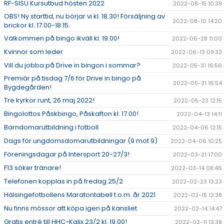
RF-SISU Kursutbud hösten 2022
2022-08-15 10:39
OBS! Ny starttid, nu börjar vi kl. 18.30! Försäljning av
2022-08-10 14:20
brickor kl. 17.00-18.15.
Välkommen på bingo ikväll kl. 19.00!
2022-06-28 11:00
Kvinnor som leder
2022-06-13 09:33
Vill du jobba på Drive in bingon i sommar?
2022-05-31 16:56
Premiär på tisdag 7/6 för Drive in bingo på
2022-05-31 16:54
Bygdegården!
Tre kyrkor runt, 26 maj 2022!
2022-05-23 12:15
Bingolottos Påskbingo, Påskafton kl. 17.00!
2022-04-13 14:11
Barndomarutbildning i fotboll
2022-04-06 12:15
Dags för ungdomsdomarutbildningar (9 mot 9)
2022-04-06 10:25
Föreningsdagar på Intersport 20-27/3!
2022-03-21 17:00
F13 söker tränare!
2022-03-14 08:46
Telefonen kopplas in på fredag 25/2
2022-02-23 13:23
Hälsingefotbollens Maratontabell t.o.m. år 2021
2022-02-15 12:38
Nu finns mössor att köpa igen på kansliet
2022-02-14 14:47
Gratis entré till HHC-Kalix 23/2 kl. 19.00!
2022-02-11 13:38