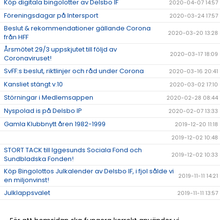
Köp digitala bingolotter av Delsbo IF
2020-04-07 14:57
Föreningsdagar på Intersport
2020-03-24 17:57
Beslut & rekommendationer gällande Corona
2020-03-20 13:28
från HFF
Årsmötet 29/3 uppskjutet till följd av
2020-03-17 18:09
Coronaviruset!
SvFF:s beslut, riktlinjer och råd under Corona
2020-03-16 20:41
Kansliet stängt v.10
2020-03-02 17:10
Störningar i Medlemsappen
2020-02-28 08:44
Nyspolad is på Delsbo IP
2020-02-07 13:33
Gamla Klubbnytt åren 1982-1999
2019-12-20 11:18
2019-12-02 10:48
STORT TACK till Iggesunds Sociala Fond och
2019-12-02 10:33
Sundbladska Fonden!
Köp Bingolottos Julkalender av Delsbo IF, i fjol sålde vi
2019-11-11 14:21
en miljonvinst!
Julklappsvalet
2019-11-11 13:57
Stugan på Sellbergsvallen
2019-11-06 14:48
Delsbo IF bjuder alla på bio via Sponsorhuset!
2019-11-05 16:01