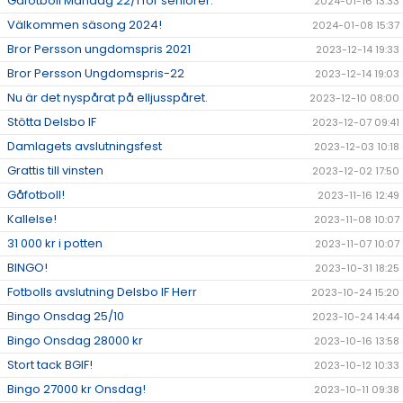
Gåfotboll Måndag 22/1 för seniorer.
2024-01-16 13:33
Välkommen säsong 2024!
2024-01-08 15:37
Bror Persson ungdomspris 2021
2023-12-14 19:33
Bror Persson Ungdomspris-22
2023-12-14 19:03
Nu är det nyspårat på elljusspåret.
2023-12-10 08:00
Stötta Delsbo IF
2023-12-07 09:41
Damlagets avslutningsfest
2023-12-03 10:18
Grattis till vinsten
2023-12-02 17:50
Gåfotboll!
2023-11-16 12:49
Kallelse!
2023-11-08 10:07
31 000 kr i potten
2023-11-07 10:07
BINGO!
2023-10-31 18:25
Fotbolls avslutning Delsbo IF Herr
2023-10-24 15:20
Bingo Onsdag 25/10
2023-10-24 14:44
Bingo Onsdag 28000 kr
2023-10-16 13:58
Stort tack BGIF!
2023-10-12 10:33
Bingo 27000 kr Onsdag!
2023-10-11 09:38