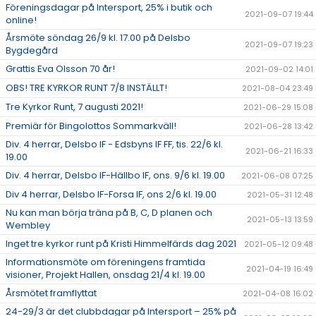
Föreningsdagar på Intersport, 25% i butik och
2021-09-07 19:44
online!
Årsmöte söndag 26/9 kl. 17.00 på Delsbo
2021-09-07 19:23
Bygdegård
Grattis Eva Olsson 70 år!
2021-09-02 14:01
OBS! TRE KYRKOR RUNT 7/8 INSTÄLLT!
2021-08-04 23:49
Tre Kyrkor Runt, 7 augusti 2021!
2021-06-29 15:08
Premiär för Bingolottos Sommarkväll!
2021-06-28 13:42
Div. 4 herrar, Delsbo IF - Edsbyns IF FF, tis. 22/6 kl.
2021-06-21 16:33
19.00
Div. 4 herrar, Delsbo IF-Hällbo IF, ons. 9/6 kl. 19.00
2021-06-08 07:25
Div 4 herrar, Delsbo IF-Forsa IF, ons 2/6 kl. 19.00
2021-05-31 12:48
Nu kan man börja träna på B, C, D planen och
2021-05-13 13:59
Wembley
Inget tre kyrkor runt på Kristi Himmelfärds dag 2021
2021-05-12 09:48
Informationsmöte om föreningens framtida
2021-04-19 16:49
visioner, Projekt Hallen, onsdag 21/4 kl. 19.00
Årsmötet framflyttat
2021-04-08 16:02
24-29/3 är det clubbdagar på Intersport – 25% på