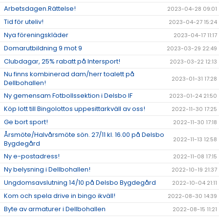
Arbetsdagen.Rättelse!
2023-04-28 09:01
Tid för uteliv!
2023-04-27 15:24
Nya föreningskläder
2023-04-17 11:17
Domarutbildning 9 mot 9
2023-03-29 22:49
Clubdagar, 25% rabatt på Intersport!
2023-03-22 12:13
Nu finns kombinerad dam/herr toalett på
2023-01-31 17:28
Dellbohallen!
Ny gemensam Fotbollssektion i Delsbo IF
2023-01-24 21:50
Köp lott till Bingolottos uppesittarkväll av oss!
2022-11-30 17:25
Ge bort sport!
2022-11-30 17:18
Årsmöte/Halvårsmöte sön. 27/11 kl. 16.00 på Delsbo
2022-11-13 12:58
Bygdegård
Ny e-postadress!
2022-11-08 17:15
Ny belysning i Dellbohallen!
2022-10-19 21:37
Ungdomsavslutning 14/10 på Delsbo Bygdegård
2022-10-04 21:11
Kom och spela drive in bingo ikväll!
2022-08-30 14:39
Byte av armaturer i Dellbohallen
2022-08-15 11:21