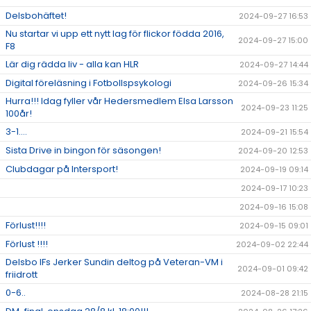
Delsbohäftet!
2024-09-27 16:53
Nu startar vi upp ett nytt lag för flickor födda 2016,
2024-09-27 15:00
F8
Lär dig rädda liv - alla kan HLR
2024-09-27 14:44
Digital föreläsning i Fotbollspsykologi
2024-09-26 15:34
Hurra!!! Idag fyller vår Hedersmedlem Elsa Larsson
2024-09-23 11:25
100år!
3-1....
2024-09-21 15:54
Sista Drive in bingon för säsongen!
2024-09-20 12:53
Clubdagar på Intersport!
2024-09-19 09:14
2024-09-17 10:23
2024-09-16 15:08
Förlust!!!!
2024-09-15 09:01
Förlust !!!!
2024-09-02 22:44
Delsbo IFs Jerker Sundin deltog på Veteran-VM i
2024-09-01 09:42
friidrott
0-6..
2024-08-28 21:15