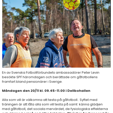
SPONSORER
STÖTTA DIF
KONTAKT
En av Svenska Fotbollförbundets ambassadörer Peter Levin
besökte SPF häromdagen och berättade om gåfotbollens
framfart bland pensionärer i Sverige.
Måndagen den 20/11 kl. 09.45-11.00 i Dellbohallen
Alla som vill är välkomna att testa på gåfotboll.. Syftet med
träningen är att låta alla som vill testa på samt känna glädjen
med gåfotboll, det sociala mervärdet, de fysiologiska effekterna