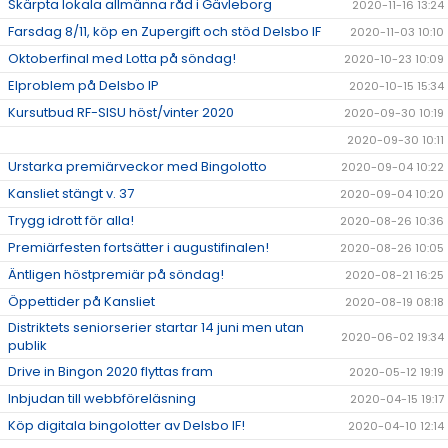
Skärpta lokala allmänna råd i Gävleborg
2020-11-16 13:24
Farsdag 8/11, köp en Zupergift och stöd Delsbo IF
2020-11-03 10:10
Oktoberfinal med Lotta på söndag!
2020-10-23 10:09
Elproblem på Delsbo IP
2020-10-15 15:34
Kursutbud RF-SISU höst/vinter 2020
2020-09-30 10:19
2020-09-30 10:11
Urstarka premiärveckor med Bingolotto
2020-09-04 10:22
Kansliet stängt v. 37
2020-09-04 10:20
Trygg idrott för alla!
2020-08-26 10:36
Premiärfesten fortsätter i augustifinalen!
2020-08-26 10:05
Äntligen höstpremiär på söndag!
2020-08-21 16:25
Öppettider på Kansliet
2020-08-19 08:18
Distriktets seniorserier startar 14 juni men utan
2020-06-02 19:34
publik
Drive in Bingon 2020 flyttas fram
2020-05-12 19:19
Inbjudan till webbföreläsning
2020-04-15 19:17
Köp digitala bingolotter av Delsbo IF!
2020-04-10 12:14