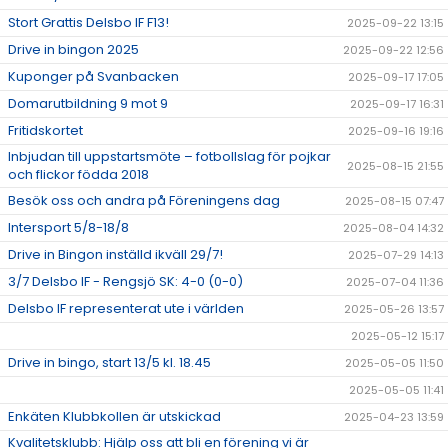
Stort Grattis Delsbo IF F13!
2025-09-22 13:15
Drive in bingon 2025
2025-09-22 12:56
Kuponger på Svanbacken
2025-09-17 17:05
Domarutbildning 9 mot 9
2025-09-17 16:31
Fritidskortet
2025-09-16 19:16
Inbjudan till uppstartsmöte – fotbollslag för pojkar
2025-08-15 21:55
och flickor födda 2018
Besök oss och andra på Föreningens dag
2025-08-15 07:47
Intersport 5/8-18/8
2025-08-04 14:32
Drive in Bingon inställd ikväll 29/7!
2025-07-29 14:13
3/7 Delsbo IF - Rengsjö SK: 4-0 (0-0)
2025-07-04 11:36
Delsbo IF representerat ute i världen
2025-05-26 13:57
2025-05-12 15:17
Drive in bingo, start 13/5 kl. 18.45
2025-05-05 11:50
2025-05-05 11:41
Enkäten Klubbkollen är utskickad
2025-04-23 13:59
Kvalitetsklubb: Hjälp oss att bli en förening vi är