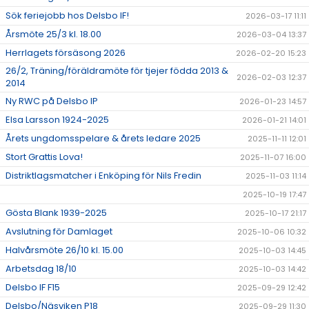
Sök feriejobb hos Delsbo IF!
2026-03-17 11:11
Årsmöte 25/3 kl. 18.00
2026-03-04 13:37
Herrlagets försäsong 2026
2026-02-20 15:23
26/2, Träning/föräldramöte för tjejer födda 2013 &
2026-02-03 12:37
2014
Ny RWC på Delsbo IP
2026-01-23 14:57
Elsa Larsson 1924-2025
2026-01-21 14:01
Årets ungdomsspelare & årets ledare 2025
2025-11-11 12:01
Stort Grattis Lova!
2025-11-07 16:00
Distriktlagsmatcher i Enköping för Nils Fredin
2025-11-03 11:14
2025-10-19 17:47
Gösta Blank 1939-2025
2025-10-17 21:17
Avslutning för Damlaget
2025-10-06 10:32
Halvårsmöte 26/10 kl. 15.00
2025-10-03 14:45
Arbetsdag 18/10
2025-10-03 14:42
Delsbo IF F15
2025-09-29 12:42
Delsbo/Näsviken P18
2025-09-29 11:30