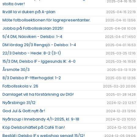
2025-04-16 15:19
stolta över!
Ikväll la vi duken på A-plan
2025-04-15 22:19
Möte fotbollsektionen för lagrepresentanter.
2025-04-10 13:56
Jobba på Fotbollsskolan 2025!
2025-04-08 10:09
5/4 DM, Näsviken - Delsbo: 1-4
2025-04-07 14:50
DM lördag 29/3 Rengsjö - Delsbo: 1-4
2025-04-01 16:53
22/3 Delsbo - Hede: 8-2 (3-1)
2025-03-25 12:16
15/3 DM, Delsbo IF - Iggesunds IK: 4-0
2025-03-16 19:58
Årsmöte 30/3
2025-03-13 11:29
8/3 Delsbo IF-Ytterhogdal: 1-2
2025-03-10 13:36
Fotbollsskola v. 26
2025-02-20 20:06
Damlaget vill ha förstärkning av DIG!
2025-01-28 14:28
Nyårsbingo 31/12
2024-12-23 12:57
God Jul & Gott nytt år!
2024-12-23 12:56
Nyårscup i Innebandy 4/1-2025, kl. 9-18
2024-12-23 10:50
Köp Delsbohäftet på Café 11:an!
2024-12-10 13:54
Beställ i Delsbo IF:s webshop senast 15/12!
2024-12-05 09:06