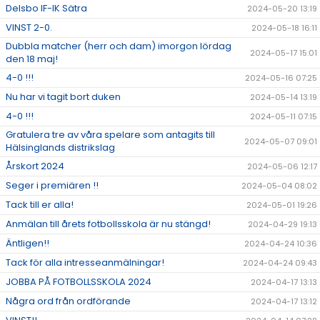
Delsbo IF-IK Sätra
2024-05-20 13:19
VINST 2-0.
2024-05-18 16:11
Dubbla matcher (herr och dam) imorgon lördag
2024-05-17 15:01
den 18 maj!
4-0 !!!
2024-05-16 07:25
Nu har vi tagit bort duken
2024-05-14 13:19
4-0 !!!
2024-05-11 07:15
Gratulera tre av våra spelare som antagits till
2024-05-07 09:01
Hälsinglands distrikslag
Årskort 2024
2024-05-06 12:17
Seger i premiären !!
2024-05-04 08:02
Tack till er alla!
2024-05-01 19:26
Anmälan till årets fotbollsskola är nu stängd!
2024-04-29 19:13
Äntligen!!
2024-04-24 10:36
Tack för alla intresseanmälningar!
2024-04-24 09:43
JOBBA PÅ FOTBOLLSSKOLA 2024
2024-04-17 13:13
Några ord från ordförande
2024-04-17 13:12