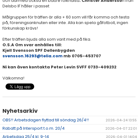
och därmed också en bättre folkhälsa
. Christer Andersso
n från
Delsbo IF håller i passet
Målgruppen för träffen är alla + 60 som vill får komma och testa
på, föreningsanknuten eller inte. Alla kan spela gåfotboll, ingen
förkunskap krävs!
Efter träffen bjuds alla som varit med på fika.
O.S.A Om svar anhålles till:
Kjell Svensson SPF Dellenbygden
svensson.16293@telia.com
mb 0705-453707
Ni kan även kontakta Peter Levin SVFF 0733-409232
Välkomna!
Nyhetsarkiv
OBS!! Arbetsdagen flyttad till söndag 26/4!!
2026-04-24 13:55
Rabatt på Intersport t.o.m. 20/4
2026-04-07 22:01
Arbetsdag 25/4 kl. 9-14
2026-04-01 14:04