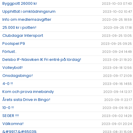
Byggpott 26000 kr
2023-10-03 07:43
Upphittat i omklädningsrum
2023-10-02 10:47
Info om medlemsavgifter
2023-09-25 18:59
25.000 kr i potten!
2023-09-25 17:18
Clubdagar Intersport
2023-09-25 13:05
Poolspel P9
2023-09-25 09:25
Förlust..
2023-09-24 14:49
Delsbo IF-Näsviken IK Fri entré på lördag!
2023-09-21 19:20
Volleyboll!
2023-09-18 12:56
Onsdagsbingo!
2023-09-17 21:09
4-0 !!
2023-09-16 14:55
Kom och prova innebandy
2023-09-14 12:37
Årets sista Drive in Bingo!
2023-09-11 22:17
10-0 !!
2023-09-09 16:21
SEGER !!!
2023-09-02 14:29
Välkomna!
2023-09-01 20:24
&#9917;&#65039;
2023-08-31 15:08