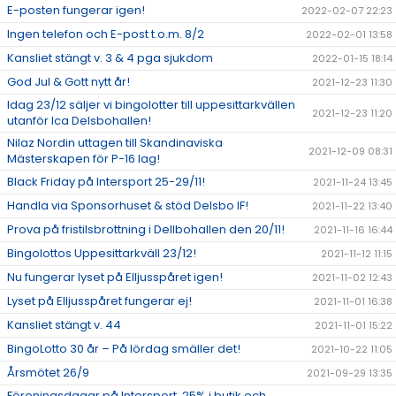
E-posten fungerar igen!
2022-02-07 22:23
Ingen telefon och E-post t.o.m. 8/2
2022-02-01 13:58
Kansliet stängt v. 3 & 4 pga sjukdom
2022-01-15 18:14
God Jul & Gott nytt år!
2021-12-23 11:30
Idag 23/12 säljer vi bingolotter till uppesittarkvällen
2021-12-23 11:20
utanför Ica Delsbohallen!
Nilaz Nordin uttagen till Skandinaviska
2021-12-09 08:31
Mästerskapen för P-16 lag!
Black Friday på Intersport 25-29/11!
2021-11-24 13:45
Handla via Sponsorhuset & stöd Delsbo IF!
2021-11-22 13:40
Prova på fristilsbrottning i Dellbohallen den 20/11!
2021-11-16 16:44
Bingolottos Uppesittarkväll 23/12!
2021-11-12 11:15
Nu fungerar lyset på Elljusspåret igen!
2021-11-02 12:43
Lyset på Elljusspåret fungerar ej!
2021-11-01 16:38
Kansliet stängt v. 44
2021-11-01 15:22
BingoLotto 30 år – På lördag smäller det!
2021-10-22 11:05
Årsmötet 26/9
2021-09-29 13:35
Föreningsdagar på Intersport, 25% i butik och