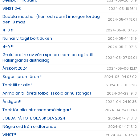
Delsbo IF-IK Sätra
2024-05-20 13:19
VINST 2-0.
2024-05-18 16:11
Dubbla matcher (herr och dam) imorgon lördag
2024-05-17 15:01
den 18 maj!
4-0 !!!
2024-05-16 07:25
Nu har vi tagit bort duken
2024-05-14 13:19
4-0 !!!
2024-05-11 07:15
Gratulera tre av våra spelare som antagits till
2024-05-07 09:01
Hälsinglands distrikslag
Årskort 2024
2024-05-06 12:17
Seger i premiären !!
2024-05-04 08:02
Tack till er alla!
2024-05-01 19:26
Anmälan till årets fotbollsskola är nu stängd!
2024-04-29 19:13
Äntligen!!
2024-04-24 10:36
Tack för alla intresseanmälningar!
2024-04-24 09:43
JOBBA PÅ FOTBOLLSSKOLA 2024
2024-04-17 13:13
Några ord från ordförande
2024-04-17 13:12
VINST!!
2024-04-14 07:28