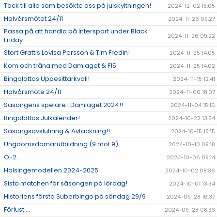
Tack till alla som besökte oss på julskyltningen!
2024-12-02 15:05
Halvårsmötet 24/11
2024-11-26 09:27
Passa på att handla på Intersport under Black
2024-11-26 09:22
Friday
Stort Grattis Lovisa Persson & Tim Fredin!
2024-11-25 14:05
Kom och träna med Damlaget & F15
2024-11-25 14:02
Bingolottos Uppesittarkväll!
2024-11-15 12:41
Halvårsmöte 24/11
2024-11-06 18:07
Säsongens spelare i Damlaget 2024!!
2024-11-04 15:16
Bingolottos Julkalender!
2024-10-22 13:54
Säsongsavslutning & Avtackning!!
2024-10-15 15:15
Ungdomsdomarutbildning (9 mot 9)
2024-10-10 09:18
O-2...
2024-10-06 09:14
Hälsingemodellen 2024-2025
2024-10-02 08:36
Sista matchen för säsongen på lördag!
2024-10-01 13:34
Historiens första Suberbingo på söndag 29/9
2024-09-28 16:37
Förlust....
2024-09-28 08:33