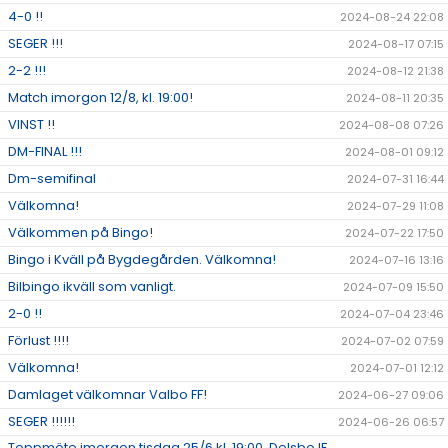
4-0 !!
2024-08-24 22:08
SEGER !!!
2024-08-17 07:15
2-2 !!!
2024-08-12 21:38
Match imorgon 12/8, kl. 19:00!
2024-08-11 20:35
VINST !!
2024-08-08 07:26
DM-FINAL !!!
2024-08-01 09:12
Dm-semifinal
2024-07-31 16:44
Välkomna!
2024-07-29 11:08
Välkommen på Bingo!
2024-07-22 17:50
Bingo i Kväll på Bygdegården. Välkomna!
2024-07-16 13:16
Bilbingo ikväll som vanligt.
2024-07-09 15:50
2-0 !!
2024-07-04 23:46
Förlust !!!!
2024-07-02 07:59
Välkomna!
2024-07-01 12:12
Damlaget välkomnar Valbo FF!
2024-06-27 09:06
SEGER !!!!!!
2024-06-26 06:57
Toppmöte imorgon tisdag 25/6 kl. 19:00, Delsbo IF