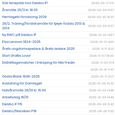
Sök feriejobb hos Delsbo IF!
2026-03-17 11:11
Årsmöte 25/3 kl. 18.00
2026-03-04 13:37
Herrlagets försäsong 2026
2026-02-20 15:23
26/2, Träning/föräldramöte för tjejer födda 2013 &
2026-02-03 12:37
2014
Ny RWC på Delsbo IP
2026-01-23 14:57
Elsa Larsson 1924-2025
2026-01-21 14:01
Årets ungdomsspelare & årets ledare 2025
2025-11-11 12:01
Stort Grattis Lova!
2025-11-07 16:00
Distriktlagsmatcher i Enköping för Nils Fredin
2025-11-03 11:14
2025-10-19 17:47
Gösta Blank 1939-2025
2025-10-17 21:17
Avslutning för Damlaget
2025-10-06 10:32
Halvårsmöte 26/10 kl. 15.00
2025-10-03 14:45
Arbetsdag 18/10
2025-10-03 14:42
Delsbo IF F15
2025-09-29 12:42
Delsbo/Näsviken P18
2025-09-29 11:30