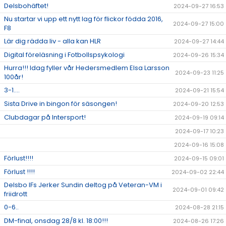
Delsbohäftet!
2024-09-27 16:53
Nu startar vi upp ett nytt lag för flickor födda 2016,
2024-09-27 15:00
F8
Lär dig rädda liv - alla kan HLR
2024-09-27 14:44
Digital föreläsning i Fotbollspsykologi
2024-09-26 15:34
Hurra!!! Idag fyller vår Hedersmedlem Elsa Larsson
2024-09-23 11:25
100år!
3-1....
2024-09-21 15:54
Sista Drive in bingon för säsongen!
2024-09-20 12:53
Clubdagar på Intersport!
2024-09-19 09:14
2024-09-17 10:23
2024-09-16 15:08
Förlust!!!!
2024-09-15 09:01
Förlust !!!!
2024-09-02 22:44
Delsbo IFs Jerker Sundin deltog på Veteran-VM i
2024-09-01 09:42
friidrott
0-6..
2024-08-28 21:15
DM-final, onsdag 28/8 kl. 18:00!!!
2024-08-26 17:26