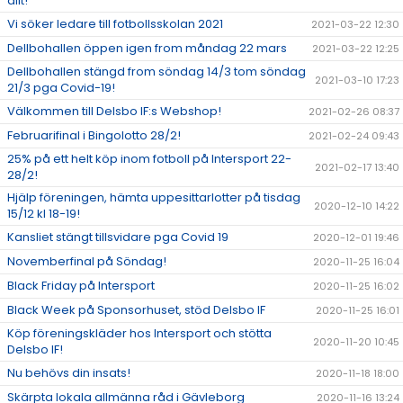
allt!
Vi söker ledare till fotbollsskolan 2021
2021-03-22 12:30
Dellbohallen öppen igen from måndag 22 mars
2021-03-22 12:25
Dellbohallen stängd from söndag 14/3 tom söndag
2021-03-10 17:23
21/3 pga Covid-19!
Välkommen till Delsbo IF:s Webshop!
2021-02-26 08:37
Februarifinal i Bingolotto 28/2!
2021-02-24 09:43
25% på ett helt köp inom fotboll på Intersport 22-
2021-02-17 13:40
28/2!
Hjälp föreningen, hämta uppesittarlotter på tisdag
2020-12-10 14:22
15/12 kl 18-19!
Kansliet stängt tillsvidare pga Covid 19
2020-12-01 19:46
Novemberfinal på Söndag!
2020-11-25 16:04
Black Friday på Intersport
2020-11-25 16:02
Black Week på Sponsorhuset, stöd Delsbo IF
2020-11-25 16:01
Köp föreningskläder hos Intersport och stötta
2020-11-20 10:45
Delsbo IF!
Nu behövs din insats!
2020-11-18 18:00
Skärpta lokala allmänna råd i Gävleborg
2020-11-16 13:24