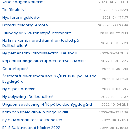
Arbetsdagen.Rättelse!
2023-04-28 09:01
Tid för uteliv!
2023-04-27 15:24
Nya föreningskläder
2023-04-17 11:17
Domarutbildning 9 mot 9
2023-03-29 22:49
Clubdagar, 25% rabatt på Intersport!
2023-03-22 12:13
Nu finns kombinerad dam/herr toalett på
2023-01-31 17:28
Dellbohallen!
Ny gemensam Fotbollssektion i Delsbo IF
2023-01-24 21:50
Köp lott till Bingolottos uppesittarkväll av oss!
2022-11-30 17:25
Ge bort sport!
2022-11-30 17:18
Årsmöte/Halvårsmöte sön. 27/11 kl. 16.00 på Delsbo
2022-11-13 12:58
Bygdegård
Ny e-postadress!
2022-11-08 17:15
Ny belysning i Dellbohallen!
2022-10-19 21:37
Ungdomsavslutning 14/10 på Delsbo Bygdegård
2022-10-04 21:11
Kom och spela drive in bingo ikväll!
2022-08-30 14:39
Byte av armaturer i Dellbohallen
2022-08-15 11:21
RF-SISU Kursutbud hösten 2022
2022-08-15 10:39