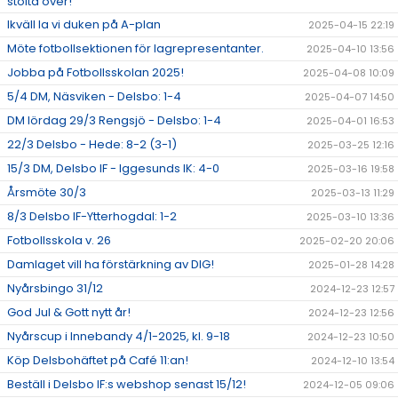
stolta över!
Ikväll la vi duken på A-plan
2025-04-15 22:19
Möte fotbollsektionen för lagrepresentanter.
2025-04-10 13:56
Jobba på Fotbollsskolan 2025!
2025-04-08 10:09
5/4 DM, Näsviken - Delsbo: 1-4
2025-04-07 14:50
DM lördag 29/3 Rengsjö - Delsbo: 1-4
2025-04-01 16:53
22/3 Delsbo - Hede: 8-2 (3-1)
2025-03-25 12:16
15/3 DM, Delsbo IF - Iggesunds IK: 4-0
2025-03-16 19:58
Årsmöte 30/3
2025-03-13 11:29
8/3 Delsbo IF-Ytterhogdal: 1-2
2025-03-10 13:36
Fotbollsskola v. 26
2025-02-20 20:06
Damlaget vill ha förstärkning av DIG!
2025-01-28 14:28
Nyårsbingo 31/12
2024-12-23 12:57
God Jul & Gott nytt år!
2024-12-23 12:56
Nyårscup i Innebandy 4/1-2025, kl. 9-18
2024-12-23 10:50
Köp Delsbohäftet på Café 11:an!
2024-12-10 13:54
Beställ i Delsbo IF:s webshop senast 15/12!
2024-12-05 09:06