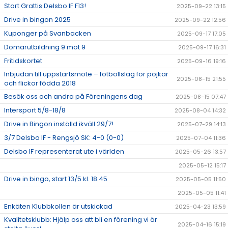
Stort Grattis Delsbo IF F13!
2025-09-22 13:15
Drive in bingon 2025
2025-09-22 12:56
Kuponger på Svanbacken
2025-09-17 17:05
Domarutbildning 9 mot 9
2025-09-17 16:31
Fritidskortet
2025-09-16 19:16
Inbjudan till uppstartsmöte – fotbollslag för pojkar
2025-08-15 21:55
och flickor födda 2018
Besök oss och andra på Föreningens dag
2025-08-15 07:47
Intersport 5/8-18/8
2025-08-04 14:32
Drive in Bingon inställd ikväll 29/7!
2025-07-29 14:13
3/7 Delsbo IF - Rengsjö SK: 4-0 (0-0)
2025-07-04 11:36
Delsbo IF representerat ute i världen
2025-05-26 13:57
2025-05-12 15:17
Drive in bingo, start 13/5 kl. 18.45
2025-05-05 11:50
2025-05-05 11:41
Enkäten Klubbkollen är utskickad
2025-04-23 13:59
Kvalitetsklubb: Hjälp oss att bli en förening vi är
2025-04-16 15:19