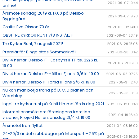
2021-09-07 19:44
online!
Årsmöte söndag 26/9 kl. 17.00 på Delsbo
2021-09-07 19:23
Bygdegård
Grattis Eva Olsson 70 år!
2021-09-02 14:01
OBS! TRE KYRKOR RUNT 7/8 INSTÄLLT!
2021-08-04 23:49
Tre Kyrkor Runt, 7 augusti 2021!
2021-06-29 15:08
Premiär för Bingolottos Sommarkväll!
2021-06-28 13:42
Div. 4 herrar, Delsbo IF - Edsbyns IF FF, tis. 22/6 kl.
2021-06-21 16:33
19.00
Div. 4 herrar, Delsbo IF-Hällbo IF, ons. 9/6 kl. 19.00
2021-06-08 07:25
Div 4 herrar, Delsbo IF-Forsa IF, ons 2/6 kl. 19.00
2021-05-31 12:48
Nu kan man börja träna på B, C, D planen och
2021-05-13 13:59
Wembley
Inget tre kyrkor runt på Kristi Himmelfärds dag 2021
2021-05-12 09:48
Informationsmöte om föreningens framtida
2021-04-19 16:49
visioner, Projekt Hallen, onsdag 21/4 kl. 19.00
Årsmötet framflyttat
2021-04-08 16:02
24-29/3 är det clubbdagar på Intersport – 25% på
2021-03-25 16:20