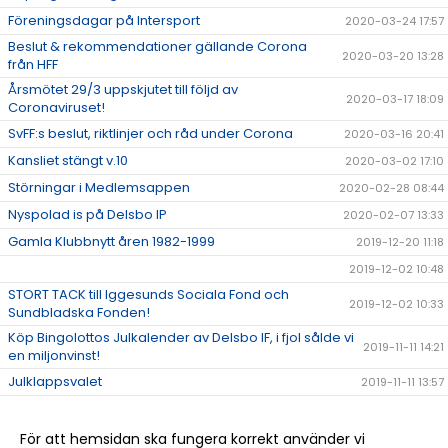
Föreningsdagar på Intersport
2020-03-24 17:57
Beslut & rekommendationer gällande Corona
2020-03-20 13:28
från HFF
Årsmötet 29/3 uppskjutet till följd av
2020-03-17 18:09
Coronaviruset!
SvFF:s beslut, riktlinjer och råd under Corona
2020-03-16 20:41
Kansliet stängt v.10
2020-03-02 17:10
Störningar i Medlemsappen
2020-02-28 08:44
Nyspolad is på Delsbo IP
2020-02-07 13:33
Gamla Klubbnytt åren 1982-1999
2019-12-20 11:18
2019-12-02 10:48
STORT TACK till Iggesunds Sociala Fond och
2019-12-02 10:33
Sundbladska Fonden!
Köp Bingolottos Julkalender av Delsbo IF, i fjol sålde vi
2019-11-11 14:21
en miljonvinst!
Julklappsvalet
2019-11-11 13:57
Stugan på Sellbergsvallen
2019-11-06 14:48
Delsbo IF bjuder alla på bio via Sponsorhuset!
2019-11-05 16:01
För att hemsidan ska fungera korrekt använder vi