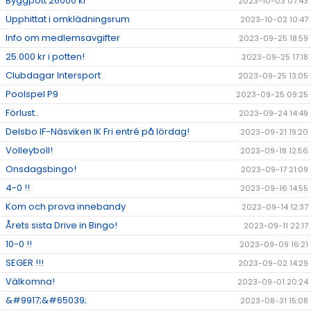
Byggpott 26000 kr
2023-10-03 07:43
Upphittat i omklädningsrum
2023-10-02 10:47
Info om medlemsavgifter
2023-09-25 18:59
25.000 kr i potten!
2023-09-25 17:18
Clubdagar Intersport
2023-09-25 13:05
Poolspel P9
2023-09-25 09:25
Förlust..
2023-09-24 14:49
Delsbo IF-Näsviken IK Fri entré på lördag!
2023-09-21 19:20
Volleyboll!
2023-09-18 12:56
Onsdagsbingo!
2023-09-17 21:09
4-0 !!
2023-09-16 14:55
Kom och prova innebandy
2023-09-14 12:37
Årets sista Drive in Bingo!
2023-09-11 22:17
10-0 !!
2023-09-09 16:21
SEGER !!!
2023-09-02 14:29
Välkomna!
2023-09-01 20:24
&#9917;&#65039;
2023-08-31 15:08