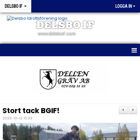
DELSBO IF
LOGGA IN
DELSBO IF
www.delsboif.com
HEM
OM KLUBBEN
BLI MEDLEM
KALENDER
Stort tack BGIF!
<
>
MATCHER
2023-10-12 10:33
WEBSHOP