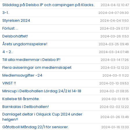
Städdag på Delsbo IP och campingen på Klacks.
2024-04-12 10:47
3-1..
2024-04-07 09:30
Styrelsen 2024
2024-04-04 11:50
Förlust ...
2024-03-29 07:31
Delsbohäftet!
2024-03-26 11:53
Årets ungdomsspelare!
2024-03-25 09:49
4 - 2..
2024-03-24 07:48
Till alla medlemmar i Delsbo IF!
2024-03-14 17:26
Flera aviseringar om medlemskapet
2024-03-12 12:23
Medlemsavgifter -24
2024-03-11 11:22
VINST !!
2024-03-10 09:53
Minicup i Dellbohallen Lördag 24/2 kl 14-18
2024-02-21 08:35
Kallelse till årsmöte.
2024-02-13 13:15
Barnkalas i Dellbohallen!
2024-02-02 12:22
Damlaget deltar i Oilquick Cup 2024 under
2024-01-26 13:49
helgen!!
Gåfotboll Måndag 22/1 för seniorer.
2024-01-16 13:33