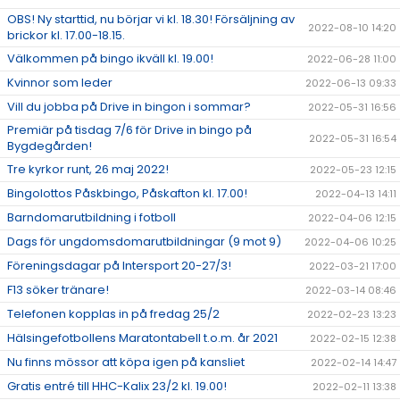
OBS! Ny starttid, nu börjar vi kl. 18.30! Försäljning av
2022-08-10 14:20
brickor kl. 17.00-18.15.
Välkommen på bingo ikväll kl. 19.00!
2022-06-28 11:00
Kvinnor som leder
2022-06-13 09:33
Vill du jobba på Drive in bingon i sommar?
2022-05-31 16:56
Premiär på tisdag 7/6 för Drive in bingo på
2022-05-31 16:54
Bygdegården!
Tre kyrkor runt, 26 maj 2022!
2022-05-23 12:15
Bingolottos Påskbingo, Påskafton kl. 17.00!
2022-04-13 14:11
Barndomarutbildning i fotboll
2022-04-06 12:15
Dags för ungdomsdomarutbildningar (9 mot 9)
2022-04-06 10:25
Föreningsdagar på Intersport 20-27/3!
2022-03-21 17:00
F13 söker tränare!
2022-03-14 08:46
Telefonen kopplas in på fredag 25/2
2022-02-23 13:23
Hälsingefotbollens Maratontabell t.o.m. år 2021
2022-02-15 12:38
Nu finns mössor att köpa igen på kansliet
2022-02-14 14:47
Gratis entré till HHC-Kalix 23/2 kl. 19.00!
2022-02-11 13:38