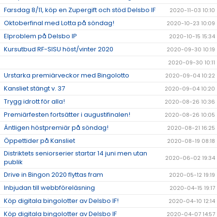
Farsdag 8/11, köp en Zupergift och stöd Delsbo IF
2020-11-03 10:10
Oktoberfinal med Lotta på söndag!
2020-10-23 10:09
Elproblem på Delsbo IP
2020-10-15 15:34
Kursutbud RF-SISU höst/vinter 2020
2020-09-30 10:19
2020-09-30 10:11
Urstarka premiärveckor med Bingolotto
2020-09-04 10:22
Kansliet stängt v. 37
2020-09-04 10:20
Trygg idrott för alla!
2020-08-26 10:36
Premiärfesten fortsätter i augustifinalen!
2020-08-26 10:05
Äntligen höstpremiär på söndag!
2020-08-21 16:25
Öppettider på Kansliet
2020-08-19 08:18
Distriktets seniorserier startar 14 juni men utan
2020-06-02 19:34
publik
Drive in Bingon 2020 flyttas fram
2020-05-12 19:19
Inbjudan till webbföreläsning
2020-04-15 19:17
Köp digitala bingolotter av Delsbo IF!
2020-04-10 12:14
Köp digitala bingolotter av Delsbo IF
2020-04-07 14:57