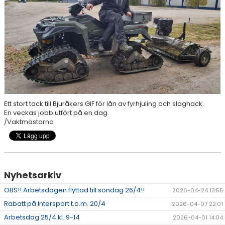
SPONSORER
STÖTTA DIF
KONTAKT
Ett stort tack till Bjuråkers GIF för lån av fyrhjuling och slaghack.
En veckas jobb utfört på en dag.
/Vaktmästarna
Nyhetsarkiv
OBS!! Arbetsdagen flyttad till söndag 26/4!!
2026-04-24 13:55
Rabatt på Intersport t.o.m. 20/4
2026-04-07 22:01
Arbetsdag 25/4 kl. 9-14
2026-04-01 14:04