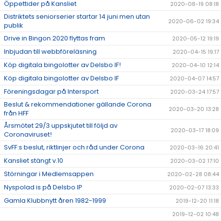
Öppettider på Kansliet
2020-08-19 08:18
Distriktets seniorserier startar 14 juni men utan
2020-06-02 19:34
publik
Drive in Bingon 2020 flyttas fram
2020-05-12 19:19
Inbjudan till webbföreläsning
2020-04-15 19:17
Köp digitala bingolotter av Delsbo IF!
2020-04-10 12:14
Köp digitala bingolotter av Delsbo IF
2020-04-07 14:57
Föreningsdagar på Intersport
2020-03-24 17:57
Beslut & rekommendationer gällande Corona
2020-03-20 13:28
från HFF
Årsmötet 29/3 uppskjutet till följd av
2020-03-17 18:09
Coronaviruset!
SvFF:s beslut, riktlinjer och råd under Corona
2020-03-16 20:41
Kansliet stängt v.10
2020-03-02 17:10
Störningar i Medlemsappen
2020-02-28 08:44
Nyspolad is på Delsbo IP
2020-02-07 13:33
Gamla Klubbnytt åren 1982-1999
2019-12-20 11:18
2019-12-02 10:48