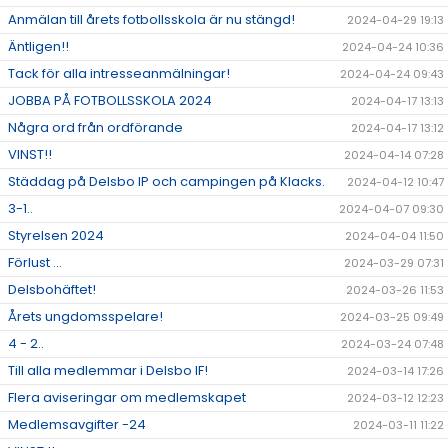
Anmälan till årets fotbollsskola är nu stängd!
2024-04-29 19:13
Äntligen!!
2024-04-24 10:36
Tack för alla intresseanmälningar!
2024-04-24 09:43
JOBBA PÅ FOTBOLLSSKOLA 2024
2024-04-17 13:13
Några ord från ordförande
2024-04-17 13:12
VINST!!
2024-04-14 07:28
Städdag på Delsbo IP och campingen på Klacks.
2024-04-12 10:47
3-1..
2024-04-07 09:30
Styrelsen 2024
2024-04-04 11:50
Förlust ...
2024-03-29 07:31
Delsbohäftet!
2024-03-26 11:53
Årets ungdomsspelare!
2024-03-25 09:49
4 - 2..
2024-03-24 07:48
Till alla medlemmar i Delsbo IF!
2024-03-14 17:26
Flera aviseringar om medlemskapet
2024-03-12 12:23
Medlemsavgifter -24
2024-03-11 11:22