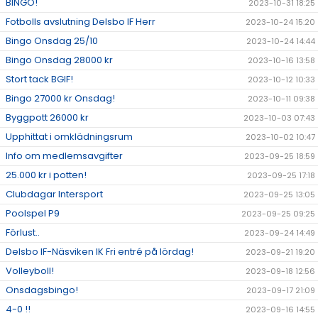
BINGO!
2023-10-31 18:25
Fotbolls avslutning Delsbo IF Herr
2023-10-24 15:20
Bingo Onsdag 25/10
2023-10-24 14:44
Bingo Onsdag 28000 kr
2023-10-16 13:58
Stort tack BGIF!
2023-10-12 10:33
Bingo 27000 kr Onsdag!
2023-10-11 09:38
Byggpott 26000 kr
2023-10-03 07:43
Upphittat i omklädningsrum
2023-10-02 10:47
Info om medlemsavgifter
2023-09-25 18:59
25.000 kr i potten!
2023-09-25 17:18
Clubdagar Intersport
2023-09-25 13:05
Poolspel P9
2023-09-25 09:25
Förlust..
2023-09-24 14:49
Delsbo IF-Näsviken IK Fri entré på lördag!
2023-09-21 19:20
Volleyboll!
2023-09-18 12:56
Onsdagsbingo!
2023-09-17 21:09
4-0 !!
2023-09-16 14:55