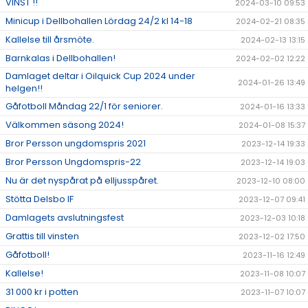
VINST !!
2024-03-10 09:53
Minicup i Dellbohallen Lördag 24/2 kl 14-18
2024-02-21 08:35
Kallelse till årsmöte.
2024-02-13 13:15
Barnkalas i Dellbohallen!
2024-02-02 12:22
Damlaget deltar i Oilquick Cup 2024 under
2024-01-26 13:49
helgen!!
Gåfotboll Måndag 22/1 för seniorer.
2024-01-16 13:33
Välkommen säsong 2024!
2024-01-08 15:37
Bror Persson ungdomspris 2021
2023-12-14 19:33
Bror Persson Ungdomspris-22
2023-12-14 19:03
Nu är det nyspårat på elljusspåret.
2023-12-10 08:00
Stötta Delsbo IF
2023-12-07 09:41
Damlagets avslutningsfest
2023-12-03 10:18
Grattis till vinsten
2023-12-02 17:50
Gåfotboll!
2023-11-16 12:49
Kallelse!
2023-11-08 10:07
31 000 kr i potten
2023-11-07 10:07