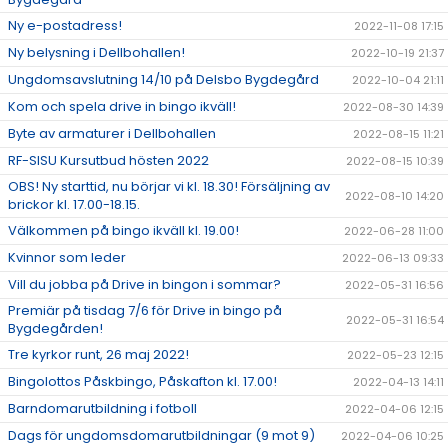
Ny e-postadress!
2022-11-08 17:15
Ny belysning i Dellbohallen!
2022-10-19 21:37
Ungdomsavslutning 14/10 på Delsbo Bygdegård
2022-10-04 21:11
Kom och spela drive in bingo ikväll!
2022-08-30 14:39
Byte av armaturer i Dellbohallen
2022-08-15 11:21
RF-SISU Kursutbud hösten 2022
2022-08-15 10:39
OBS! Ny starttid, nu börjar vi kl. 18.30! Försäljning av
2022-08-10 14:20
brickor kl. 17.00-18.15.
Välkommen på bingo ikväll kl. 19.00!
2022-06-28 11:00
Kvinnor som leder
2022-06-13 09:33
Vill du jobba på Drive in bingon i sommar?
2022-05-31 16:56
Premiär på tisdag 7/6 för Drive in bingo på
2022-05-31 16:54
Bygdegården!
Tre kyrkor runt, 26 maj 2022!
2022-05-23 12:15
Bingolottos Påskbingo, Påskafton kl. 17.00!
2022-04-13 14:11
Barndomarutbildning i fotboll
2022-04-06 12:15
Dags för ungdomsdomarutbildningar (9 mot 9)
2022-04-06 10:25