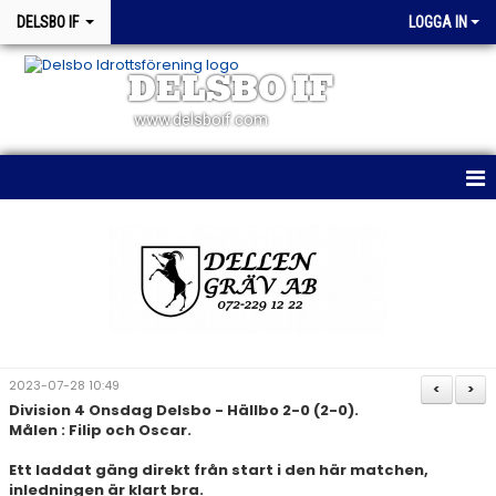
DELSBO IF
LOGGA IN
DELSBO IF
www.delsboif.com
HEM
OM KLUBBEN
BLI MEDLEM
KALENDER
2023-07-28 10:49
<
>
Division 4 Onsdag Delsbo - Hällbo 2-0 (2-0).
MATCHER
Målen : Filip och Oscar.
WEBSHOP
Ett laddat gäng direkt från start i den här matchen,
inledningen är klart bra.