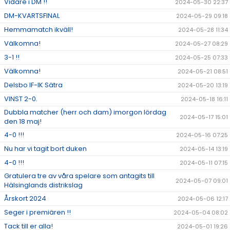
Vidare i DM !!
2024-05-30 22:37
DM-KVARTSFINAL
2024-05-29 09:18
Hemmamatch ikväll!
2024-05-28 11:34
Välkomna!
2024-05-27 08:29
3-1 !!
2024-05-25 07:33
Välkomna!
2024-05-21 08:51
Delsbo IF-IK Sätra
2024-05-20 13:19
VINST 2-0.
2024-05-18 16:11
Dubbla matcher (herr och dam) imorgon lördag
2024-05-17 15:01
den 18 maj!
4-0 !!!
2024-05-16 07:25
Nu har vi tagit bort duken
2024-05-14 13:19
4-0 !!!
2024-05-11 07:15
Gratulera tre av våra spelare som antagits till
2024-05-07 09:01
Hälsinglands distrikslag
Årskort 2024
2024-05-06 12:17
Seger i premiären !!
2024-05-04 08:02
Tack till er alla!
2024-05-01 19:26