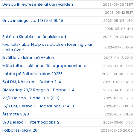
Delsbo IF representerat ute i världen
2025-05-26 13:57
2025-05-12 15:17
Drive in bingo, start 13/5 kl. 18.45
2025-05-05 11:50
2025-05-05 11:41
Enkäten Klubbkollen är utskickad
2025-04-23 13:59
Kvalitetsklubb: Hjälp oss att bli en förening vi är
2025-04-16 15:19
stolta över!
Ikväll la vi duken på A-plan
2025-04-15 22:19
Möte fotbollsektionen för lagrepresentanter.
2025-04-10 13:56
Jobba på Fotbollsskolan 2025!
2025-04-08 10:09
5/4 DM, Näsviken - Delsbo: 1-4
2025-04-07 14:50
DM lördag 29/3 Rengsjö - Delsbo: 1-4
2025-04-01 16:53
22/3 Delsbo - Hede: 8-2 (3-1)
2025-03-25 12:16
15/3 DM, Delsbo IF - Iggesunds IK: 4-0
2025-03-16 19:58
Årsmöte 30/3
2025-03-13 11:29
8/3 Delsbo IF-Ytterhogdal: 1-2
2025-03-10 13:36
Fotbollsskola v. 26
2025-02-20 20:06