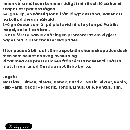
Innan våra mål som kommer tidigt i min 8 och 10 så har vi
SPONSORER
skapat ett par bra lägen..
1-0 gn Filip, en känslig lobb från långt avstånd, vaket att
STÖTTA DIF
ha koll på deras målvakt.
2-0 gn Oscar som är på plats vid första ytan på Patriks
KONTAKT
inspel, enkelt och bra..
En bra första halvlek där ingen protesterat om vi gjort
något mål till för chanser skapades..
Efter paus så blir det sämre spel,nån chans skapades dock
men som helhet en svag avslutning..
Vi tar med oss prestationen från första halvlek till nästa
match som är på Onsdag mot Ilsbo borta.
Laget :
Mattias - Simon, Niclas, Gonok, Patrik - Nazir, Viktor, Robin,
Filip - Erik, Oscar - Fredrik, Johan, Linus, Olle, Pontus, Tim.