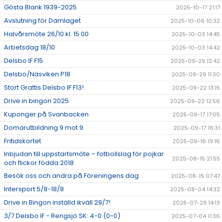
Gösta Blank 1939-2025
2025-10-17 21:17
Avslutning för Damlaget
2025-10-06 10:32
Halvårsmöte 26/10 kl. 15.00
2025-10-03 14:45
Arbetsdag 18/10
2025-10-03 14:42
Delsbo IF F15
2025-09-29 12:42
Delsbo/Näsviken P18
2025-09-29 11:30
Stort Grattis Delsbo IF F13!
2025-09-22 13:15
Drive in bingon 2025
2025-09-22 12:56
Kuponger på Svanbacken
2025-09-17 17:05
Domarutbildning 9 mot 9
2025-09-17 16:31
Fritidskortet
2025-09-16 19:16
Inbjudan till uppstartsmöte – fotbollslag för pojkar
2025-08-15 21:55
och flickor födda 2018
Besök oss och andra på Föreningens dag
2025-08-15 07:47
Intersport 5/8-18/8
2025-08-04 14:32
Drive in Bingon inställd ikväll 29/7!
2025-07-29 14:13
3/7 Delsbo IF - Rengsjö SK: 4-0 (0-0)
2025-07-04 11:36