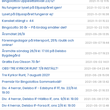
Bingolottos Uppesittarkväll 23/12!
2021-11-12 11:15
Nu fungerar lyset på Elljusspåret igen!
2021-11-02 12:43
Lyset på Elljusspåret fungerar ej!
2021-11-01 16:38
Kansliet stängt v. 44
2021-11-01 15:22
BingoLotto 30 år – På lördag smäller det!
2021-10-22 11:05
Årsmötet 26/9
2021-09-29 13:35
Föreningsdagar på Intersport, 25% i butik och
2021-09-07 19:44
online!
Årsmöte söndag 26/9 kl. 17.00 på Delsbo
2021-09-07 19:23
Bygdegård
Grattis Eva Olsson 70 år!
2021-09-02 14:01
OBS! TRE KYRKOR RUNT 7/8 INSTÄLLT!
2021-08-04 23:49
Tre Kyrkor Runt, 7 augusti 2021!
2021-06-29 15:08
Premiär för Bingolottos Sommarkväll!
2021-06-28 13:42
Div. 4 herrar, Delsbo IF - Edsbyns IF FF, tis. 22/6 kl.
2021-06-21 16:33
19.00
Div. 4 herrar, Delsbo IF-Hällbo IF, ons. 9/6 kl. 19.00
2021-06-08 07:25
Div 4 herrar, Delsbo IF-Forsa IF, ons 2/6 kl. 19.00
2021-05-31 12:48