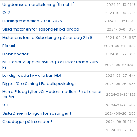
Ungdomsdomarutbildning (9 mot 9)
2024-10-10 09:18
O-2...
2024-10-06 09:14
Hälsingemodellen 2024-2025
2024-10-02 08:36
Sista matchen för säsongen på lördag!
2024-10-01 13:34
Historiens första Suberbingo på söndag 29/9
2024-09-28 16:37
Förlust....
2024-09-28 08:33
Delsbohäftet!
2024-09-27 16:53
Nu startar vi upp ett nytt lag för flickor födda 2016,
2024-09-27 15:00
F8
Lär dig rädda liv - alla kan HLR
2024-09-27 14:44
Digital föreläsning i Fotbollspsykologi
2024-09-26 15:34
Hurra!!! Idag fyller vår Hedersmedlem Elsa Larsson
2024-09-23 11:25
100år!
3-1....
2024-09-21 15:54
Sista Drive in bingon för säsongen!
2024-09-20 12:53
Clubdagar på Intersport!
2024-09-19 09:14
2024-09-17 10:23