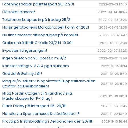
Föreningsdagar på Intersport 20-27/3!
2022-03-21 17:00
F13 söker tränare!
2022-03-14 08:46
Telefonen kopplas in på fredag 25/2
2022-02-23 13:23
Hälsingefotbollens Maratontabell t.o.m. år 2021
2022-02-15 12:38
Nu finns mössor att köpa igen på kansliet
2022-02-14 14:47
Gratis entré till HHC-Kalix 23/2 kl. 19.00!
2022-02-11 13:38
E-posten fungerar igen!
2022-02-07 22:23
Ingen telefon och E-post t.o.m. 8/2
2022-02-01 13:58
Kansliet stängt v. 3 & 4 pga sjukdom
2022-01-15 18:14
God Jul & Gott nytt år!
2021-12-23 11:30
Idag 23/12 säljer vi bingolotter till uppesittarkvällen
2021-12-23 11:20
utanför Ica Delsbohallen!
Nilaz Nordin uttagen till Skandinaviska
2021-12-09 08:31
Mästerskapen för P-16 lag!
Black Friday på Intersport 25-29/11!
2021-11-24 13:45
Handla via Sponsorhuset & stöd Delsbo IF!
2021-11-22 13:40
Prova på fristilsbrottning i Dellbohallen den 20/11!
2021-11-16 16:44