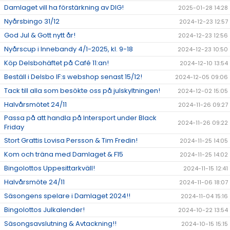
Damlaget vill ha förstärkning av DIG!
2025-01-28 14:28
Nyårsbingo 31/12
2024-12-23 12:57
God Jul & Gott nytt år!
2024-12-23 12:56
Nyårscup i Innebandy 4/1-2025, kl. 9-18
2024-12-23 10:50
Köp Delsbohäftet på Café 11:an!
2024-12-10 13:54
Beställ i Delsbo IF:s webshop senast 15/12!
2024-12-05 09:06
Tack till alla som besökte oss på julskyltningen!
2024-12-02 15:05
Halvårsmötet 24/11
2024-11-26 09:27
Passa på att handla på Intersport under Black
2024-11-26 09:22
Friday
Stort Grattis Lovisa Persson & Tim Fredin!
2024-11-25 14:05
Kom och träna med Damlaget & F15
2024-11-25 14:02
Bingolottos Uppesittarkväll!
2024-11-15 12:41
Halvårsmöte 24/11
2024-11-06 18:07
Säsongens spelare i Damlaget 2024!!
2024-11-04 15:16
Bingolottos Julkalender!
2024-10-22 13:54
Säsongsavslutning & Avtackning!!
2024-10-15 15:15