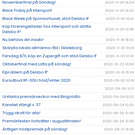
Novemberfinal på Söndag!
2020-11-25 16:04
Black Friday på Intersport
2020-11-25 16:02
Black Week på Sponsorhuset, stöd Delsbo IF
2020-11-25 16:01
Köp föreningskläder hos Intersport och stötta
2020-11-20 10:45
Delsbo IF!
Nu behövs din insats!
2020-11-18 18:00
Skärpta lokala allmänna råd i Gävleborg
2020-11-16 13:24
Farsdag 8/11, köp en Zupergift och stöd Delsbo IF
2020-11-03 10:10
Oktoberfinal med Lotta på söndag!
2020-10-23 10:09
Elproblem på Delsbo IP
2020-10-15 15:34
Kursutbud RF-SISU höst/vinter 2020
2020-09-30 10:19
2020-09-30 10:11
Urstarka premiärveckor med Bingolotto
2020-09-04 10:22
Kansliet stängt v. 37
2020-09-04 10:20
Trygg idrott för alla!
2020-08-26 10:36
Premiärfesten fortsätter i augustifinalen!
2020-08-26 10:05
Äntligen höstpremiär på söndag!
2020-08-21 16:25