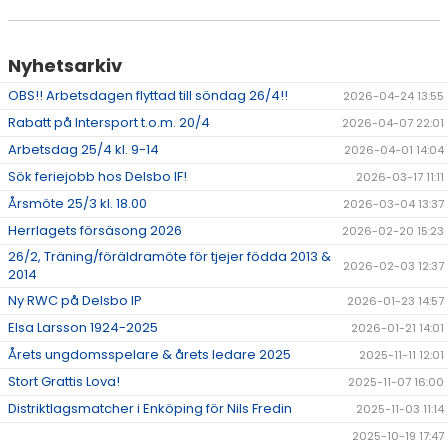
Nyhetsarkiv
OBS!! Arbetsdagen flyttad till söndag 26/4!!
2026-04-24 13:55
Rabatt på Intersport t.o.m. 20/4
2026-04-07 22:01
Arbetsdag 25/4 kl. 9-14
2026-04-01 14:04
Sök feriejobb hos Delsbo IF!
2026-03-17 11:11
Årsmöte 25/3 kl. 18.00
2026-03-04 13:37
Herrlagets försäsong 2026
2026-02-20 15:23
26/2, Träning/föräldramöte för tjejer födda 2013 &
2026-02-03 12:37
2014
Ny RWC på Delsbo IP
2026-01-23 14:57
Elsa Larsson 1924-2025
2026-01-21 14:01
Årets ungdomsspelare & årets ledare 2025
2025-11-11 12:01
Stort Grattis Lova!
2025-11-07 16:00
Distriktlagsmatcher i Enköping för Nils Fredin
2025-11-03 11:14
2025-10-19 17:47