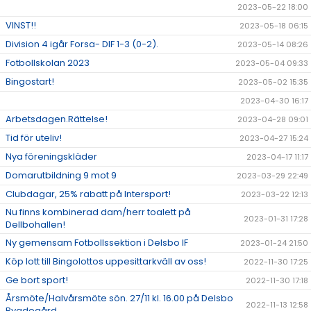
2023-05-22 18:00
VINST!!
2023-05-18 06:15
Division 4 igår Forsa- DIF 1-3 (0-2).
2023-05-14 08:26
Fotbollskolan 2023
2023-05-04 09:33
Bingostart!
2023-05-02 15:35
2023-04-30 16:17
Arbetsdagen.Rättelse!
2023-04-28 09:01
Tid för uteliv!
2023-04-27 15:24
Nya föreningskläder
2023-04-17 11:17
Domarutbildning 9 mot 9
2023-03-29 22:49
Clubdagar, 25% rabatt på Intersport!
2023-03-22 12:13
Nu finns kombinerad dam/herr toalett på
2023-01-31 17:28
Dellbohallen!
Ny gemensam Fotbollssektion i Delsbo IF
2023-01-24 21:50
Köp lott till Bingolottos uppesittarkväll av oss!
2022-11-30 17:25
Ge bort sport!
2022-11-30 17:18
Årsmöte/Halvårsmöte sön. 27/11 kl. 16.00 på Delsbo
2022-11-13 12:58
Bygdegård