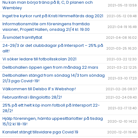
Nu kan man börja träna på B, C, D planen och
2021-05-13 13:59
Wembley
Inget tre kyrkor runt på Kristi Himmelfärds dag 2021
2021-05-12 09:48
Informationsmöte om föreningens framtida
2021-04-19 16:49
visioner, Projekt Hallen, onsdag 21/4 kl. 19.00
Årsmötet framflyttat
2021-04-08 16:02
24-29/3 är det clubbdagar på Intersport – 25% på
2021-03-25 16:20
allt!
Vi söker ledare till fotbollsskolan 2021
2021-03-22 12:30
Dellbohallen öppen igen from måndag 22 mars
2021-03-22 12:25
Dellbohallen stängd from söndag 14/3 tom söndag
2021-03-10 17:23
21/3 pga Covid-19!
Välkommen till Delsbo IF:s Webshop!
2021-02-26 08:37
Februarifinal i Bingolotto 28/2!
2021-02-24 09:43
25% på ett helt köp inom fotboll på Intersport 22-
2021-02-17 13:40
28/2!
Hjälp föreningen, hämta uppesittarlotter på tisdag
2020-12-10 14:22
15/12 kl 18-19!
Kansliet stängt tillsvidare pga Covid 19
2020-12-01 19:46