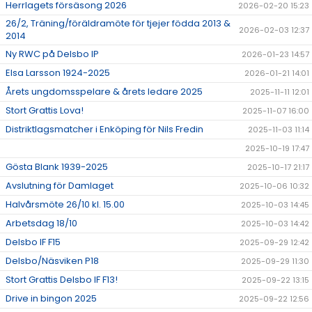
Herrlagets försäsong 2026
2026-02-20 15:23
26/2, Träning/föräldramöte för tjejer födda 2013 &
2026-02-03 12:37
2014
Ny RWC på Delsbo IP
2026-01-23 14:57
Elsa Larsson 1924-2025
2026-01-21 14:01
Årets ungdomsspelare & årets ledare 2025
2025-11-11 12:01
Stort Grattis Lova!
2025-11-07 16:00
Distriktlagsmatcher i Enköping för Nils Fredin
2025-11-03 11:14
2025-10-19 17:47
Gösta Blank 1939-2025
2025-10-17 21:17
Avslutning för Damlaget
2025-10-06 10:32
Halvårsmöte 26/10 kl. 15.00
2025-10-03 14:45
Arbetsdag 18/10
2025-10-03 14:42
Delsbo IF F15
2025-09-29 12:42
Delsbo/Näsviken P18
2025-09-29 11:30
Stort Grattis Delsbo IF F13!
2025-09-22 13:15
Drive in bingon 2025
2025-09-22 12:56