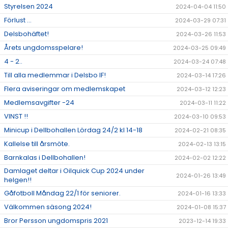
Styrelsen 2024
2024-04-04 11:50
Förlust ...
2024-03-29 07:31
Delsbohäftet!
2024-03-26 11:53
Årets ungdomsspelare!
2024-03-25 09:49
4 - 2..
2024-03-24 07:48
Till alla medlemmar i Delsbo IF!
2024-03-14 17:26
Flera aviseringar om medlemskapet
2024-03-12 12:23
Medlemsavgifter -24
2024-03-11 11:22
VINST !!
2024-03-10 09:53
Minicup i Dellbohallen Lördag 24/2 kl 14-18
2024-02-21 08:35
Kallelse till årsmöte.
2024-02-13 13:15
Barnkalas i Dellbohallen!
2024-02-02 12:22
Damlaget deltar i Oilquick Cup 2024 under
2024-01-26 13:49
helgen!!
Gåfotboll Måndag 22/1 för seniorer.
2024-01-16 13:33
Välkommen säsong 2024!
2024-01-08 15:37
Bror Persson ungdomspris 2021
2023-12-14 19:33