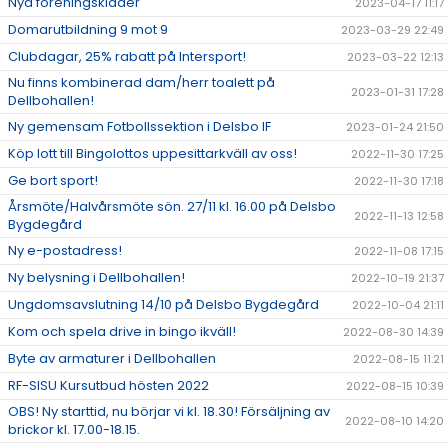
Nya föreningskläder
2023-04-17 11:17
Domarutbildning 9 mot 9
2023-03-29 22:49
Clubdagar, 25% rabatt på Intersport!
2023-03-22 12:13
Nu finns kombinerad dam/herr toalett på
2023-01-31 17:28
Dellbohallen!
Ny gemensam Fotbollssektion i Delsbo IF
2023-01-24 21:50
Köp lott till Bingolottos uppesittarkväll av oss!
2022-11-30 17:25
Ge bort sport!
2022-11-30 17:18
Årsmöte/Halvårsmöte sön. 27/11 kl. 16.00 på Delsbo
2022-11-13 12:58
Bygdegård
Ny e-postadress!
2022-11-08 17:15
Ny belysning i Dellbohallen!
2022-10-19 21:37
Ungdomsavslutning 14/10 på Delsbo Bygdegård
2022-10-04 21:11
Kom och spela drive in bingo ikväll!
2022-08-30 14:39
Byte av armaturer i Dellbohallen
2022-08-15 11:21
RF-SISU Kursutbud hösten 2022
2022-08-15 10:39
OBS! Ny starttid, nu börjar vi kl. 18.30! Försäljning av
2022-08-10 14:20
brickor kl. 17.00-18.15.