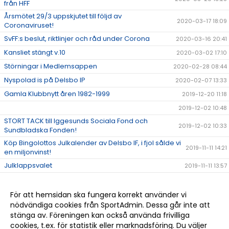
från HFF
Årsmötet 29/3 uppskjutet till följd av
2020-03-17 18:09
Coronaviruset!
SvFF:s beslut, riktlinjer och råd under Corona
2020-03-16 20:41
Kansliet stängt v.10
2020-03-02 17:10
Störningar i Medlemsappen
2020-02-28 08:44
Nyspolad is på Delsbo IP
2020-02-07 13:33
Gamla Klubbnytt åren 1982-1999
2019-12-20 11:18
2019-12-02 10:48
STORT TACK till Iggesunds Sociala Fond och
2019-12-02 10:33
Sundbladska Fonden!
Köp Bingolottos Julkalender av Delsbo IF, i fjol sålde vi
2019-11-11 14:21
en miljonvinst!
Julklappsvalet
2019-11-11 13:57
Stugan på Sellbergsvallen
2019-11-06 14:48
Delsbo IF bjuder alla på bio via Sponsorhuset!
2019-11-05 16:01
För att hemsidan ska fungera korrekt använder vi
nödvändiga cookies från SportAdmin. Dessa går inte att
Halvårsmöte söndag 17 nov. kl. 17.00
2019-11-04 16:20
stänga av. Föreningen kan också använda frivilliga
STORT GRATTIS DELSBO IF!!!
2019-10-19 16:23
cookies, t.ex. för statistik eller marknadsföring. Du väljer