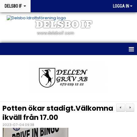
DELSBO IF
LOGGA IN
DELSBO IF
www.delsboif.com
HEM
OM KLUBBEN
BLI MEDLEM
KALENDER
Potten ökar stadigt.Välkomna
<
>
MATCHER
ikväll från 17.00
2023-07-04 09:38
WEBSHOP