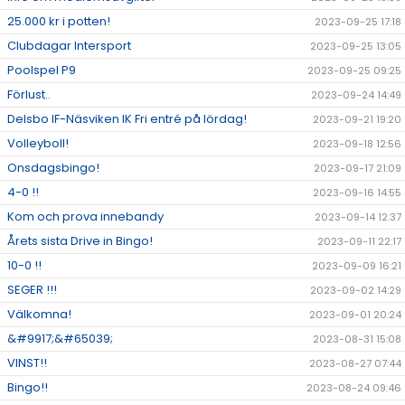
25.000 kr i potten!
2023-09-25 17:18
Clubdagar Intersport
2023-09-25 13:05
Poolspel P9
2023-09-25 09:25
Förlust..
2023-09-24 14:49
Delsbo IF-Näsviken IK Fri entré på lördag!
2023-09-21 19:20
Volleyboll!
2023-09-18 12:56
Onsdagsbingo!
2023-09-17 21:09
4-0 !!
2023-09-16 14:55
Kom och prova innebandy
2023-09-14 12:37
Årets sista Drive in Bingo!
2023-09-11 22:17
10-0 !!
2023-09-09 16:21
SEGER !!!
2023-09-02 14:29
Välkomna!
2023-09-01 20:24
&#9917;&#65039;
2023-08-31 15:08
VINST!!
2023-08-27 07:44
Bingo!!
2023-08-24 09:46