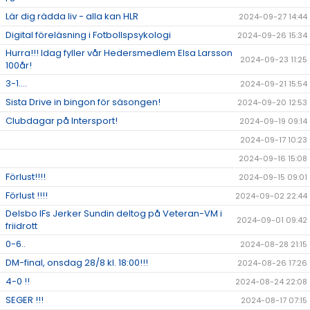
Lär dig rädda liv - alla kan HLR
2024-09-27 14:44
Digital föreläsning i Fotbollspsykologi
2024-09-26 15:34
Hurra!!! Idag fyller vår Hedersmedlem Elsa Larsson
2024-09-23 11:25
100år!
3-1....
2024-09-21 15:54
Sista Drive in bingon för säsongen!
2024-09-20 12:53
Clubdagar på Intersport!
2024-09-19 09:14
2024-09-17 10:23
2024-09-16 15:08
Förlust!!!!
2024-09-15 09:01
Förlust !!!!
2024-09-02 22:44
Delsbo IFs Jerker Sundin deltog på Veteran-VM i
2024-09-01 09:42
friidrott
0-6..
2024-08-28 21:15
DM-final, onsdag 28/8 kl. 18:00!!!
2024-08-26 17:26
4-0 !!
2024-08-24 22:08
SEGER !!!
2024-08-17 07:15