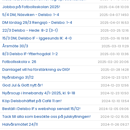
Jobba på Fotbollsskolan 2025!
2025-04-08 10:09
5/4 DM, Näsviken - Delsbo: 1-4
2025-04-07 14:50
DM lördag 29/3 Rengsjö - Delsbo: 1-4
2025-04-01 16:53
22/3 Delsbo - Hede: 8-2 (3-1)
2025-03-25 12:16
15/3 DM, Delsbo IF - Iggesunds IK: 4-0
2025-03-16 19:58
Årsmöte 30/3
2025-03-13 11:29
8/3 Delsbo IF-Ytterhogdal: 1-2
2025-03-10 13:36
Fotbollsskola v. 26
2025-02-20 20:06
Damlaget vill ha förstärkning av DIG!
2025-01-28 14:28
Nyårsbingo 31/12
2024-12-23 12:57
God Jul & Gott nytt år!
2024-12-23 12:56
Nyårscup i Innebandy 4/1-2025, kl. 9-18
2024-12-23 10:50
Köp Delsbohäftet på Café 11:an!
2024-12-10 13:54
Beställ i Delsbo IF:s webshop senast 15/12!
2024-12-05 09:06
Tack till alla som besökte oss på julskyltningen!
2024-12-02 15:05
Halvårsmötet 24/11
2024-11-26 09:27