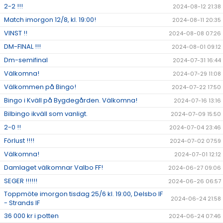
2-2 !!!
2024-08-12 21:38
Match imorgon 12/8, kl. 19:00!
2024-08-11 20:35
VINST !!
2024-08-08 07:26
DM-FINAL !!!
2024-08-01 09:12
Dm-semifinal
2024-07-31 16:44
Välkomna!
2024-07-29 11:08
Välkommen på Bingo!
2024-07-22 17:50
Bingo i Kväll på Bygdegården. Välkomna!
2024-07-16 13:16
Bilbingo ikväll som vanligt.
2024-07-09 15:50
2-0 !!
2024-07-04 23:46
Förlust !!!!
2024-07-02 07:59
Välkomna!
2024-07-01 12:12
Damlaget välkomnar Valbo FF!
2024-06-27 09:06
SEGER !!!!!!
2024-06-26 06:57
Toppmöte imorgon tisdag 25/6 kl. 19:00, Delsbo IF
2024-06-24 21:58
- Strands IF
36 000 kr i potten
2024-06-24 07:46