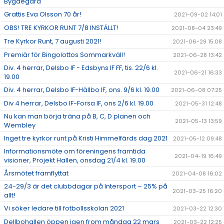
Bygdegård
Grattis Eva Olsson 70 år!
2021-09-02 14:01
OBS! TRE KYRKOR RUNT 7/8 INSTÄLLT!
2021-08-04 23:49
Tre Kyrkor Runt, 7 augusti 2021!
2021-06-29 15:08
Premiär för Bingolottos Sommarkväll!
2021-06-28 13:42
Div. 4 herrar, Delsbo IF - Edsbyns IF FF, tis. 22/6 kl.
2021-06-21 16:33
19.00
Div. 4 herrar, Delsbo IF-Hällbo IF, ons. 9/6 kl. 19.00
2021-06-08 07:25
Div 4 herrar, Delsbo IF-Forsa IF, ons 2/6 kl. 19.00
2021-05-31 12:48
Nu kan man börja träna på B, C, D planen och
2021-05-13 13:59
Wembley
Inget tre kyrkor runt på Kristi Himmelfärds dag 2021
2021-05-12 09:48
Informationsmöte om föreningens framtida
2021-04-19 16:49
visioner, Projekt Hallen, onsdag 21/4 kl. 19.00
Årsmötet framflyttat
2021-04-08 16:02
24-29/3 är det clubbdagar på Intersport – 25% på
2021-03-25 16:20
allt!
Vi söker ledare till fotbollsskolan 2021
2021-03-22 12:30
Dellbohallen öppen igen from måndag 22 mars
2021-03-22 12:25