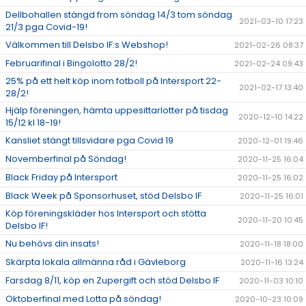
Dellbohallen stängd from söndag 14/3 tom söndag
2021-03-10 17:23
21/3 pga Covid-19!
Välkommen till Delsbo IF:s Webshop!
2021-02-26 08:37
Februarifinal i Bingolotto 28/2!
2021-02-24 09:43
25% på ett helt köp inom fotboll på Intersport 22-
2021-02-17 13:40
28/2!
Hjälp föreningen, hämta uppesittarlotter på tisdag
2020-12-10 14:22
15/12 kl 18-19!
Kansliet stängt tillsvidare pga Covid 19
2020-12-01 19:46
Novemberfinal på Söndag!
2020-11-25 16:04
Black Friday på Intersport
2020-11-25 16:02
Black Week på Sponsorhuset, stöd Delsbo IF
2020-11-25 16:01
Köp föreningskläder hos Intersport och stötta
2020-11-20 10:45
Delsbo IF!
Nu behövs din insats!
2020-11-18 18:00
Skärpta lokala allmänna råd i Gävleborg
2020-11-16 13:24
Farsdag 8/11, köp en Zupergift och stöd Delsbo IF
2020-11-03 10:10
Oktoberfinal med Lotta på söndag!
2020-10-23 10:09