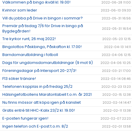
Välkommen på bingo ikväll kl. 19.00!
2022-06-28 11:00
Kvinnor som leder
2022-06-13 09:33
Vill du jobba på Drive in bingon i sommar?
2022-05-31 16:56
Premiär på tisdag 7/6 för Drive in bingo på
2022-05-31 16:54
Bygdegården!
Tre kyrkor runt, 26 maj 2022!
2022-05-23 12:15
Bingolottos Påskbingo, Påskafton kl. 17.00!
2022-04-13 14:11
Barndomarutbildning i fotboll
2022-04-06 12:15
Dags för ungdomsdomarutbildningar (9 mot 9)
2022-04-06 10:25
Föreningsdagar på Intersport 20-27/3!
2022-03-21 17:00
F13 söker tränare!
2022-03-14 08:46
Telefonen kopplas in på fredag 25/2
2022-02-23 13:23
Hälsingefotbollens Maratontabell t.o.m. år 2021
2022-02-15 12:38
Nu finns mössor att köpa igen på kansliet
2022-02-14 14:47
Gratis entré till HHC-Kalix 23/2 kl. 19.00!
2022-02-11 13:38
E-posten fungerar igen!
2022-02-07 22:23
Ingen telefon och E-post t.o.m. 8/2
2022-02-01 13:58