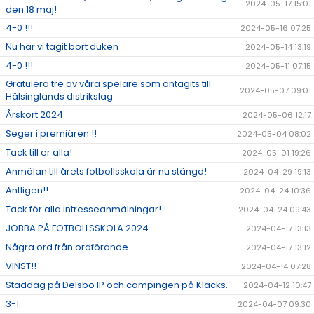
2024-05-17 15:01
den 18 maj!
4-0 !!!
2024-05-16 07:25
Nu har vi tagit bort duken
2024-05-14 13:19
4-0 !!!
2024-05-11 07:15
Gratulera tre av våra spelare som antagits till
2024-05-07 09:01
Hälsinglands distrikslag
Årskort 2024
2024-05-06 12:17
Seger i premiären !!
2024-05-04 08:02
Tack till er alla!
2024-05-01 19:26
Anmälan till årets fotbollsskola är nu stängd!
2024-04-29 19:13
Äntligen!!
2024-04-24 10:36
Tack för alla intresseanmälningar!
2024-04-24 09:43
JOBBA PÅ FOTBOLLSSKOLA 2024
2024-04-17 13:13
Några ord från ordförande
2024-04-17 13:12
VINST!!
2024-04-14 07:28
Städdag på Delsbo IP och campingen på Klacks.
2024-04-12 10:47
3-1..
2024-04-07 09:30