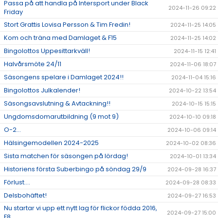
Passa på att handla på Intersport under Black
2024-11-26 09:22
Friday
Stort Grattis Lovisa Persson & Tim Fredin!
2024-11-25 14:05
Kom och träna med Damlaget & F15
2024-11-25 14:02
Bingolottos Uppesittarkväll!
2024-11-15 12:41
Halvårsmöte 24/11
2024-11-06 18:07
Säsongens spelare i Damlaget 2024!!
2024-11-04 15:16
Bingolottos Julkalender!
2024-10-22 13:54
Säsongsavslutning & Avtackning!!
2024-10-15 15:15
Ungdomsdomarutbildning (9 mot 9)
2024-10-10 09:18
O-2...
2024-10-06 09:14
Hälsingemodellen 2024-2025
2024-10-02 08:36
Sista matchen för säsongen på lördag!
2024-10-01 13:34
Historiens första Suberbingo på söndag 29/9
2024-09-28 16:37
Förlust....
2024-09-28 08:33
Delsbohäftet!
2024-09-27 16:53
Nu startar vi upp ett nytt lag för flickor födda 2016,
2024-09-27 15:00
F8