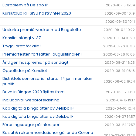
Elproblem på Delsbo IP
2020-10-15 15:34
Kursutbud RF-SISU höst/vinter 2020
2020-09-30 10:19
2020-09-30 10:11
Urstarka premiärveckor med Bingolotto
2020-09-04 10:22
Kansliet stängt v. 37
2020-09-04 10:20
Trygg idrott för alla!
2020-08-26 10:36
Premiärfesten fortsätter i augustifinalen!
2020-08-26 10:05
Äntligen höstpremiär på söndag!
2020-08-21 16:25
Öppettider på Kansliet
2020-08-19 08:18
Distriktets seniorserier startar 14 juni men utan
2020-06-02 19:34
publik
Drive in Bingon 2020 flyttas fram
2020-05-12 19:19
Inbjudan till webbföreläsning
2020-04-15 19:17
Köp digitala bingolotter av Delsbo IF!
2020-04-10 12:14
Köp digitala bingolotter av Delsbo IF
2020-04-07 14:57
Föreningsdagar på Intersport
2020-03-24 17:57
Beslut & rekommendationer gällande Corona
2020-03-20 13:28