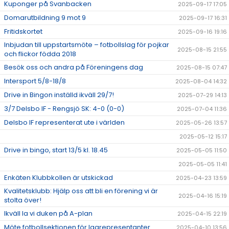
Kuponger på Svanbacken
2025-09-17 17:05
Domarutbildning 9 mot 9
2025-09-17 16:31
Fritidskortet
2025-09-16 19:16
Inbjudan till uppstartsmöte – fotbollslag för pojkar
2025-08-15 21:55
och flickor födda 2018
Besök oss och andra på Föreningens dag
2025-08-15 07:47
Intersport 5/8-18/8
2025-08-04 14:32
Drive in Bingon inställd ikväll 29/7!
2025-07-29 14:13
3/7 Delsbo IF - Rengsjö SK: 4-0 (0-0)
2025-07-04 11:36
Delsbo IF representerat ute i världen
2025-05-26 13:57
2025-05-12 15:17
Drive in bingo, start 13/5 kl. 18.45
2025-05-05 11:50
2025-05-05 11:41
Enkäten Klubbkollen är utskickad
2025-04-23 13:59
Kvalitetsklubb: Hjälp oss att bli en förening vi är
2025-04-16 15:19
stolta över!
Ikväll la vi duken på A-plan
2025-04-15 22:19
Möte fotbollsektionen för lagrepresentanter.
2025-04-10 13:56