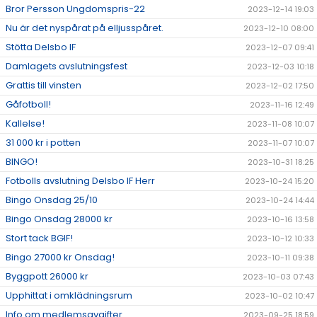
Bror Persson Ungdomspris-22
2023-12-14 19:03
Nu är det nyspårat på elljusspåret.
2023-12-10 08:00
Stötta Delsbo IF
2023-12-07 09:41
Damlagets avslutningsfest
2023-12-03 10:18
Grattis till vinsten
2023-12-02 17:50
Gåfotboll!
2023-11-16 12:49
Kallelse!
2023-11-08 10:07
31 000 kr i potten
2023-11-07 10:07
BINGO!
2023-10-31 18:25
Fotbolls avslutning Delsbo IF Herr
2023-10-24 15:20
Bingo Onsdag 25/10
2023-10-24 14:44
Bingo Onsdag 28000 kr
2023-10-16 13:58
Stort tack BGIF!
2023-10-12 10:33
Bingo 27000 kr Onsdag!
2023-10-11 09:38
Byggpott 26000 kr
2023-10-03 07:43
Upphittat i omklädningsrum
2023-10-02 10:47
Info om medlemsavgifter
2023-09-25 18:59