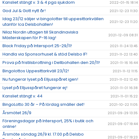
Kansliet stängt v. 3 & 4 pga sjukdom
2022-01-15 18:14
God Jul & Gott nytt år!
2021-12-23 11:30
Idag 23/12 säljer vi bingolotter till uppesittarkvällen
2021-12-23 11:20
utanför Ica Delsbohallen!
Nilaz Nordin uttagen till Skandinaviska
2021-12-09 08:31
Mästerskapen för P-16 lag!
Black Friday på Intersport 25-29/11!
2021-11-24 13:45
Handla via Sponsorhuset & stöd Delsbo IF!
2021-11-22 13:40
Prova på fristilsbrottning i Dellbohallen den 20/11!
2021-11-16 16:44
Bingolottos Uppesittarkväll 23/12!
2021-11-12 11:15
Nu fungerar lyset på Elljusspåret igen!
2021-11-02 12:43
Lyset på Elljusspåret fungerar ej!
2021-11-01 16:38
Kansliet stängt v. 44
2021-11-01 15:22
BingoLotto 30 år – På lördag smäller det!
2021-10-22 11:05
Årsmötet 26/9
2021-09-29 13:35
Föreningsdagar på Intersport, 25% i butik och
2021-09-07 19:44
online!
Årsmöte söndag 26/9 kl. 17.00 på Delsbo
2021-09-07 19:23