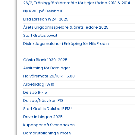
26/2, Träning/föräldramöte för tjejer födda 2013 & 2014
Ny RWC på Delsbo IP
Elsa Larsson 1924-2025
Årets ungdomsspelare & årets ledare 2025
Stort Grattis Lova!
Distriktlagsmatcher i Enköping för Nils Fredin
Gösta Blank 1939-2025
Avslutning för Damlaget
Halvårsmöte 26/10 kl. 15.00
Arbetsdag 18/10
Delsbo IF F15
Delsbo/Näsviken P18
Stort Grattis Delsbo IF F13!
Drive in bingon 2025
Kuponger på Svanbacken
Domarutbildning 9 mot 9