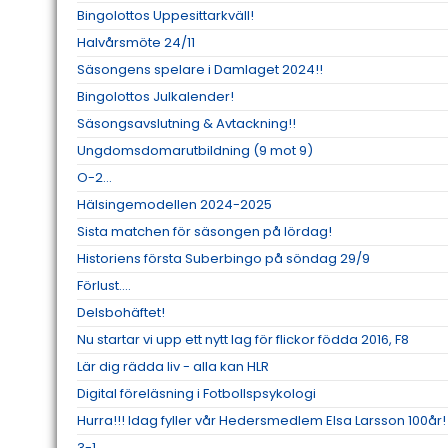
Bingolottos Uppesittarkväll!
Halvårsmöte 24/11
Säsongens spelare i Damlaget 2024!!
Bingolottos Julkalender!
Säsongsavslutning & Avtackning!!
Ungdomsdomarutbildning (9 mot 9)
O-2...
Hälsingemodellen 2024-2025
Sista matchen för säsongen på lördag!
Historiens första Suberbingo på söndag 29/9
Förlust....
Delsbohäftet!
Nu startar vi upp ett nytt lag för flickor födda 2016, F8
Lär dig rädda liv - alla kan HLR
Digital föreläsning i Fotbollspsykologi
Hurra!!! Idag fyller vår Hedersmedlem Elsa Larsson 100år!
3-1....