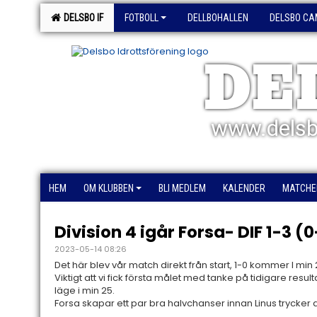
DELSBO IF
FOTBOLL
DELLBOHALLEN
DELSBO CA
DE
www.delsb
HEM
OM KLUBBEN
BLI MEDLEM
KALENDER
MATCHE
Division 4 igår Forsa- DIF 1-3 (0
2023-05-14 08:26
Det här blev vår match direkt från start, 1-0 kommer I min 
Viktigt att vi fick första målet med tanke på tidigare resul
läge i min 25.
Forsa skapar ett par bra halvchanser innan Linus trycker d