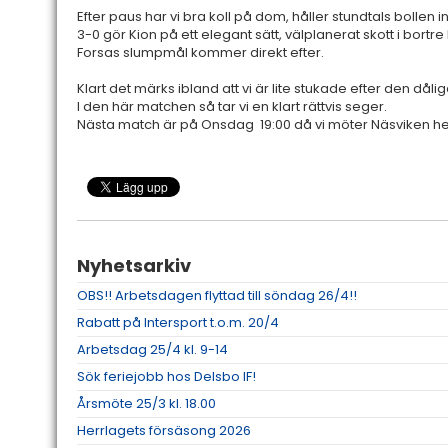
Efter paus har vi bra koll på dom, håller stundtals bollen i
3-0 gör Kion på ett elegant sätt, välplanerat skott i bortre
Forsas slumpmål kommer direkt efter.
Klart det märks ibland att vi är lite stukade efter den dål
I den här matchen så tar vi en klart rättvis seger.
Nästa match är på Onsdag 19:00 då vi möter Näsviken 
Nyhetsarkiv
OBS!! Arbetsdagen flyttad till söndag 26/4!!
Rabatt på Intersport t.o.m. 20/4
Arbetsdag 25/4 kl. 9-14
Sök feriejobb hos Delsbo IF!
Årsmöte 25/3 kl. 18.00
Herrlagets försäsong 2026