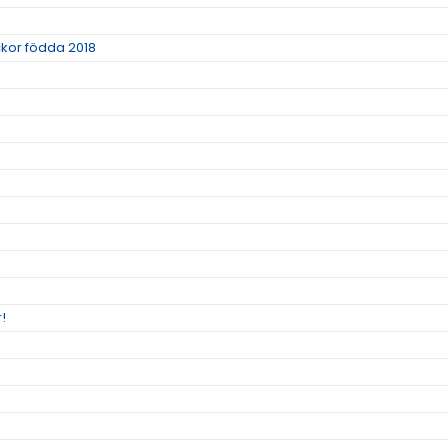
ickor födda 2018
r!