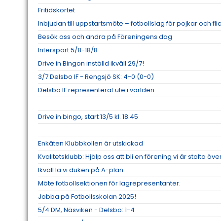
Fritidskortet
Inbjudan till uppstartsmöte – fotbollslag för pojkar och fl
Besök oss och andra på Föreningens dag
Intersport 5/8-18/8
Drive in Bingon inställd ikväll 29/7!
3/7 Delsbo IF - Rengsjö SK: 4-0 (0-0)
Delsbo IF representerat ute i världen
Drive in bingo, start 13/5 kl. 18.45
Enkäten Klubbkollen är utskickad
Kvalitetsklubb: Hjälp oss att bli en förening vi är stolta öve
Ikväll la vi duken på A-plan
Möte fotbollsektionen för lagrepresentanter.
Jobba på Fotbollsskolan 2025!
5/4 DM, Näsviken - Delsbo: 1-4