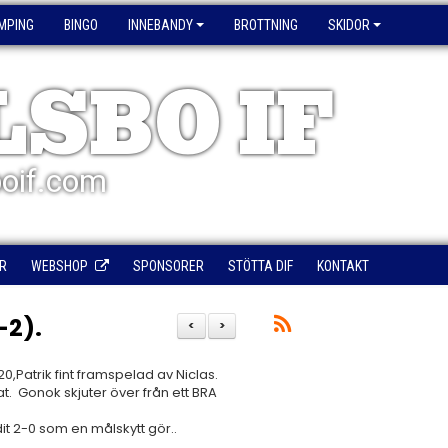
MPING
BINGO
INNEBANDY
BROTTNING
SKIDOR
LSBO IF
oif.com
R
WEBSHOP
SPONSORER
STÖTTA DIF
KONTAKT
-2).
<
>
20,Patrik fint framspelad av Niclas.
tat. Gonok skjuter över från ett BRA
it 2-0 som en målskytt gör..