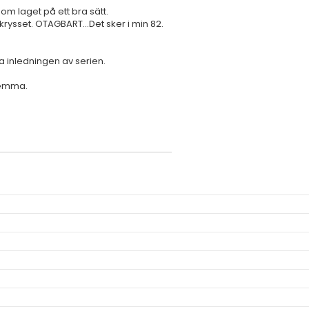
nom laget på ett bra sätt.
 krysset. OTAGBART...Det sker i min 82.
iga inledningen av serien.
hemma.