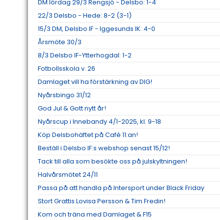
DM lördag 29/3 Rengsjö - Delsbo: 1-4
22/3 Delsbo - Hede: 8-2 (3-1)
15/3 DM, Delsbo IF - Iggesunds IK: 4-0
Årsmöte 30/3
8/3 Delsbo IF-Ytterhogdal: 1-2
Fotbollsskola v. 26
Damlaget vill ha förstärkning av DIG!
Nyårsbingo 31/12
God Jul & Gott nytt år!
Nyårscup i Innebandy 4/1-2025, kl. 9-18
Köp Delsbohäftet på Café 11:an!
Beställ i Delsbo IF:s webshop senast 15/12!
Tack till alla som besökte oss på julskyltningen!
Halvårsmötet 24/11
Passa på att handla på Intersport under Black Friday
Stort Grattis Lovisa Persson & Tim Fredin!
Kom och träna med Damlaget & F15