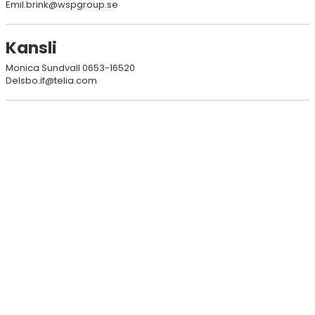
Emil.brink@wspgroup.se
KONTAKT
MATCHER
Kansli
Monica Sundvall 0653-16520
Delsbo.if@telia.com