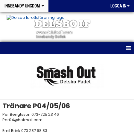
INNEBANDY UNGDOM
LOGGA IN
DELSBO IF
www.delsboif.com
Innebandy Bollek
HEM
NYHETER
KALENDER
TRUPPEN
Tränare P04/05/06
BILDGALLERI
Per Bengtsson 073-725 23 46
Per04@hotmail.com
DOKUMENT
Emil Brink 070 287 98 83